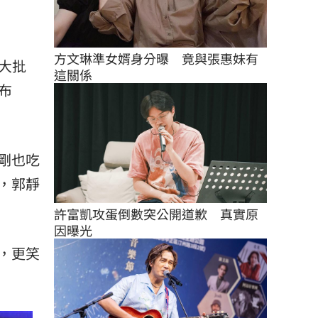
方文琳準女婿身分曝　竟與張惠妹有
大批
這關係
布
剛也吃
，郭靜
許富凱攻蛋倒數突公開道歉　真實原
因曝光
，更笑