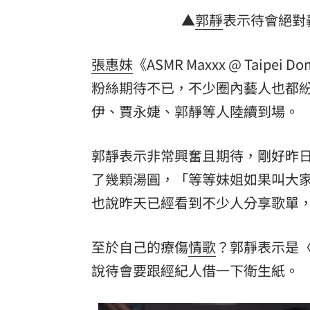
▲
郭靜
表示待會絕對
張惠妹
《ASMR Maxxx @ Taipei 
粉絲期待不已，不少圈內藝人也都紛紛
伊、賈永婕、郭靜等人陸續到場。
郭靜表示非常興奮且期待，剛好昨
了幾顆湯圓，「等等妹姐如果叫大
也說昨天已經看到不少人分享歌單
至於自己的療傷
情歌
？郭靜表示是
說待會要跟經紀人借一下衛生紙。