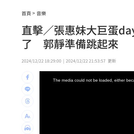
Q2獲利年增221% 愛普*EPS衝4.18元
首頁
音樂
宏福苑大火調查出爐！菸頭引燃施工雜
直擊／張惠妹大巨蛋da
定投10年翻逾5倍 這檔吸引存股族卡位
了 郭靜準備跳起來
新／四指齊揚！台指期飆破500點
00:48
慈濟遭詐10.6億元！全款拿回解方曝
00:
2024/12/22 18:29:00
2024/12/22 21:53:57
更新
稱龍蝦咬完就吐 爆李世宗要信徒喝精
This
is
a
The media could not be loaded, either beca
modal
樂天女孩淚揭往事 愛意表達障礙遭重
window.
一張百萬太貴！他公開高價股買法：賺3
獨／海外遊學增強外語 台人夯英、美
長尾獼猴失控狂襲居民！官方追查異常