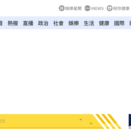
娛樂星聞
iNEWS
祝你健康
音
熱搜
直播
政治
社會
娛樂
生活
健康
國際
0%
04:20
04:17
04:04
拉鋸
03:10
分
03:08
創高
03:06
:53
報酬
01:45