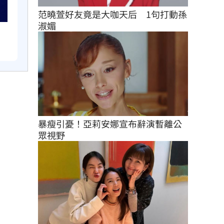
范曉萱好友竟是大咖天后　1句打動孫
淑媚
暴瘦引憂！亞莉安娜宣布辭演暫離公
眾視野