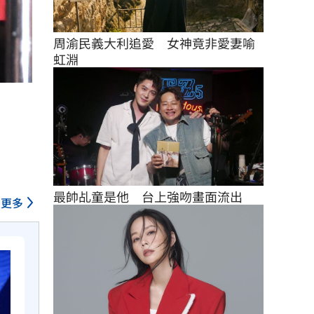
周渝民義大利追愛　女神竟非愛妻喻
虹淵
最帥乩童是他　台上強吻畫面流出
更多