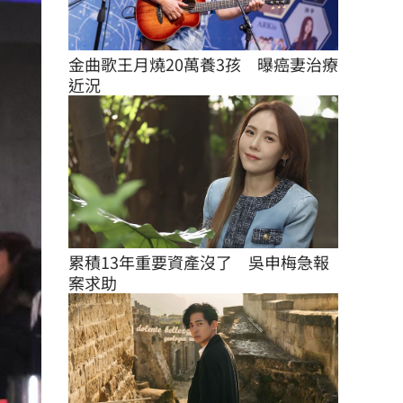
金曲歌王月燒20萬養3孩　曝癌妻治療
近況
累積13年重要資產沒了　吳申梅急報
案求助