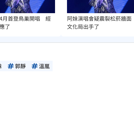
4月首登鳥巢開唱　經
阿妹演唱會疑震裂松菸牆面  
應了
文化局出手了
妹
郭靜
溫嵐