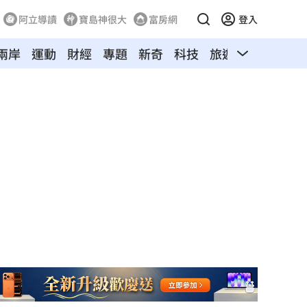
阿立導讀
寶島神很大
富房網
登入
兩岸
運動
財經
專題
新奇
科技
旅遊
汽車
寵物