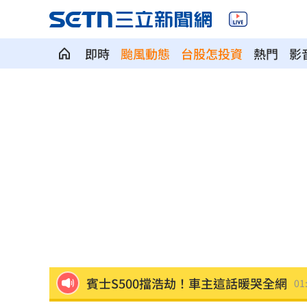
即時
颱風動態
台股怎投資
熱門
影
股災這8檔規模逆勢創高 它最猛成長逾1
爆掛表妹當小三！表姊擅貼IG下場慘了
半導體與綠能雙箭頭！ 「它」霸氣狂賺
華許9月升息？ING：匯市在他與戰爭間
老後離婚財產怎麼分？ 丈夫退休金拒
「這餐飲集團」擺脫陰霾！上半年營收
賓士S500擋浩劫！車主這話暖哭全網
01
台股暴跌誰最能扛 高含金這幾檔繳正