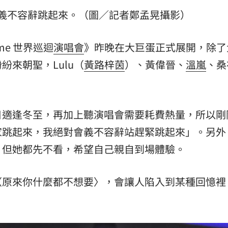
義不容辭跳起來。（圖／記者鄭孟晃攝影）
Dome 世界巡迴
演唱會
》昨晚在大巨蛋正式展開，除了
來朝聖，Lulu（
黃路梓茵
）、黃偉晉、
溫嵐
、桑
日適逢冬至，再加上聽演唱會需要耗費熱量，所以剛
家跳起來，我絕對會義不容辭站趕緊跳起來」。另外
，但她都先不看，希望自己親自到場體驗。
〈原來你什麼都不想要〉，會讓人陷入到某種回憶裡