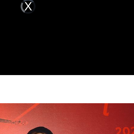
Video
Player
is
loading.
槓警
00:23
」氣
12:00
成形
12:00
場！
10:30
熱潮
10:00
15