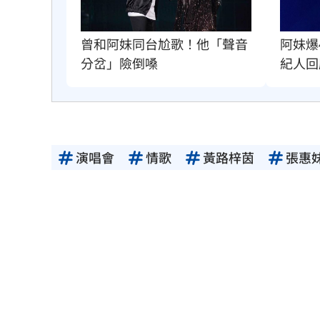
曾和阿妹同台尬歌！他「聲音
阿妹爆
分岔」險倒嗓
紀人回
演唱會
情歌
黃路梓茵
張惠