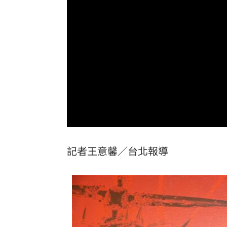
伊波拉失控！專家憂病毒恐已突變
00:23
飲料空盒找嘸地方丟 騎車咬著遭攔查
台灣彩券開獎直播中
20:31
LIVE三立+24小時直播
15:27
三立iNEWS新聞台線上直播
18:00
台彩父親節推新刮刮樂千萬頭獎超「爸
記者王意馨／台北報導
商場戰國來臨 台中「頂奢大道」逐漸
「拍片人的多重宇宙」職涯論壇9/12登
8國球員齊聚高雄 Formosa 7s掀足球
理想混蛋號召粉絲跨海追星吃美食！
18: