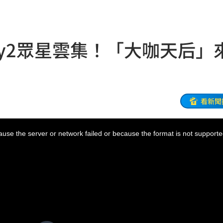
！
01:20
物
01:17
y2眾星雲集！「大咖天后」
！
01:03
47
看新聞
油
00:43
use the server or network failed or because the format is not supporte
擊
00:41
0萬
00:36
、加
00:31
原因
00:26