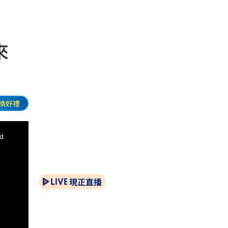
來
換好禮
d.
現正直播