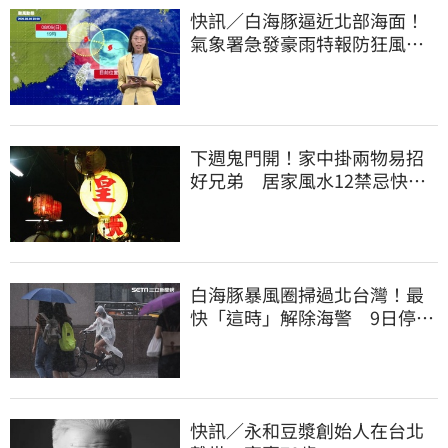
快訊／白海豚逼近北部海面！
氣象署急發豪雨特報防狂風巨
浪
下週鬼門開！家中掛兩物易招
好兄弟 居家風水12禁忌快檢
查
白海豚暴風圈掃過北台灣！最
快「這時」解除海警 9日停班
停課一覽
快訊／永和豆漿創始人在台北