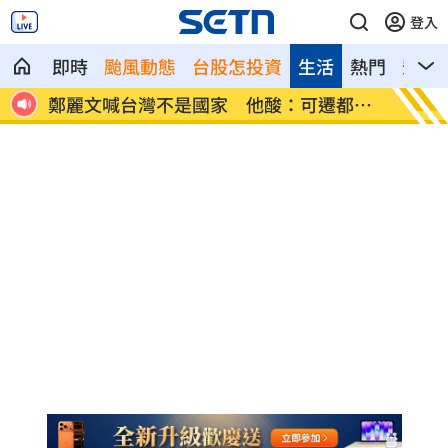
登入
即時
颱風動態
台股怎投資
生活
熱門
影音
都重
張景森轟慈濟為什麼這麼好騙？
柯轟陳