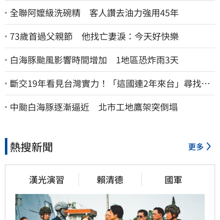
全聯阿嬤級洗碗精 客人讚去油力強用45年
73歲首過父親節 他找亡妻淚：今天好快樂
白海豚颱風影響時間增加 1地區恐炸雨3天
斷交19年看見台灣實力！「這國連2年來台」尋找商
機
中颱白海豚逐漸逼近 北市工地鷹架突倒塌
熱搜新聞
更多
漢光演習
賴清德
國軍