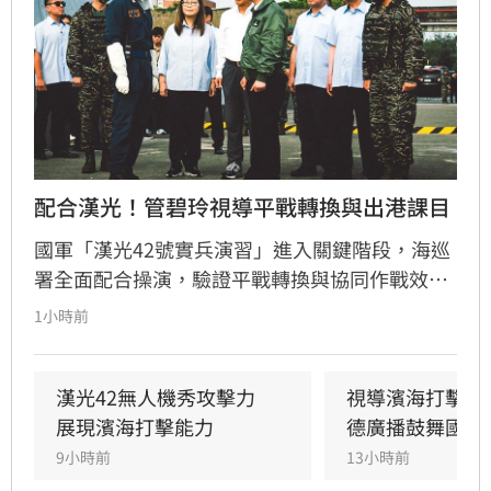
配合漢光！管碧玲視導平戰轉換與出港課目
國軍「漢光42號實兵演習」進入關鍵階段，海巡
署全面配合操演，驗證平戰轉換與協同作戰效
能。海委會主委管碧玲親赴台北港與左營軍港視
1小時前
導，肯定海巡艦艇在濱海打擊及反封鎖護航任務
中的整備狀況。
漢光42無人機秀攻擊力　
視導濱海打擊操
展現濱海打擊能力
德廣播鼓舞國軍
9小時前
13小時前