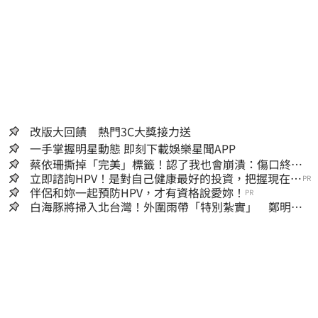
改版大回饋 熱門3C大獎接力送
一手掌握明星動態 即刻下載娛樂星聞APP
蔡依珊撕掉「完美」標籤！認了我也會崩潰：傷口終究
會癒合
立即諮詢HPV！是對自己健康最好的投資，把握現在不
PR
嫌晚！
伴侶和妳一起預防HPV，才有資格說愛妳！
PR
白海豚將掃入北台灣！外圍雨帶「特別紮實」 鄭明典
警告別出門