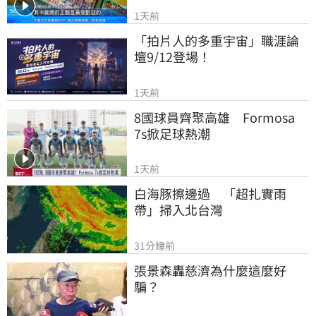
1天前
「拍片人的多重宇宙」職涯論
壇9/12登場！
1天前
8國球員齊聚高雄　Formosa 
7s掀足球熱潮
1天前
白海豚擦邊過　「超扎實雨
帶」掃入北台灣
31分鐘前
張景森轟慈濟為什麼這麼好
騙？