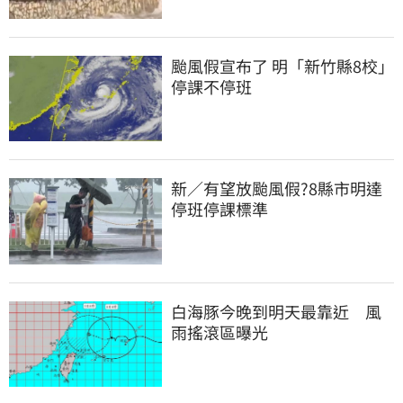
颱風假宣布了 明「新竹縣8校」
停課不停班
新／有望放颱風假?8縣市明達
停班停課標準
白海豚今晚到明天最靠近　風
雨搖滾區曝光