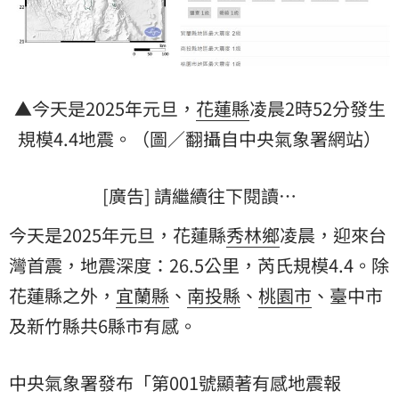
▲今天是2025年元旦，
花蓮縣
凌晨2時52分發生
規模4.4地震。（圖／翻攝自中央氣象署網站）
[廣告] 請繼續往下閱讀…
今天是2025年元旦，花蓮縣
秀林鄉
凌晨，迎來
台
灣
首震，地震深度：26.5公里，芮氏規模4.4。除
花蓮縣之外，
宜蘭縣
、
南投縣
、
桃園市
、臺中市
及新竹縣共6縣市有感。
中央氣象署發布「第001號顯著有感地震報