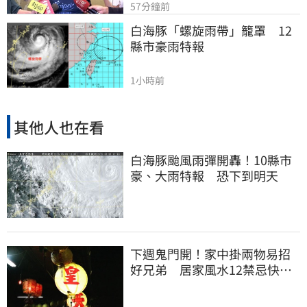
57分鐘前
白海豚「螺旋雨帶」籠罩　12
縣市豪雨特報
1小時前
其他人也在看
白海豚颱風雨彈開轟！10縣市
豪、大雨特報 恐下到明天
下週鬼門開！家中掛兩物易招
好兄弟 居家風水12禁忌快檢
查