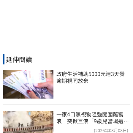
延伸閱讀
政府生活補助5000元連3天發 
逾期視同放棄
一家4口無視勸阻強闖圍籬觀
浪 突掀巨浪「9歲兒當場遭捲
入海」
(2026年08月08日)