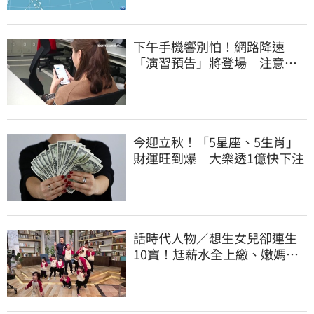
下午手機響別怕！網路降速
「演習預告」將登場 注意事
項一覽
今迎立秋！「5星座、5生肖」
財運旺到爆 大樂透1億快下注
話時代人物／想生女兒卻連生
10寶！尪薪水全上繳、嫩媽吐
心聲：不生了