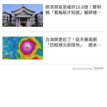
慈濟買疫苗被詐10.6億！聲明
稿「看報紙才知道」醫師傻
眼：太瞎了
白海豚更近了！這天暴風圈
「恐輕掃北部陸地」 週末風
雨熱區曝光
Recommended by