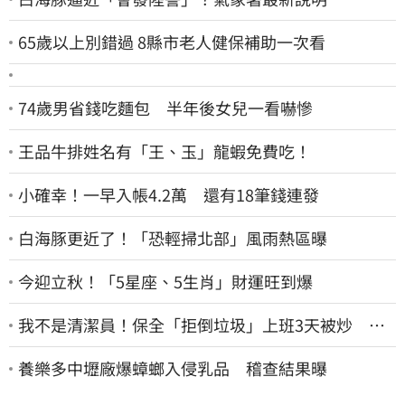
65歲以上別錯過 8縣市老人健保補助一次看
74歲男省錢吃麵包 半年後女兒一看嚇慘
王品牛排姓名有「王、玉」龍蝦免費吃！
小確幸！一早入帳4.2萬 還有18筆錢連發
白海豚更近了！「恐輕掃北部」風雨熱區曝
今迎立秋！「5星座、5生肖」財運旺到爆
我不是清潔員！保全「拒倒垃圾」上班3天被炒 找
法院討公道結果出爐
養樂多中壢廠爆蟑螂入侵乳品 稽查結果曝