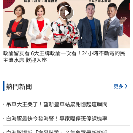
政論留友看 6大王牌政論一次看！24小時不斷電的民
主流水席 歡迎入座
熱門新聞
更多
吊車大王哭了！望新豐車站感謝憶起這瞬間
白海豚最快今發海警！專家曝停班停課機率
白海豚逼近「會發陸警」？氣象署最新說明