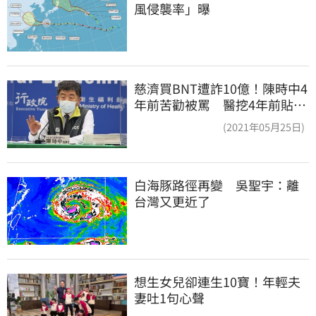
風侵襲率」曝
慈濟買BNT遭詐10億！陳時中4
年前苦勸被罵 醫挖4年前貼
文：藍白全翻車
(2021年05月25日)
白海豚路徑再變　吳聖宇：離
台灣又更近了
想生女兒卻連生10寶！年輕夫
妻吐1句心聲