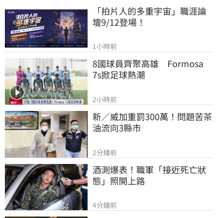
「拍片人的多重宇宙」職涯論
壇9/12登場！
1小時前
8國球員齊聚高雄　Formosa 
7s掀足球熱潮
2小時前
新／威加重罰300萬！問題苦茶
油流向3縣市
2分鐘前
酒測爆表！職軍「接近死亡狀
態」照開上路
4分鐘前