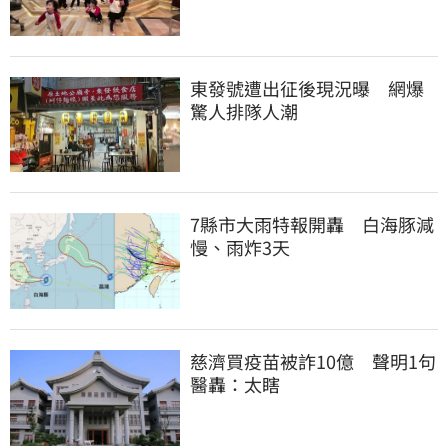
東發號遭出征後現況曝　網爆
驚人排隊人潮
7縣市大雨特報開轟　白海豚減
慢、雨炸3天
慈濟買疫苗被詐10億　聲明1句
醫轟：太瞎