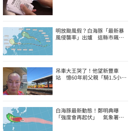
明細一次看
明放颱風假？白海豚「最新暴
風侵襲率」出爐 這縣市飆
64％最高
吊車大王哭了！他望新豐車
站 憶60年前父親「騎1.5小時
單車載他圓夢」
白海豚最新動態！鄭明典曝
「強度會再起伏」 氣象署：
不排除發陸警