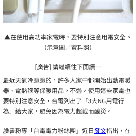
▲在使用
高功率
家電
時，要特別注意
用電
安全。
（示意圖／資料照）
[廣告] 請繼續往下閱讀…
最近天氣冷颼颼的，許多人家中都開始出動電暖
器、電熱毯等保暖用品。不過，使用這些家電也
要特別注意安全，
台電
列出了「3大NG用電行
為」給大家，避免因為電力超載而釀災。
臉書粉專「台電電力粉絲團」近日
發文
指出，在