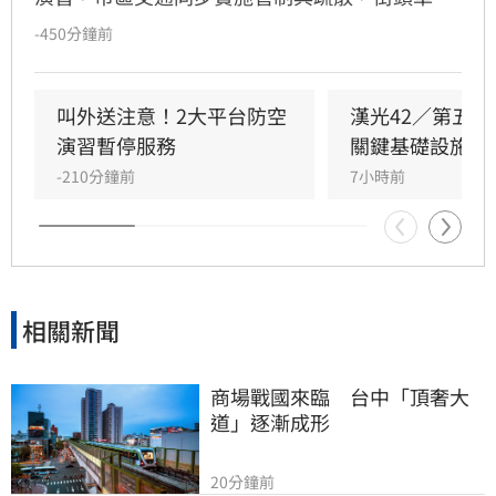
配合靠邊停放，民眾依指示進入避難場所，演習
-450分鐘前
過程井然有序。內政部政務次長馬士元親臨視
導，肯定演習成效，同時指出第一線應變人員防
護裝備僅有口罩，未來將強化配發頭盔與防護手
叫外送注意！2大平台防空
漢光42／第五
套等基礎設備，並結合社區訓練提升整體韌性。
演習暫停服務
關鍵基礎設施防
此次演習涵蓋捷運、鐵路與高速公路，旅客與駕
-210分鐘前
7小時前
駛皆配合引導避難，展現出高度的防災意識與城
市應變能力，演習圓滿落幕。
相關新聞
商場戰國來臨　台中「頂奢大
道」逐漸成形
20分鐘前