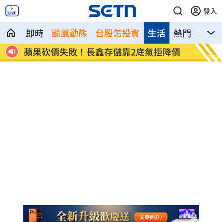
登入
即時
颱風動態
台股怎投資
生活
熱門
影音
降價
掃把刺眼傷勢照曝光！女師恐失明要提告
新北國
性