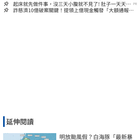
人生
起床就先做件事，沒三天小腹就不見了! 肚子一天天變
PR
小！
詐慈濟10億破案關鍵！提領上億現金觸發「大額通報」
神鬼律師遭擊落內幕
延伸閱讀
明放颱風假？白海豚「最新暴