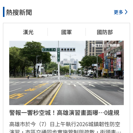
熱搜新聞
更多
漢光
國軍
國防部
警報一響秒空城！高雄演習畫面曝…0違規
高雄市於今（7）日上午執行2026城鎮韌性防空
演習，市區交通同步實施管制與疏散，街頭車輛