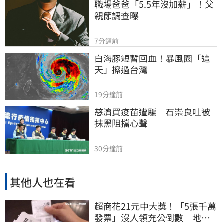
職場爸爸「5.5年沒加薪」！父
親節調查曝
7分鐘前
白海豚短暫回血！暴風圈「這
天」擦過台灣
19分鐘前
慈濟買疫苗遭騙　石崇良吐被
抹黑阻擋心聲
30分鐘前
其他人也在看
超商花21元中大獎！「5張千萬
發票」沒人領充公倒數 地點