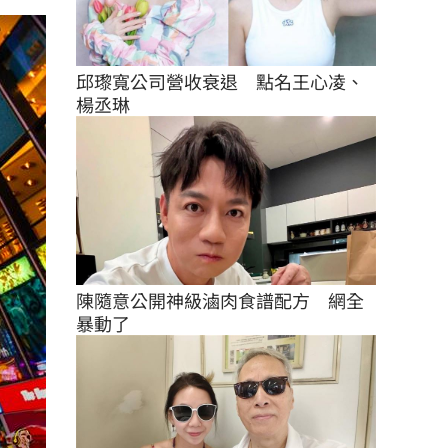
邱瓈寬公司營收衰退　點名王心凌、
楊丞琳
陳隨意公開神級滷肉食譜配方　網全
暴動了