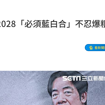
關注
23:50
互動
23:40
028「必須藍白合」不忍爆
衛隊
23:37
溫
23:34
足壇
23:31
看新聞
體
23:29
」
23:27
主導
23:25
23:22
23:21