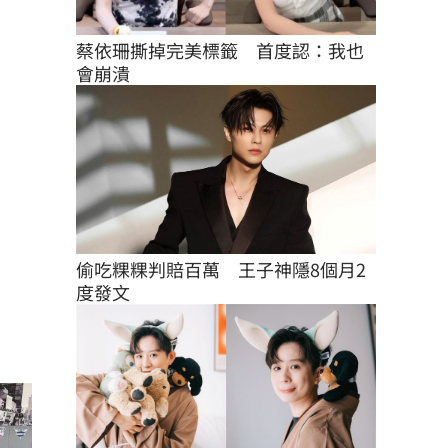
蔡依珊撕掉完美標籤　首度認：我也
會崩潰
偷吃粿粿判賠百萬　王子神隱8個月2
度發文