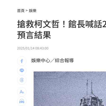
費仔確定成自由球員 下一步動向引人
首頁
娛樂
米蘭達離婚奧蘭多布魯13年！罕談前夫
搶救柯文哲！館長喊話2
美制裁杜拜加密幣交所！控助伊朗革命
預言結果
美就業數據爆冷 這信號Fed升息警報降
梅西父親病逝享壽68歲 一路陪伴兒闖
2025/01/14 08:43:00
5登山客2025年雪崩失蹤 尼泊爾尋獲遺
娛樂中心／綜合報導
喝錯傷身！營養師整理喝咖啡「7大守則
美：東南亞詐騙園區多由中國背景組織
拆監獄家書見「叫別人老婆」人妻氣炸
ETF存到2千萬退休！他因1封信重回職場