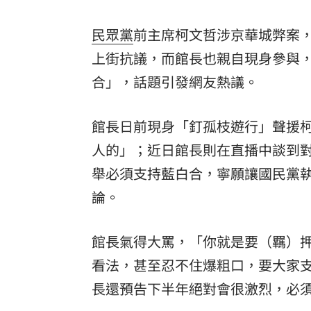
8國球員齊聚高雄 Formosa 7s掀足球
民眾黨
前主席柯文哲涉京華城弊案
理想混蛋號召粉絲跨海追星吃美食！
上街抗議，而館長也親自現身參與
18:
合」，話題引發網友熱議。
館長日前現身「釘孤枝遊行」聲援柯
人的」；近日館長則在直播中談到對
舉必須支持藍白合，寧願讓國民黨
論。
館長氣得大罵，「你就是要（羈）
看法，甚至忍不住爆粗口，要大家
長還預告下半年絕對會很激烈，必須