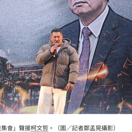
趕人
23:16
憂
23:09
23:07
s
22:59
成形
12:00
」氣
12:00
枝集會」聲援
柯文哲
。（圖／記者鄭孟晃攝影）
場！
10:30