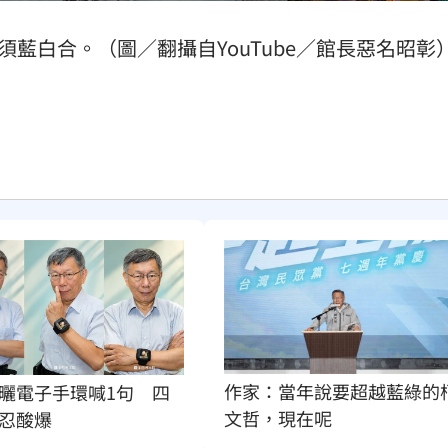
須藍白合。（圖／翻攝自YouTube／館長惡名昭彰
作家：當年說要超越藍綠的
曬電子手環喊1句　四
文哲，現在呢
忍酸爆