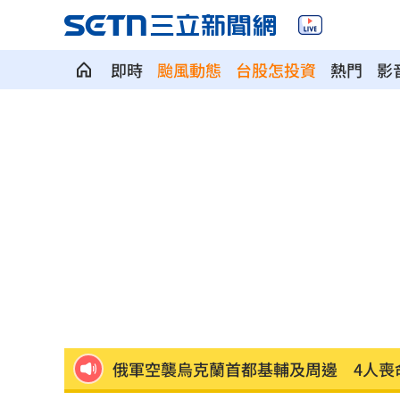
即時
颱風動態
台股怎投資
熱門
影
劍橋最年輕黑人教授閃辭！爆論文抄襲
遊日瘋買恢復衣「穿」越疲勞 2因素助
煮菜遭婆婆關火還一路追罵！丈...
00:12
新／白海豚近北部海面！氣象署發豪雨
南電Q2財報公布後 目標價調升
00:00
俄軍空襲烏克蘭首都基輔及周邊 4人喪