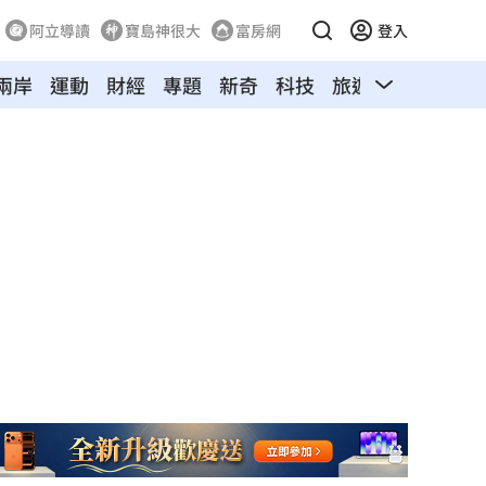
阿立導讀
寶島神很大
富房網
登入
兩岸
運動
財經
專題
新奇
科技
旅遊
汽車
寵物