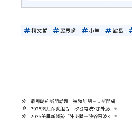
柯文哲
民眾黨
小草
館長
最即時的新聞話題 追蹤訂閱三立新聞網
2026爆紅保養組合！矽谷電波X加外泌...
PR
2026美肌新趨勢「外泌體＋矽谷電波X...
PR