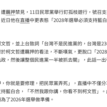
熱潮
10:00
，遭
羈押
禁見，11日民眾黨舉行釘孤枝遊行，號召支
，近日他在
直播
中更表態「2028年選舉必須支持藍白
15
文哲，並上台致詞「台灣不是民進黨的，台灣是23
於柯文哲遭羈押的看法，不斷嘆氣，更脫口「202
執政，然後讓整個民進黨一半被抓去關」，此話一出
押，你就是要修理，把民眾黨弄死」，直播中不僅分
支持藍白合，「不然我跟你講，你看不到柯文哲」。
為了2026年選舉做準備。