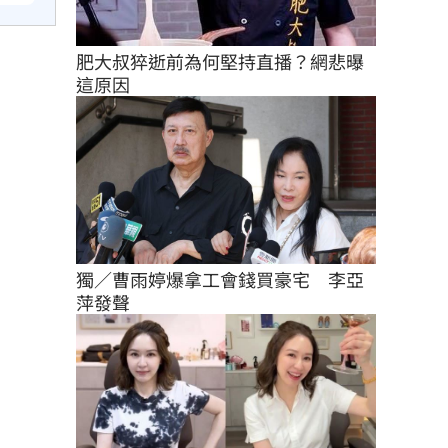
肥大叔猝逝前為何堅持直播？網悲曝
這原因
獨／曹雨婷爆拿工會錢買豪宅　李亞
萍發聲