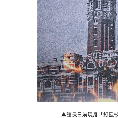
社宅包租爆糾紛 房客控業者硬闖屋內
馬斯克蓋地球最大晶圓廠 專家揭3大隱
泰國校園槍擊案增至9死 12歲女童不治
蔣市政一團糟？活動背板誤植HappiMes
台灣彩券開獎直播中
20:31
LIVE三立+24小時直播
15:27
三立iNEWS新聞台線上直播
18:00
商場戰國來臨 台中「頂奢大道」逐漸
台彩父親節推新刮刮樂千萬頭獎超「爸
▲
館長
日前現身「釘孤
「拍片人的多重宇宙」職涯論壇9/12登