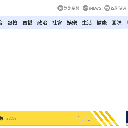
娛樂星聞
iNEWS
祝你健康
音
熱搜
直播
政治
社會
娛樂
生活
健康
國際
造假
00:18
旺
00:15
特報
00:01
命
23:59