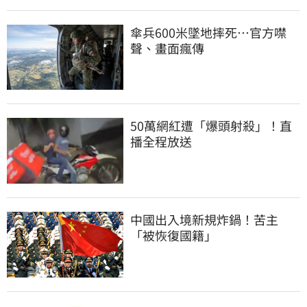
傘兵600米墜地摔死…官方噤
聲、畫面瘋傳
50萬網紅遭「爆頭射殺」！直
播全程放送
中國出入境新規炸鍋！苦主
「被恢復國籍」