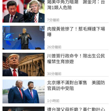
揭美中角力暗潮　謝金河：台
灣1類人危險
7分鐘前
肉搜黃爸慘了！惹毛輝達下場
曝
26分鐘前
川普簽行政命令！限出生公民
權禁生育旅遊
30分鐘前
北京爆不滿對台軍售　美國防
官員訪中受阻
1小時前
遭台灣父母折磨？黃仁勳吐心