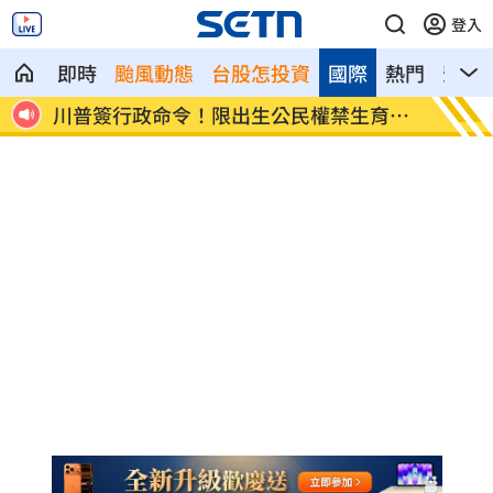
登入
即時
颱風動態
台股怎投資
國際
熱門
影音
川普簽行政命令！限出生公民權禁生育旅
王凱靈
遊