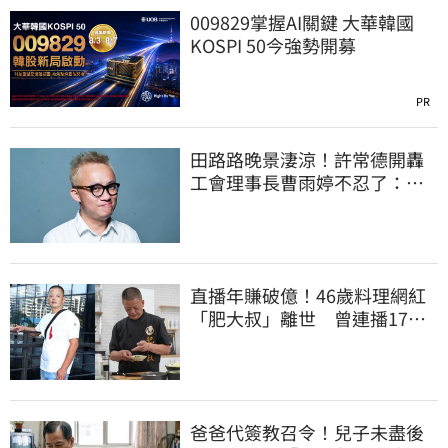
009829掌握AI關鍵 大華韓國
KOSPI 50今強勢開募
PR
田路路晚景淒涼！許常德開轟
工會理事長曹雨婷不忍了：別
只包紅包慰問
直播年賺破億！46歲料理網紅
「肥大叔」離世 曾連播17小
時辛酸面曝
爸爸代簽教召令！兒子未盡後