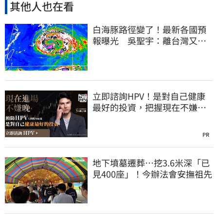
其他人也在看
白海豚路徑變了！最新各國預
報曝光 吳聖宇：離台灣又更
近一點
立即諮詢HPV！是對自己健康
最好的投資，把握現在不嫌
晚！
PR
地下墳墓遷葬…挖3.6米深「已
見400座」！今辦法會安撫祖先