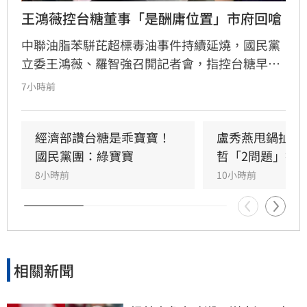
王鴻薇控台糖董事「是酬庸位置」市府回嗆
中聯油脂苯駢芘超標毒油事件持續延燒，國民黨
立委王鴻薇、羅智強召開記者會，指控台糖早在
五月即知情卻隱匿不報，並質疑台糖董事會淪為
7小時前
民進黨酬庸工具，點名多位董事背景與綠營關係
密切。對此，高雄市政府發言人符瑋玲嚴正駁
回，強調陳其邁市長未曾推薦台糖人事，呼籲勿
經濟部讚台糖是乖寶寶！
盧秀燕甩鍋扯台
惡意抹黑。同時，高市府反擊指出王鴻薇曾收受
國民黨團：綠寶寶
哲「2問題」打
遭重罰的南僑油脂政治獻金，質疑其發言動機。
8小時前
10小時前
雙方陣營針對台糖人事布局與食安通報責任展開
激烈政治攻防，事件背後的政治角力與食安疑雲
恐將持續擴大，民眾對於食安把關的信任度亦備
受挑戰。
相關新聞