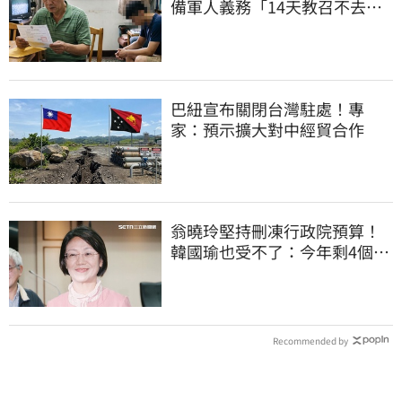
備軍人義務「14天教召不去」
換3個月刑期
巴紐宣布關閉台灣駐處！專
家：預示擴大對中經貿合作
翁曉玲堅持刪凍行政院預算！
韓國瑜也受不了：今年剩4個月
你思考一下
Recommended by