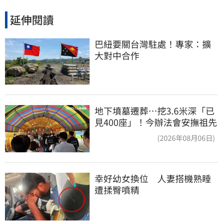
延伸閱讀
巴紐要關台灣駐處！專家：擴
大對中合作
地下墳墓遷葬…挖3.6米深「已
見400座」！今辦法會安撫祖先
(2026年08月06日)
幸好幼女換位　人妻搭機熟睡
遭揉臀噴精