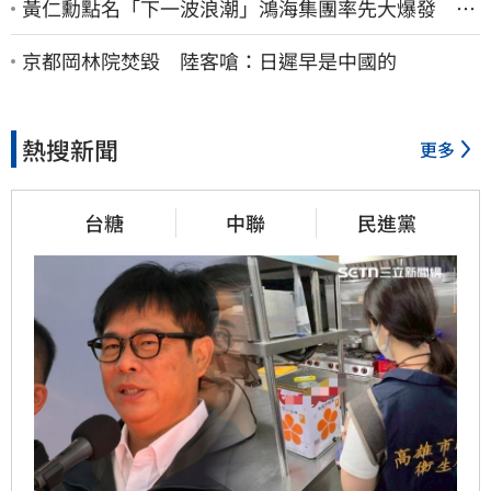
黃仁勳點名「下一波浪潮」鴻海集團率先大爆發 台
股這族群全面噴出
京都岡林院焚毀 陸客嗆：日遲早是中國的
熱搜新聞
更多
台糖
中聯
民進黨