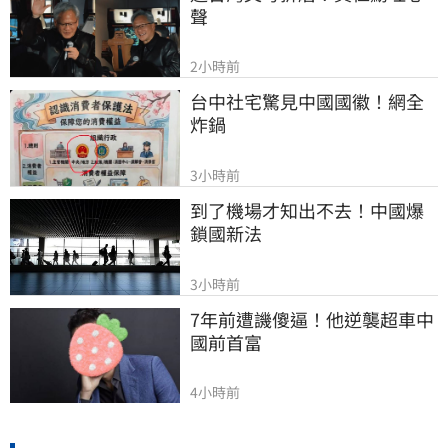
聲
2小時前
台中社宅驚見中國國徽！網全
炸鍋
3小時前
到了機場才知出不去！中國爆
鎖國新法
3小時前
7年前遭譏傻逼！他逆襲超車中
國前首富
4小時前