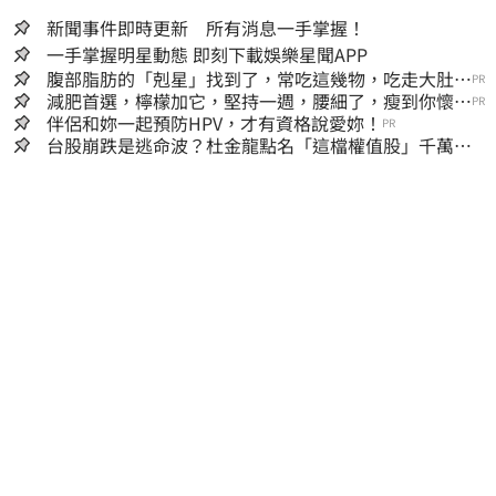
新聞事件即時更新 所有消息一手掌握！
一手掌握明星動態 即刻下載娛樂星聞APP
腹部脂肪的「剋星」找到了，常吃這幾物，吃走大肚
PR
囊，瘦出小蠻腰
減肥首選，檸檬加它，堅持一週，腰細了，瘦到你懷疑
PR
人生
伴侶和妳一起預防HPV，才有資格說愛妳！
PR
台股崩跌是逃命波？杜金龍點名「這檔權值股」千萬別
長抱