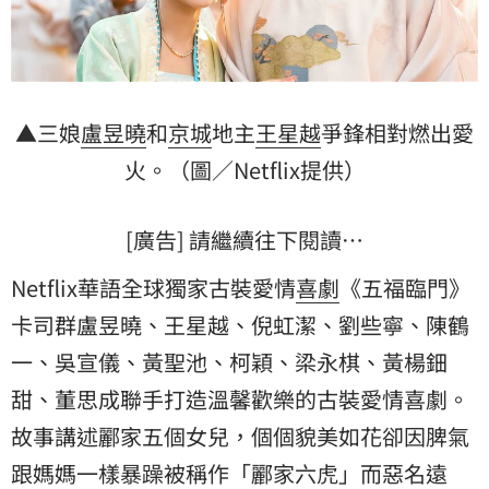
▲三娘
盧昱曉
和
京城
地主
王星越
爭鋒相對燃出愛
火。（圖／Netflix提供）
[廣告] 請繼續往下閱讀…
Netflix華語全球獨家古裝愛情
喜劇
《五福臨門》
卡司群盧昱曉、王星越、倪虹潔、劉些寧、陳鶴
一、吳宣儀、黃聖池、柯穎、梁永棋、黃楊鈿
甜、董思成聯手打造溫馨歡樂的古裝愛情喜劇。
故事講述酈家五個女兒，個個貌美如花卻因脾氣
跟媽媽一樣暴躁被稱作「酈家六虎」而惡名遠