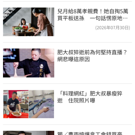
兒月給8萬孝親費！她自掏5萬
買平板送孫 一句話愣原地
「傷心不已」
(2026年07月30日)
肥大叔猝逝前為何堅持直播？
網悲曝這原因
「料理網紅」肥大叔暴瘦猝
逝　住院照片曝
獨／曹雨婷爆拿工會錢買豪