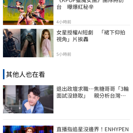
台　曝爆紅秘辛
4小時前
女星授權AI短劇　「裙下仰拍
視角」片挨轟
5小時前
其他人也在看
退出政壇求職…焦糖哥哥「3輪
面試沒錄取」 親分析台灣職
場現況這樣說
直播指追星沒邊界！ENHYPEN