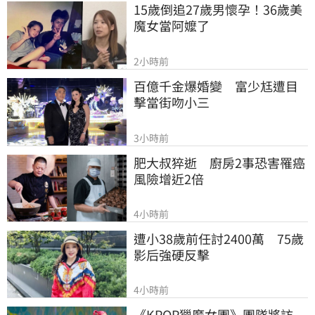
15歲倒追27歲男懷孕！36歲美
魔女當阿嬤了
2小時前
百億千金爆婚變　富少尪遭目
擊當街吻小三
3小時前
肥大叔猝逝　廚房2事恐害罹癌
風險增近2倍
4小時前
遭小38歲前任討2400萬　75歲
影后強硬反擊
4小時前
《KPOP獵魔女團》團隊將訪