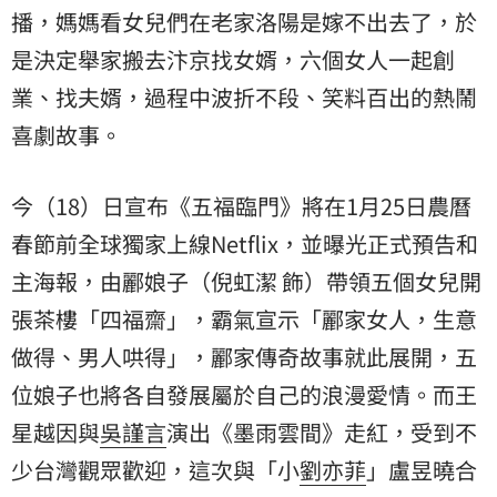
播，媽媽看女兒們在老家洛陽是嫁不出去了，於
是決定舉家搬去汴京找女婿，六個女人一起創
業、找夫婿，過程中波折不段、笑料百出的熱鬧
喜劇故事。
今（18）日宣布《五福臨門》將在1月25日農曆
春節前全球獨家上線Netflix，並曝光正式預告和
主海報，由酈娘子（倪虹潔 飾）帶領五個女兒開
張茶樓「四福齋」，霸氣宣示「酈家女人，生意
做得、男人哄得」，酈家傳奇故事就此展開，五
位娘子也將各自發展屬於自己的浪漫愛情。而王
星越因與
吳謹言
演出《墨雨雲間》走紅，受到不
少台灣觀眾歡迎，這次與「小
劉亦菲
」盧昱曉合