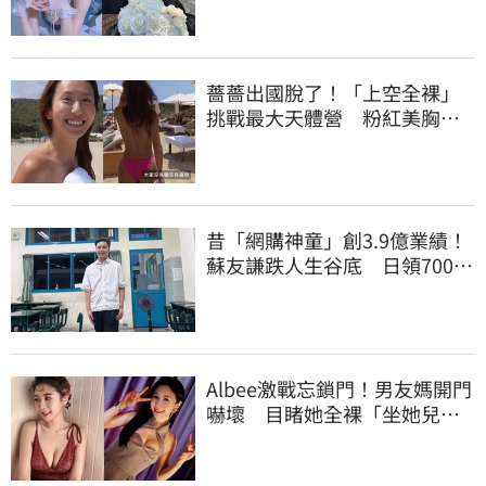
薔薔出國脫了！「上空全裸」
挑戰最大天體營 粉紅美胸被
路人狂讚
昔「網購神童」創3.9億業績！
蘇友謙跌人生谷底 日領700元
零用錢重出發
Albee激戰忘鎖門！男友媽開門
嚇壞 目睹她全裸「坐她兒子
身上」