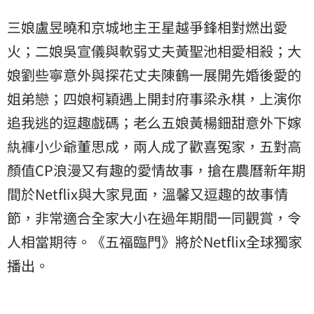
三娘盧昱曉和京城地主王星越爭鋒相對燃出愛
火；二娘吳宣儀與軟弱丈夫黃聖池相愛相殺；大
娘劉些寧意外與探花丈夫陳鶴一展開先婚後愛的
姐弟戀；四娘柯穎遇上開封府事梁永棋，上演你
追我逃的逗趣戲碼；老么五娘黃楊鈿甜意外下嫁
紈褲小少爺董思成，兩人成了歡喜冤家，五對高
顏值CP浪漫又有趣的愛情故事，搶在農曆新年期
間於Netflix與大家見面，溫馨又逗趣的故事情
節，非常適合全家大小在過年期間一同觀賞，令
人相當期待。《五福臨門》將於Netflix全球獨家
播出。