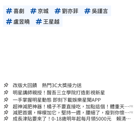
喜劇
京城
劉亦菲
吳謹言
盧昱曉
王星越
改版大回饋 熱門3C大獎接力送
明星講師親授！醒吾三立學院打造影視新星
一手掌握明星動態 即刻下載娛樂星聞APP
超神減肥神器！橘子不要直接吃，加點這個！體重天天
PR
下降
減肥首選，檸檬加它，堅持一週，腰細了，瘦到你懷疑
PR
人生
成長津貼要來了！0-18歲明年起每月領5000元 賴清
德：此時不生更待何時