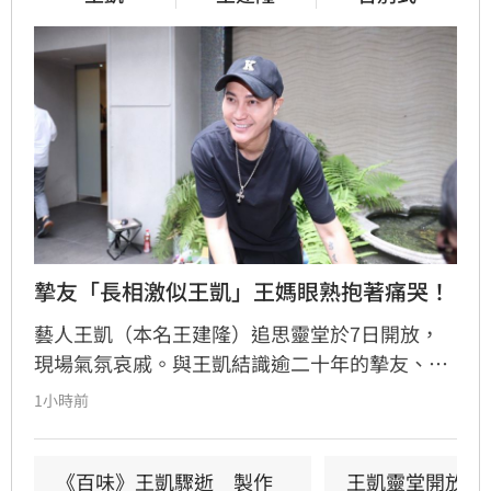
摯友「長相激似王凱」王媽眼熟抱著痛哭！
藝人王凱（本名王建隆）追思靈堂於7日開放，
現場氣氛哀戚。與王凱結識逾二十年的摯友、邱
瓈寬特助Jeff現身協助打點後事。由於兩人外貌
1小時前
神似，王凱母親見到Jeff時悲從中來並相擁落
淚，場面令人鼻酸。得知王凱在台北缺乏親友協
助，演藝圈大姐大邱瓈寬展現義氣，主動承擔治
《百味》王凱驟逝　製作
王凱靈堂開放　