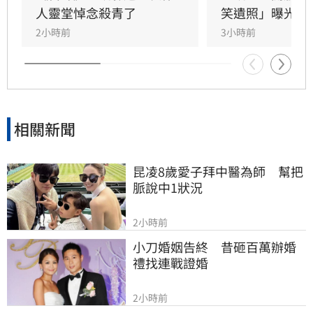
喪事宜並指派Jeff全程留守，陪伴王凱走完人生
人靈堂悼念殺青了
笑遺照」曝光
最後一程。這場深厚的兄弟情誼與邱瓈寬的溫暖
2小時前
3小時前
義舉，成為家屬在面臨驟變時最堅強的後盾，各
界也紛紛對這
相關新聞
昆凌8歲愛子拜中醫為師　幫把
脈說中1狀況
2小時前
小刀婚姻告終　昔砸百萬辦婚
禮找連戰證婚
2小時前