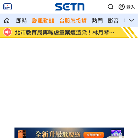
登入
即時
颱風動態
台股怎投資
熱門
影音
熱搜
育局再喊虐童案遭渲染！林月琴開
白海豚「一路搖擺」
曝