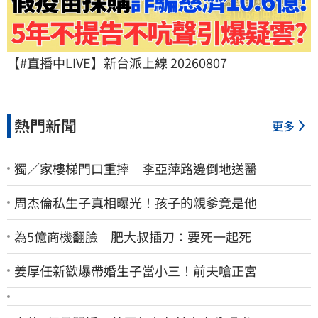
【#直播中LIVE】新台派上線 20260807
熱門新聞
更多
獨／家樓梯門口重摔 李亞萍路邊倒地送醫
周杰倫私生子真相曝光！孩子的親爹竟是他
為5億商機翻臉 肥大叔插刀：要死一起死
姜厚任新歡爆帶婚生子當小三！前夫嗆正宮