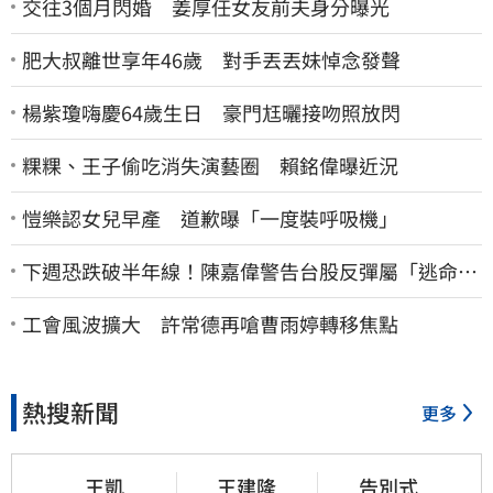
交往3個月閃婚 姜厚任女友前夫身分曝光
肥大叔離世享年46歲 對手丟丟妹悼念發聲
楊紫瓊嗨慶64歲生日 豪門尪曬接吻照放閃
粿粿、王子偷吃消失演藝圈 賴銘偉曝近況
愷樂認女兒早產 道歉曝「一度裝呼吸機」
下週恐跌破半年線！陳嘉偉警告台股反彈屬「逃命
波」：空頭大屠殺剛開始
工會風波擴大 許常德再嗆曹雨婷轉移焦點
熱搜新聞
更多
王凱
王建隆
告別式