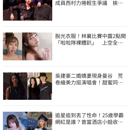
成員西村力捲輕生爭議 挨
批：獨厚國外粉絲
脫光衣服！林襄比賽中露2點開
「啦啦隊裸體趴」 上空全裸
被看光光
吳建豪二婚嬌妻現身曼谷 荒
卷繪美力挺演唱會！甜蜜同框
合照首度曝光
追星追到丟了性命！25歲學霸
網紅是誰？曾當酒店小姐收入
破億 警方證實