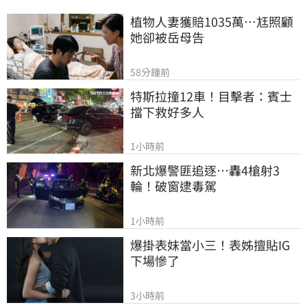
植物人妻獲賠1035萬…尪照顧
她卻被岳母告
58分鐘前
特斯拉撞12車！目擊者：賓士
擋下救好多人
1小時前
新北爆警匪追逐…轟4槍射3
輪！破窗逮毒駕
1小時前
爆掛表妹當小三！表姊擅貼IG
下場慘了
3小時前