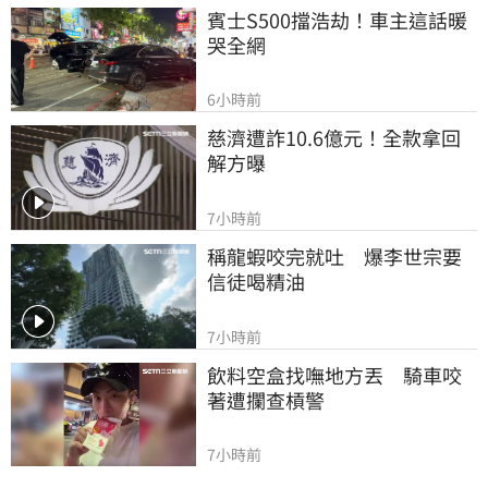
賓士S500擋浩劫！車主這話暖
哭全網
6小時前
慈濟遭詐10.6億元！全款拿回
解方曝
7小時前
稱龍蝦咬完就吐　爆李世宗要
信徒喝精油
7小時前
飲料空盒找嘸地方丟　騎車咬
著遭攔查槓警
7小時前