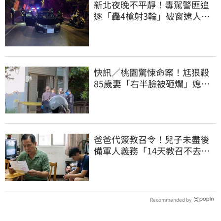
新北夜晚不平靜！毒駕警匪追
逐「轟4槍射3輪」破窗逮人…
再吞20萬罰鍰
快訊／桃園驚悚命案！尪狠殺
85歲妻「右半臉被砸爛」媳報
案：公公殺婆婆
爸爸代簽教召令！兒子未盡後
備軍人義務「14天教召不去」
換3個月刑期
Recommended by