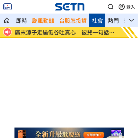
登入
即時
颱風動態
台股怎投資
社會
熱門
影音
話點
盤前／Fed升息警報降 台股反攻關鍵曝
當年日
光
產