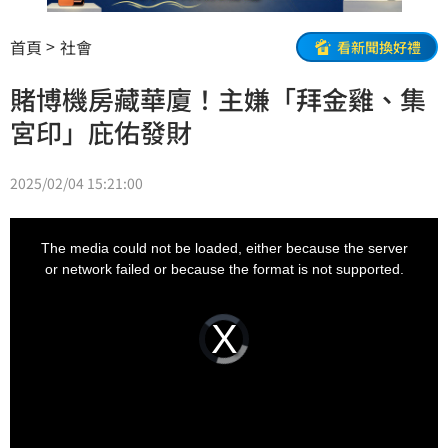
首頁
社會
看新聞換好禮
賭博機房藏華廈！主嫌「拜金雞、集
宮印」庇佑發財
2025/02/04 15:21:00
This
is
a
The media could not be loaded, either because the server
modal
window.
or network failed or because the format is not supported.
Video
Player
is
loading.