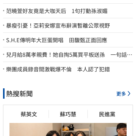
范曉萱好友竟是大咖天后 1句打動孫淑媚
暴瘦引憂！亞莉安娜宣布辭演暫離公眾視野
S.H.E傳明年大巨蛋開唱 田馥甄正面回應
兒月給8萬孝親費！她自掏5萬買平板送孫 一句話愣
原地「傷心不已」
樂團成員錄音間激戰爆不倫 本人認了犯錯
熱搜新聞
更多
蔡英文
蘇巧慧
民進黨