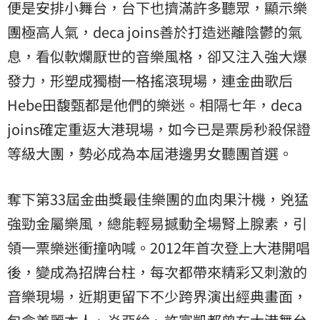
便是安排小舞台，台下也擠滿許多聽眾，顯示樂
團極高人氣，deca joins善於打造迷離陰鬱的氣
息，看似軟爛厭世的音樂風格，卻又注入強大爆
發力，形塑成獨樹一格搖滾現場，連金曲歌后
Hebe田馥甄都是他們的樂迷。相隔七年，deca
joins確定重返大港現場，如今已是票房秒殺保證
等級大團，勢必成為本屆港邊男女聽團首選。
奪下第33屆金曲獎最佳樂團的血肉果汁機，兇猛
強勁金屬樂風，總能輕易撼動全場腎上腺素，引
領一票樂迷衝撞吶喊。2012年首次登上大港開唱
後，變成為招牌台柱，每次都帶來精彩又刺激的
音樂現場，近期更留下不少跨界演出經典畫面，