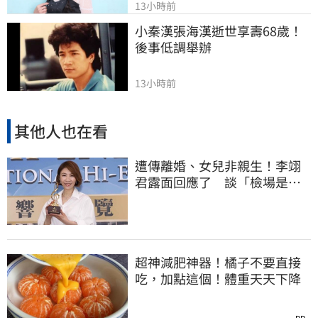
13小時前
小秦漢張海漢逝世享壽68歲！
後事低調舉辦
13小時前
其他人也在看
遭傳離婚、女兒非親生！李翊
君露面回應了 談「檢場是否
驗DNA」反應曝
超神減肥神器！橘子不要直接
吃，加點這個！體重天天下降
PR