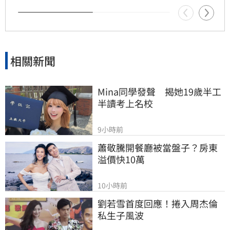
成為蘇巧慧的最強支援。
相關新聞
Mina同學發聲　揭她19歲半工
半讀考上名校
9小時前
蕭敬騰開餐廳被當盤子？房東
溢價快10萬
10小時前
劉若雪首度回應！捲入周杰倫
私生子風波