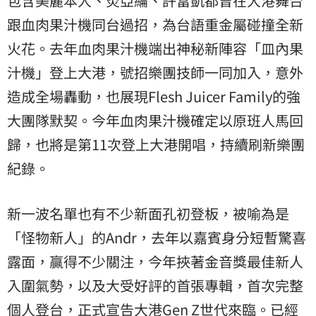
包含美麗本人、炎亞綸、許富凱都曾在大港舞台
跟血肉果汁機同台過招，為台語重金屬碰撞全新
火花。去年血肉果汁機端出神秘新陣容「皿內果
汁機」登上大港，號招樂團技師一同加入，意外
造成全場轟動，也展現Flesh Juicer Family的強
大團隊默契。今年血肉果汁機確定以原班人馬回
歸，也將是第11次登上大港開唱，持續刷新樂團
紀錄。
新一波名單也有不少新面孔初登板，被喻為是
「怪物新人」的Andr，去年以嘉賓身分短暫驚喜
露面，贏得不少關注，今年挾著金音獎最佳新人
入圍氣勢，以及大受好評的首張專輯，首次完整
個人登台，正式宣告大港Gen Z世代來臨。已經