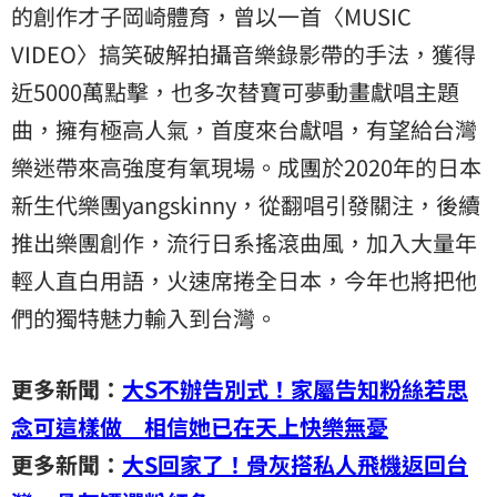
的創作才子岡崎體育，曾以一首〈MUSIC
VIDEO〉搞笑破解拍攝音樂錄影帶的手法，獲得
近5000萬點擊，也多次替寶可夢動畫獻唱主題
曲，擁有極高人氣，首度來台獻唱，有望給台灣
樂迷帶來高強度有氧現場。成團於2020年的日本
新生代樂團yangskinny，從翻唱引發關注，後續
推出樂團創作，流行日系搖滾曲風，加入大量年
輕人直白用語，火速席捲全日本，今年也將把他
們的獨特魅力輸入到台灣。
更多新聞：
大S不辦告別式！家屬告知粉絲若思
念可這樣做 相信她已在天上快樂無憂
更多新聞：
大S回家了！骨灰搭私人飛機返回台