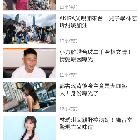
10小時前
AKIRA父親節來台　兒子學林志
玲甜喊加油
10小時前
小刀離婚台玻二千金林文晴！
情變原因曝光
11小時前
郭書瑤背後金主竟是大咖藝
人！身份曝光了
12小時前
林琇琪父親肝癌病逝！錄音室
驚現亡父味道