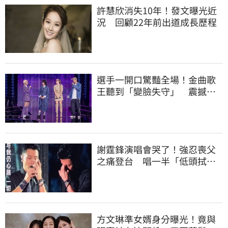
許慧欣消失10年！發文曝光近
況 回顧22年前出道成長歷程
選手一開口驚豔全場！金曲歌
王聽到「變臉失守」 震撼畫
面全被拍
謝霆鋒演唱會哭了！強忍喪父
之痛登台 唱一半「低頭拭
淚」畫面曝光
方文琳準女婿身分曝光！竟與