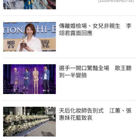
傳離婚檢場、女兒非親生　李
翊君露面回應
選手一開口驚豔全場　歌王聽
到一半變臉
天后化妝師告別式　江蕙、張
惠妹花籃致哀