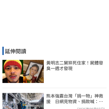
延伸閱讀
黃明志二舅猝死住家！屍體發
臭一週才發現
熊本強震台灣「捐一物」神救
援 日網見物資、捐款喊：給
台灣統治算了
(2026年08月07日)