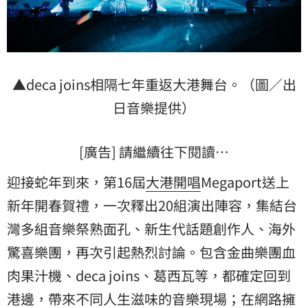
▲deca joins相隔七年重返大港舞台。（圖／出
日音樂提供）
[廣告] 請繼續往下閱讀…
迎接蛇年到來，第16屆
大港開唱
Megaport送上
新年開春賀禮，一次釋出20組演出陣容，集結台
灣多組音樂祭熟面孔、新生代話題創作人、海外
驚喜樂團，再次引起熱烈討論。包含金曲樂團
血
肉果汁機
、deca joins、葛西瓦等，都確定回到
港邊，帶來不同人生滋味的音樂現場；在網路擁