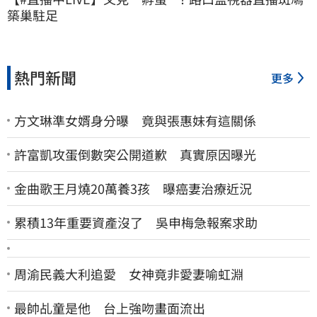
築巢駐足
熱門新聞
更多
方文琳準女婿身分曝 竟與張惠妹有這關係
許富凱攻蛋倒數突公開道歉 真實原因曝光
金曲歌王月燒20萬養3孩 曝癌妻治療近況
累積13年重要資產沒了 吳申梅急報案求助
周渝民義大利追愛 女神竟非愛妻喻虹淵
最帥乩童是他 台上強吻畫面流出