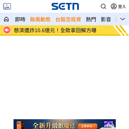
登入
即時
颱風動態
台股怎投資
熱門
影音
熱搜
慈濟遭詐10.6億元！全款拿回解方曝
稱龍蝦