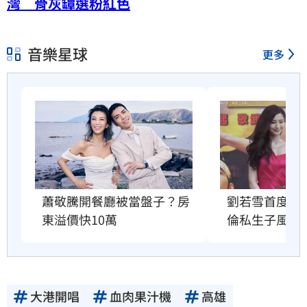
灣 骨灰罈選粉紅色
音樂星球
更多
蕭敬騰開餐廳被當盤子？房
劉若雪首度回
東溢價快10萬
倫私生子風波
大港開唱
血肉果汁機
高雄