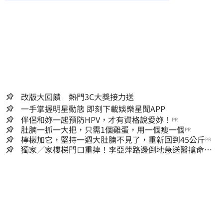
改版大回饋 熱門3C大獎接力送
一手掌握明星動態 即刻下載娛樂星聞APP
伴侶和妳一起預防HPV，才有資格說愛妳！
PR
肚腩一抓一大把，只需1個雞蛋，用一個瘦一個
PR
檸檬加它，堅持一週大肚腩不見了，重新回到45公斤
PR
獨家／家樓梯門口重摔！李亞萍路邊倒地急送醫搶命
「最新傷況」曝