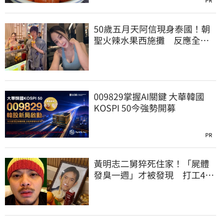
50歲五月天阿信現身泰國！朝
聖火辣水果西施攤 反應全曝
光
009829掌握AI關鍵 大華韓國
KOSPI 50今強勢開募
PR
黃明志二舅猝死住家！「屍體
發臭一週」才被發現 打工40
年悲慘餘生曝