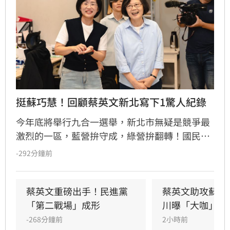
挺蘇巧慧！回顧蔡英文新北寫下1驚人紀錄
今年底將舉行九合一選舉，新北市無疑是競爭最
激烈的一區，藍營拚守成，綠營拚翻轉！國民黨
參選人李四川與民進黨參選人蘇巧慧民調更是呈
-292分鐘前
現五五波。選戰陷入膠著之際，蘇巧慧今（7）
日證實，當初曾拜託前總統蔡英文擔任競選總部
主委時，蔡英文一口就答應。完成兩屆總統任期
蔡英文重磅出手！民進黨
蔡英文助攻蘇巧
的蔡英文，除了挾帶超高人氣之外，新北更是她
「第二戰場」成形
川曝「大咖」應
的「政壇起家厝」，三度在此橫掃百萬票，有望
-268分鐘前
2小時前