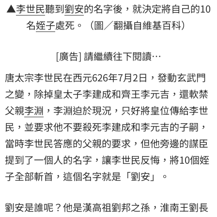
▲
李世民
聽到
劉安
的名字後，就決定將自己的10
名
姪子
處死。（圖／翻攝自維基百科）
[廣告] 請繼續往下閱讀…
唐太宗李世民在西元626年7月2日，發動
玄武門
之變
，除掉皇太子李建成和齊王李元吉，還軟禁
父親
李淵
，李淵迫於現況，只好將皇位傳給李世
民，並要求他不要殺死李建成和李元吉的子嗣，
當時李世民答應的父親的要求，但他旁邊的謀臣
提到了一個人的名字，讓李世民反悔，將10個姪
子全部斬首，這個名字就是「劉安」。
劉安是誰呢？他是漢高祖劉邦之孫，淮南王劉長