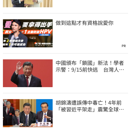
做到這點才有資格說愛你
PR
中國頒布「鎖國」新法！學者
示警：9/15前快逃 台灣人也
被規範恐出不來
胡錦濤遭誤傳中毒亡！4年前
「被習近平架走」震驚全球
李克強猝逝被挖