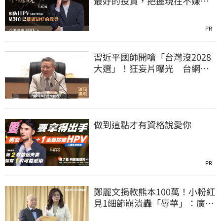
最好的投資，把握現在不嫌
晚！
PR
習近平國師開嗆「台灣沒2028
大選」！狂妄片曝光 台網
憂：內應配合亂台
做到這點才有資格說愛你
PR
鄭麗文捐款熊本100萬！小粉紅
見1細節崩潰轟「辱華」：廣西
水災怎不捐