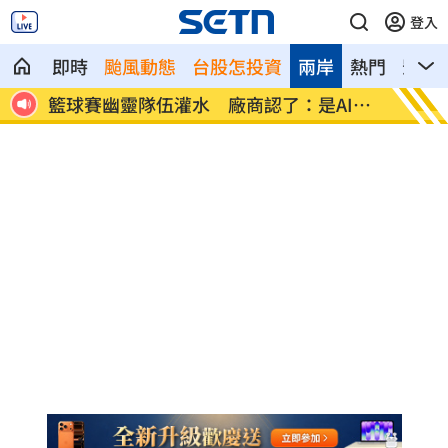
登入
即時
颱風動態
台股怎投資
兩岸
熱門
影音
告傷
籃球賽幽靈隊伍灌水 廠商認了：是AI生
謝金燕
成
白