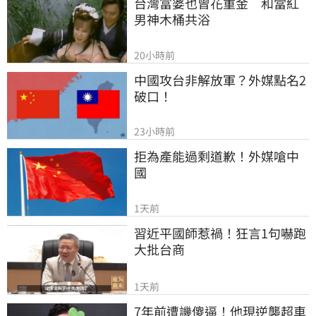
台灣富婆也曾花重金　和當紅
男神木桶共浴
20小時前
中國攻台非解放軍？外媒點名2
破口！
23小時前
拒為產能過剩道歉！外媒嗆中
國
1天前
習近平國師惹禍！狂言1句嚇跑
大批台商
1天前
7年前遭譏傻逼！他現逆襲超車