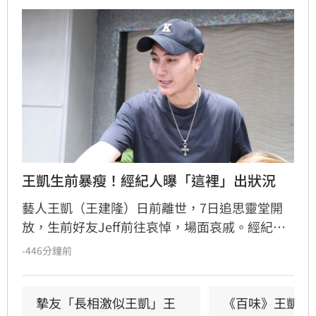
王凱生前暴瘦！經紀人曝「這裡」出狀況
藝人王凱（王建隆）日前離世，7日追思靈堂開
放，生前好友Jeff前往哀悼，場面哀戚。經紀人
透露，王凱生前曾因腸胃炎消瘦，離世前一週還
-446分鐘前
曾開玩笑說褲子終於穿得進去，未料竟成最後對
話。Jeff與王凱情同手足，王母見到外貌神似的
Jeff當場淚崩。演藝圈大姐大邱瓈寬得知後，主
摯友「長相激似王凱」王
《百味》王凱驟