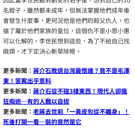
名姪子，雖然都未成年，但無法掌握他們成年後
會發生什麼事，更何況他是他們的殺父仇人，也
搶了屬於他們家族的皇位，這個仇不是小恩小惠
可以化解的，李世民想到這些，為了不給自己找
麻煩，才下定決心斬草除根。
更多新聞：
蔣介石敗退台灣最恨誰？竟不是毛澤
東！答案出乎意料
更多新聞：
蔣介石從不碰3樣東西！現代人卻瘋
狂痴迷…有的人難以自拔
更多新聞：
老蔣去世前「一黃皮包從不離身」！
死後打開一看…裝的竟然是它