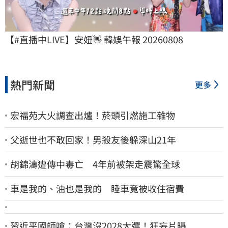
【#直播中LIVE】安妞👋 韓娛午報 20260808
熱門新聞
更多
宏福苑大火調查出爐！菸頭引燃施工雜物
父逝世也不敢回家！男殺友後躲深山21年
胡錦濤遭傳中毒亡 4年前被架走震驚全球
車是我的、油也是我的 睡車竟被收住宿費
習近平國師嗆：台灣沒2028大選！狂妄片曝