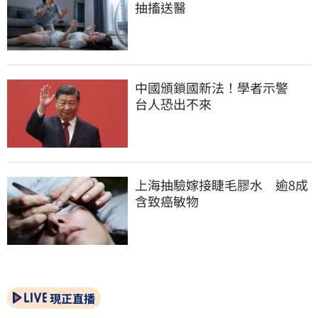
抽搐送醫
中國頒鎖國新法！學者示警　
台人恐出不來
上海抽驗嫁接睫毛膠水　逾8成
含致癌敏物
現正直播