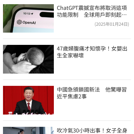
ChatGPT震撼宣布將取消這項
功能限制 全球用戶即刻起
「免費」用到飽
(2025年01月24日)
47歲婦腹痛才知懷孕！女嬰出
生全家嚇壞
中國急頒鎖國新法　他驚曝習
近平焦慮2事
吹冷氣30小時出事！女子全身