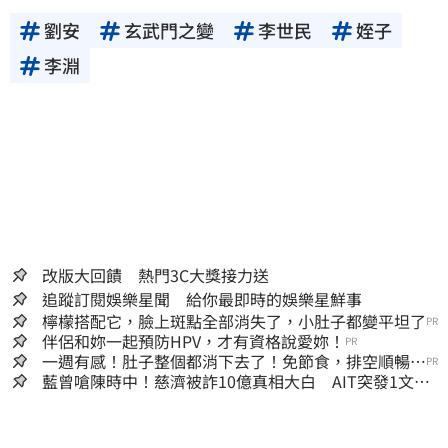
劉安
玄武門之變
李世民
姪子
李淵
改版大回饋 熱門3C大獎接力送
追蹤訂閱娛樂星聞 給你最即時的娛樂星鮮事
檸檬搭配它，臉上斑點全部消失了，小肚子都變平坦了
PR
伴侶和妳一起預防HPV，才有資格說愛妳！
PR
一週有感！肚子整個都消下去了！免節食，排空順暢就
PR
夠
藍曾嗆陳時中！慈濟被詐10億真相大白 AIT突發1文酸
爆…他笑：真的很會