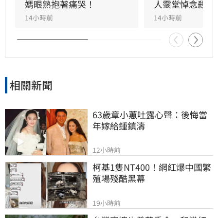
動伸出援手協助王家處理後事，展現十足義氣。
媽眼熟抱著痛哭！
人靈堂悼念殺青
王凱離世消息震驚演藝圈，許多好友紛紛表達不
14小時前
14小時前
捨，願其一路好走，家屬目前正全力處理告別式
相關事宜，場面令人鼻酸。
相關新聞
63歲章小蕙吐露心聲：後悔當
年嫁給鍾鎮濤
12小時前
柯基1隻NT400！網紅爆中國繁
殖場殘酷黑幕
19小時前