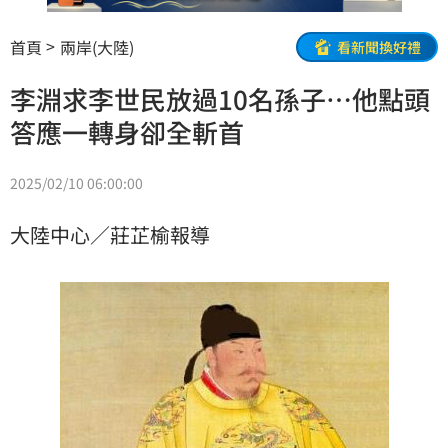
首頁
兩岸(大陸)
看新聞換好禮
李淵求李世民放過10名孫子…他點頭
答應一轉身卻全斬首
2025/02/10 06:00:00
大陸中心／莊芷榆報導