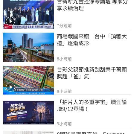
台新新光金控淨零論壇 專家分
享永續治理
7分鐘前
商場戰國來臨　台中「頂奢大
道」逐漸成形
8小時前
台彩父親節推新刮刮樂千萬頭
獎超「爸」氣
8小時前
「拍片人的多重宇宙」職涯論
壇9/12登場！
9小時前