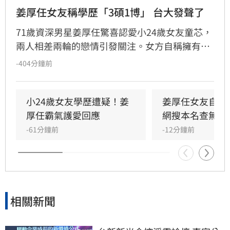
姜厚任女友稱學歷「3碩1博」 台大發聲了
71歲資深男星姜厚任驚喜認愛小24歲女友童芯，
兩人相差兩輪的戀情引發關注。女方自稱擁有台
大「3碩1博」的超狂學歷，並擔任電影公司CEO
-404分鐘前
與跨國研究員，背景相當顯赫。然而，有網友於
國家圖書館論文系統查詢後發現查無資料，隨即
引發學歷造假疑雲。對此，台灣大學校方回應表
小24歲女友學歷遭疑！姜
姜厚任女友自曝
示，個人學歷資訊涉及隱私，無法對外說明。面
厚任霸氣護愛回應
網搜本名查無此
對外界的質疑聲浪，姜厚任展現霸氣護愛態度，
-61分鐘前
-12分鐘前
呼籲外界不要把這段感情當成偵探片，強調自己
對女方背景有一定了解，懇請大眾給予兩人正常
的交往空間與尊重，不希望私生活受到外界過度
干擾。
相關新聞