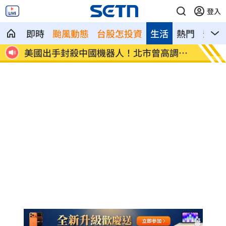
登入
即時
颱風動態
台股怎投資
生活
熱門
影音
調引
初來富邦最熟張育成 瑪帝斯：打電玩用
車站、
過
狼