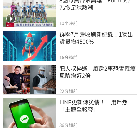
8國球員齊聚高雄　Formosa 
7s掀足球熱潮
10小時前
群聯7月營收刷新紀錄！1物出
貨暴增4500%
16分鐘前
肥大叔猝逝　廚房2事恐害罹癌
風險增近2倍
22分鐘前
LINE更新傳災情！　用戶怨
「主題全報廢」
36分鐘前