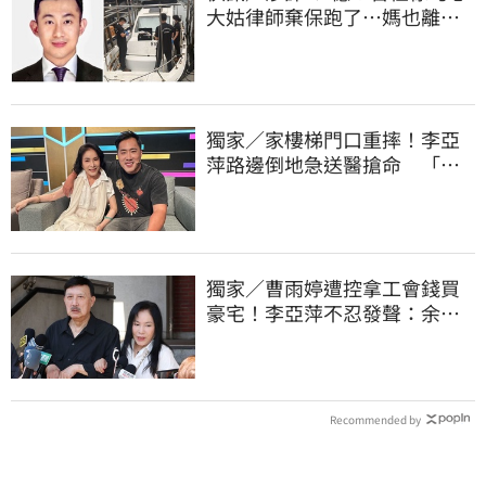
大姑律師棄保跑了…媽也離
境 桃檢發通緝
獨家／家樓梯門口重摔！李亞
萍路邊倒地急送醫搶命 「最
新傷況」曝
獨家／曹雨婷遭控拿工會錢買
豪宅！李亞萍不忍發聲：余天
管工會都貼錢
Recommended by