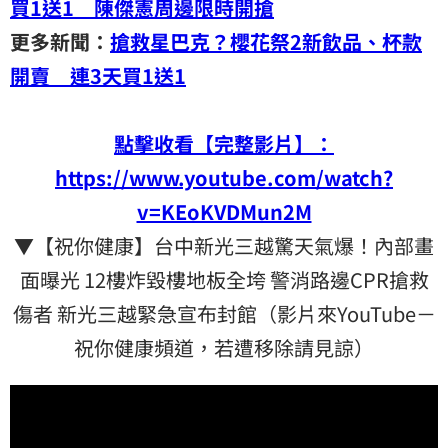
買1送1 陳傑憲周邊限時開搶
更多新聞：
搶救星巴克？櫻花祭2新飲品、杯款
開賣 連3天買1送1
點擊收看【完整影片】：
https://www.youtube.com/watch?
v=KEoKVDMun2M
▼【祝你健康】台中新光三越驚天氣爆！內部畫
面曝光 12樓炸毀樓地板全垮 警消路邊CPR搶救
傷者 新光三越緊急宣布封館（影片來YouTube－
祝你健康頻道，若遭移除請見諒）