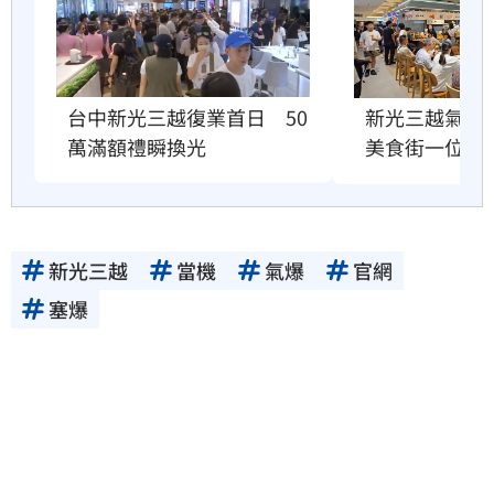
台中新光三越復業首日　50
新光三越氣爆
萬滿額禮瞬換光
美食街一位難
新光三越
當機
氣爆
官網
塞爆