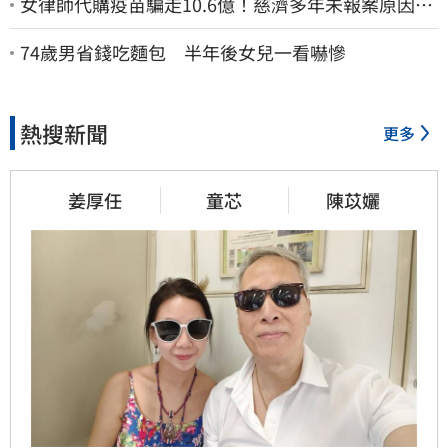
女律師代購疫苗騙走10.6億！慈濟多年未報案原因
曝：檢警上門才知被騙
74歲男省錢吃麵包 半年後女兒一看嚇慘
熱搜新聞
更多
姜厚任
童芯
陳苡孋