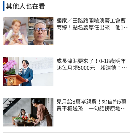
其他人也在看
獨家／田路路開嗆演藝工會曹
雨婷！點名姜厚任出來 他16
字回應了
成長津貼要來了！0-18歲明年
起每月領5000元 賴清德：此
時不生更待何時
兒月給8萬孝親費！她自掏5萬
買平板送孫 一句話愣原地
「傷心不已」