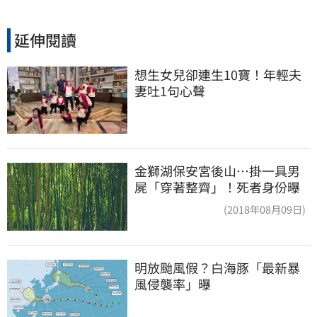
延伸閱讀
想生女兒卻連生10寶！年輕夫
妻吐1句心聲
金獅湖保安宮後山…掛一具男
屍「穿著整齊」！死者身份曝
(2018年08月09日)
明放颱風假？白海豚「最新暴
風侵襲率」曝