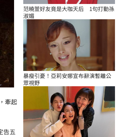
范曉萱好友竟是大咖天后　1句打動孫
淑媚
暴瘦引憂！亞莉安娜宣布辭演暫離公
眾視野
，牽起
定告五