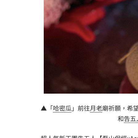
慈濟遭詐10億 AIT突發文打擊詐騙網笑
新北爆警匪追逐…轟4槍射3輪！破窗逮
強彈千點！「18檔」收復失土台股ETF
0
7月急跌觸底 高含積這幾檔受益人激增
白海豚海警範圍擴大！最新暴風圈侵襲
慈濟遭詐10億 國民黨不認錯反嗆⋯網
台灣彩券開獎直播中
20:31
LIVE三立+24小時直播
15:27
▲「
哈密瓜
」前往
月老
廟祈願，希
和
告五
三立iNEWS新聞台線上直播
18:00
商場戰國來臨 台中「頂奢大道」逐漸