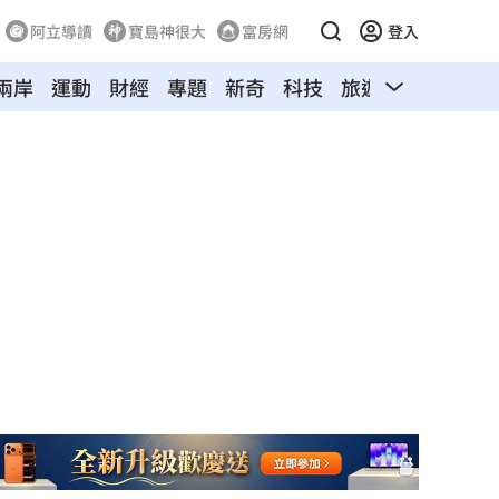
阿立導讀
寶島神很大
富房網
登入
兩岸
運動
財經
專題
新奇
科技
旅遊
汽車
寵物