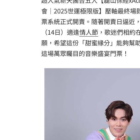
超人氣新天團告五人【磊山保經xAccus
會｜2025世運極限版】壓軸最終場
台彩父親節推新刮刮樂千萬頭獎超「爸
票系統正式開賣。隨著開賣日逼近
「拍片人的多重宇宙」職涯論壇9/12登
（14日）適逢
情人節
，歌迷們相約
8國球員齊聚高雄 Formosa 7s掀足球
願，希望這份「甜蜜緣分」能夠幫
這場萬眾矚目的音樂盛宴門票！
理想混蛋號召粉絲跨海追星吃美食！
18: