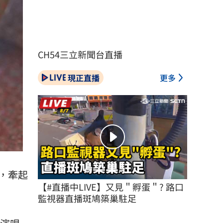
CH54三立新聞台直播
現正直播
更多
，牽起
【#直播中LIVE】又見＂孵蛋＂? 路口
監視器直播斑鳩築巢駐足