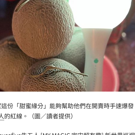
翻
06:09
毒駕
06:08
6:00
！
05:45
率曝
05:44
炸鍋
05:43
望這份「甜蜜緣分」能夠幫助他們在開賣時手速爆發
人
的紅線。（圖／讀者提供）
成形
12:00