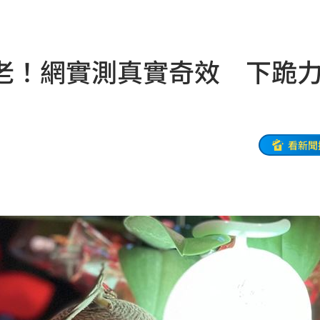
點醒
07:20
光
07:20
老！網實測真實奇效 下跪
生產
07:14
協議
07:09
母告
07:08
看新聞
台灣
07:00
生產
06:52
炸
06:40
多人
06:37
聲了
06:33