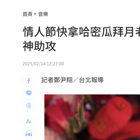
廣末涼子走過低谷吐真心 被兒一句話
首頁
音樂
盤前／Fed升息警報降 台股反攻關鍵曝
情人節快拿哈密瓜拜月
當年日本捐台AZ疫苗真相曝 專為台灣
神助攻
美官員：伊朗與阿曼很快就荷莫茲達成
植物人妻獲賠1035萬…尪照顧她卻被岳
2025/02/14 12:27:00
宏都拉斯蝦農嗆中：寧多付20%關稅賣
記者鄭尹翔／台北報導
當年日本捐我AZ秘辛！他牽線揭專為台
白海豚劇烈降雨來了 8縣市大雨特報開
特斯拉撞12車！目擊者：賓士擋下救好
姜厚任女友「3碩1博」爆造假！本人發