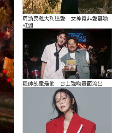
周渝民義大利追愛　女神竟非愛妻喻
虹淵
最帥乩童是他　台上強吻畫面流出