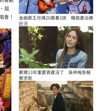
，屆
唱會！
金曲歌王月燒20萬養3孩　曝癌妻治療
近況
累積13年重要資產沒了　吳申梅急報
案求助