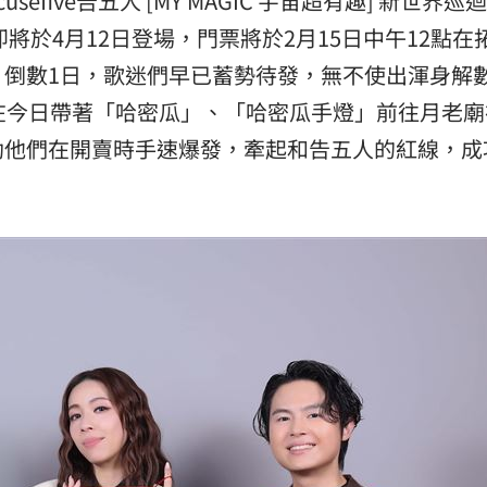
efive告五人 [MY MAGIC 宇宙超有趣] 新世界巡
即將於4月12日登場，門票將於2月15日中午12點在
」氣
12:00
，倒數1日，歌迷們早已蓄勢待發，無不使出渾身解
場！
10:30
在今日帶著「哈密瓜」、「哈密瓜手燈」前往月老廟
熱潮
10:00
助他們在開賣時手速爆發，牽起和告五人的紅線，成
15