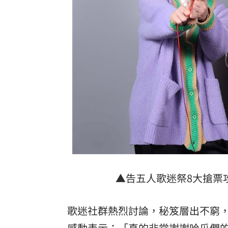
▲告五人歌迷祭8大搶票
歌迷社群熱烈討論，秘笈層出不窮
感動表示：「真的非常謝謝哈瓜們