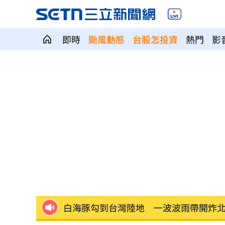
即時
颱風動態
台股怎投資
熱門
影
被點名疫苗詐騙幫兇！柯志恩嗆1句網罵
台中「送肉粽」撞王功漁火節？喪家急
松屋小編：為何大家不來吃？網揭3大問
白海豚勾到台灣陸地 一波波雨帶開炸