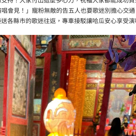
！演唱會見！」寵粉無敵的告五人也要歌迷別擔心交通
接送各縣市的歌迷往返，專車接駁讓哈瓜安心享受演