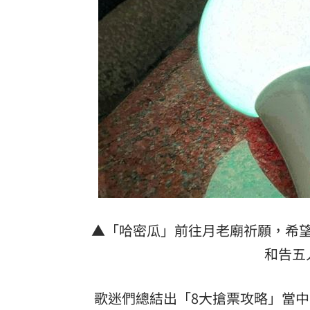
▲「哈密瓜」前往月老廟祈願，希
和告五
歌迷們總結出「8大搶票攻略」當