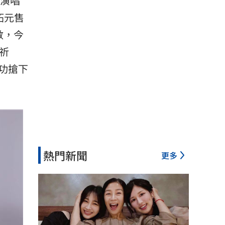
迴演唱
拓元售
數，今
祈
功搶下
熱門新聞
更多