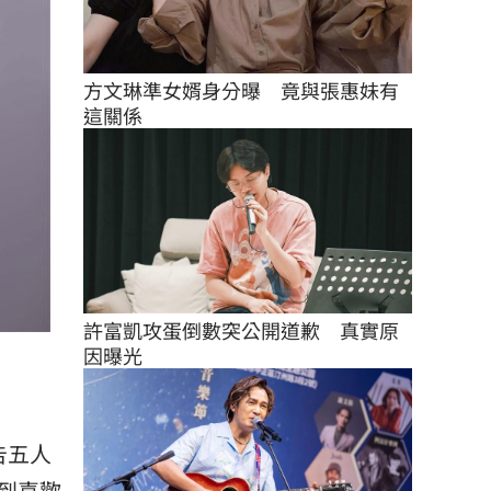
方文琳準女婿身分曝　竟與張惠妹有
這關係
許富凱攻蛋倒數突公開道歉　真實原
因曝光
告五人
到喜歡