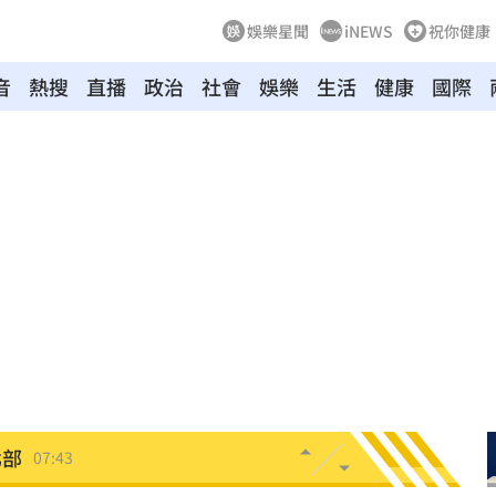
娛樂星聞
iNEWS
祝你健康
音
熱搜
直播
政治
社會
娛樂
生活
健康
國際
爆
07:49
發聲
07:49
題
07:44
北部
07:43