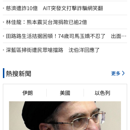
慈濟遭詐10億 AIT突發文打擊詐騙網笑翻
林佳龍：熊本震災台灣捐款已逾2億
田路路生活拮据困頓！74歲司馬玉嬌不忍了 出面疾
呼1事
深藍區掃街遭民眾嗆擋路 沈伯洋回應了
熱搜新聞
更多
伊朗
美國
以色列