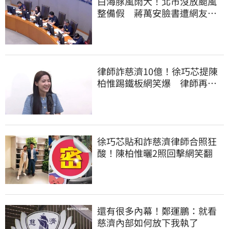
白海豚風雨大！北市沒放颱風
整備假 蔣萬安臉書遭網友灌
爆：標準在哪？
律師詐慈濟10億！徐巧芯提陳
柏惟踢鐵板網笑爆 律師再曬1
照補刀
徐巧芯貼和詐慈濟律師合照狂
酸！陳柏惟曬2照回擊網笑翻
還有很多內幕！鄭運鵬：就看
慈濟內部如何放下我執了