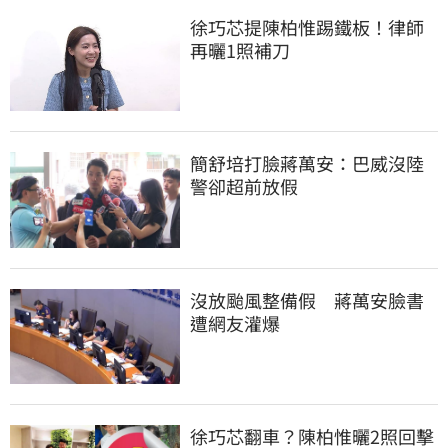
徐巧芯提陳柏惟踢鐵板！律師
再曬1照補刀
簡舒培打臉蔣萬安：巴威沒陸
警卻超前放假
沒放颱風整備假　蔣萬安臉書
遭網友灌爆
徐巧芯翻車？陳柏惟曬2照回擊