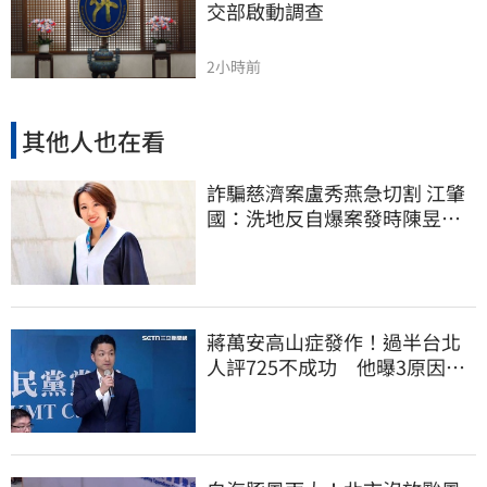
交部啟動調查
2小時前
其他人也在看
詐騙慈濟案盧秀燕急切割 江肇
國：洗地反自爆案發時陳昱瑄
與市府關係
蔣萬安高山症發作！過半台北
人評725不成功 他曝3原因：
有生命危險