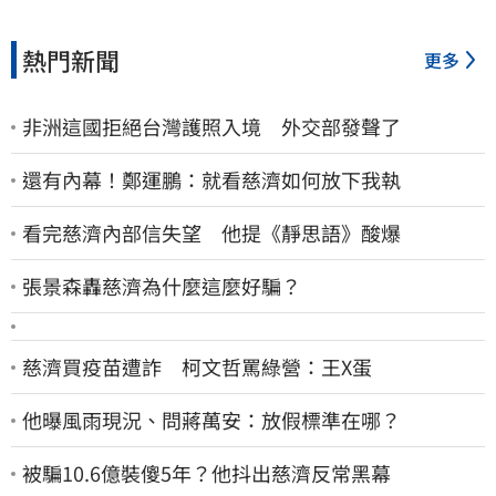
熱門新聞
更多
非洲這國拒絕台灣護照入境 外交部發聲了
還有內幕！鄭運鵬：就看慈濟如何放下我執
看完慈濟內部信失望 他提《靜思語》酸爆
張景森轟慈濟為什麼這麼好騙？
慈濟買疫苗遭詐 柯文哲罵綠營：王X蛋
他曝風雨現況、問蔣萬安：放假標準在哪？
被騙10.6億裝傻5年？他抖出慈濟反常黑幕