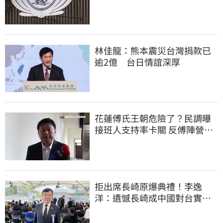
林佳龍：熊本震災台灣捐款已
逾2億 台日情誼深厚
花蓮傅氏王朝危險了？民調曝
接班人支持率卡關 反傅陣營迎
逆襲曙光
拒出席長崎原爆典禮！李逸
洋：遺憾長崎成中國對台實施
法律戰的執行工具