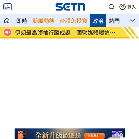
登入
即時
颱風動態
台股怎投資
政治
熱門
影音
成謎 國營媒體曝這件
澤倫斯基：最多5萬名北韓軍人