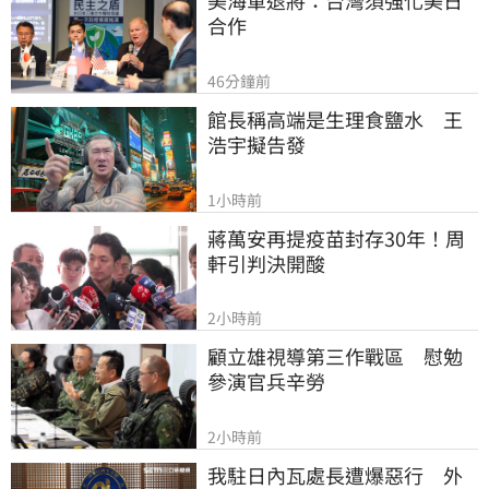
美海軍退將：台灣須強化美日
合作
46分鐘前
館長稱高端是生理食鹽水　王
浩宇擬告發
1小時前
蔣萬安再提疫苗封存30年！周
軒引判決開酸
2小時前
顧立雄視導第三作戰區　慰勉
參演官兵辛勞
2小時前
我駐日內瓦處長遭爆惡行　外