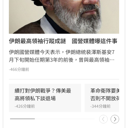
伊朗最高領袖行蹤成謎　國營媒體曝這件事
伊朗國營媒體今天表示，伊朗總統裴澤斯基安7
月下旬開始任期第3年的前後，曾與最高領袖穆
吉塔巴‧哈米尼會面。穆吉塔巴3月接替父親出
-466分鐘前
任最高領袖後，尚未在公開場合現身。
續打對伊朗戰爭？傳美最
革命衛隊要美滿
高將領私下談退場
否則不開放荷莫
-426分鐘前
-344分鐘前