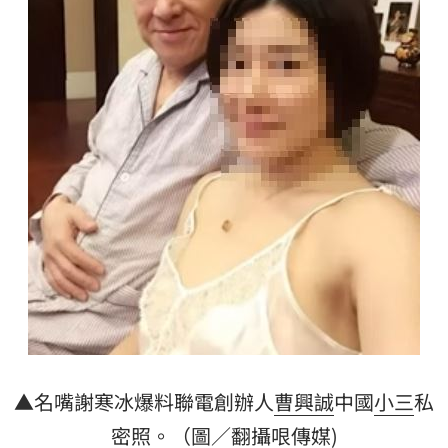
▲名嘴謝寒冰爆料聯電創辦人
曹興誠
中國
小三
私
密照
。（圖／翻攝哏傳媒)