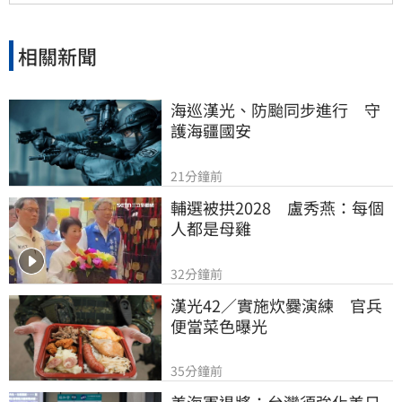
相關新聞
海巡漢光、防颱同步進行　守
護海疆國安
21分鐘前
輔選被拱2028　盧秀燕：每個
人都是母雞
32分鐘前
漢光42／實施炊爨演練　官兵
便當菜色曝光
35分鐘前