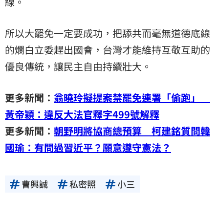
線。
所以大罷免一定要成功，把舔共而毫無道德底線
的爛白立委趕出國會，台灣才能維持互敬互助的
優良傳統，讓民主自由持續壯大。
更多新聞：
翁曉玲擬提案禁罷免連署「偷跑」
黃帝穎：違反大法官釋字499號解釋
更多新聞：
朝野明將協商總預算 柯建銘質問韓
國瑜：有問過習近平？願意遵守憲法？
曹興誠
私密照
小三