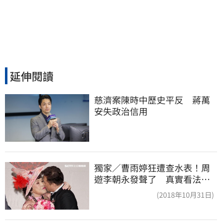
延伸閱讀
慈濟案陳時中歷史平反　蔣萬
安失政治信用
獨家／曹雨婷狂遭查水表！周
遊李朝永發聲了 真實看法曝
光
(2018年10月31日)