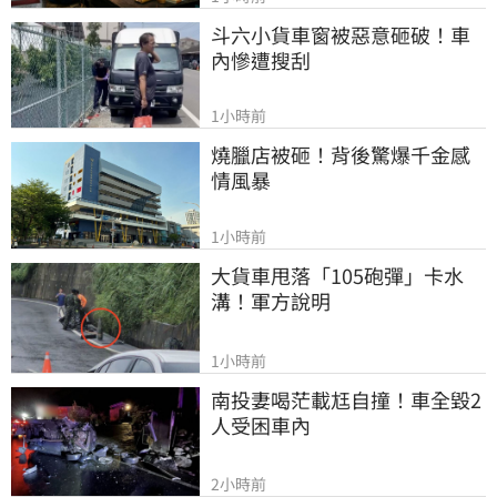
斗六小貨車窗被惡意砸破！車
內慘遭搜刮
1小時前
燒臘店被砸！背後驚爆千金感
情風暴
1小時前
大貨車甩落「105砲彈」卡水
溝！軍方說明
1小時前
南投妻喝茫載尪自撞！車全毀2
人受困車內
2小時前