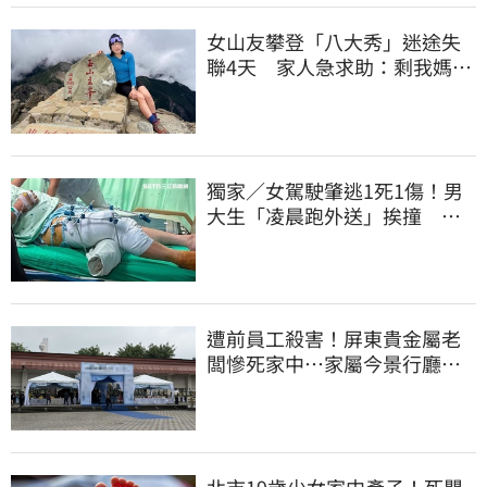
女山友攀登「八大秀」迷途失
聯4天 家人急求助：剩我媽還
沒找到
獨家／女駕駛肇逃1死1傷！男
大生「凌晨跑外送」挨撞 媽
淚：家快瓦解
遭前員工殺害！屏東貴金屬老
闆慘死家中…家屬今景行廳低
調送別最後一程
北市19歲少女家中產子！死嬰