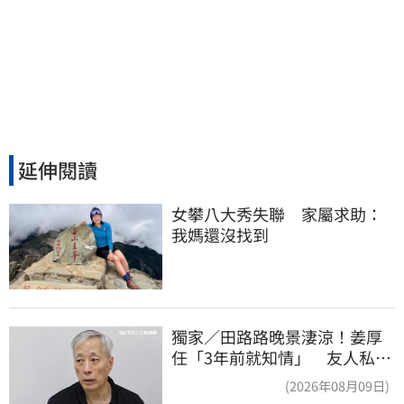
延伸閱讀
女攀八大秀失聯　家屬求助：
我媽還沒找到
獨家／田路路晚景淒涼！姜厚
任「3年前就知情」 友人私下
援助內幕曝光
(2026年08月09日)