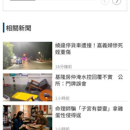
相關新聞
繞違停貨車遭撞！嘉義婦慘死
姪重傷
18分鐘前
基隆房仲淹水控回覆不實　公
所：門牌誤會
1小時前
命理師騙「子宮有嬰靈」拿雞
蛋性侵得逞
1小時前