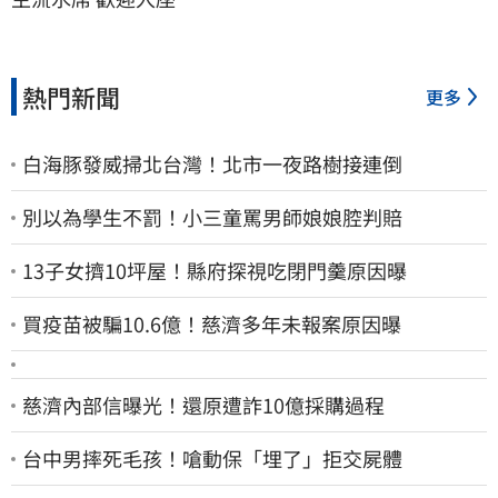
熱門新聞
更多
白海豚發威掃北台灣！北市一夜路樹接連倒
別以為學生不罰！小三童罵男師娘娘腔判賠
13子女擠10坪屋！縣府探視吃閉門羹原因曝
買疫苗被騙10.6億！慈濟多年未報案原因曝
慈濟內部信曝光！還原遭詐10億採購過程
台中男摔死毛孩！嗆動保「埋了」拒交屍體