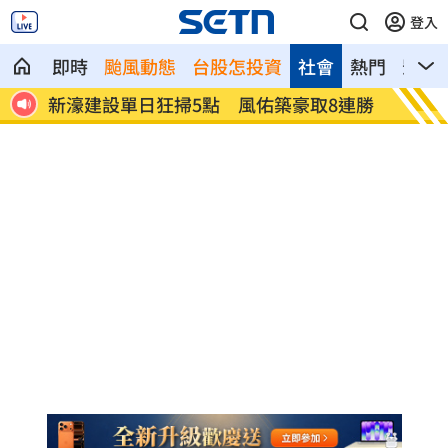
登入
即時
颱風動態
台股怎投資
社會
熱門
影音
新濠建設單日狂掃5點 風佑築豪取8連勝
震後徒
金