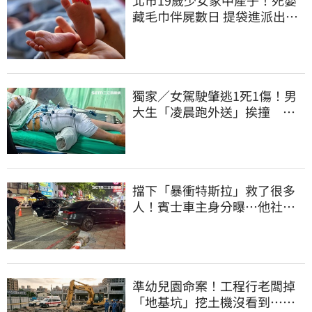
藏毛巾伴屍數日 提袋進派出所
嚇壞警員
獨家／女駕駛肇逃1死1傷！男
大生「凌晨跑外送」挨撞 媽
淚：家快瓦解
擋下「暴衝特斯拉」救了很多
人！賓士車主身分曝…他社群
擁1.4萬追蹤
準幼兒園命案！工程行老闆掉
「地基坑」挖土機沒看到…下