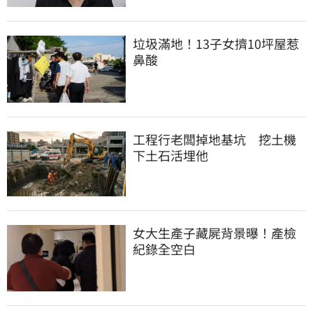
垃圾滿地！13子女擠10坪屋惹
鼻酸
工程行老闆掉地基坑　挖土機
下土石活埋他
女大生產子藏屍背景曝！產檢
紀錄全空白