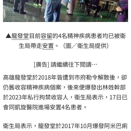
▲
龍發堂
目前
容留
的4名精神疾病患者均已被衛
生局帶走
安置
。（圖／衛生局提供）
[廣告] 請繼續往下閱讀…
高雄龍發堂於2018年皆遭到市府勒令解散後，卻
仍舊收容精神疾病個案，後來便爆發出林姓幹部
於2023年私行拘禁收容人，衛生局表示，17日已
會同凱旋醫院進場安置4名患者。
衛生局表示，龍發堂於2017年10月爆發阿米巴痢