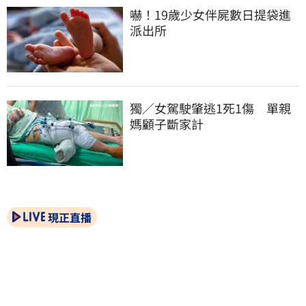
嚇！19歲少女伴屍數日提袋進
派出所
獨／女駕駛肇逃1死1傷　單親
媽顧子斷家計
現正直播