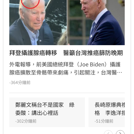
拜登攝護腺癌轉移　醫籲台灣推癌篩防晚期
外電報導，前美國總統拜登（Joe Biden）攝護
腺癌擴散至骨骼帶來劇痛，引起關注，台灣醫界
指出，美國執行攝護腺癌篩，晚期發現僅佔3%
-364分鐘前
至5%，期待台灣跟進以利早期發現及治療。
鄭麗文稱台不是國家　綠
長崎原爆典禮矮
委酸：講出心裡話
格　李逸洋拒出
-302分鐘前
-51分鐘前