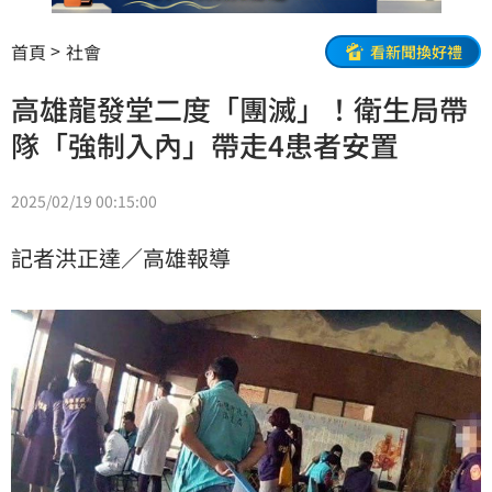
首頁
社會
看新聞換好禮
高雄龍發堂二度「團滅」！衛生局帶
隊「強制入內」帶走4患者安置
2025/02/19 00:15:00
記者洪正達／高雄報導