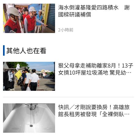
海水倒灌基隆愛四路積水　謝
國樑研議補償
2小時前
其他人也在看
狠父母拿走補助離家8月！13子
女擠10坪屋垃圾滿地 驚見幼童
深夜遊蕩
快訊／才剛說要換房！高雄旅
館長租男被發現「全裸倒臥浴
缸」身亡