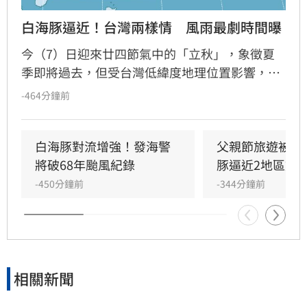
白海豚逼近！台灣兩樣情　風雨最劇時間曝
今（7）日迎來廿四節氣中的「立秋」，象徵夏
季即將過去，但受台灣低緯度地理位置影響，目
前仍感受不到秋意，暑氣依舊旺盛。氣象粉專
-464分鐘前
「天氣即時預報」指出，受颱風外圍環流影響，
週末天氣呈現「西部有雨、東部偏熱」格局，其
中西部雨勢將隨颱風接近而愈趨明顯，預估週日
白海豚對流增強！發海警
父親節旅遊被打
（9日）將是降雨最為劇烈的一天。提醒民眾週
將破68年颱風紀錄
豚逼近2地區炸
末規劃活動時，務必留意天氣變化及防災準備，
-450分鐘前
-344分鐘前
隨時關注最新氣象資訊以策安全。
相關新聞