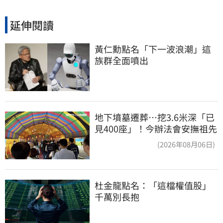
延伸閱讀
黃仁勳點名「下一波浪潮」這
族群全面噴出
地下墳墓遷葬…挖3.6米深「已
見400座」！今辦法會安撫祖先
(2026年08月06日)
杜金龍點名：「這檔權值股」
千萬別長抱