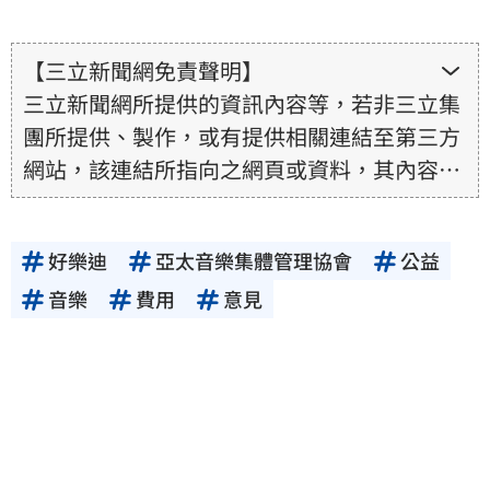
【三立新聞網免責聲明】
三立新聞網所提供的資訊內容等，若非三立集
團所提供、製作，或有提供相關連結至第三方
網站，該連結所指向之網頁或資料，其內容均
為所連結網站提供，相關權利均為該網站、內
容提供者或合法權利人所有，三立集團不擔保
好樂迪
亞太音樂集體管理協會
公益
其真實性、正確性、即時性、完整性或合法
性。三立新聞網所提供的資訊內容，若其著作
音樂
費用
意見
權不屬於三立集團所有，使用者未取得內容提
供者（著作權人）許可之前，亦不得擅自轉
貼、重製、變更、散布，否則概由使用者自負
全責。