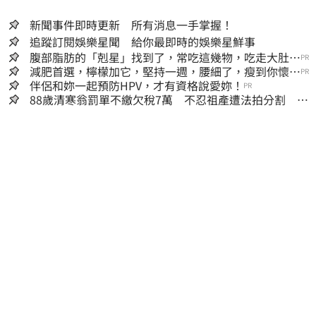
新聞事件即時更新 所有消息一手掌握！
追蹤訂閱娛樂星聞 給你最即時的娛樂星鮮事
腹部脂肪的「剋星」找到了，常吃這幾物，吃走大肚
PR
囊，瘦出小蠻腰
減肥首選，檸檬加它，堅持一週，腰細了，瘦到你懷疑
PR
人生
伴侶和妳一起預防HPV，才有資格說愛妳！
PR
88歲清寒翁罰單不繳欠稅7萬 不忍祖產遭法拍分割 家
族按月代繳償債