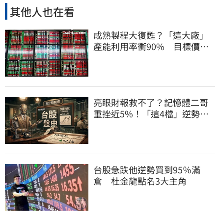
其他人也在看
成熟製程大復甦？「這大廠」
產能利用率衝90% 目標價上
看220元
亮眼財報救不了？記憶體二哥
重挫近5%！「這4檔」逆勢上
漲扛起大旗
台股急跌他逆勢買到95％滿
倉 杜金龍點名3大主角