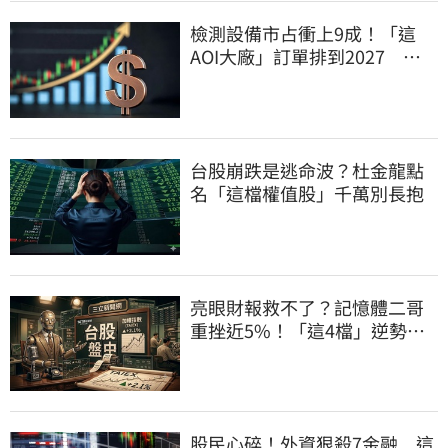
檢測設備市占衝上9成！「這
AOI大廠」訂單排到2027 目
標價上看780元
台股崩跌是逃命波？杜金龍點
名「這檔權值股」千萬別長抱
亮眼財報救不了？記憶體二哥
重挫近5%！「這4檔」逆勢上
漲扛起大旗
股民心碎！外資狠殺7金融 這