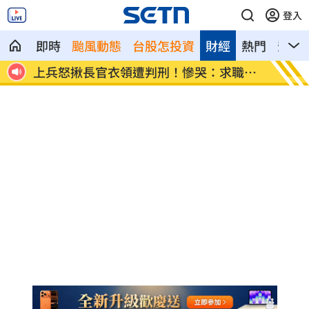
登入
即時
颱風動態
台股怎投資
財經
熱門
影音
職碰
新／遭爆離婚台玻千金 小刀首發聲證實
白海豚
曝