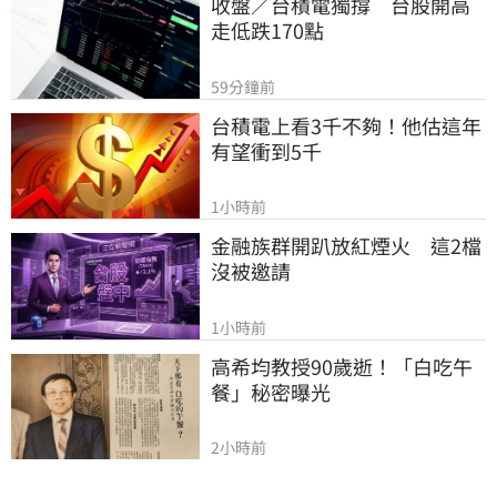
收盤／台積電獨撐　台股開高
走低跌170點
59分鐘前
台積電上看3千不夠！他估這年
有望衝到5千
1小時前
金融族群開趴放紅煙火　這2檔
沒被邀請
1小時前
高希均教授90歲逝！「白吃午
餐」秘密曝光
2小時前