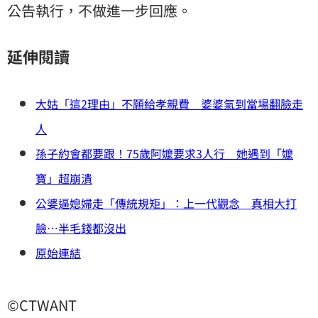
公告執行，不做進一步回應。
延伸閱讀
大姑「這2理由」不願給孝親費 婆婆氣到當場翻臉走
人
孫子約會都要跟！75歲阿嬤要求3人行 她遇到「嬤
寶」超崩潰
公婆逼媳婦走「傳統規矩」：上一代觀念 真相大打
臉…半毛錢都沒出
原始連結
©CTWANT