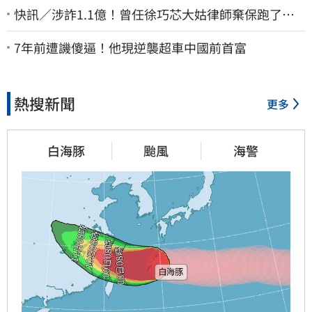
快訊／涉詐1.1億！曾任徐巧芯大姑律師棄保跑了…
媽也離境 桃檢發通緝
7年前遭譏傻逼！他現逆襲超車中國前首富
熱搜新聞
更多
白海豚
颱風
海警