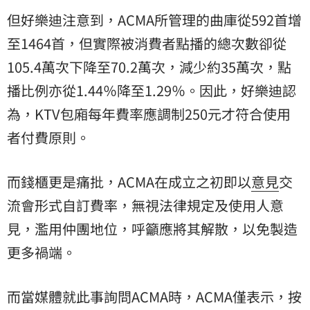
但好樂迪注意到，ACMA所管理的曲庫從592首增
至1464首，但實際被消費者點播的總次數卻從
105.4萬次下降至70.2萬次，減少約35萬次，點
播比例亦從1.44％降至1.29％。因此，好樂迪認
為，KTV包廂每年費率應調制250元才符合使用
者付費原則。
而錢櫃更是痛批，ACMA在成立之初即以
意見
交
流會形式自訂費率，無視法律規定及使用人意
見，濫用仲團地位，呼籲應將其解散，以免製造
更多禍端。
而當媒體就此事詢問ACMA時，ACMA僅表示，按