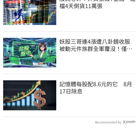
檔4天倒貨11萬張
妖股三哥連4漲遭八卦鏡收服
被動元件族群全軍覆沒！僅剩
「這2檔」硬撐
記憶體每股配8.6元的它 8月
17日除息
Recommended by