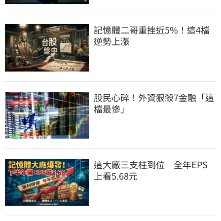
記憶體二哥重挫近5%！這4檔
逆勢上漲
股民心碎！外資狠殺7金融「這
檔最慘」
這大廠三支柱到位　全年EPS
上看5.68元