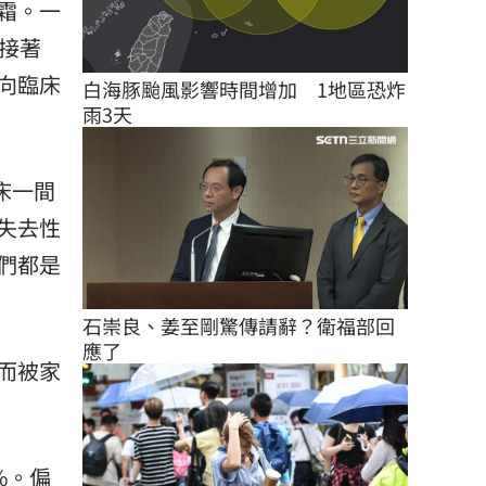
霜。一
接著
向臨床
白海豚颱風影響時間增加　1地區恐炸
雨3天
床一間
失去性
們都是
石崇良、姜至剛驚傳請辭？衛福部回
應了
而被家
%。偏