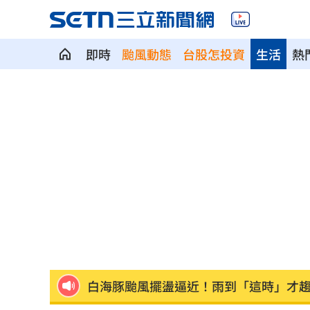
即時
颱風動態
台股怎投資
生活
熱
長尾獼猴失控狂襲居民！官方追查異常
伊波拉失控！專家憂病毒恐已突變
00:23
飲料空盒找嘸地方丟 騎車咬著遭攔查
63歲章小蕙吐露心聲：後悔當年嫁給鍾
白海豚颱風擺盪逼近！雨到「這時」才
最遺憾童年記憶空白 禹菡：當年真不