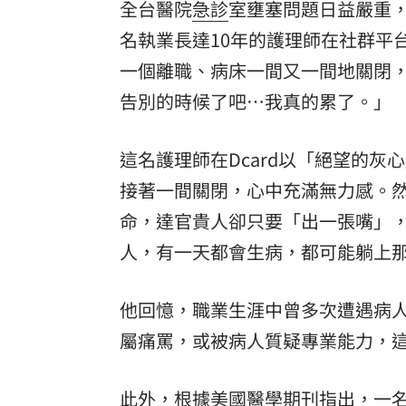
全台醫院
急診
室壅塞問題日益嚴重
名執業長達10年的護理師在社群平
一個離職、病床一間又一間地關閉
告別的時候了吧…我真的累了。」
這名護理師在Dcard以「絕望的
接著一間關閉，心中充滿無力感。
命，達官貴人卻只要「出一張嘴」
人，有一天都會生病，都可能躺上
他回憶，職業生涯中曾多次遭遇病
屬痛罵，或被病人質疑專業能力，
此外，根據美國醫學期刊指出，一名