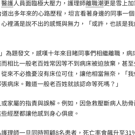
，
醫護
人員面臨極大壓力，護理師
離職潮
更是雪上加
台道出多年來的心路歷程，坦言看著身邊的同事一個
，心裡滿是說不出的感慨與無力，「或許，也該是我
灰心」為題發文，感嘆十年來目睹同事們相繼離職，病
然而相比一般老百姓常因等不到病床被迫放棄，甚至
，從來不必擔憂沒有床位可住，讓他相當無奈，「我
那張病床。難道一般老百姓就該認命等死嗎？」
人或家屬的指責與誤解。例如，因急救壓斷病人肋骨
這些經歷都讓他感到身心俱疲。
護理師一旦同時照顧8名患者，死亡率會飆升至31