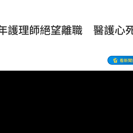
打點
23:59
0年護理師絕望離職 醫護心
23:53
:48
哭了
23:36
看新聞
23:34
開嗆
23:33
:33
23:26
程曝
23:26