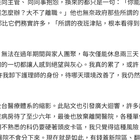
向主管、 向同事抱怨，換來的都只是一句：「你
然怎麼辦？大不了離職。」他也無奈政府那些所謂的
計畫都比它們務實許多，「所謂的夜班津貼，根本看得
、無法在過年期間與家人團聚，每次僅能休息兩三天
切的一切都讓人感到絕望與灰心。我真的累了，或許
許我卸下護理師的身份，待哪天環境改善了，我仍
全台醫療體系的縮影。此貼文也引發廣大迴響，許多
症病房待了至少六年，最後也放棄離開醫院，各種單
明不熟悉的科仍要硬著頭皮卡區，我只覺得這種風險
醫院不會分下來。現在就是如此，有錢蓋新院區、