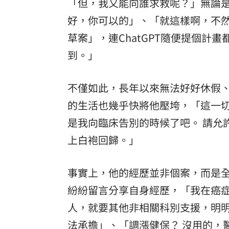
「但，我又能向誰求救呢？」無論是
好，你可以的」、「就這樣啊，不
草案」，連ChatGPT隨便提個
到。」
不僅如此，長年以來無法好好休假
的生活也幾乎快將他壓垮，「這一
是我向臨床告別的時候了吧。 請允
上白袍回歸。」
事實上，他的經歷並非個案，而是
紛紛留言分享自身經歷，「我在癌
人，就要其他非相關科別支援，明
法承擔」、「調漲健保？ 沒用的，