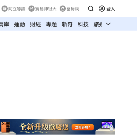
阿立導讀
寶島神很大
富房網
登入
兩岸
運動
財經
專題
新奇
科技
旅遊
汽車
寵物