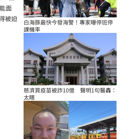
能面
得被迫
白海豚最快今發海警！專家曝停班停
課機率
慈濟買疫苗被詐10億　聲明1句醫轟：
太瞎