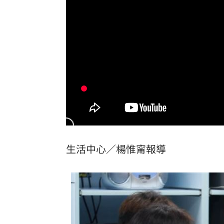
跨縣市「送肉粽」碰音樂節！遊客正面
橘貓「阿咪」離家百天 主人祭20萬元
挺蘇巧慧！回顧蔡英文新北寫下1驚人紀
勝騎士7局失2分好投 兄弟本季澄清湖
台灣彩券開獎直播中
20:31
LIVE三立+24小時直播
15:27
生活中心／楊惟甯報導
三立iNEWS新聞台線上直播
18:00
商場戰國來臨 台中「頂奢大道」逐漸
台彩父親節推新刮刮樂千萬頭獎超「爸
「拍片人的多重宇宙」職涯論壇9/12登