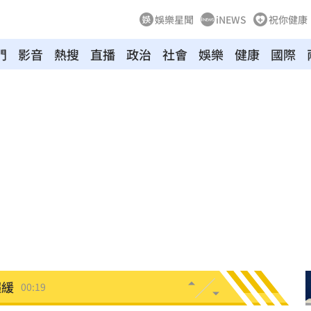
娛樂星聞
iNEWS
祝你健康
門
影音
熱搜
直播
政治
社會
娛樂
健康
國際
原因
00:26
槓警
00:23
鎮濤
00:22
趨緩
00:19
懂事
00:12