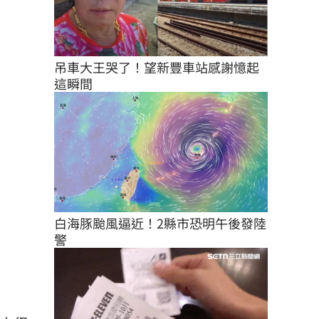
吊車大王哭了！望新豐車站感謝憶起
這瞬間
白海豚颱風逼近！2縣市恐明午後發陸
警