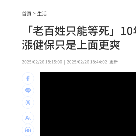
每股配12.8元的它 Ｑ2營收曝光
00:00
首頁
生活
連續2場安打！ 林安可掃二壘打貢獻1
「老百姓只能等死」1
歐洲避暑天堂失守！地中海熱到像溫泉
漲健保只是上面更爽
3歲米格魯偷吃軟糖 被催吐後好有戲
23
獨／北勢棒球隊穿破鞋拚冠軍 台僑看
2025/02/26 18:15:00
2025/02/26 18:44:02
更新
南港Lalaport鷹架坍塌！3櫃位暫停營業
北市教育局再喊虐童案遭渲染！林月琴
疊單計薪遭控違法 UberEats都說了
23
兆基前董座聲押禁見 林佑任200萬交保
白海豚「一路搖擺」！週末各地風雨時