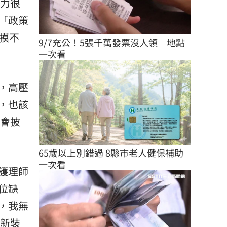
能力很
「政策
到摸不
9/7充公！5張千萬發票沒人領　地點
一次看
，高壓
，也該
然會披
65歲以上別錯過 8縣市老人健保補助
一次看
護理師
位缺
，我無
翻新裝