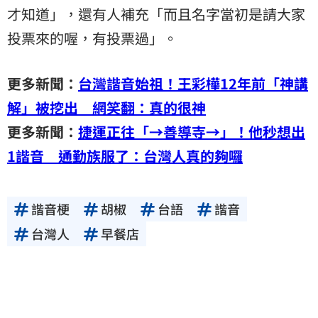
才知道」，還有人補充「而且名字當初是請大家
投票來的喔，有投票過」。
更多新聞：
台灣諧音始祖！王彩樺12年前「神講
解」被挖出 網笑翻：真的很神
更多新聞：
捷運正往「→善導寺→」！他秒想出
1諧音 通勤族服了：台灣人真的夠囉
諧音梗
胡椒
台語
諧音
台灣人
早餐店