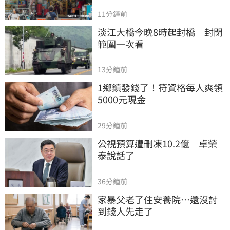
11分鐘前
淡江大橋今晚8時起封橋　封閉
範圍一次看
13分鐘前
1鄉鎮發錢了！符資格每人爽領
5000元現金
29分鐘前
公視預算遭刪凍10.2億　卓榮
泰說話了
36分鐘前
家暴父老了住安養院…還沒討
到錢人先走了