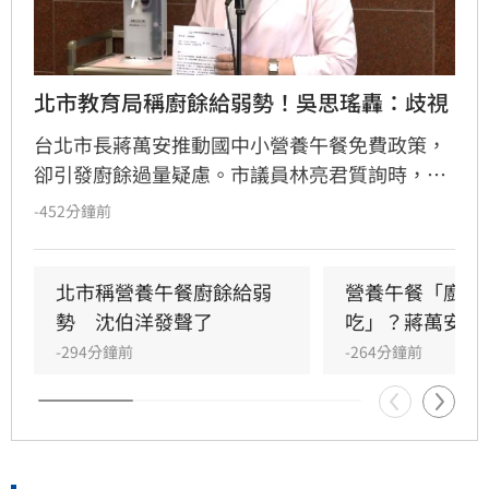
北市教育局稱廚餘給弱勢！吳思瑤轟：歧視
台北市長蔣萬安推動國中小營養午餐免費政策，
卻引發廚餘過量疑慮。市議員林亮君質詢時，教
育局長湯志民拋出將剩餘廚餘與剩食送交「食物
-452分鐘前
銀行」或弱勢團體交流，引發輿論譁然。民進黨
立委吳思瑤痛批，國民黨就是歧視弱勢的政黨，
蔣市府就是欺凌弱勢的政府，「蔣萬安還有臉講
北市稱營養午餐廚餘給弱
營養午餐「廚餘
食安？」
勢　沈伯洋發聲了
吃」？蔣萬安回
-294分鐘前
-264分鐘前