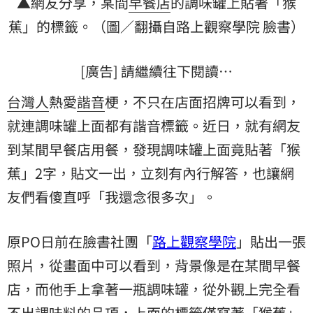
▲網友分享，某間
早餐店
的調味罐上貼著「猴
蕉」的標籤。（圖／翻攝自路上觀察學院 臉書）
[廣告] 請繼續往下閱讀…
台灣人
熱愛
諧音
梗，不只在店面招牌可以看到，
就連調味罐上面都有諧音標籤。近日，就有網友
到某間早餐店用餐，發現調味罐上面竟貼著「猴
蕉」2字，貼文一出，立刻有內行解答，也讓網
友們看傻直呼「我還念很多次」。
原PO日前在臉書社團「
路上觀察學院
」貼出一張
照片，從畫面中可以看到，背景像是在某間早餐
店，而他手上拿著一瓶調味罐，從外觀上完全看
不出調味料的品項，上面的標籤僅寫著「猴蕉」