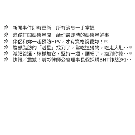
新聞事件即時更新 所有消息一手掌握！
追蹤訂閱娛樂星聞 給你最即時的娛樂星鮮事
伴侶和妳一起預防HPV，才有資格說愛妳！
PR
腹部脂肪的「剋星」找到了，常吃這幾物，吃走大肚
PR
囊，瘦出小蠻腰
減肥首選，檸檬加它，堅持一週，腰細了，瘦到你懷疑
PR
人生
快訊／震撼！前彰律師公會理事長假採購BNT詐慈濟10
億、洗錢囤232kg黃金