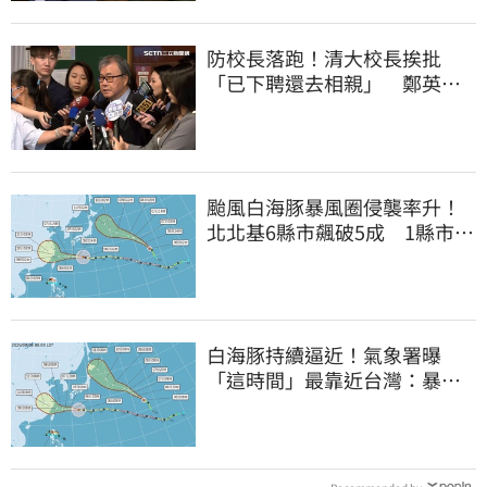
防校長落跑！清大校長挨批
「已下聘還去相親」 鄭英
耀：將祭「這規定」
颱風白海豚暴風圈侵襲率升！
北北基6縣市飆破5成 1縣市
「最高達67%」
白海豚持續逼近！氣象署曝
「這時間」最靠近台灣：暴風
圈來襲了