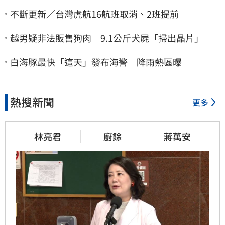
不斷更新／台灣虎航16航班取消、2班提前
越男疑非法販售狗肉 9.1公斤犬屍「掃出晶片」
白海豚最快「這天」發布海警 降雨熱區曝
熱搜新聞
更多
林亮君
廚餘
蔣萬安