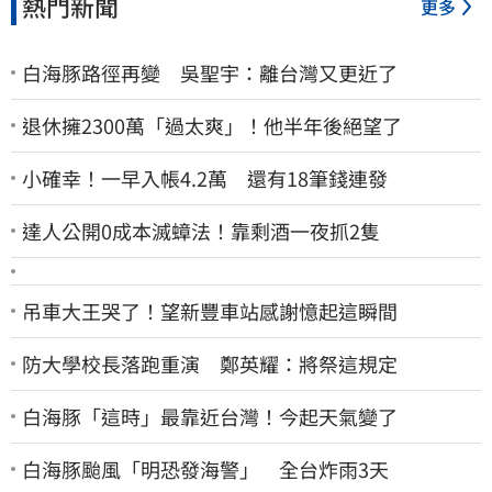
熱門新聞
更多
白海豚路徑再變 吳聖宇：離台灣又更近了
退休擁2300萬「過太爽」！他半年後絕望了
小確幸！一早入帳4.2萬 還有18筆錢連發
達人公開0成本滅蟑法！靠剩酒一夜抓2隻
吊車大王哭了！望新豐車站感謝憶起這瞬間
防大學校長落跑重演 鄭英耀：將祭這規定
白海豚「這時」最靠近台灣！今起天氣變了
白海豚颱風「明恐發海警」 全台炸雨3天