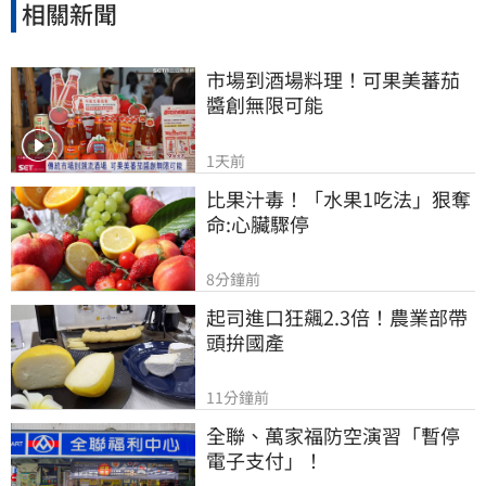
相關新聞
市場到酒場料理！可果美蕃茄
醬創無限可能
1天前
比果汁毒！「水果1吃法」狠奪
命:心臟驟停
8分鐘前
起司進口狂飆2.3倍！農業部帶
頭拚國產
11分鐘前
全聯、萬家福防空演習「暫停
電子支付」！