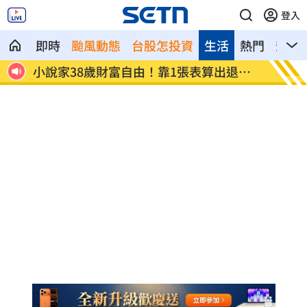
登入
即時
颱風動態
台股怎投資
生活
熱門
影音
為多紅
小說家38歲財富自由！靠1張表算出退休
全聯、
金
付」！