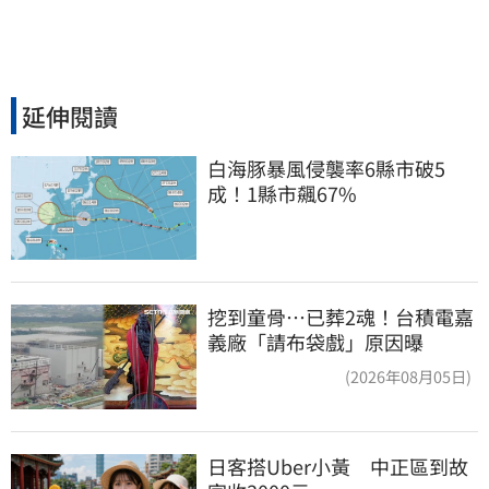
延伸閱讀
白海豚暴風侵襲率6縣市破5
成！1縣市飆67%
挖到童骨…已葬2魂！台積電嘉
義廠「請布袋戲」原因曝
(2026年08月05日)
日客搭Uber小黃　中正區到故