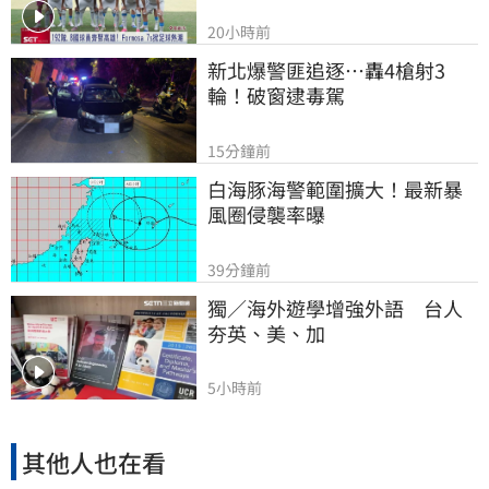
20小時前
新北爆警匪追逐…轟4槍射3
輪！破窗逮毒駕
15分鐘前
白海豚海警範圍擴大！最新暴
風圈侵襲率曝
39分鐘前
獨／海外遊學增強外語　台人
夯英、美、加
5小時前
其他人也在看