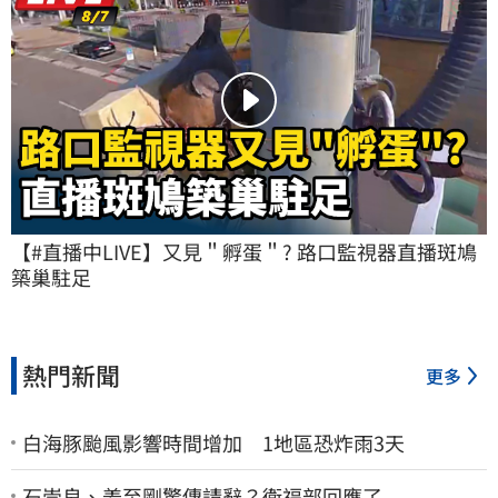
【#直播中LIVE】又見＂孵蛋＂? 路口監視器直播斑鳩
築巢駐足
熱門新聞
更多
白海豚颱風影響時間增加 1地區恐炸雨3天
石崇良、姜至剛驚傳請辭？衛福部回應了