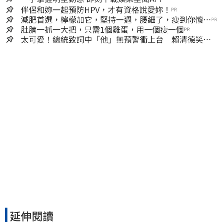
伴侶和妳一起預防HPV，才有資格說愛妳！
PR
減肥首選，檸檬加它，堅持一週，腰細了，瘦到你懷疑
PR
人生
肚腩一抓一大把，只需1個雞蛋，用一個瘦一個
PR
太可愛！總統致詞中「他」無預警衝上台 賴清德笑
喊：卸任再交棒給你
延伸閱讀