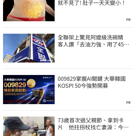
就不見了! 肚子一天天變小！
PR
全聯架上驚見阿嬤級洗碗精
客人讚「去油力強、用了45
年」
009829掌握AI關鍵 大華韓國
KOSPI 50今強勢開募
PR
73歲首次過父親節、拿到卡
片 他拄拐杖找亡妻淚：今天
好多人來幫我慶祝