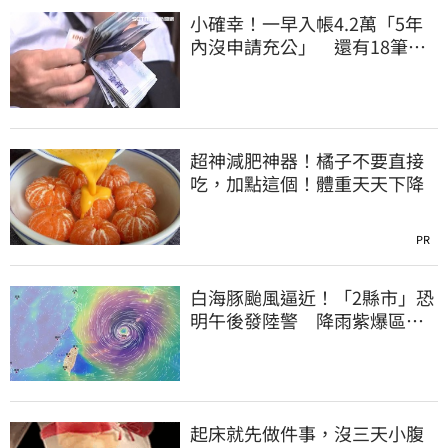
小確幸！一早入帳4.2萬「5年
內沒申請充公」 還有18筆錢
連發到8月底
超神減肥神器！橘子不要直接
吃，加點這個！體重天天下降
PR
白海豚颱風逼近！「2縣市」恐
明午後發陸警 降雨紫爆區域
曝光
起床就先做件事，沒三天小腹