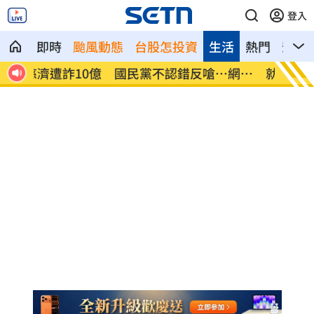
登入
即時
颱風動態
台股怎投資
生活
熱門
影音
網炸
就業意外爆冷！那指漲342點 標普500新
美通過
高
關稅