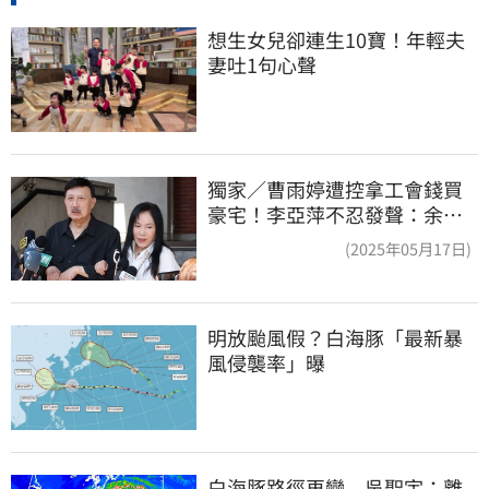
想生女兒卻連生10寶！年輕夫
妻吐1句心聲
獨家／曹雨婷遭控拿工會錢買
豪宅！李亞萍不忍發聲：余天
管工會都貼錢
(2025年05月17日)
明放颱風假？白海豚「最新暴
風侵襲率」曝
白海豚路徑再變　吳聖宇：離