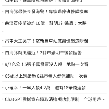
白海豚最快今發海警！專家曝停班停課機率
慈濟買疫苗被詐10億 聲明1句醫轟：太瞎
吊車大王哭了！望新豐車站感謝憶起這瞬間
白海豚颱風逼近！2縣市恐明午後發陸警
9/7充公！5張千萬發票沒人領 地點一次看
65歲以上別錯過 8縣市老人健保補助一次看
小確幸！一早入帳4.2萬 還有18筆錢連發
ChatGPT震撼宣布將取消這項功能限制 全球用戶即
刻起「免費」用到飽