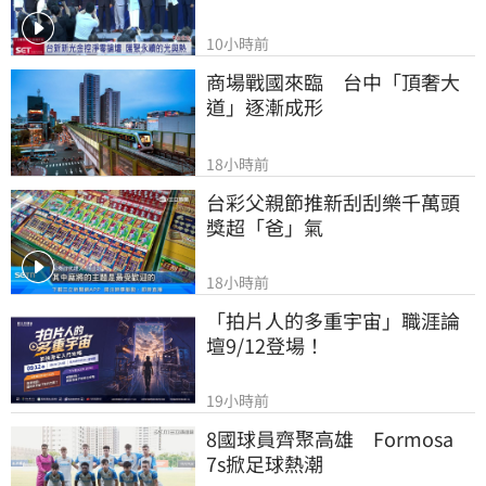
10小時前
商場戰國來臨　台中「頂奢大
道」逐漸成形
18小時前
台彩父親節推新刮刮樂千萬頭
獎超「爸」氣
18小時前
「拍片人的多重宇宙」職涯論
壇9/12登場！
19小時前
8國球員齊聚高雄　Formosa 
7s掀足球熱潮