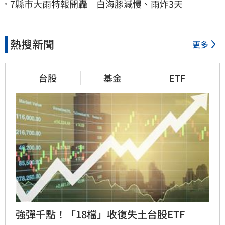
7縣市大雨特報開轟 白海豚減慢、雨炸3天
熱搜新聞
更多
台股
基金
ETF
強彈千點！「18檔」收復失土台股ETF