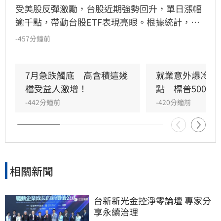
受美股反彈激勵，台股近期強勢回升，單日漲幅
逾千點，帶動台股ETF表現亮眼。根據統計，共
有18檔ETF率先收復7月股災失土並創下波段新
-457分鐘前
高，其中高股息與主動式ETF表現最為強勁。主
動凱基台灣（00407A）單週績效飆升達
19.13%，居市場之冠，主動野村臺灣優選與中信
7月急跌觸底　高含積這幾
就業意外爆冷！那
小資高價30漲幅亦突破18%。法人分析，儘管大
檔受益人激增！
點　標普500新
盤震盪，但透過靈活的選股策略與資金輪動，相
-442分鐘前
-420分鐘前
關標的展現出強大的抗跌追漲能力。展望後市，
分析師認為AI長線結構未變，台廠供應鏈動能依
然穩健，建議投資人採取分散佈局策略，適度控
管半導體產業集中度，並透過不配息ETF鎖定長
期成長，以穩健心態應對市場波動，追求時間帶
相關新聞
來的複利效益。
台新新光金控淨零論壇 專家分
享永續治理