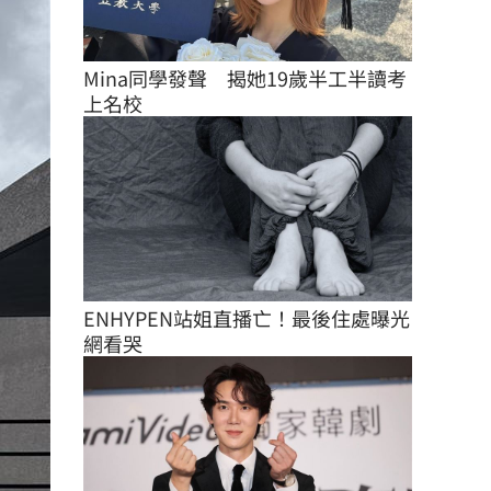
Mina同學發聲　揭她19歲半工半讀考
上名校
ENHYPEN站姐直播亡！最後住處曝光
網看哭