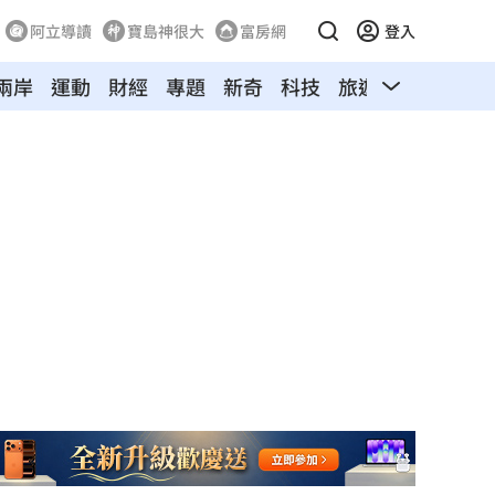
阿立導讀
寶島神很大
富房網
登入
兩岸
運動
財經
專題
新奇
科技
旅遊
汽車
寵物