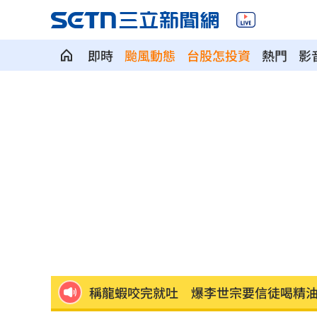
即時
颱風動態
台股怎投資
熱門
影
Q2獲利年增221% 愛普*EPS衝4.18元
宏福苑大火調查出爐！菸頭引燃施工雜
定投10年翻逾5倍 這檔吸引存股族卡位
新／四指齊揚！台指期飆破500點
00:48
慈濟遭詐10.6億元！全款拿回解方曝
00:
稱龍蝦咬完就吐 爆李世宗要信徒喝精