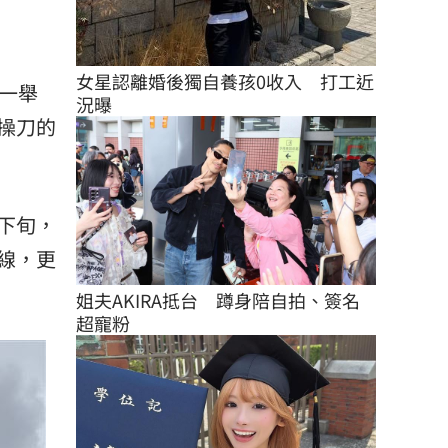
女星認離婚後獨自養孩0收入　打工近
，一舉
況曝
操刀的
下旬，
線，更
姐夫AKIRA抵台　蹲身陪自拍、簽名
超寵粉