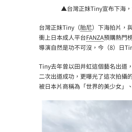
▲台灣正妹Tiny宣布下海，
台灣正妹Tiny（
胎尼
）下海拍片，
衝上日本成人平台
FANZA
預購熱門榜
導演
自然是功不可沒，今（8）日Ti
Tiny去年曾以田井虹這個藝名出
二次出道成功，更曝光了這次拍攝
被日本片商稱為「世界的美少女」、