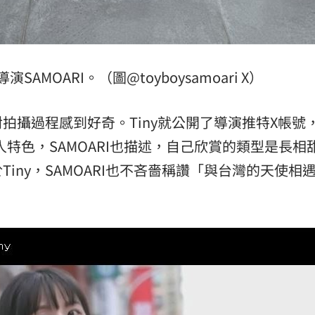
AMOARI。（圖@toyboysamoari X）
拍攝過程感到好奇。Tiny就公開了導演推特X帳號
個人特色，SAMOARI也描述，自己欣賞的類型是長相
iny，SAMOARI也不吝嗇稱讚「與台灣的天使相