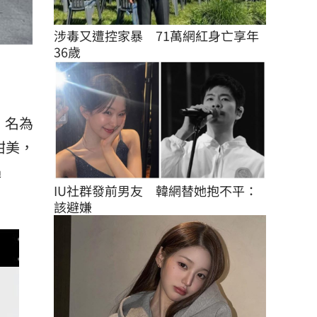
涉毒又遭控家暴　71萬網紅身亡享年
36歲
，名為
甜美，
遇
IU社群發前男友　韓網替她抱不平：
該避嫌