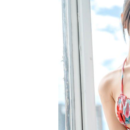
連續2場安打！ 林安可掃二壘打貢獻1
歐洲避暑天堂失守！地中海熱到像溫泉
3歲米格魯偷吃軟糖 被催吐後好有戲
23
獨／北勢棒球隊穿破鞋拚冠軍 台僑看
台灣彩券開獎直播中
20:31
LIVE三立+24小時直播
15:27
三立iNEWS新聞台線上直播
18:00
商場戰國來臨 台中「頂奢大道」逐漸
台彩父親節推新刮刮樂千萬頭獎超「爸
「拍片人的多重宇宙」職涯論壇9/12登