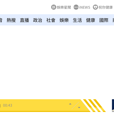
娛樂星聞
iNEWS
祝你健康
音
熱搜
直播
政治
社會
娛樂
生活
健康
國際
！
01:20
物
01:17
！
01:03
47
油
00:43