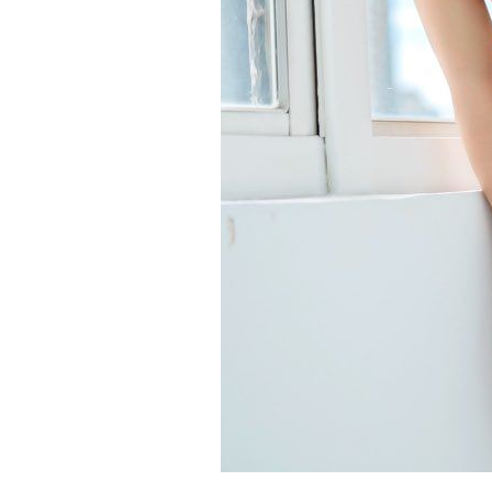
8國球員齊聚高雄 Formosa 7s掀足球
理想混蛋號召粉絲跨海追星吃美食！
18: