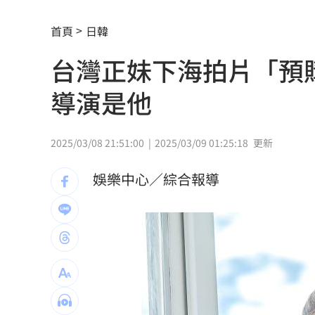
樂天女孩淚揭往事 愛意表達障礙遭重
首頁
日韓
一張百萬太貴！他公開高價股買法：賺3
台灣正妹下海拍片「預購
獨／海外遊學增強外語 台人夯英、美
導演是他
長尾獼猴失控狂襲居民！官方追查異常
伊波拉失控！專家憂病毒恐已突變
00:23
2025/03/08 21:51:00
2025/03/09 01:25:18
更新
飲料空盒找嘸地方丟 騎車咬著遭攔查
娛樂中心／綜合報導
63歲章小蕙吐露心聲：後悔當年嫁給鍾
白海豚颱風擺盪逼近！雨到「這時」才
最遺憾童年記憶空白 禹菡：當年真不
每股配12.8元的它 Ｑ2營收曝光
00:00