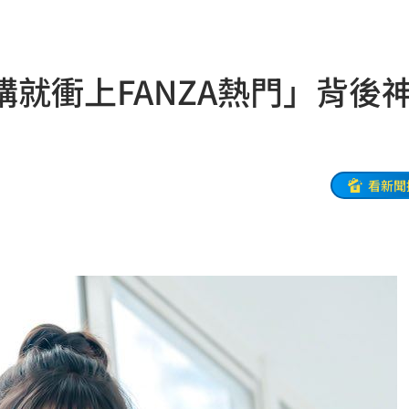
擊
00:41
0萬
00:36
就衝上FANZA熱門」背後
、加
00:31
原因
00:26
看新聞
槓警
00:23
鎮濤
00:22
趨緩
00:19
懂事
00:12