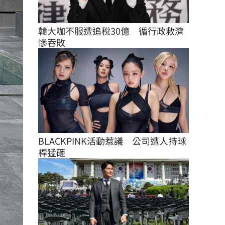
韓大咖不服遭追稅30億　循行政救濟
慘吞敗
BLACKPINK活動惹議　公司遭人持球
桿猛砸