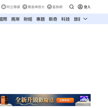
阿立導讀
寶島神很大
富房網
登入
國際
兩岸
財經
專題
新奇
科技
旅遊
汽車
寵物