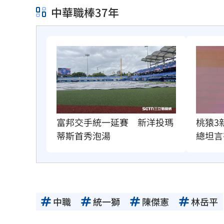
中華職棒37年
桃猿3
富邦交手統一延賽　新洋投瑪
總坦言
蒂斯首秀泡湯
中職
統一獅
陳傑憲
林岳平