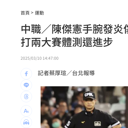
U20田徑世錦賽簡子傑3000公尺破全國
首頁
運動
被目擊現身三總直腸科 67歲徐乃麟證
中職／陳傑憲手腕發炎
南澳住宅火警2童自行逃生 消防救受困
打兩大賽體測還進步
高雄漁船誤捕革龜 海巡吊車救援上岸
陳佩琪：柯文哲抱怨電子手環「充電不
2025/03/10 14:47:00
富邦交手統一延賽 新洋投瑪蒂斯首秀
記者蔡厚瑄／台北報導
白海豚強風吹倒飯店圍籬！路人受傷送
高雄親子遊樂園區開幕 首日吸引大批
事後甜約滑雪！正妹見他放閃正宮怒告
突破中國打壓！台獲邀太平洋島國論壇