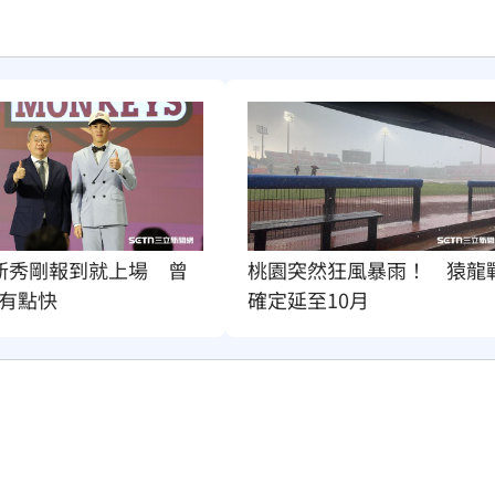
新秀剛報到就上場　曾
桃園突然狂風暴雨！　猿龍
有點快
確定延至10月