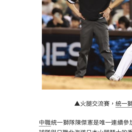
地震衝擊九州觀光 熊本旅宿業4天損1.
新／有望放颱風假?8縣市明達停班停課
別以為學生不罰！小三童罵男師娘娘腔
桃猿3新秀剛報到就上場 曾總坦言有點
台灣彩券開獎直播中
20:31
LIVE三立+24小時直播
15:27
三立iNEWS新聞台線上直播
18:00
商場戰國來臨 台中「頂奢大道」逐漸
▲火腿交流賽，
統一
台彩父親節推新刮刮樂千萬頭獎超「爸
中職
統一獅隊陳傑憲是唯一連續參
「拍片人的多重宇宙」職涯論壇9/12登