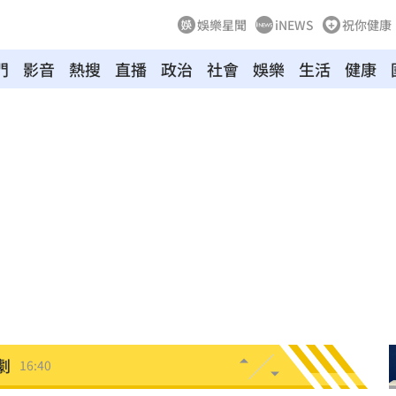
娛樂星聞
iNEWS
祝你健康
門
影音
熱搜
直播
政治
社會
娛樂
生活
健康
A選秀
16:53
疼
16:47
道歉
16:46
面曝
16:44
角
16:42
劇
16:40