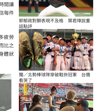
時間讓
信每件
郭郁政對獅表現不及格　葉君璋說重
話點評
多疲勞
而比之
身體狀
獨／北勢棒球隊穿破鞋拚冠軍　台僑
看哭了