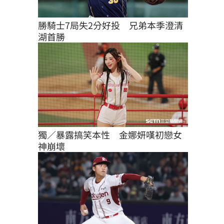
勝騎士7局失2分好投　兄弟本季澄清
湖首勝
獨／暴露搞笑本性　金娜妍嘆初戀女
神崩壞