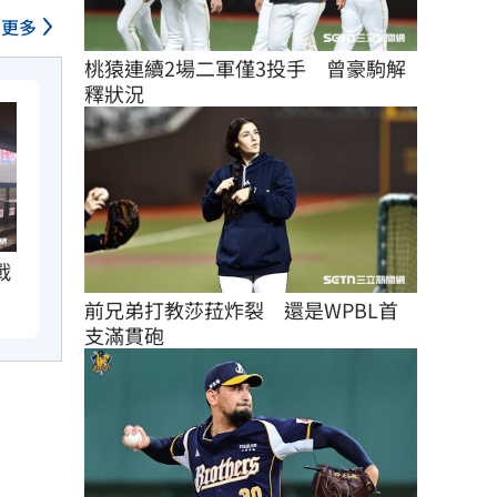
更多
桃猿連續2場二軍僅3投手　曾豪駒解
釋狀況
戰
前兄弟打教莎菈炸裂　還是WPBL首
支滿貫砲