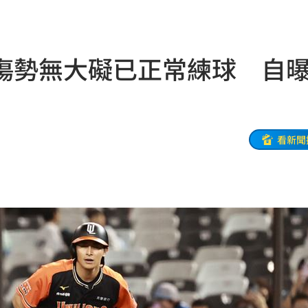
紀錄
16:40
實了
16:36
傷勢無大礙已正常練球 自
狗
16:35
安置
16:33
便」
16:33
看新聞
泡湯
16:32
醫
16:31
人潮
16:27
16:27
峰會
16:25