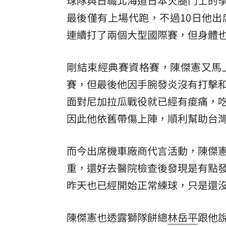
球隊與日職北海道日本火腿鬥士的
最後僅有上場代跑，不過10日他
8國球員齊聚高雄 Formosa 7s掀足球
連續打了兩個大型國際賽，但身體
理想混蛋號召粉絲跨海追星吃美食！
18:
剛結束經典賽資格賽，陳傑憲又馬
賽，但最後他因手腕發炎沒有打擊
面對尼加拉瓜戰役就已經有痠痛，
因此他依舊帶傷上陣，順利幫助台
而今出席機車廠商代言活動，陳傑
重，還好去醫院檢查後發現是有點
昨天也已經開始正常練球，只是還
陳傑憲也透露獅隊餅總
林岳平
跟他