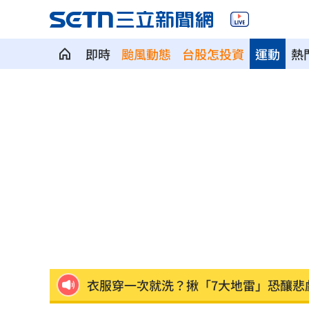
即時
颱風動態
台股怎投資
運動
熱
跨性別參賽 NBA前球星宣布參加WNB
前女團成員椎間盤突出 頻繁發抖粉心
阿公推孫被撞死！女兒悲嘆：等嘸一句
貨車巨輪「離家出走」噴火光！驚險畫
酒後聊工作爆口角 2高中同學當街玩摔
衣服穿一次就洗？揪「7大地雷」恐釀悲