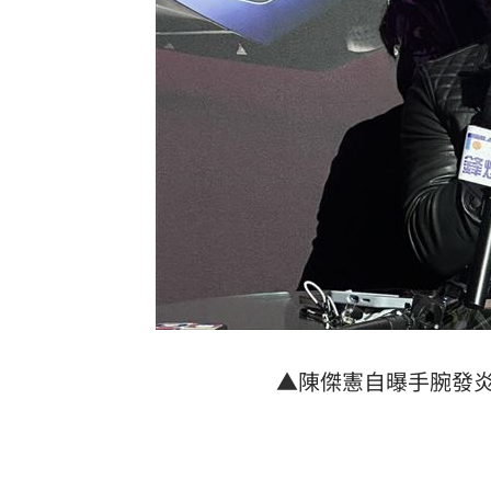
▲陳傑憲自曝手腕發