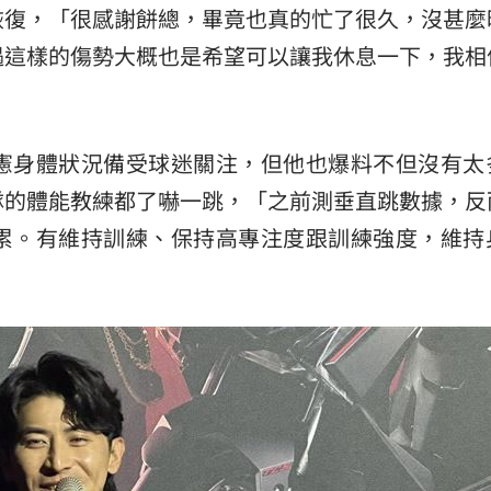
恢復，「很感謝餅總，畢竟也真的忙了很久，沒甚麼
遇這樣的傷勢大概也是希望可以讓我休息一下，我相
憲身體狀況備受球迷關注，但他也爆料不但沒有太
隊的體能教練都了嚇一跳，「之前測垂直跳數據，反
累。有維持訓練、保持高專注度跟訓練強度，維持