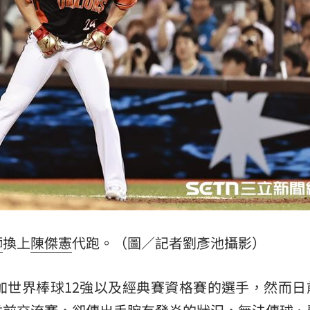
8億
16:24
標準
16:24
判賠
16:21
快
16:18
成形
12:00
獅
換上
陳傑憲
代跑。（圖／記者劉彥池攝影）
」氣
12:00
加世界棒球12強以及經典賽資格賽的選手，然而日
場！
10:30