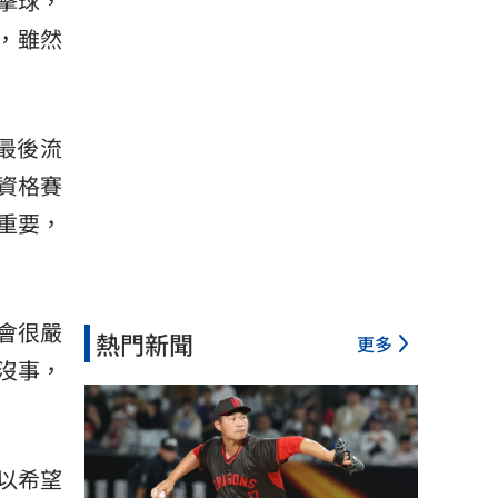
擊球，
，雖然
最後流
資格賽
重要，
會很嚴
熱門新聞
更多
沒事，
以希望