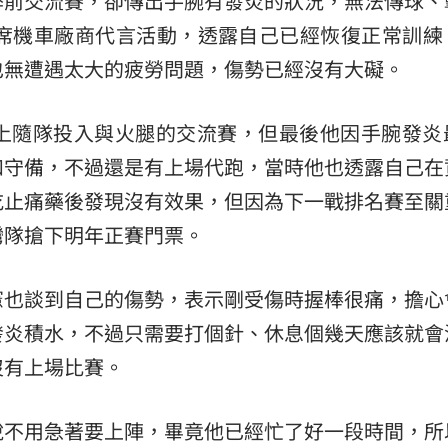
季前交流賽，卻傳出手腕有發炎的狀況，無法傳球、
出席機車廠商代言活動，透露自己已經恢復正常訓練
熱潮
10:00
也無遭遇太大的疲勞問題，傷勢已經沒有大礙。
15
上隨隊投入與火腿的交流賽，但最後他因手腕發炎
和守備，不過還是有上場代跑，當時他也透露自己在
吃止痛藥後發現沒有效果，但因為下一戰排名賽至關
灣隊搶下明年正賽門票。
憲也談到自己的傷勢，表示剛受傷時握棒很痛，擔心
發炎積水，不過只需要打個針、休息個幾天應該就會
沒有上場比賽。
說不用急著要上陣，畢竟他已經忙了好一段時間，所