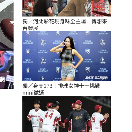
獨／河北彩花現身味全主場　傳想來
台發展
獨／身高173！排球女神十一挑戰
mini徵選