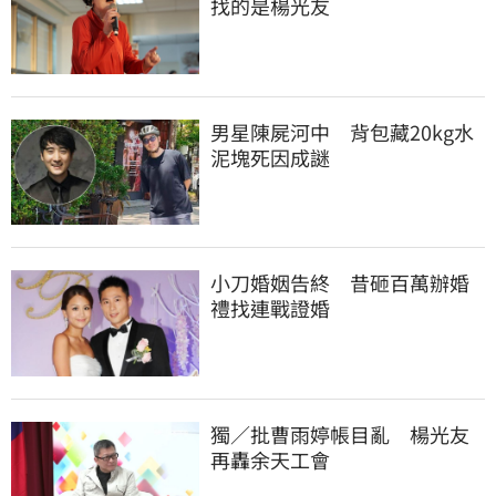
找的是楊光友
男星陳屍河中　背包藏20kg水
泥塊死因成謎
小刀婚姻告終　昔砸百萬辦婚
禮找連戰證婚
獨／批曹雨婷帳目亂　楊光友
再轟余天工會