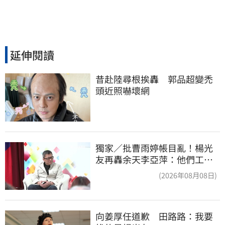
延伸閱讀
昔赴陸尋根挨轟　郭品超變禿
頭近照嚇壞網
獨家／批曹雨婷帳目亂！楊光
友再轟余天李亞萍：他們工會
跟演藝圈沒關
(2026年08月08日)
向姜厚任道歉　田路路：我要