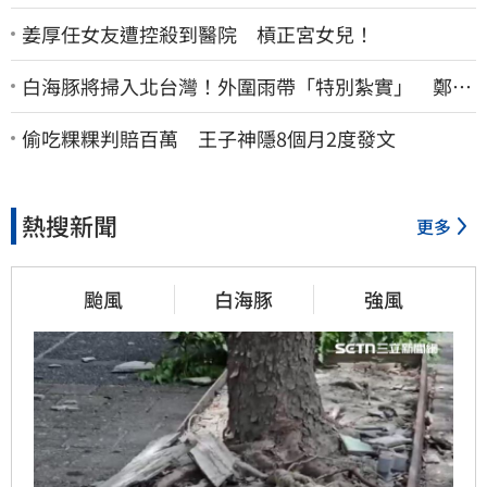
姜厚任女友遭控殺到醫院 槓正宮女兒！
白海豚將掃入北台灣！外圍雨帶「特別紮實」 鄭明
典警告別出門
偷吃粿粿判賠百萬 王子神隱8個月2度發文
熱搜新聞
更多
颱風
白海豚
強風