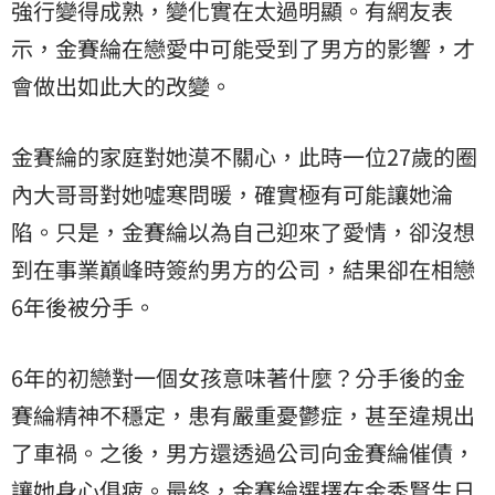
強行變得成熟，變化實在太過明顯。有網友表
示，金賽綸在戀愛中可能受到了男方的影響，才
會做出如此大的改變。
金賽綸的家庭對她漠不關心，此時一位27歲的圈
內大哥哥對她噓寒問暖，確實極有可能讓她淪
陷。只是，金賽綸以為自己迎來了愛情，卻沒想
到在事業巔峰時簽約男方的公司，結果卻在相戀
6年後被分手。
6年的初戀對一個女孩意味著什麼？分手後的金
賽綸精神不穩定，患有嚴重憂鬱症，甚至違規出
了車禍。之後，男方還透過公司向金賽綸催債，
讓她身心俱疲。最終，金賽綸選擇在金秀賢生日