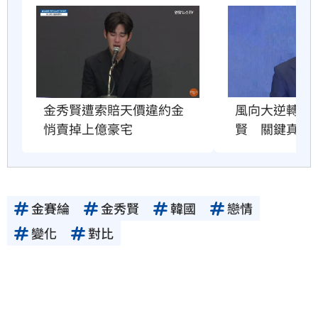
金秀賢遭索賠天價違約金　
風向大逆轉！
悄賣掉上億豪宅
賢　關鍵真相
金賽綸
金秀賢
韓國
戀情
變化
對比