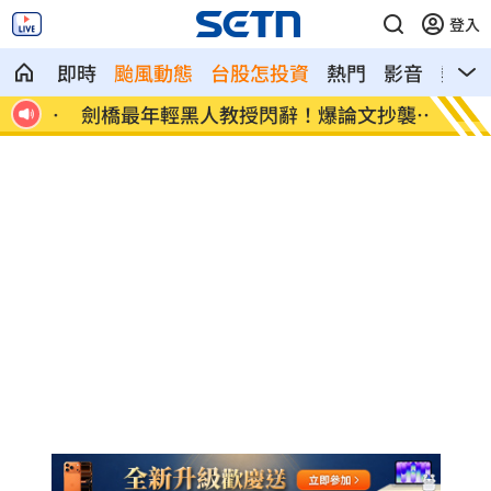
登入
即時
颱風動態
台股怎投資
熱門
影音
熱搜
處多
劍橋最年輕黑人教授閃辭！爆論文抄襲造
遊日瘋
假