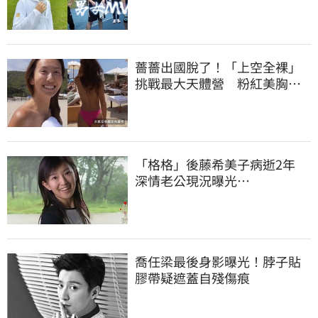
薔薔出國脫了！「上空全裸」
挑戰最大天體營 粉紅美胸被
路人狂讚
「格格」後藤希美子病逝2年
深情老公現況曝光…
喬任梁最後身影曝光！脖子貼
膠帶疑遮蓋自殘傷痕