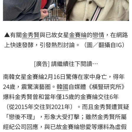
▲有關
金秀賢
與已故女星
金賽綸
的
戀情
，在網路
上快速發酵，引發熱烈討論。（圖／翻攝自IG）
[廣告] 請繼續往下閱讀…
南韓女星金賽綸2月16日驚傳在家中身亡，得年
24歲，震驚演藝圈。
韓國
自媒體《橫豎研究所》
爆料金秀賢曾和當年僅15歲的金賽綸交往6年
（從2015年交往到2021年）。而且金秀賢遭質疑
「戀後不理」，形象大受打擊；雖然金秀賢所屬
經紀公司回應，與已故金賽綸戀愛等爆料為虛假