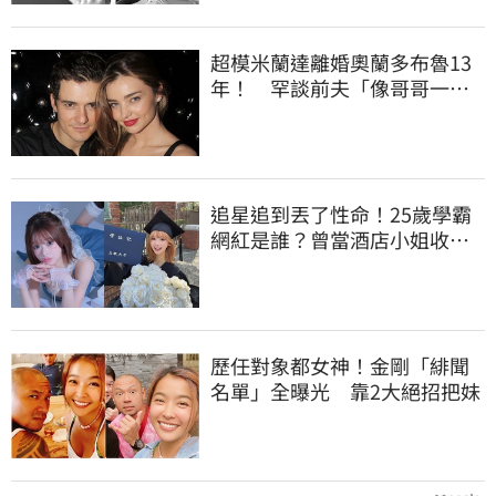
超模米蘭達離婚奧蘭多布魯13
年！ 罕談前夫「像哥哥一
樣」曝相處模式
追星追到丟了性命！25歲學霸
網紅是誰？曾當酒店小姐收入
破億 警方證實
歷任對象都女神！金剛「緋聞
名單」全曝光 靠2大絕招把妹