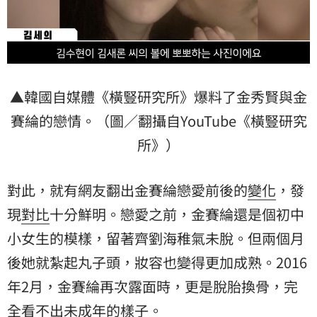
▲韓國自媒體《橫豎研究所》爆料了金秀賢與金
賽綸的戀情。（圖／翻攝自YouTube《橫豎研究
所》）
對此，就有網友翻出金賽綸戀愛前後的
變化
，發
現
對比
十分鮮明。戀愛之前，金賽綸還是個初中
小女生的模樣，留著齊劉海稚氣未脫。但兩個月
後她就紮起丸子頭，妝容也變得更加成熟。2016
年2月，金賽綸再次露面時，更是脫胎換骨，完
全看不出未成年的樣子。