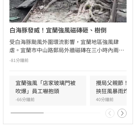
白海豚發威！宜蘭強風磁磚砸、樹倒
受白海豚颱風外圍環流影響，宜蘭地區強風肆
虐。宜蘭市中山路郵局外牆磁磚在三小時內兩度
剝落，武營街亦發生磁磚砸地險象，所幸無人傷
-81分鐘前
亡。此外，五結與三星鄉傳出路樹倒塌，市區選
舉看板受強風吹襲搖搖欲墜，烏石港賞鯨船被迫
全面停駛。
宜蘭強風「店家玻璃門被
攪局父親節！中
吹爆」員工嚇抱頭
挾狂風暴雨炸雙
-66分鐘前
40分鐘前