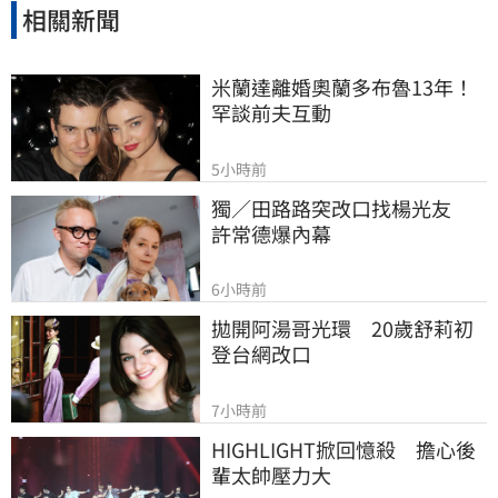
相關新聞
米蘭達離婚奧蘭多布魯13年！
罕談前夫互動
5小時前
獨／田路路突改口找楊光友　
許常德爆內幕
6小時前
拋開阿湯哥光環　20歲舒莉初
登台網改口
7小時前
HIGHLIGHT掀回憶殺　擔心後
輩太帥壓力大