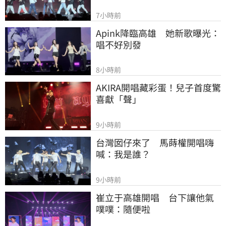
7小時前
Apink降臨高雄　她新歌曝光：
唱不好別發
8小時前
AKIRA開唱藏彩蛋！兒子首度驚
喜獻「聲」
9小時前
台灣囡仔來了　馬蒔權開唱嗨
喊：我是誰？
9小時前
崔立于高雄開唱　台下讓他氣
噗噗：隨便啦