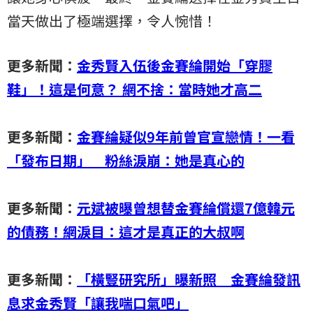
當天做出了極端選擇，令人惋惜！
更多新聞：
金秀賢入伍後金賽綸開始「穿膠
鞋」！這是何意？ 網不捨：當時她才高二
更多新聞：
金賽綸疑似9年前曾官宣戀情！一看
「發布日期」 粉絲淚崩：她是真心的
更多新聞：
元斌被曝曾想替金賽綸償還7億韓元
的債務！網淚目：這才是真正的大叔啊
更多新聞：
「橫豎研究所」曝新照 金賽綸發訊
息求金秀賢「讓我喘口氣吧」