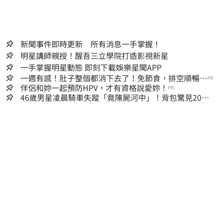
新聞事件即時更新 所有消息一手掌握！
明星講師親授！醒吾三立學院打造影視新星
一手掌握明星動態 即刻下載娛樂星聞APP
一週有感！肚子整個都消下去了！免節食，排空順暢就
PR
夠
伴侶和妳一起預防HPV，才有資格說愛妳！
PR
46歲男星凌晨騎車失蹤「竟陳屍河中」！背包驚見20kg
水泥塊 死因成謎