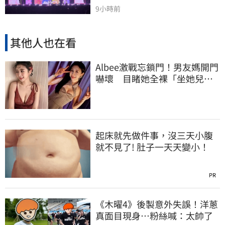
9小時前
其他人也在看
Albee激戰忘鎖門！男友媽開門
嚇壞 目睹她全裸「坐她兒子
身上」
起床就先做件事，沒三天小腹
就不見了! 肚子一天天變小！
PR
《木曜4》後製意外失誤！洋蔥
真面目現身…粉絲喊：太帥了