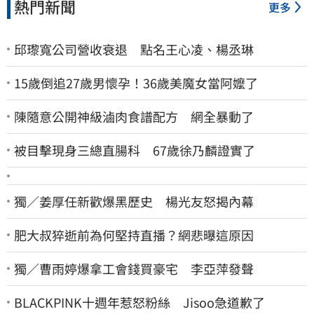
熱門新聞
更多
邱瓈寬公司營收衰退 點名王心凌、楊丞琳
15歲倒追27歲男懷孕！36歲美魔女當阿嬤了
陳隨意公開神級滷肉食譜配方 網全暴動了
被目擊現身三總直腸科 67歲徐乃麟證實了
獨／姜厚任新歡爆黑歷史 楊光友怒揭內幕
肥大叔猝逝前為何堅持直播？網悲曝這原因
獨／曹雨婷爆拿工會錢買豪宅 李亞萍發聲
BLACKPINK十週年惹怒粉絲 Jisoo急道歉了