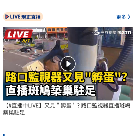
現正直播
更多
【#直播中LIVE】又見＂孵蛋＂? 路口監視器直播斑鳩
築巢駐足