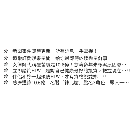
新聞事件即時更新 所有消息一手掌握！
追蹤訂閱娛樂星聞 給你最即時的娛樂星鮮事
女律師代購疫苗騙走10.6億！慈濟多年未報案原因曝：
檢警上門才知被騙
立即諮詢HPV！是對自己健康最好的投資，把握現在不
PR
嫌晚！
伴侶和妳一起預防HPV，才有資格說愛妳！
PR
慈濟遭詐10.6億！名醫「神比喻」點名3角色 眾人一看
秒懂讚：好傳神