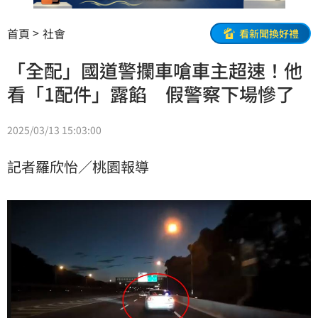
首頁
社會
看新聞換好禮
「全配」國道警攔車嗆車主超速！他
看「1配件」露餡 假警察下場慘了
2025/03/13 15:03:00
記者羅欣怡／桃園報導