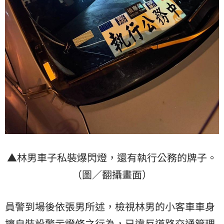
▲林男車子私裝爆閃燈，還有執行公務的牌子。
（圖／翻攝畫面）
員警到場後依張男所述，檢視林男的小客車車身
擅自裝設警示燈條之行為，已違反道路交通管理