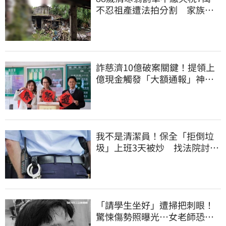
不忍祖產遭法拍分割 家族按
月代繳償債
詐慈濟10億破案關鍵！提領上
億現金觸發「大額通報」神鬼
律師遭擊落內幕
我不是清潔員！保全「拒倒垃
圾」上班3天被炒 找法院討公
道結果出爐
「請學生坐好」遭掃把刺眼！
驚悚傷勢照曝光…女老師恐失