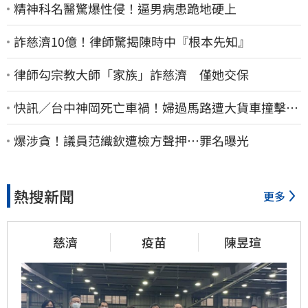
精神科名醫驚爆性侵！逼男病患跪地硬上
詐慈濟10億！律師驚揭陳時中『根本先知』
律師勾宗教大師「家族」詐慈濟 僅她交保
快訊／台中神岡死亡車禍！婦過馬路遭大貨車撞擊…
下半身輾碎慘死路口
爆涉貪！議員范織欽遭檢方聲押…罪名曝光
熱搜新聞
更多
慈濟
疫苗
陳昱瑄