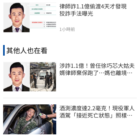
律師詐1.1億偷渡4天才發現　
狡詐手法曝光
1小時前
其他人也在看
涉詐1.1億！曾任徐巧芯大姑夫
婿律師棄保跑了…媽也離境
桃檢發通緝
酒測濃度達2.2毫克！現役軍人
酒駕「接近死亡狀態」照樣開
車上路遭勒退