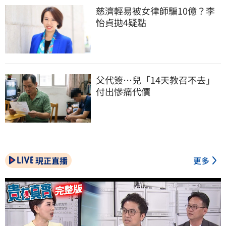
慈濟輕易被女律師騙10億？李
怡貞拋4疑點
父代簽…兒「14天教召不去」
付出慘痛代價
現正直播
更多