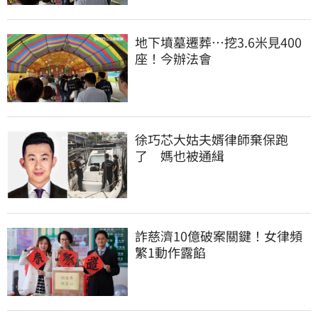
地下墳墓遷葬…挖3.6米見400
座！今辦法會
徐巧芯大姑夫婿律師棄保跑
了　媽也被通緝
詐慈濟10億破案關鍵！女律頻
繁1動作露餡