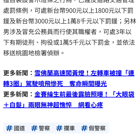
處罰條例，可處新台幣900元以上1800元以下罰
鍰及新台幣3000元以上1萬8千元以下罰鍰；另林
男涉及冒充公務員而行使其職權者，可處3年以
下有期徒刑、拘役或1萬5千元以下罰金，並依法
移送桃園地檢署偵辦。
更多新聞：
雪佛蘭高速闖黃燈！左轉車被撞「連
轉3圈」駕駛噴飛慘死 奪命瞬間曝光
更多新聞：
金賽綸生前最後露臉照曝！「大眼袋
＋白髮」兩眼無神超憔悴 網看心疼
國道
警察
攔車
假警察