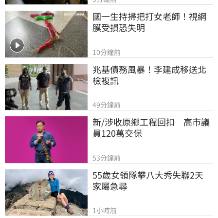
國一生持掃把打女老師！視網
膜受損恐失明
10分鐘前
兆基債務風暴！李建成移送北
檢複訊
49分鐘前
新/涉收原鄉工程回扣　高市議
員120萬交保
53分鐘前
55歲女領隊攀八大秀失聯2天　
家屬急尋
1小時前