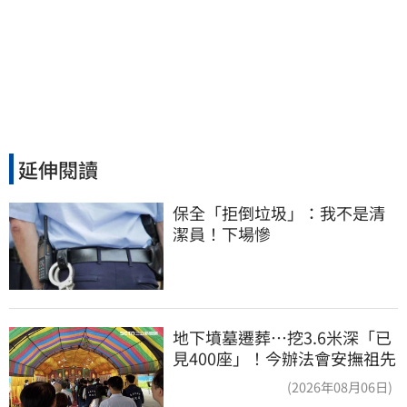
延伸閱讀
保全「拒倒垃圾」：我不是清
潔員！下場慘
地下墳墓遷葬…挖3.6米深「已
見400座」！今辦法會安撫祖先
(2026年08月06日)