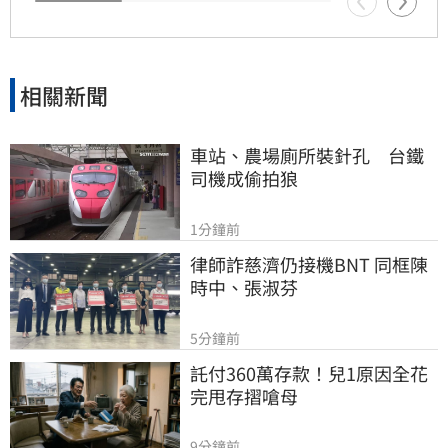
相關新聞
車站、農場廁所裝針孔　台鐵
司機成偷拍狼
1分鐘前
律師詐慈濟仍接機BNT 同框陳
時中、張淑芬
5分鐘前
託付360萬存款！兒1原因全花
完甩存摺嗆母
9分鐘前