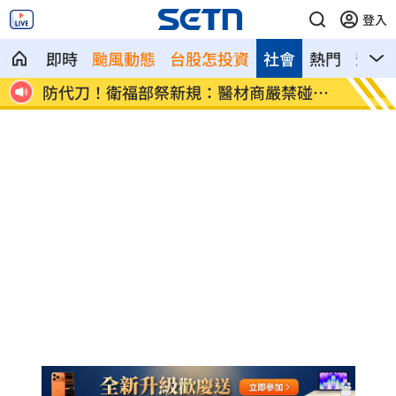
登入
即時
颱風動態
台股怎投資
社會
熱門
影音
碰病
外資狂提款！國家隊3億護「這檔金融股
姜厚任
」