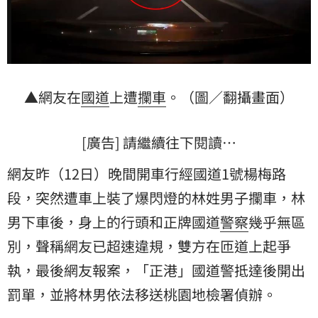
▲網友在
國道
上遭
攔車
。（圖／翻攝畫面）
[廣告] 請繼續往下閱讀…
網友昨（12日）晚間開車行經國道1號楊梅路
段，突然遭車上裝了爆閃燈的林姓男子攔車，林
男下車後，身上的行頭和正牌國道
警察
幾乎無區
別，聲稱網友已超速違規，雙方在匝道上起爭
執，最後網友報案，「正港」國道警抵達後開出
罰單，並將林男依法移送桃園地檢署偵辦。