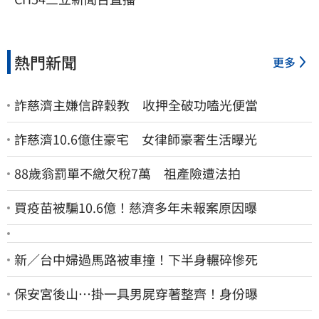
熱門新聞
更多
詐慈濟主嫌信辟穀教 收押全破功嗑光便當
詐慈濟10.6億住豪宅 女律師豪奢生活曝光
88歲翁罰單不繳欠稅7萬 祖產險遭法拍
買疫苗被騙10.6億！慈濟多年未報案原因曝
新／台中婦過馬路被車撞！下半身輾碎慘死
保安宮後山…掛一具男屍穿著整齊！身份曝