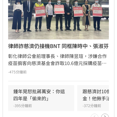
律師詐慈濟仍接機BNT 同框陳時中、張淑芬
彰化律師公會前理事長、律師陳昱瑄，涉嫌合作
疫苗掮客向慈濟基金會詐取10.6億元採購疫苗的
委任報酬（顧問費），變換成黃金藏豪宅地板下
-475分鐘前
隱匿犯罪所得，日前檢方起訴。諷刺的是，當時
由鴻海／永齡基金會、慈濟與台積電合捐的首批
BNT疫苗抵台時，陳昱瑄也陪同接機，並與陳時
鍾年晃怒批蔣萬安：你這
跟慈濟討10億
中同框，畫面曝光。
四年是「偷來的」
金！他揪手法太
-395分鐘前
-372分鐘前