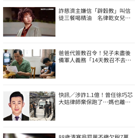
詐慈濟主嫌信「辟穀教」叫信
徒三餐喝精油 名律乾女兒卻
吃鮑魚喝紅酒
爸爸代簽教召令！兒子未盡後
備軍人義務「14天教召不去」
換3個月刑期
快訊／涉詐1.1億！曾任徐巧芯
大姑律師棄保跑了…媽也離
境 桃檢發通緝
88歲清寒翁罰單不繳欠稅7萬