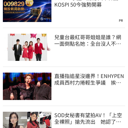
KOSPI 50今強勢開募
PR
兒童台最紅哥哥姐姐是誰？網
一面倒點名她：全台沒人不認
識
直播指追星沒邊界！ENHYPEN
成員西村力捲輕生爭議 挨
批：獨厚國外粉絲
SOD女秘書有望拍AV！「上空
全裸照」搶先流出 她認了：
上班7個月沒男友