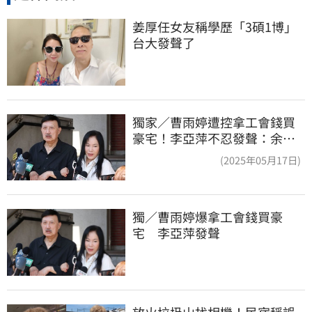
姜厚任女友稱學歷「3碩1博」 
台大發聲了
獨家／曹雨婷遭控拿工會錢買
豪宅！李亞萍不忍發聲：余天
管工會都貼錢
(2025年05月17日)
獨／曹雨婷爆拿工會錢買豪
宅　李亞萍發聲
放火垃圾山找相機！民宿稱誤