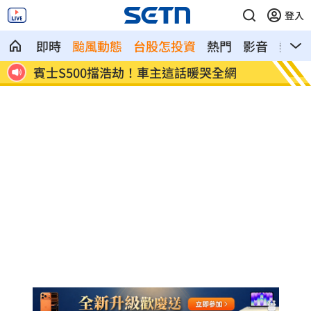
登入
即時
颱風動態
台股怎投資
熱門
影音
熱搜
收創
賓士S500擋浩劫！車主這話暖哭全網
台股暴
酬