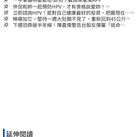
伴侶和妳一起預防HPV，才有資格說愛妳！
PR
立即諮詢HPV！是對自己健康最好的投資，把握現在不
PR
嫌晚！
檸檬加它，堅持一週大肚腩不見了，重新回到45公斤
PR
下週恐跌破半年線！陳嘉偉警告台股反彈屬「逃命
波」：空頭大屠殺剛開始
延伸閱讀