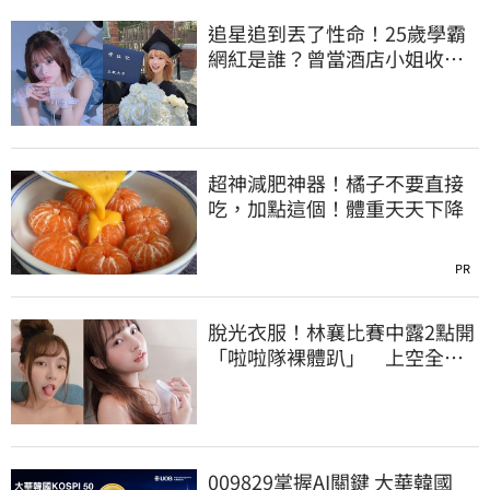
追星追到丟了性命！25歲學霸
網紅是誰？曾當酒店小姐收入
破億 警方證實
超神減肥神器！橘子不要直接
吃，加點這個！體重天天下降
PR
脫光衣服！林襄比賽中露2點開
「啦啦隊裸體趴」 上空全裸
被看光光
009829掌握AI關鍵 大華韓國