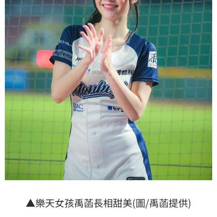
▲樂天女孩禹菡長相甜美(圖/禹菡提供)