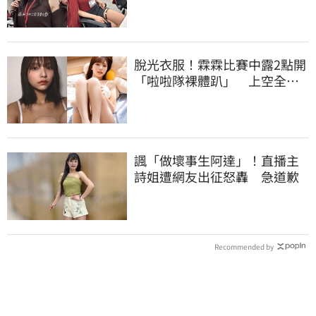
脫光衣服！霖霖比賽中露2點開
「啦啦隊裸體趴」 上空全裸
被看光光
諷「做壞事生阿達」！直播主
詩姐遭網友出征怒轟 急道歉
Recommended by