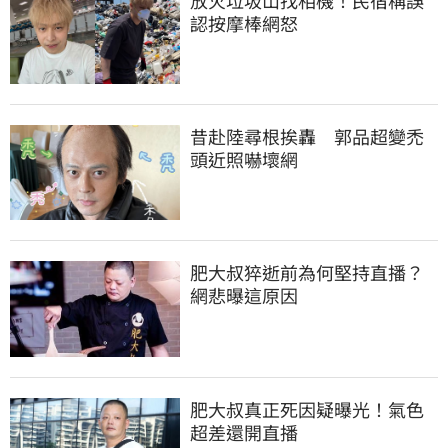
認按摩棒網怒
昔赴陸尋根挨轟　郭品超變禿
頭近照嚇壞網
肥大叔猝逝前為何堅持直播？
網悲曝這原因
肥大叔真正死因疑曝光！氣色
超差還開直播