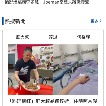
攝影爆跳槽李多慧！Joeman憂建文離職發聲
熱搜新聞
更多
肥大叔
猝逝
何裕輝
「料理網紅」肥大叔暴瘦猝逝　住院照片曝