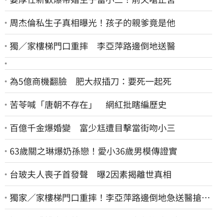
周杰倫私生子真相曝光！孩子的親爹竟是他
獨／家樓梯門口重摔 李亞萍路邊倒地送醫
為5億商機翻臉 肥大叔插刀：要死一起死
苦苓喊「唐朝不存在」 網紅批瞎編歷史
百億千金爆婚變 富少尪遭目擊當街吻小三
63歲關之琳爆奶孫戀！愛小36歲男模傳證實
台玻夫人喪子首發聲 曝2因素揭離世真相
獨家／家樓梯門口重摔！李亞萍路邊倒地急送醫搶
命 「最新傷況」曝