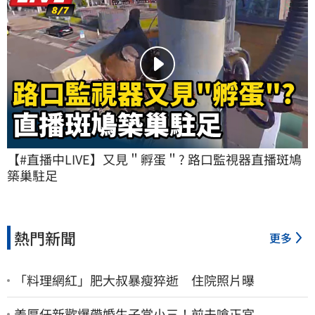
【#直播中LIVE】又見＂孵蛋＂? 路口監視器直播斑鳩
築巢駐足
熱門新聞
更多
「料理網紅」肥大叔暴瘦猝逝 住院照片曝
姜厚任新歡爆帶婚生子當小三！前夫嗆正宮