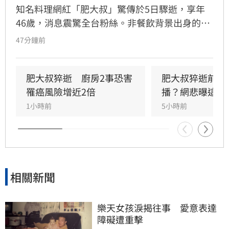
知名料理網紅「肥大叔」驚傳於5日驟逝，享年
46歲，消息震驚全台粉絲。非餐飲背景出身的
他，憑藉親切教學與拚勁，將直播事業經營得有
47分鐘前
聲有色，創下年營收破億的輝煌佳績。然而粉絲
回顧其生前直播，發現他身形明顯消瘦、雙頰凹
陷，狀態顯得相當疲憊。肥大叔自2021年起頻傳
肥大叔猝逝　廚房2事恐害
肥大叔猝逝前為
健康警訊，雖曾於2022年住院開刀，但出院後仍
罹癌風險增近2倍
播？網悲曝這原
堅持返回工作崗位，直到最後一刻仍心繫直播。
1小時前
5小時前
對於肥大叔的確切死因，家屬目前尚未對外說
明。
相關新聞
樂天女孩淚揭往事　愛意表達
障礙遭重擊