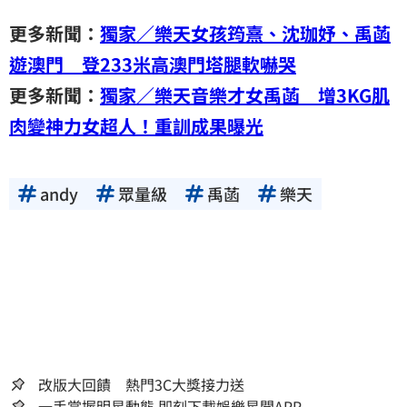
更多新聞：
獨家／樂天女孩筠熹、沈珈妤、禹菡
遊澳門 登233米高澳門塔腿軟嚇哭
更多新聞：
獨家／樂天音樂才女禹菡 增3KG肌
肉變神力女超人！重訓成果曝光
andy
眾量級
禹菡
樂天
改版大回饋 熱門3C大獎接力送
一手掌握明星動態 即刻下載娛樂星聞APP