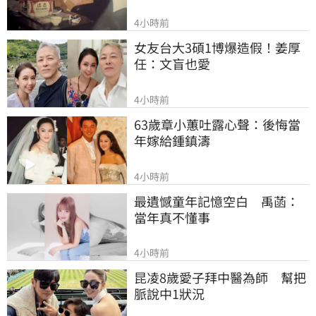
4小時前
女友台大3碩1博爆造假！姜厚
任：文盲也愛
4小時前
63歲章小蕙吐露心聲：後悔當
年嫁給鍾鎮濤
4小時前
最遺憾童年記憶空白　禹菡：
當年真不懂事
4小時前
昆凌8歲愛子拜中醫為師　幫把
脈說中1狀況