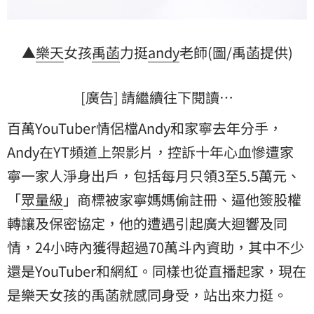
▲
樂天
女孩
禹菡
力挺
andy
老師(圖/禹菡提供)
[廣告] 請繼續往下閱讀…
百萬YouTuber情侶檔Andy和家寧去年分手，
Andy在YT頻道上架影片，控訴十年心血慘遭家
寧一家人淨身出戶，包括每月只領3至5.5萬元、
「
眾量級
」商標被家寧媽媽偷註冊、逼他簽股權
轉讓及保密協定，他的遭遇引起廣大迴響及同
情，24小時內獲得超過70萬斗內資助，其中不少
還是YouTuber和網紅。同樣也從直播起家，現在
是樂天女孩的禹菡就感同身受，站出來力挺。