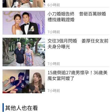
6小時前
小刀婚姻告終　昔砸百萬辦婚
禮找連戰證婚
7小時前
交往3個月閃婚　姜厚任女友前
夫身分曝光
7小時前
15歲倒追27歲男懷孕！36歲美
魔女當阿嬤了
7小時前
其他人也在看