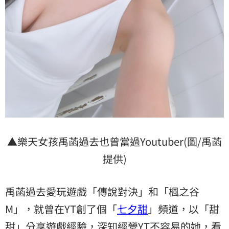
▲樂天女孩禹菡過去也曾當過Youtuber(圖/禹菡
提供)
禹菡過去愛玩遊戲「傳說對決」和「楓之谷
M」，就曾在YT創了個「
七夕甜
」頻道，以「甜
甜」分享遊戲經驗，深知經營YT不容易的她，看