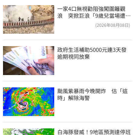
一家4口無視勸阻強闖圍籬觀
浪 突掀巨浪「9歲兒當場遭捲
入海」
(2026年08月08日)
政府生活補助5000元連3天發 
逾期視同放棄
颱風紫暴雨今晚開炸　估「這
時」解除海警
白海豚發威！9地區預測達停班