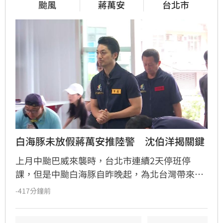
颱風
蔣萬安
台北市
白海豚未放假蔣萬安推陸警　沈伯洋揭關鍵
上月中颱巴威來襲時，台北市連續2天停班停
課，但是中颱白海豚自昨晚起，為北台灣帶來強
風豪雨，但台北市今（9）日卻未放假，引發民
-417分鐘前
眾質疑，台北市長蔣萬安說因為這次氣象署未發
布陸警。對此，民進黨台北市長參選人沈伯洋回