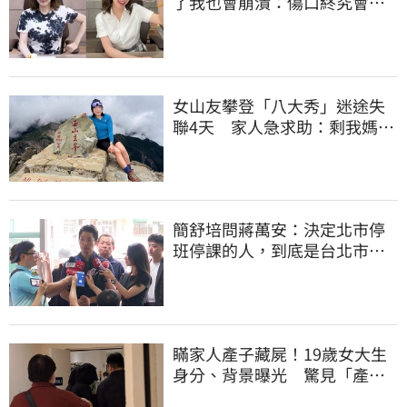
了我也會崩潰：傷口終究會癒
合
女山友攀登「八大秀」迷途失
聯4天 家人急求助：剩我媽還
沒找到
簡舒培問蔣萬安：決定北市停
班停課的人，到底是台北市
長，還是氣象署？
瞞家人產子藏屍！19歲女大生
身分、背景曝光 驚見「產檢
紀錄全空白」