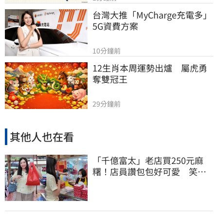
台灣大推「MyCharge充電多」
5G資費方案
10分鐘前
12生肖本周運勢出爐　屬虎勇
奪雙冠王
29分鐘前
其他人也在看
「千億富太」老店買250元麻
糬！店員讚包包好可愛 笑
回：我自己做的