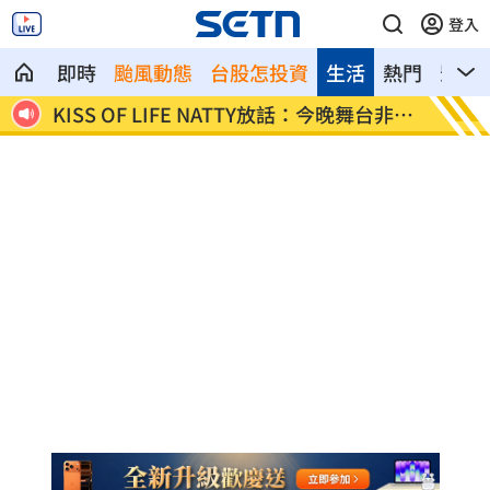
登入
即時
颱風動態
台股怎投資
生活
熱門
影音
遭撕
KISS OF LIFE NATTY放話：今晚舞台非常
工程行
辣
他