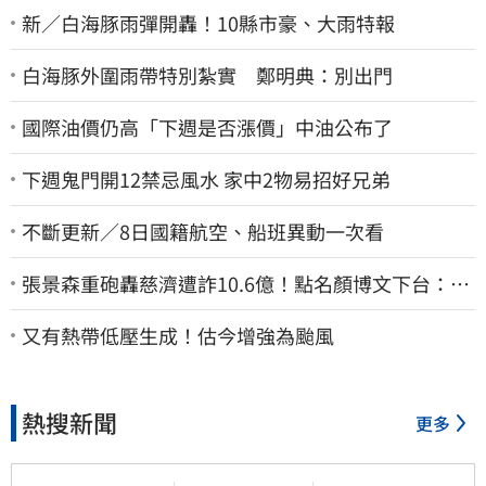
新／白海豚雨彈開轟！10縣市豪、大雨特報
白海豚外圍雨帶特別紮實 鄭明典：別出門
國際油價仍高「下週是否漲價」中油公布了
下週鬼門開12禁忌風水 家中2物易招好兄弟
不斷更新／8日國籍航空、船班異動一次看
張景森重砲轟慈濟遭詐10.6億！點名顏博文下台：為
什麼這麼好騙？
又有熱帶低壓生成！估今增強為颱風
熱搜新聞
更多