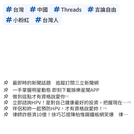
台灣
中國
Threads
言論自由
小粉紅
台灣人
最即時的新聞話題 追蹤訂閱三立新聞網
一手掌握明星動態 即刻下載娛樂星聞APP
做到這點才有資格說愛你
PR
立即諮詢HPV！是對自己健康最好的投資，把握現在不
PR
嫌晚！
伴侶和妳一起預防HPV，才有資格說愛妳！
PR
律師詐慈濟10億！徐巧芯提陳柏惟踢鐵板網笑爆 律師
再曬1照補刀