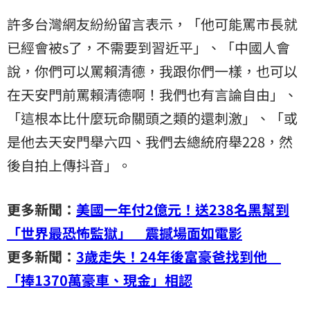
許多台灣網友紛紛留言表示，「他可能罵市長就
已經會被s了，不需要到習近平」、「中國人會
說，你們可以罵賴清德，我跟你們一樣，也可以
在天安門前罵賴清德啊！我們也有言論自由」、
「這根本比什麼玩命關頭之類的還刺激」、「或
是他去天安門舉六四、我們去總統府舉228，然
後自拍上傳抖音」。
更多新聞：
美國一年付2億元！送238名黑幫到
「世界最恐怖監獄」 震撼場面如電影
更多新聞：
3歲走失！24年後富豪爸找到他
「捧1370萬豪車、現金」相認