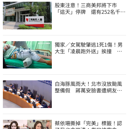
股東注意！三商美邦將下市
「這天」停牌 還有252名千張
大戶
獨家／女駕駛肇逃1死1傷！男
大生「凌晨跑外送」挨撞 媽
淚：家快瓦解
白海豚風雨大！北市沒放颱風
整備假 蔣萬安臉書遭網友灌
爆：標準在哪？
蔡依珊撕掉「完美」標籤！認