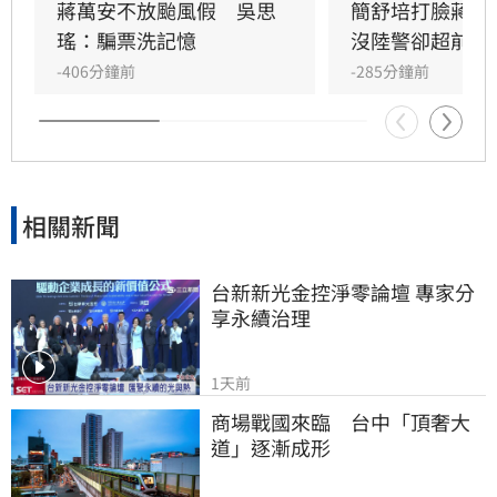
應，市民會有的疑慮，不會說是精不精準的問
蔣萬安不放颱風假　吳思
簡舒培打臉蔣萬
題，而是SOP是什麼？你的標準是什麼？能不能
瑤：騙票洗記憶
沒陸警卻超前放
夠公開透明，讓市民能夠事先知道說，原來標準
-406分鐘前
-285分鐘前
是這樣，所以今天有放、今天沒有放。他呼籲，
還是很希望說能夠有一些比
相關新聞
台新新光金控淨零論壇 專家分
享永續治理
1天前
商場戰國來臨　台中「頂奢大
道」逐漸成形