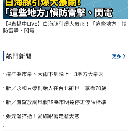
【#直播中LIVE】白海豚引爆大豪雨！「這些地方」慎
防雷擊、閃電
熱門新聞
更多
這些縣市豪、大雨下到晚上 3地方大豪雨
新／永和豆漿創始人在台北離世 享壽70歲
新／有望放颱風假?8縣市明達停班停課標準
張元瀚猝逝！愛貓跟著走惹妻悲