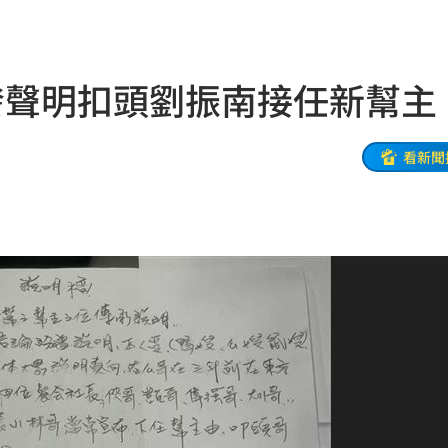
世
11:20
瘋了
11:19
發聲明扣頭劉振南接任新幫主
轉運
11:19
起訴
11:17
看新聞
責任
11:15
堆病
11:14
11:10
職發聲
11:08
警
11:08
款機
11:06