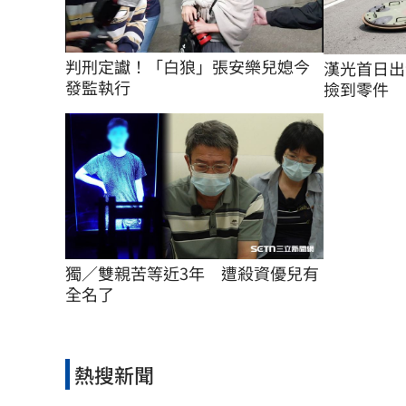
判刑定讞！「白狼」張安樂兒媳今
漢光首日出
發監執行
撿到零件
獨／雙親苦等近3年　遭殺資優兒有
全名了
熱搜新聞