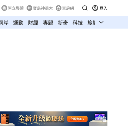
阿立導讀
寶島神很大
富房網
登入
兩岸
運動
財經
專題
新奇
科技
旅遊
汽車
寵物