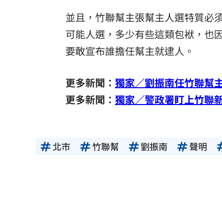
並且，竹聯幫主張幫主人選特質必
可能人選，多少有些這類包袱，也
要敢宣布誰擔任幫主就逮人。
更多新聞：
獨家／劉振南任竹聯幫
更多新聞：
獨家／警政署盯上竹聯
北市
竹聯幫
劉振南
聲明