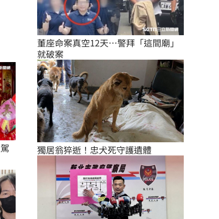
董座命案真空12天…警拜「這間廟」
就破案
駐駕
獨居翁猝逝！忠犬死守護遺體