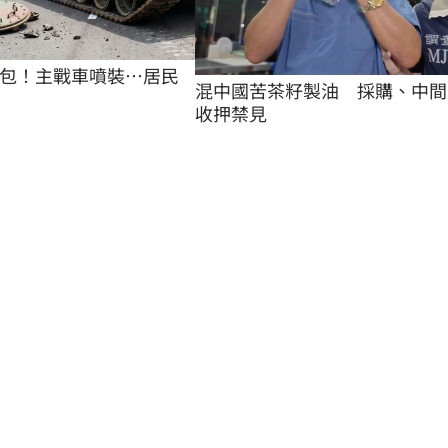
包！主戰車噴裝…居民
混中國苦茶籽製油　採購、中間
收押禁見