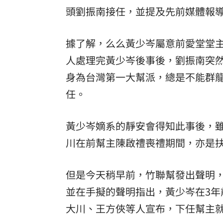
頭劉振南接任，並提及先前媒體報
罕病博士彭士齊 輪椅上的生命覺醒！
11
酷澎「爸氣父親節」國際官方品牌齊聚
據了解，么么黃少岑屬意前愛堂堂
人處理完黃少岑後事後，劉振南突
身為台灣第一大幫派，總是不能群
任。
黃少岑嫡系的靜安會得知此事後，
川在前幫主陳啟禮喪禮期間，亦是扶
但是今天稍早前，竹聯幫發出聲明
並在手擬的聲明指出，黃少岑在3
大川、王方俠等人宣布，下任幫主