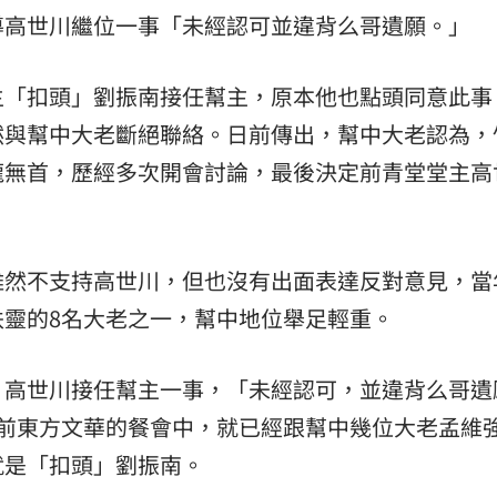
導高世川繼位一事「未經認可並違背么哥遺願。」
:00
11:00
主「扣頭」劉振南接任幫主，原本他也點頭同意此事
然與幫中大老斷絕聯絡。日前傳出，幫中大老認為，
龍無首，歷經多次開會討論，最後決定前青堂堂主高
雖然不支持高世川，但也沒有出面表達反對意見，當
靈的8名大老之一，幫中地位舉足輕重。
，高世川接任幫主一事，「未經認可，並違背么哥遺
年前東方文華的餐會中，就已經跟幫中幾位大老孟維
就是「扣頭」劉振南。