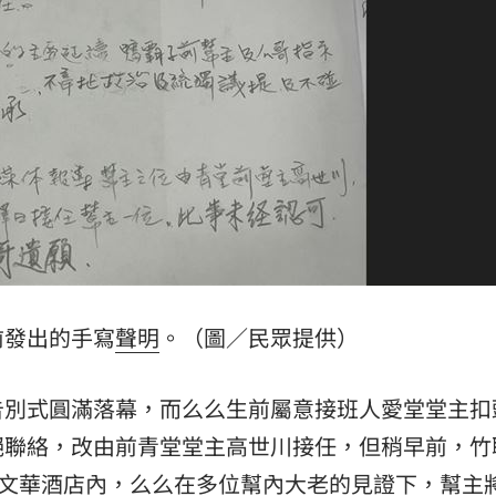
0％
11:04
買房
11:04
喜歡
11:02
擊
11:02
前發出的手寫
聲明
。（圖／民眾提供）
可能
12:00
告別式圓滿落幕，而么么生前屬意接班人愛堂堂主扣
」
18:00
絕聯絡，改由前青堂堂主高世川接任，但稍早前，竹
方文華酒店內，么么在多位幫內大老的見證下，幫主
意
13:00