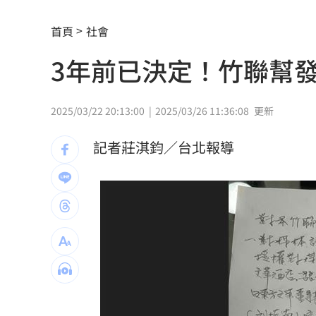
鋼鐵爸悲慟回憶300天！父母愛犬摯友過
首頁
社會
《玫瑰瞳鈴眼》隔27年突翻紅 老粉全
3年前已決定！竹聯幫
長榮航12/1直飛印度德里 放眼商務與
黃仁勳個資外洩 「黑夜奇俠」等12人
2025/03/22 20:13:00
2025/03/26 11:36:08
更新
連戰二媳動怒點名財政部 開轟：不負
記者莊淇鈞／台北報導
比加工食品毒！它害人愈吃愈餓、生一
原民抗議傅崐萁被架走 4小黨要求究責
攝影爆跳槽李多慧！Joeman憂建文離
專家：「這裡」有機會單獨發白海豚陸
印度男來台觀光又偷又騙…把全聯當提