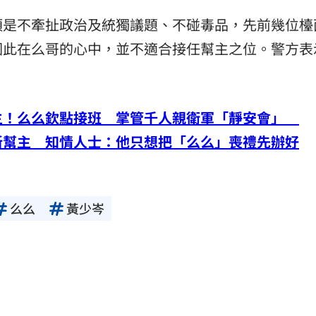
須是不牽扯政治及統獨議題、不碰毒品，先前幾位檯
因此在么哥的心中，並不適合接任幫主之位。警方表
主！么么欽點接班 掌管千人親衛軍「靜安會」
新幫主 知情人士：他只想把「么么」喪禮先辦好
么么
黃少岑