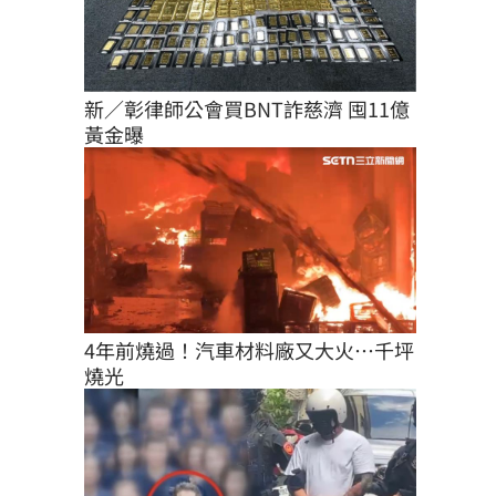
新／彰律師公會買BNT詐慈濟 囤11億
黃金曝
4年前燒過！汽車材料廠又大火…千坪
燒光