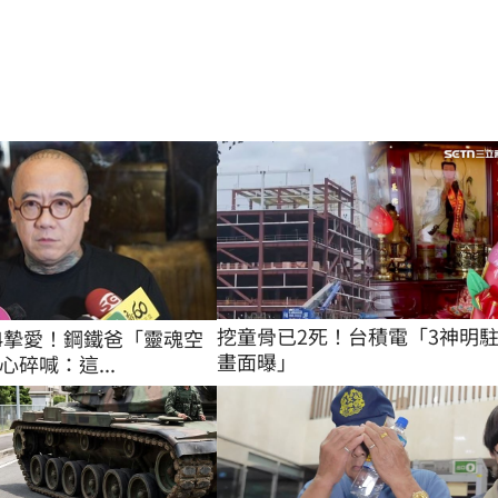
挖童骨已2死！台積電「3神明
失4摯愛！鋼鐵爸「靈魂空
畫面曝」
碎喊：這...