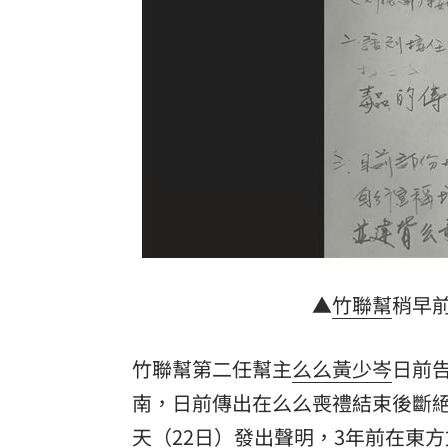
白海豚暴風侵襲率北北基破4成！1縣市6
來台搭北捷偷卡盜刷！港男撈百萬準備
東發號遭出征！蔣萬安：麵線油飯我都
傳陸客在港投保收益需繳稅 保險股衝
台灣彩券開獎直播中
20:31
LIVE三立+24小時直播
15:27
三立iNEWS新聞台線上直播
18:00
▲
竹聯幫
稍早
市場到酒場料理！可果美蕃茄醬創無限
竹聯幫第二任幫主
么么
黃少岑
日前
父親節送會拉筋的按摩椅 爸爸「筋歡喜
南
，日前傳出在么么喪禮結束後斷
天（22日）發出聲明，3年前在東
油品食安事件引關注 挑選保健食品要注