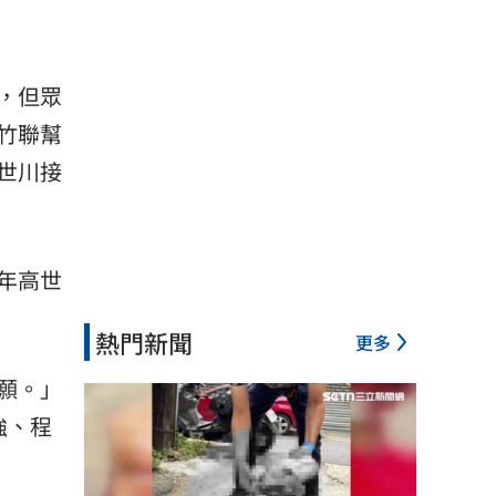
，但眾
竹聯幫
世川接
年高世
熱門新聞
更多
願。」
強、程