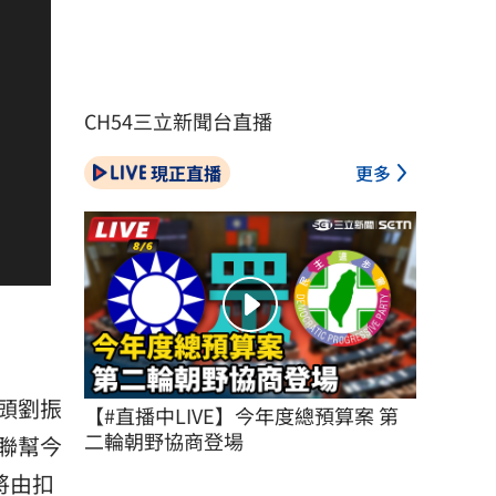
CH54三立新聞台直播
現正直播
更多
頭
劉振
【#直播中LIVE】今年度總預算案 第
二輪朝野協商登場
聯幫今
將由扣