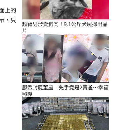
面上的
示，只
越籍男涉賣狗肉！9.1公斤犬屍掃出晶
片
膠帶封屍董座！兇手竟是2寶爸…幸福
照曝