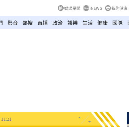
娛樂星聞
iNEWS
祝你健康
門
影音
熱搜
直播
政治
娛樂
生活
健康
國際
」
11:26
怒轟
11:26
田裡
11:23
投送
11:22
瞞
11:21
11:21