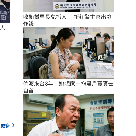
收賄幫里長兒抓人 　新莊警主官出庭
作證
人
偷渡來台8年！她想家…抱黑戶寶寶去
自首
更多