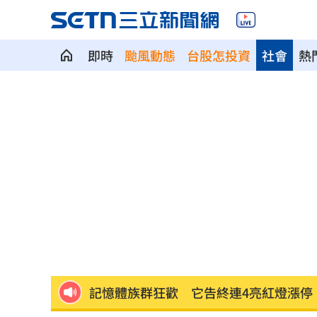
即時
颱風動態
台股怎投資
社會
熱
傅子純離世2個月 妻淚曝他「最後遺願
「央行總裁惱羞成怒」真相曝 阮慕驊
苗栗離奇命案！26歲男消失16天…死在
漢光42／跨區增援！契努克、黑鷹兵力
稱中聯未參與下架會議挨批 衛福部:無欺
記憶體族群狂歡 它告終連4亮紅燈漲停