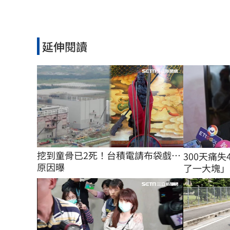
延伸閱讀
挖到童骨已2死！台積電請布袋戲…
300天痛
原因曝
了一大塊」心