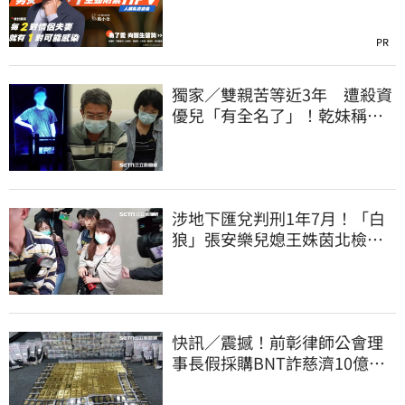
PR
獨家／雙親苦等近3年 遭殺資
優兒「有全名了」！乾妹稱賠
償恐毀她未來
涉地下匯兌判刑1年7月！「白
狼」張安樂兒媳王姝茵北檢報
到、今發監執行
快訊／震撼！前彰律師公會理
事長假採購BNT詐慈濟10億、
洗錢囤232kg黃金