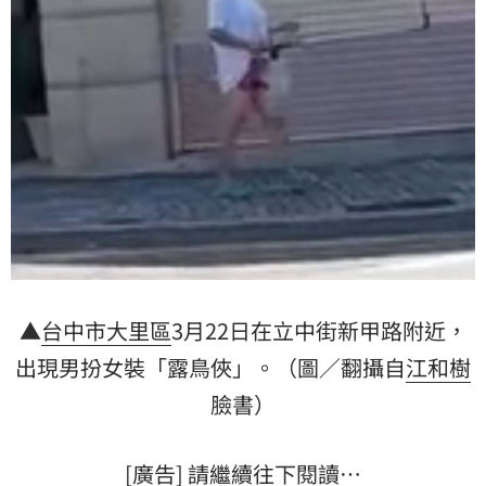
▲
台中市
大里區
3月22日在立中街新甲路附近，
出現男扮女裝「露鳥俠」。（圖／翻攝自
江和樹
臉書）
[廣告] 請繼續往下閱讀…