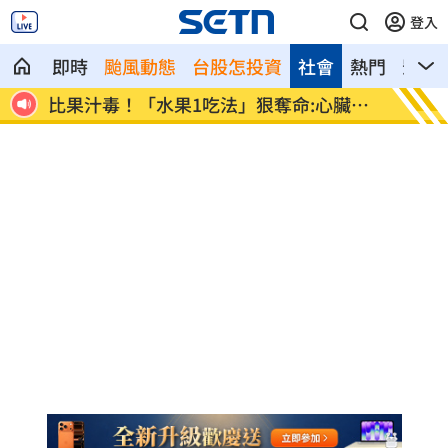
登入
即時
颱風動態
台股怎投資
社會
熱門
影音
全封殺
比果汁毒！「水果1吃法」狠奪命:心臟驟
女律揪
停
堆