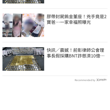
膠帶封屍鎢金董座！兇手竟是2
寶爸…一家幸福照曝光
快訊／震撼！前彰律師公會理
事長假採購BNT詐慈濟10億、
洗錢囤232kg黃金
Recommended by