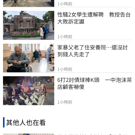
1小時前
性騷2女學生遭解聘　教授告台
大敗訴定讞
1小時前
家暴父老了住安養院…還沒討
到錢人先走了
1小時前
6打2討債球棒K頭　一中泡沫茶
店顧客嚇傻
1小時前
其他人也在看