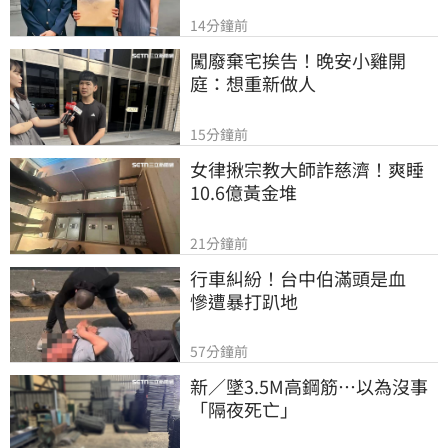
14分鐘前
闖廢棄宅挨告！晚安小雞開
庭：想重新做人
15分鐘前
女律揪宗教大師詐慈濟！爽睡
10.6億黃金堆
21分鐘前
行車糾紛！台中伯滿頭是血　
慘遭暴打趴地
57分鐘前
新／墜3.5M高鋼筋…以為沒事
「隔夜死亡」