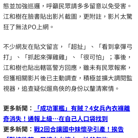
態並加強巡邏，呼籲民眾請多多留意以免受害。
江和樹在臉書貼出影片截圖，更附註，影片太驚
狂了無法PO上網。
不少網友在貼文留言，「超扯」、「看到拿彈弓
打」、「抓起來彈雞雞」、「很可怕」；事後，
江和樹也貼出轄區警方回應，雖未有民眾報案，
但獲相關影片後已主動調查，積極並擴大調閱監
視器，追查疑似遛鳥俠的身份以釐清案情。
更多新聞：
「成功軍艦」有賊？4女兵內衣褲離
奇消失！通報上級…在自己人口袋找到
更多新聞：
戰2回合讓國中妹懷孕引產！挨告