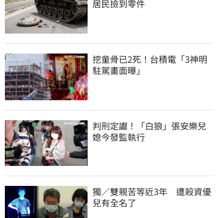
居民撿到零件
挖童骨已2死！台積電「3神明
駐駕畫面曝」
判刑定讞！「白狼」張安樂兒
媳今發監執行
獨／雙親苦等近3年　遭殺資優
兒有全名了