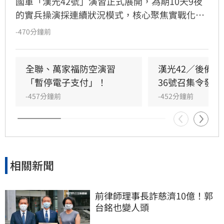
國軍「漢光42號」演習正式展開，為期10天9夜
的實兵操演採連續狀況模式，核心聚焦實戰化訓
練，納入無人機與新式裝備，強化臨機決策及跨
-470分鐘前
軍種聯合作戰能力。行政院長卓榮泰表示，本次
演習特別結合「2026城鎮韌性演習」，並首度規
劃行動網路降速演練，旨在深化中央、地方與國
全聯、萬家福防空演習
漢光42／後備
軍的協調機制。透過全社會防衛的共同協作，全
「暫停電子支付」！
36號召集令發布
面提升政府整體應處效能。政府強調「演訓視同
-457分鐘前
-452分鐘前
作戰、備戰才能避戰」的精神，將持續做國軍堅
強後盾，透過精進聯合作戰與軍民整合，打造具
韌性的國家安全體系，以堅實戰力守護民主自
由，實現以實力護原則、用行動守家園的目標。
相關新聞
前律師理事長詐慈濟10億！郭
台銘也變人頭