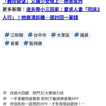
「難控欲望」又讓少女懷上…她爸氣炸
更多新聞：
渣夫帶小三回家：要求人妻「同床3
人行」！她崩潰訴離…還討回一筆錢
江和樹
台中市
大里區
議員
長輩
監視器
改版大回饋 熱門3C大獎接力送
一手掌握明星動態 即刻下載娛樂星聞APP
伴侶和妳一起預防HPV，才有資格說愛妳！
PR