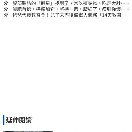
腹部脂肪的「剋星」找到了，常吃這幾物，吃走大肚
PR
囊，瘦出小蠻腰
減肥首選，檸檬加它，堅持一週，腰細了，瘦到你懷疑
PR
人生
爸爸代簽教召令！兒子未盡後備軍人義務「14天教召不
去」換3個月刑期
延伸閱讀