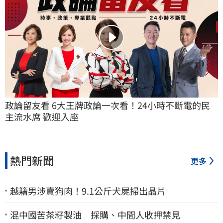
政論留友看 6大王牌政論一次看！24小時不斷電的民
主流水席 歡迎入座
熱門新聞
更多
越籍男涉賣狗肉！9.1公斤犬屍掃出晶片
混中國苦茶籽製油 採購、中間人收押禁見