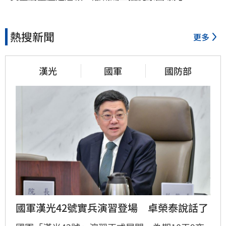
熱搜新聞
更多
漢光
國軍
國防部
國軍漢光42號實兵演習登場　卓榮泰說話了