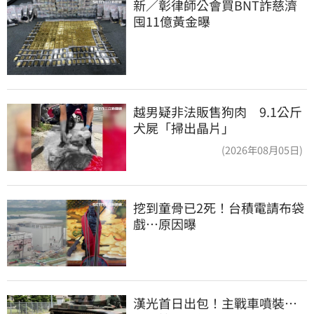
新／彰律師公會買BNT詐慈濟 
囤11億黃金曝
越男疑非法販售狗肉 9.1公斤
犬屍「掃出晶片」
(2026年08月05日)
挖到童骨已2死！台積電請布袋
戲…原因曝
漢光首日出包！主戰車噴裝…