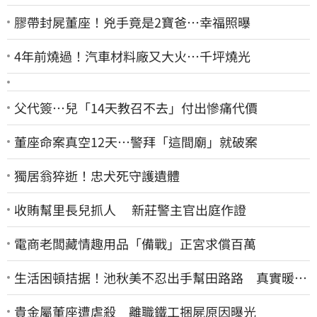
膠帶封屍董座！兇手竟是2寶爸…幸福照曝
4年前燒過！汽車材料廠又大火…千坪燒光
父代簽…兒「14天教召不去」付出慘痛代價
董座命案真空12天…警拜「這間廟」就破案
獨居翁猝逝！忠犬死守護遺體
收賄幫里長兒抓人 新莊警主官出庭作證
電商老闆藏情趣用品「備戰」正宮求償百萬
生活困頓拮据！池秋美不忍出手幫田路路 真實暖舉
曝光
貴金屬董座遭虐殺 離職鐵工捆屍原因曝光