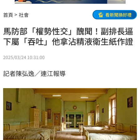
首頁
社會
看新聞換好禮
馬防部「權勢性交」醜聞！副排長逼
下屬「吞吐」他拿沾精液衛生紙作證
2025/03/24 10:31:00
記者陳弘逸／連江報導