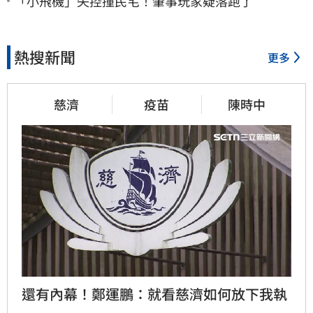
「小飛機」失控撞民宅！肇事玩家疑落跑了
熱搜新聞
更多
慈濟
疫苗
陳時中
還有內幕！鄭運鵬：就看慈濟如何放下我執