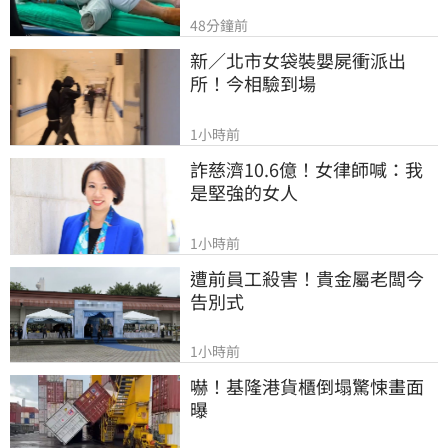
48分鐘前
新／北市女袋裝嬰屍衝派出
所！今相驗到場
1小時前
詐慈濟10.6億！女律師喊：我
是堅強的女人
1小時前
遭前員工殺害！貴金屬老闆今
告別式
1小時前
嚇！基隆港貨櫃倒塌驚悚畫面
曝