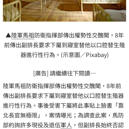
▲
陸軍
馬祖
防衛指揮部傳出權勢性交醜聞，8年
前傳出副排長要求下屬到寢室替他以口腔替生殖
器進行性行為。(示意圖／Pixabay)
[廣告] 請繼續往下閱讀…
陸軍馬祖防衛指揮部傳出權勢性交醜聞，8年前
傳出副排長要求下屬到寢室替他以口腔替生殖器
進行性行為。事後受害下屬將此事貼上臉書「靠
北長官無極限」，案情曝光；為調查此案，
馬防
部
約詢許多現役及退伍
軍人
，但副排長始終否認