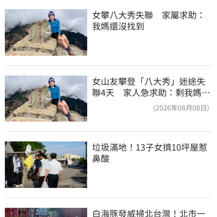
女攀八大秀失聯　家屬求助：
我媽還沒找到
女山友攀登「八大秀」迷途失
聯4天 家人急求助：剩我媽還
沒找到
(2026年08月08日)
垃圾滿地！13子女擠10坪屋惹
鼻酸
白海豚發威掃北台灣！北市一