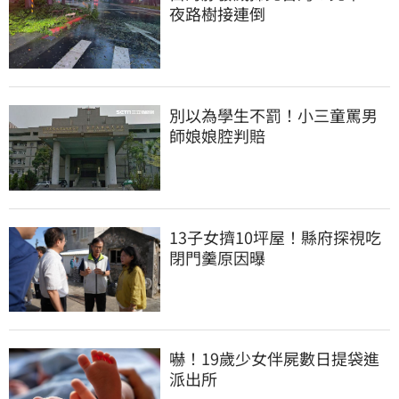
夜路樹接連倒
別以為學生不罰！小三童罵男
師娘娘腔判賠
13子女擠10坪屋！縣府探視吃
閉門羹原因曝
嚇！19歲少女伴屍數日提袋進
派出所