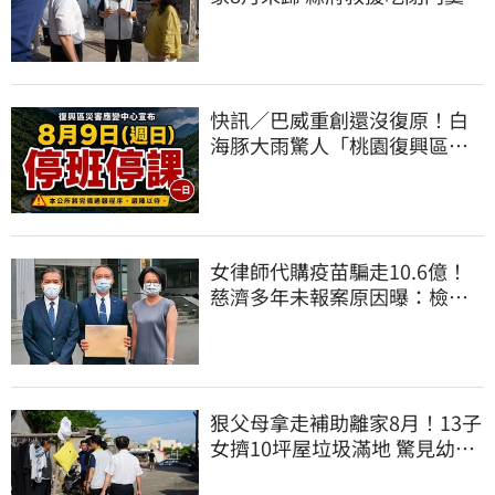
因曝
快訊／巴威重創還沒復原！白
海豚大雨驚人「桃園復興區」
緊急停班停課
女律師代購疫苗騙走10.6億！
慈濟多年未報案原因曝：檢警
上門才知被騙
狠父母拿走補助離家8月！13子
女擠10坪屋垃圾滿地 驚見幼童
深夜遊蕩