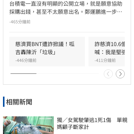
台積電一直沒有明顯的公開立場，就是願意協助
採購出錢，甚至不太願意出名。鄭運鵬進一步指
出，慈濟和鴻海、台積電不同的地方在於慈濟本
-465分鐘前
身有強大的醫院體系，其實是最有醫學幕僚板凳
深度的，慈濟願意出錢出力當然值得國人感謝。
不過回頭驗證，慈濟在當時的採購過程中幾乎沒
慈濟買BNT遭詐掀議！呱
詐慈濟10.6億
有角色，但是，慈濟在當年是最常表態的，顯然
吉轟陳沂「垃圾」
喊：我是堅強的
慈濟內部在BNT的這麼大金額的重要採購上，慈
-446分鐘前
-411分鐘前
濟醫院並沒有被賦予重要的角色，原因不明。
相關新聞
獨／女駕駛肇逃1死1傷　單親
媽顧子斷家計