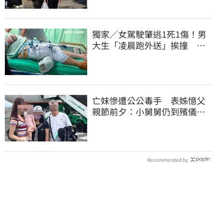
獨家／女駕駛肇逃1死1傷！男
大生「凌晨跑外送」挨撞 媽
淚：家快瓦解
亡妹慘遭公公毒手 表姊憶父
親節前夕：小舅舅仍到殯儀館
陪她說話
Recommended by