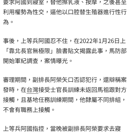
要求阿國到寢室，替他擦乳液、按摩，之後甚至
利用權勢為性交，逼他以口腔替生殖器進行性行
為。
事後，上等兵阿國忍不住，在2022年1月26日上
「靠北長官無極限」臉書貼文揭露此事，馬防部
開始軍紀調查，案情曝光。
審理期間，副排長阿榮矢口否認犯行，還辯稱案
發時，在
台灣
接受士官長訓練未返回馬祖跟對方
接觸，且基地任務訓練期間，他隸屬不同排組，
不會有職務上接觸。
上等兵阿國指控，當晚被副排長阿榮要求去寢