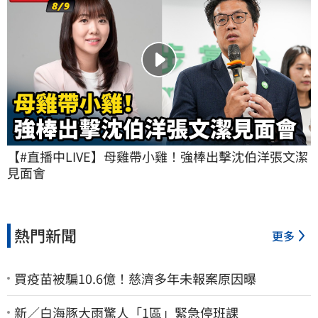
【#直播中LIVE】母雞帶小雞！強棒出擊沈伯洋張文潔
見面會
熱門新聞
更多
買疫苗被騙10.6億！慈濟多年未報案原因曝
新／白海豚大雨驚人「1區」緊急停班課