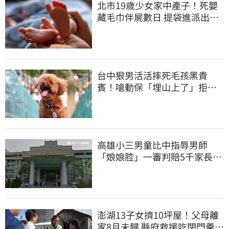
北市19歲少女家中產子！死嬰
藏毛巾伴屍數日 提袋進派出所
嚇壞警員
台中狠男活活摔死毛孩黑貴
賓！嗆動保「埋山上了」拒交
屍體 下場曝光
高雄小三男童比中指辱男師
「娘娘腔」一審判賠5千家長不
服上訴 二審更慘
澎湖13子女擠10坪屋！父母離
家8月未歸 縣府救援吃閉門羹原