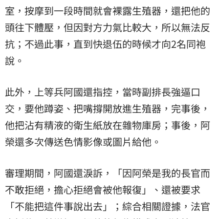
室，按摩到一段時間就會裸露生殖器，還把他的
頭往下體壓，但因對方力氣比較大，所以無法反
抗；不過此事，直到快退伍的時候才向2名同袍
說。
此外，上等兵阿國還指控，當時副排長強逼口
交，要他蹲姿、把嘴撐開放進生殖器，完事後，
他把沾有精液的衛生紙放在雜物庫房；事後，阿
榮還多次傳送色情影像或圖片給他。
審理期間，阿國還淚訴，「因阿榮是我的長官而
不敢拒絕，擔心拒絕會被他報復」、還被要求
「不能把這件事說出去」；綜合相關證據，法官