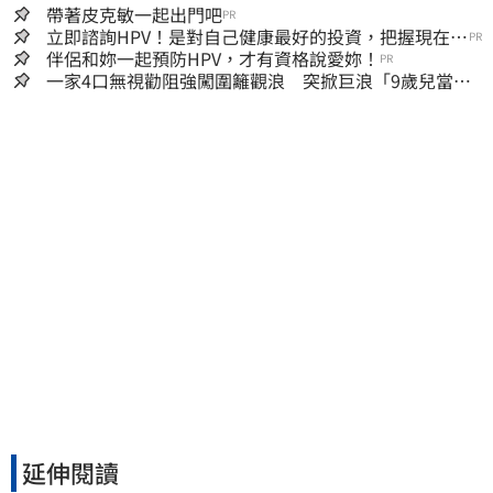
帶著皮克敏一起出門吧
PR
立即諮詢HPV！是對自己健康最好的投資，把握現在不
PR
嫌晚！
伴侶和妳一起預防HPV，才有資格說愛妳！
PR
一家4口無視勸阻強闖圍籬觀浪 突掀巨浪「9歲兒當場
遭捲入海」
延伸閱讀