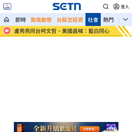
登入
即時
颱風動態
台股怎投資
社會
熱門
影音
爆哭
盧秀燕同台柯文哲、黃國昌喊：藍白同心
慈濟買
圾」