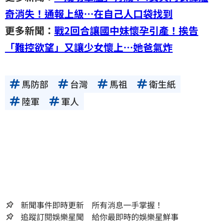
奇消失！通報上級…在自己人口袋找到
更多新聞：
戰2回合讓國中妹懷孕引產！挨告
「難控欲望」又讓少女懷上…她爸氣炸
馬防部
台灣
馬祖
衛生紙
陸軍
軍人
新聞事件即時更新 所有消息一手掌握！
追蹤訂閱娛樂星聞 給你最即時的娛樂星鮮事