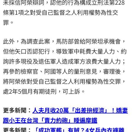
未採信阿榮辯詞，認他的行為構成立刑法第228
條第1項之對受自己監督之人利用權勢為性交
罪。
此外，為調查此案，馬防部曾給阿榮坦承機會，
但他矢口否認犯行，導致軍中耗費大量人力、約
詢許多現役及退伍軍人造成軍方浪費大量人力；
再參酌檢察官、阿國等人的量刑意見，審理後，
將阿榮依對受自己監督之人利用權勢為性交罪，
處2年5個月有期徒刑，可上訴。
更多新聞：
人夫月收20萬「出差拚經濟」！嬌妻
跟小王在台灣「賣力約砲」睡遍摩鐵
更多新聞：
「成功軍艦」有賊？4女兵內衣褲離