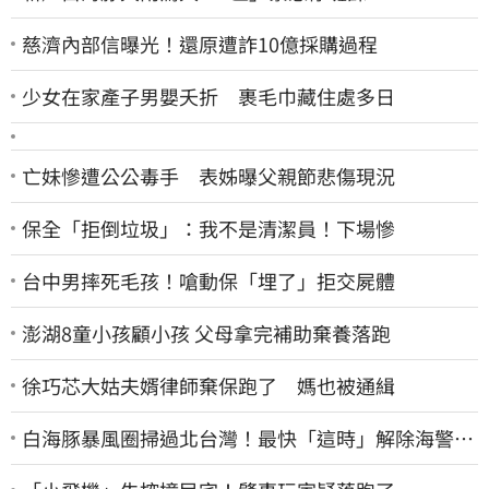
慈濟內部信曝光！還原遭詐10億採購過程
少女在家產子男嬰夭折 裹毛巾藏住處多日
亡妹慘遭公公毒手 表姊曝父親節悲傷現況
保全「拒倒垃圾」：我不是清潔員！下場慘
台中男摔死毛孩！嗆動保「埋了」拒交屍體
澎湖8童小孩顧小孩 父母拿完補助棄養落跑
徐巧芯大姑夫婿律師棄保跑了 媽也被通緝
白海豚暴風圈掃過北台灣！最快「這時」解除海警
9日停班停課一覽