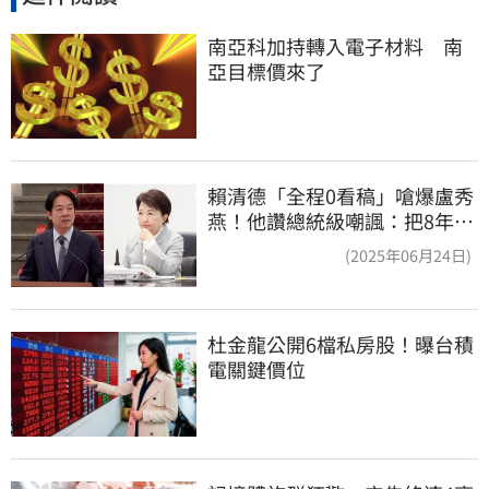
南亞科加持轉入電子材料　南
亞目標價來了
賴清德「全程0看稿」嗆爆盧秀
燕！他讚總統級嘲諷：把8年總
帳一次掀翻
(2025年06月24日)
杜金龍公開6檔私房股！曝台積
電關鍵價位