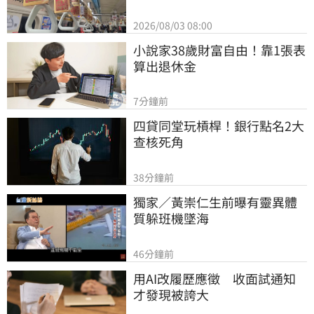
2026/08/03 08:00
小說家38歲財富自由！靠1張表
算出退休金
7分鐘前
四貸同堂玩槓桿！銀行點名2大
查核死角
38分鐘前
獨家／黃崇仁生前曝有靈異體
質躲班機墜海
46分鐘前
用AI改履歷應徵　收面試通知
才發現被誇大