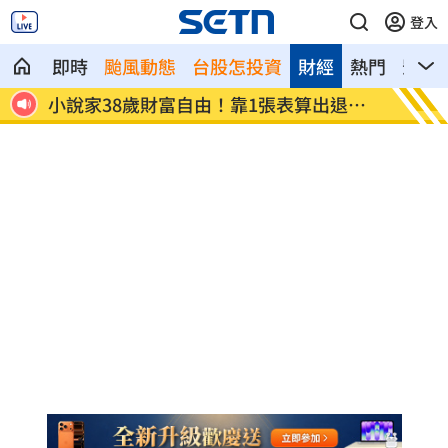
登入
即時
颱風動態
台股怎投資
財經
熱門
影音
國產
小說家38歲財富自由！靠1張表算出退休
淡江大
金