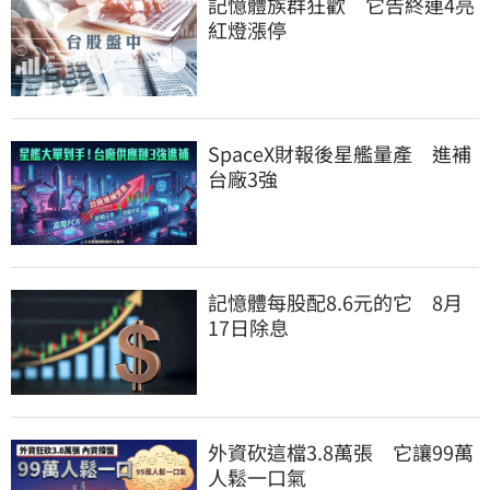
記憶體族群狂歡　它告終連4亮
紅燈漲停
SpaceX財報後星艦量產　進補
台廠3強
記憶體每股配8.6元的它　8月
17日除息
外資砍這檔3.8萬張　它讓99萬
人鬆一口氣