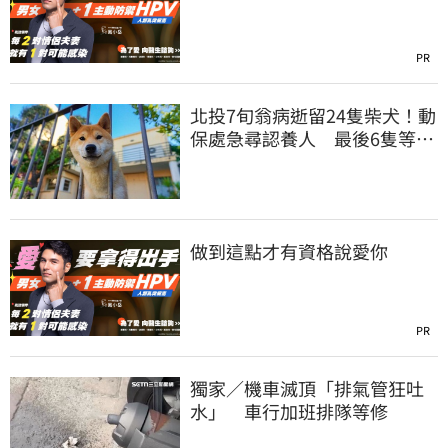
PR
北投7旬翁病逝留24隻柴犬！動
保處急尋認養人 最後6隻等新
主人
做到這點才有資格說愛你
PR
獨家／機車滅頂「排氣管狂吐
水」 車行加班排隊等修