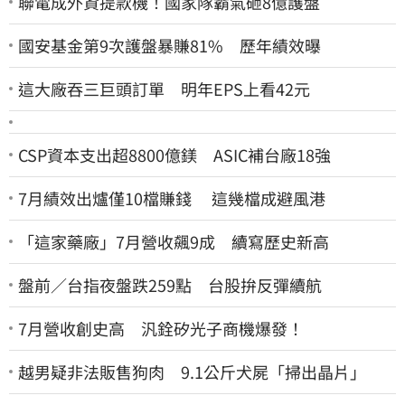
聯電成外資提款機！國家隊霸氣砸8億護盤
國安基金第9次護盤暴賺81% 歷年績效曝
這大廠吞三巨頭訂單 明年EPS上看42元
CSP資本支出超8800億鎂 ASIC補台廠18強
7月績效出爐僅10檔賺錢 這幾檔成避風港
「這家藥廠」7月營收飆9成 續寫歷史新高
盤前／台指夜盤跌259點 台股拚反彈續航
7月營收創史高 汎銓矽光子商機爆發！
越男疑非法販售狗肉 9.1公斤犬屍「掃出晶片」