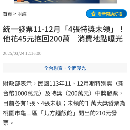
首頁
財經
看新聞換好禮
統一發票11-12月「4張特獎未領」！
他花45元抱回200萬 消費地點曝光
2025/03/24 12:16:00
全台聯賣，全面曝光
財政部
表示，民國113年11、12月期特別獎（新
台幣1000萬元）及特獎（
200萬
元）
中獎
發票，
目前各有1張、4張未領；未領的千萬大獎發票為
桃園市龜山區「北方麵飯館」開出的210元發
票。