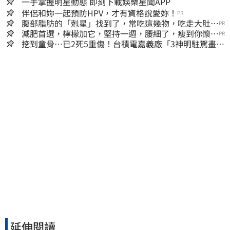
一手掌握明星動態 即刻下載娛樂星聞APP
伴侶和妳一起預防HPV，才有資格說愛妳！
PR
腹部脂肪的「剋星」找到了，常吃這幾物，吃走大肚
PR
囊，瘦出小蠻腰
減肥首選，檸檬加它，堅持一週，腰細了，瘦到你懷疑
PR
人生
挖到童骨…已2死5重傷！台積電嘉義廠「3神明駐駕畫面
曝光」
延伸閱讀