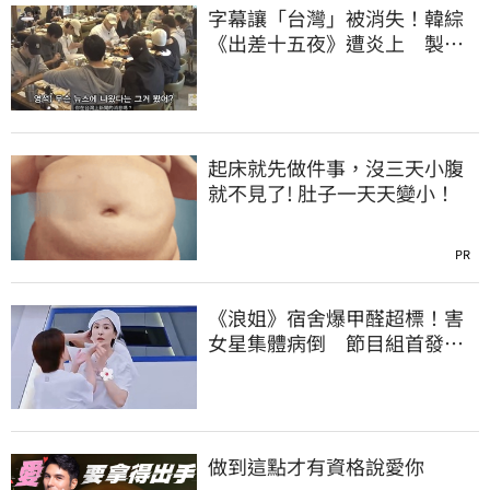
字幕讓「台灣」被消失！韓綜
《出差十五夜》遭炎上 製作
組發聲認錯了
起床就先做件事，沒三天小腹
就不見了! 肚子一天天變小！
PR
《浪姐》宿舍爆甲醛超標！害
女星集體病倒 節目組首發聲
回應了
做到這點才有資格說愛你