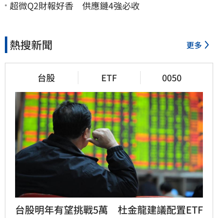
超微Q2財報好香 供應鏈4強必收
熱搜新聞
更多
台股
ETF
0050
台股明年有望挑戰5萬　杜金龍建議配置ETF