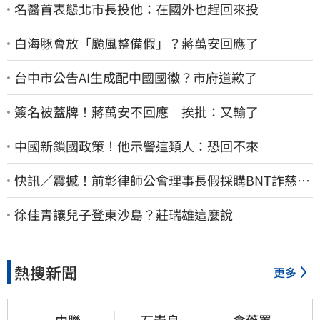
名醫首表態北市長投他：在國外也趕回來投
白海豚會放「颱風整備假」？蔣萬安回應了
台中市公告AI生成配中國國徽？市府道歉了
簽名被蓋牌！蔣萬安不回應 挨批：又輸了
中國新鎖國政策！他示警這類人：恐回不來
快訊／震撼！前彰律師公會理事長假採購BNT詐慈濟
10億、洗錢囤232kg黃金
徐佳青讓兒子登東沙島？莊瑞雄這麼說
熱搜新聞
更多