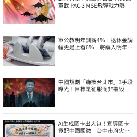
軍武 PAC-3 MSE飛彈戰力曝
軍公教明年調薪4％！退休金調
幅更是上看6％ 將編入明年度
總預算
中國規劃「癱瘓台北市」3手段
曝光！目標是征服而非摧毀、
削弱抵抗意志
AI生成圖卡出大包！宣導圖卡
竟配中國國徽 台中市府火速