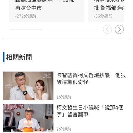
準」是基於營養標示的務實考量。（記者：簡浩
再嗆台中市
批 衛福部:無欺
正）
-272分鐘前
-36分鐘前
相關新聞
陳智菡賀柯文哲爆抄襲　他狠
酸這黨很奇怪
1分鐘前
柯文哲生日小編喊「說那4個
字」留言翻車
7分鐘前