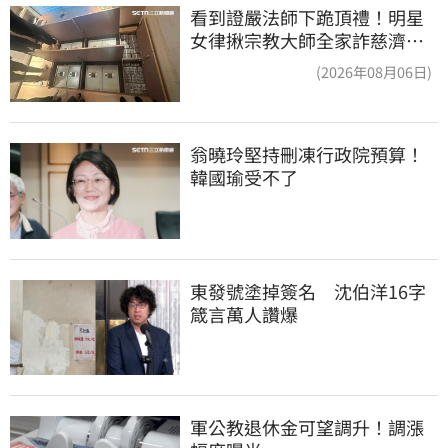
看到證嚴法師下跪頂禮！明星
女律揪宗教大師全家詐慈濟…
全家爽睡黃金堆
(2026年08月06日)
翁曉玲堅持刪凍行政院預算！
韓國瑜受不了
東發號塗掉簽名　沈伯洋16字
箴言萬人讚爆
軍公教退休金可望調升！調漲