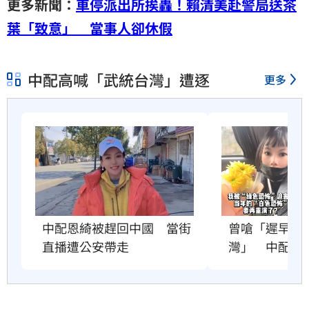
更多新聞：
車停派出所挨轟！賴清美赴警局送茶
葉「致意」 當事人卻休假
中配高喊「武統台灣」遭逐
更多
曾嗆「遲早紅
中配恩綺被趕回中國　當街
灣」　中配關
直播遭公安帶走