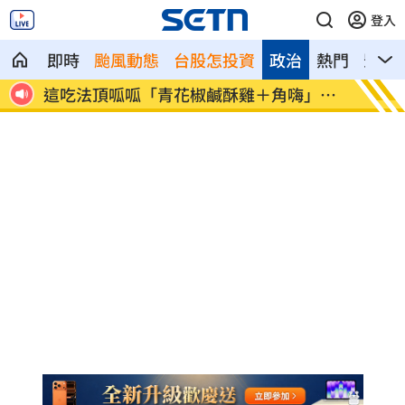
登入
即時
颱風動態
台股怎投資
政治
熱門
影音
神鎮
這吃法頂呱呱「青花椒鹹酥雞＋角嗨」開
韓股慘
賣