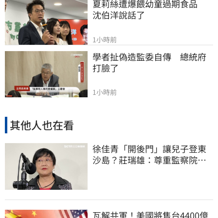
夏莉絲遭爆餵幼童過期食品　
沈伯洋說話了
1小時前
學者扯偽造監委自傳　總統府
打臉了
1小時前
其他人也在看
徐佳青「開後門」讓兒子登東
沙島？莊瑞雄：尊重監察院調
查報告
瓦解共軍！美國將售台4400億