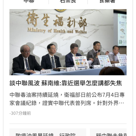
中聯
石崇良
食藥署
談中聯風波 蘇南維:靠近選舉怎麼講都失焦
中聯毒油案持續延燒，衛福部日前公布7月4日專
家會議紀錄，證實中聯代表曾列席。針對外界質
疑，與會的台大教授蘇南維還原現場，強調專家
-307分鐘前
當時不斷挑戰中聯製程，中聯僅在受詢問時才進
行辯護。蘇南維直言，該事件已從單純科學討論
演變為政治議題，並解釋當初主張「20%下架標
致癌油風暴延燒　行政院
稱中聯未參與下