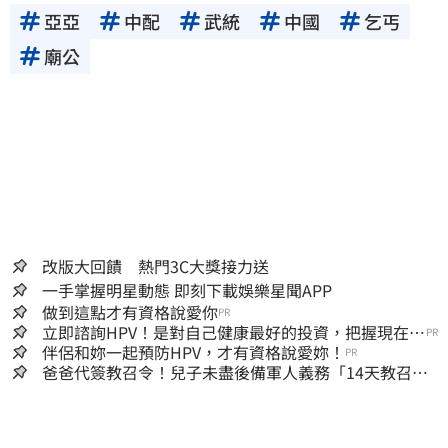
亞亞
中配
武統
中國
乞丐
廟公
改版大回饋 熱門3C大獎接力送
一手掌握明星動態 即刻下載娛樂星聞APP
做到這點才有資格說愛你
PR
立即諮詢HPV！是對自己健康最好的投資，把握現在不
PR
嫌晚！
伴侶和妳一起預防HPV，才有資格說愛妳！
PR
爸爸代簽教召令！兒子未盡後備軍人義務「14天教召不
去」換3個月刑期