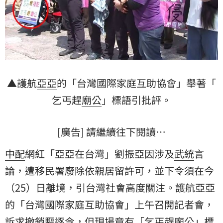
▲護航
亞亞
的「台灣國際家庭互助協會」舉著「
乞丐
趕
廟公
」標語引批評。
[廣告] 請繼續往下閱讀…
中配
網紅「亞亞在台灣」劉振亞因涉及
武統
言
論，遭移民署廢除依親居留許可，並下令須在今
（25）日離境，引台灣社會高度關注。護航亞亞
的「台灣國際家庭互助協會」上午召開記者會，
訴求撤銷驅逐令，但現場竟有「乞丐趕廟公」標