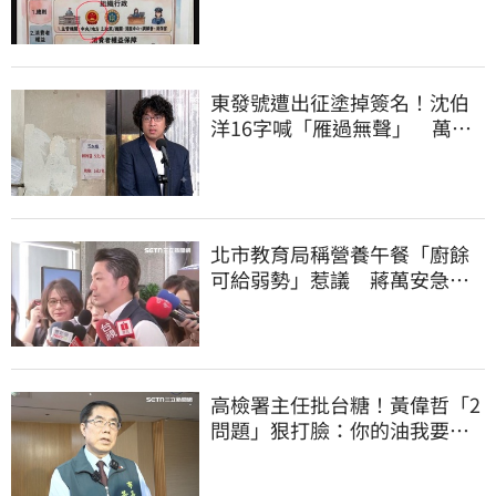
下架道歉
東發號遭出征塗掉簽名！沈伯
洋16字喊「雁過無聲」 萬人
讚：這就是高度
北市教育局稱營養午餐「廚餘
可給弱勢」惹議 蔣萬安急
喊：不會這樣做
高檢署主任批台糖！黃偉哲「2
問題」狠打臉：你的油我要通
報什麼？