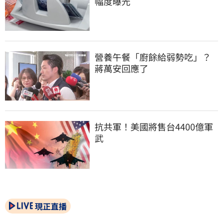
幅度曝光
營養午餐「廚餘給弱勢吃」？
蔣萬安回應了
抗共軍！美國將售台4400億軍
武
現正直播