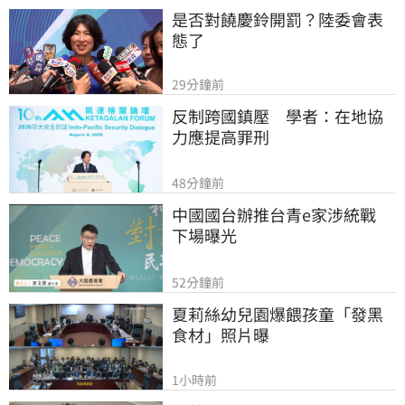
是否對饒慶鈴開罰？陸委會表
態了
29分鐘前
反制跨國鎮壓　學者：在地協
力應提高罪刑
48分鐘前
中國國台辦推台青e家涉統戰　
下場曝光
52分鐘前
夏莉絲幼兒園爆餵孩童「發黑
食材」照片曝
1小時前