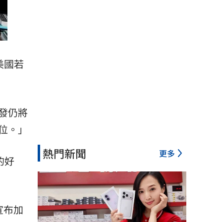
美國若
發仍將
位。」
熱門新聞
更多
的好
宣布加