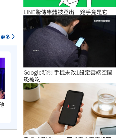
LINE驚傳集體被登出　兇手竟是它
更多
Google新制 手機未改1設定雲端空間
恐被吃
他