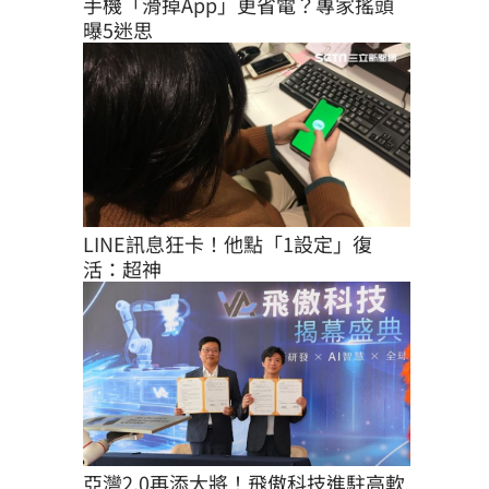
手機「滑掉App」更省電？專家搖頭
曝5迷思
LINE訊息狂卡！他點「1設定」復
活：超神
亞灣2.0再添大將！飛傲科技進駐高軟