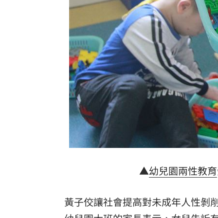
白海豚更近了！「恐輕掃北部」風雨熱
抹黑陳時中擋疫苗！他曝往事嗆柯：欠
台灣彩券開獎直播中
20:31
LIVE三立+24小時直播
15:27
三立iNEWS新聞台線上直播
18:00
理想混蛋號召粉絲跨海追星吃美食！
18:
▲
幼兒園
兩性教育
黃子佼讓社會提高對未成年人性剝