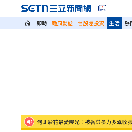
兒父親節喊我沒有爸爸 明金成遺孀心
即時
颱風動態
台股怎投資
生活
熱
林多關鍵3分砲 大都會橫掃守護者收3
違約交割飆近100億！將「犯1次就圈存
川普對「多晶矽」徵15%關稅 這時間
開盤／台積電漲20元領軍 台股漲近400
川普造勢又出狂言！嗆電動車駕駛「有
拒為產能過剩道歉！外媒嗆中國
09:03
河北彩花最愛曝光！被香菜多力多滋收
慈濟買疫苗被詐10億 聲明1句醫轟：太