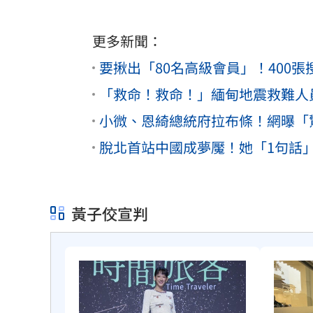
更多新聞：
要揪出「80名高級會員」！400
「救命！救命！」緬甸地震救難人
小微、恩綺總統府拉布條！網曝「
脫北首站中國成夢魘！她「1句話
黃子佼宣判