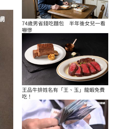
74歲男省錢吃麵包　半年後女兒一看
嚇慘
王品牛排姓名有「王、玉」龍蝦免費
吃！