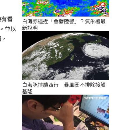
她有看
白海豚逼近「會發陸警」？氣象署最
新說明
。並以
觸，
白海豚持續西行　暴風圈不排除接觸
基隆