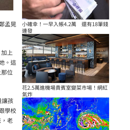
鄭孟晃
小確幸！一早入帳4.2萬　還有18筆錢
連發
，加上
她。這
上那位
花2.5萬進機場貴賓室變菜市場！網紅
氣炸
量讓孩
跟學校
來，老