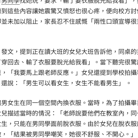
有
男同學
找她玩，要求「輸了要衣服脫光給我看」，
聽到這些內容讓她震驚又憤怒也很心疼，便向校方討
卻並未加以阻止，家長忍不住感慨「兩性口頭宣導很
」發文，提到正在讀大班的女兒大班告訴他，同桌的
了穿回去、輸了衣服要脫光給我看」。當下聽完很驚
重，「我要馬上跟老師反應。」女兒還提到學校拍攝
還說：「男生可以看女生，女生不能看男生」 。
讓男女生在同一個空間內換衣服。當時，為了拍攝畢
女兒描述當時的情況：「老師說要他們在教室內，同
女生，只能在男同學面前脫衣服。由於女兒在脫衣服
做，「結果被男同學嘲笑，她很不舒服、不開心。」