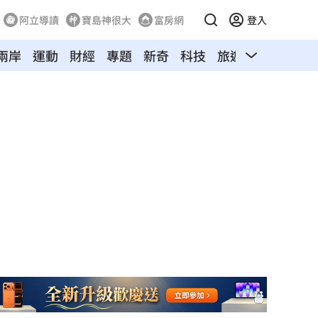
阿立導讀
寶島神很大
富房網
登入
兩岸
運動
財經
專題
新奇
科技
旅遊
汽車
寵物