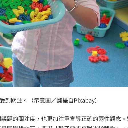
區曝
08:37
道歉
08:36
15
受到關注。（示意圖／翻攝自Pixabay）
削議題的關注度，也更加注重宣導正確的兩性觀念。