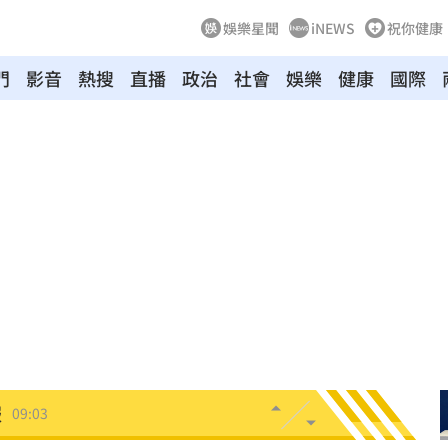
娛樂星聞
iNEWS
祝你健康
酸
09:19
門
影音
熱搜
直播
政治
社會
娛樂
健康
國際
連勝
09:16
」
09:16
生效
09:13
點
09:09
病」
09:05
服
09:03
瞎
09:01