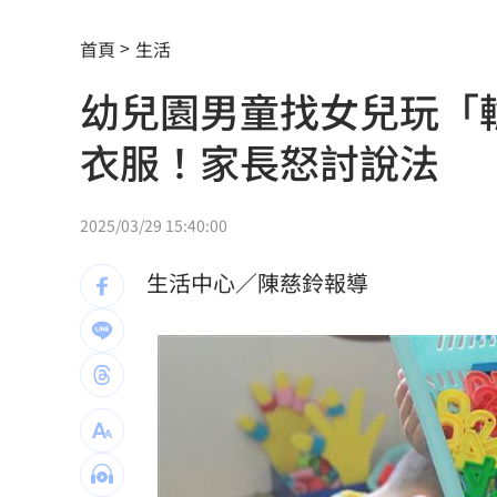
布瑞格曼9局下追平轟 再見失誤氣走藍
首頁
生活
不是只有AI！富蘭克林推薦「他」紅利
幼兒園男童找女兒玩「
鄭明典揭白海豚動態 氣象署：不排除
衣服！家長怒討說法
新／爆涉貪！議員范織欽…遭檢調漏夜
2025/03/29 15:40:00
台股急跌逆勢買95％滿倉 專家曝操作
生活中心／陳慈鈴報導
高斯曼披小熊戰袍 慶幸不用先對決老
陳時中早提醒慈濟！學者：做到流血沒
大罷免名店遭酸本業造謠 老闆怒提告
慈濟買BNT遭詐 綠：藍白政治人物應