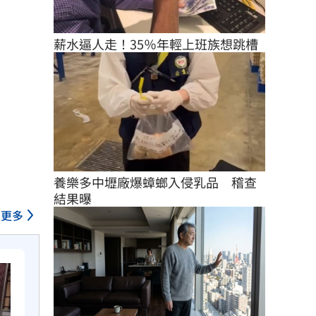
薪水逼人走！35％年輕上班族想跳槽
養樂多中壢廠爆蟑螂入侵乳品　稽查
結果曝
更多