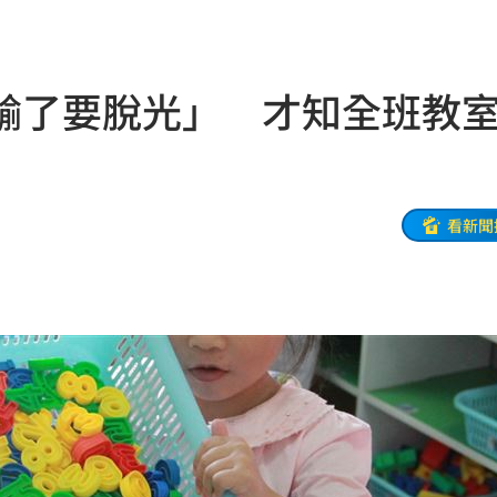
鳥
09:01
更多
08:57
輸了要脫光」 才知全班教
陸警
08:56
偵訊
08:50
看新聞
手法
08:47
東家
08:46
人理
08:46
08:39
道歉
08:39