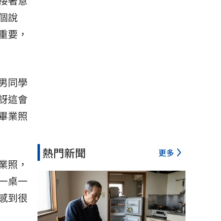
接著意
個說
重要，
男同學
訝這會
畢業照
熱門新聞
更多
業照，
一桌一
感到很