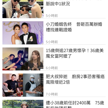
脈說中1狀況
5小時前
小刀婚姻告終　昔砸百萬辦婚
禮找連戰證婚
5小時前
15歲倒追27歲男懷孕！36歲美
魔女當阿嬤了
6小時前
肥大叔猝逝　廚房2事恐害罹癌
風險增近2倍
7小時前
遭小38歲前任討2400萬　75歲
影后強硬反擊