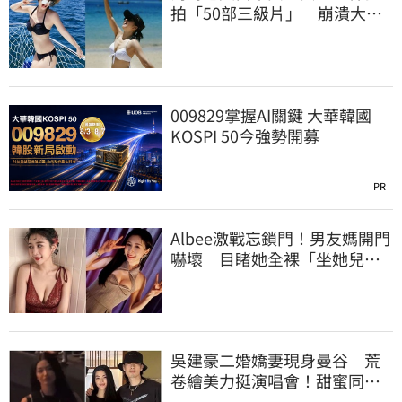
拍「50部三級片」 崩潰大
哭：沒靈魂了
009829掌握AI關鍵 大華韓國
KOSPI 50今強勢開募
PR
Albee激戰忘鎖門！男友媽開門
嚇壞 目睹她全裸「坐她兒子
身上」
吳建豪二婚嬌妻現身曼谷 荒
卷繪美力挺演唱會！甜蜜同框
合照首度曝光