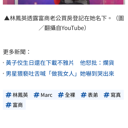
▲林鳳英透露富商老公買房登記在她名下。（圖
／翻攝自YouTube）
更多新聞：
黃子佼生日還在下載不雅片 他怒批：爛貨
男星猥褻吐舌喊「做我女人」她嚇到哭出來
林鳳英
Marc
全裸
表弟
寫真
富商