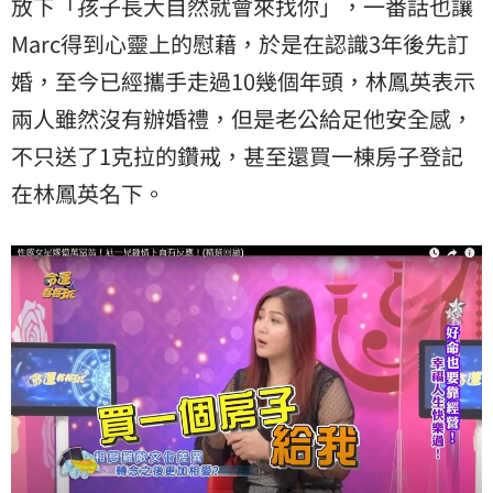
放下「孩子長大自然就會來找你」，一番話也讓
Marc得到心靈上的慰藉，於是在認識3年後先訂
婚，至今已經攜手走過10幾個年頭，林鳳英表示
兩人雖然沒有辦婚禮，但是老公給足他安全感，
不只送了1克拉的鑽戒，甚至還買一棟房子登記
在林鳳英名下。