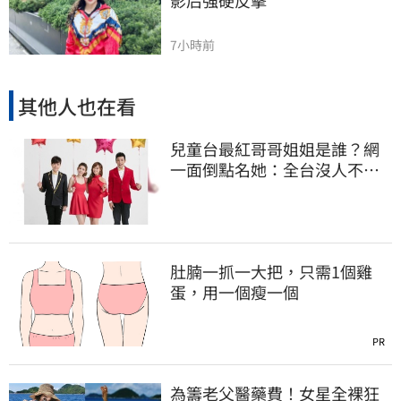
7小時前
其他人也在看
兒童台最紅哥哥姐姐是誰？網
一面倒點名她：全台沒人不認
識
肚腩一抓一大把，只需1個雞
蛋，用一個瘦一個
PR
為籌老父醫藥費！女星全裸狂