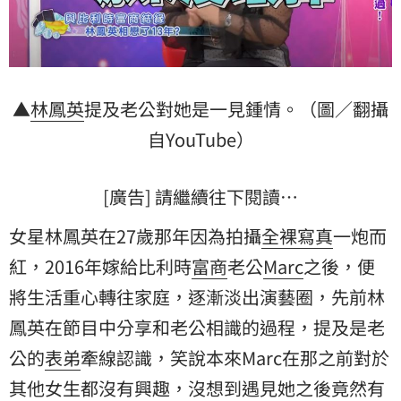
▲
林鳳英
提及老公對她是一見鍾情。（圖／翻攝
自YouTube）
[廣告] 請繼續往下閱讀…
女星林鳳英在27歲那年因為拍攝
全裸
寫真
一炮而
紅，2016年嫁給比利時
富商
老公
Marc
之後，便
將生活重心轉往家庭，逐漸淡出演藝圈，先前林
鳳英在節目中分享和老公相識的過程，提及是老
公的
表弟
牽線認識，笑說本來Marc在那之前對於
其他女生都沒有興趣，沒想到遇見她之後竟然有