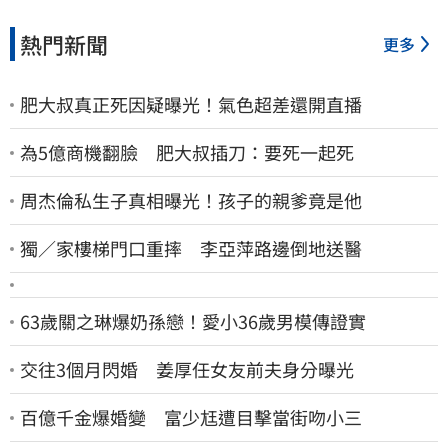
熱門新聞
更多
肥大叔真正死因疑曝光！氣色超差還開直播
為5億商機翻臉 肥大叔插刀：要死一起死
周杰倫私生子真相曝光！孩子的親爹竟是他
獨／家樓梯門口重摔 李亞萍路邊倒地送醫
63歲關之琳爆奶孫戀！愛小36歲男模傳證實
交往3個月閃婚 姜厚任女友前夫身分曝光
百億千金爆婚變 富少尪遭目擊當街吻小三