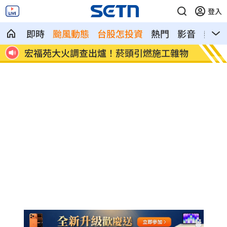
登入
即時
颱風動態
台股怎投資
熱門
影音
熱搜
8元！
宏福苑大火調查出爐！菸頭引燃施工雜物
定投1
位！