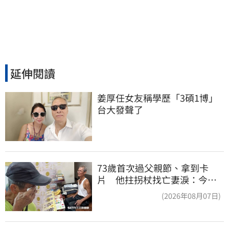
延伸閱讀
姜厚任女友稱學歷「3碩1博」 
台大發聲了
73歲首次過父親節、拿到卡
片 他拄拐杖找亡妻淚：今天
好多人來幫我慶祝
(2026年08月07日)