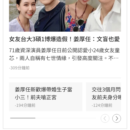
女友台大3碩1博爆造假！姜厚任：文盲也愛
71歲資深演員姜厚任日前公開認愛小24歲女友童
芯，兩人自稱有七世情緣，引發高度關注。不料
童芯隨即遭網友起底，不僅宣稱的台大「3碩1
-309分鐘前
博」高學歷在論文系統查無資料，連過往的舊明
信片也被質疑造假，其複雜的四度改名與過往婚
姻史也遭挖出。面對外界排山倒海的質疑聲浪，
姜厚任新歡爆帶婚生子當
交往3個月閃婚
姜厚任展現霸氣護愛態度，強調感情不受學歷與
小三！前夫嗆正宮
友前夫身分曝光
背景影響，更笑稱即便女友是文盲也照樣喜歡，
-194分鐘前
-124分鐘前
不受外界負面傳聞干擾，堅定捍衛這段相差39歲
的戀情。