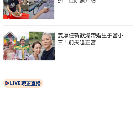
逝　住院照片曝
姜厚任新歡爆帶婚生子當小
三！前夫嗆正宮
現正直播