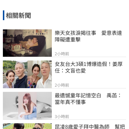
相關新聞
樂天女孩淚揭往事　愛意表達
障礙遭重擊
2小時前
女友台大3碩1博爆造假！姜厚
任：文盲也愛
2小時前
最遺憾童年記憶空白　禹菡：
當年真不懂事
3小時前
昆凌8歲愛子拜中醫為師　幫把