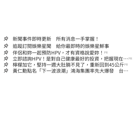
新聞事件即時更新 所有消息一手掌握！
追蹤訂閱娛樂星聞 給你最即時的娛樂星鮮事
伴侶和妳一起預防HPV，才有資格說愛妳！
PR
立即諮詢HPV！是對自己健康最好的投資，把握現在不
PR
嫌晚！
檸檬加它，堅持一週大肚腩不見了，重新回到45公斤
PR
黃仁勳點名「下一波浪潮」鴻海集團率先大爆發 台股
這族群全面噴出