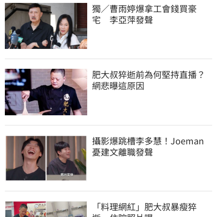
獨／曹雨婷爆拿工會錢買豪
宅　李亞萍發聲
肥大叔猝逝前為何堅持直播？
網悲曝這原因
攝影爆跳槽李多慧！Joeman
憂建文離職發聲
「料理網紅」肥大叔暴瘦猝