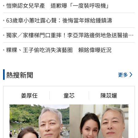
愷樂認女兒早產 道歉曝「一度裝呼吸機」
63歲章小蕙吐露心聲：後悔當年嫁給鍾鎮濤
獨家／家樓梯門口重摔！李亞萍路邊倒地急送醫搶
命 「最新傷況」曝
粿粿、王子偷吃消失演藝圈 賴銘偉曝近況
熱搜新聞
更多
姜厚任
童芯
陳苡孋