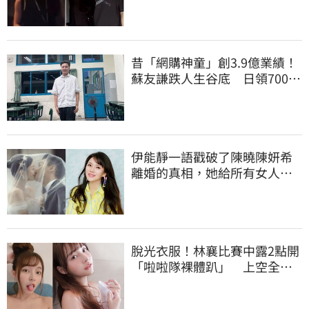
昔「網購神童」創3.9億業績！
蘇友謙跌人生谷底 日領700元
零用錢重出發
伊能靜一語戳破了陳曉陳妍希
離婚的真相，她給所有女人
「敲響警鐘」
脫光衣服！林襄比賽中露2點開
「啦啦隊裸體趴」 上空全裸
被看光光