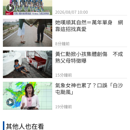
2026/08/07 10:00
她嘆順其自然＝萬年單身　網
靠這招找真愛
8分鐘前
黃仁勳掀小孩集體創傷　不成
熟父母特徵曝
15分鐘前
氣象女神也累了？口誤「白沙
屯颱風」
19分鐘前
其他人也在看