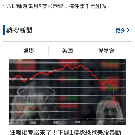
命理師曝鬼月8禁忌示警：這件事千萬別做
熱搜新聞
更多
通膨
美國
聯準會
狂飆後考驗來了！下週1指標恐掀美股暴動