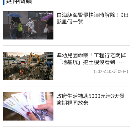
延伸閱讀
白海豚海警最快這時解除！9日
颱風假一覽
準幼兒園命案！工程行老闆掉
「地基坑」挖土機沒看到…下
土石活埋他
(2026年08月09日)
政府生活補助5000元連3天發 
逾期視同放棄