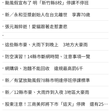
颱風假宣布了 明「新竹縣8校」停課不停班
新／永和豆漿創始人在台北離世 享壽70歲
張元瀚猝逝！愛貓跟著走惹妻悲
這些縣市豪、大雨下到晚上 3地方大豪雨
防空演習！14縣市斷網時間、注意事項一覽
網購袋、泡麵不能回收 違規最高罰6千
新／有望放颱風假?8縣市明達停班停課標準
新／12縣市豪、大雨炸到入夜 3地區大豪雨
股東注意！三商美邦將下市「這天」停牌 還有252
名千張大戶