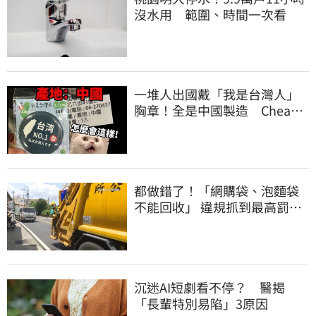
沒水用 範圍、時間一次看
一堆人出國戴「我是台灣人」
胸章！全是中國製造 Cheap
酸：精神分裂
都做錯了！「網購袋、泡麵袋
不能回收」 違規抓到最高罰
6000元
沉迷AI短劇看不停？ 醫揭
「長輩特別易陷」3原因