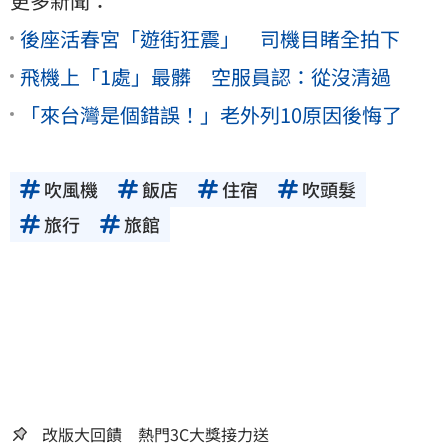
更多新聞：
後座活春宮「遊街狂震」 司機目睹全拍下
飛機上「1處」最髒 空服員認：從沒清過
「來台灣是個錯誤！」老外列10原因後悔了
吹風機
飯店
住宿
吹頭髮
旅行
旅館
改版大回饋 熱門3C大獎接力送