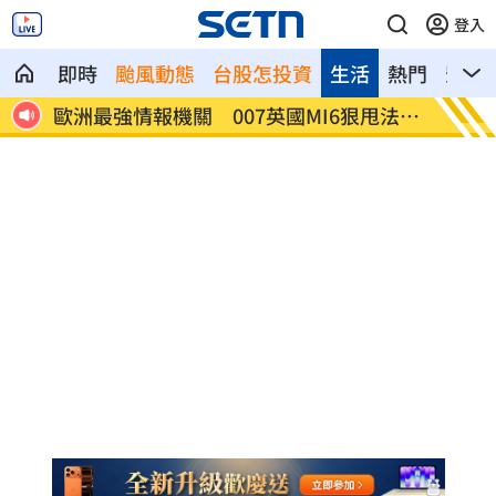
登入
即時
颱風動態
台股怎投資
生活
熱門
影音
賢回
歐洲最強情報機關 007英國MI6狠甩法奪
202
冠
灣