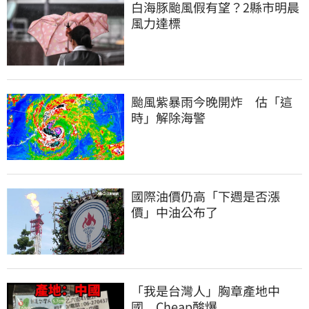
白海豚颱風假有望？2縣市明晨
風力達標
颱風紫暴雨今晚開炸　估「這
時」解除海警
國際油價仍高「下週是否漲
價」中油公布了
「我是台灣人」胸章產地中
國　Cheap酸爆