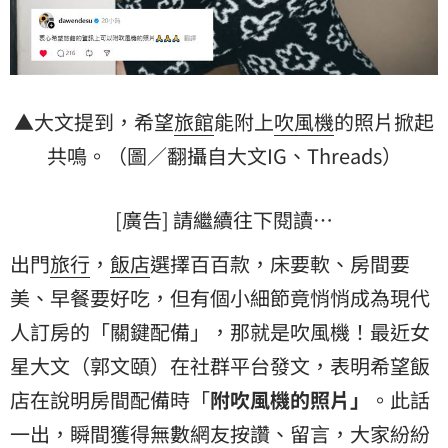
▲大文提到，希望
旅館
能附上
吹風機
的照片掀起
共鳴。（圖／翻攝自大文IG、Threads）
[廣告] 請繼續往下閱讀…
出門
旅行
，
飯店
選擇百百款，床要軟、房間要
美、早餐要好吃，但有個小細節竟悄悄成為現代
人訂房的「關鍵配備」，那就是吹風機！最近女
星大文（郭文頤）在社群平台發文，表明希望飯
店在說明房間配備時「
附吹風機的照片」
。此話
一出，瞬間獲得無數網友按讚、留言，大家紛紛