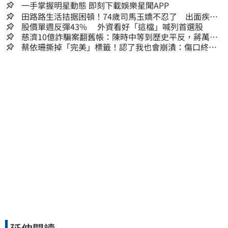
一手掌握明星動態 即刻下載娛樂星聞APP
田路路生活拮据困頓！74歲司馬玉嬌不忍了 出面疾呼1
事
股價單週反彈43% 外資看好「這檔」喊列首選股
慈濟10億詐騙案翻舊帳：陳時中等到歷史平反，蔣萬安
償還2022政治利息
蔡依珊撕掉「完美」標籤！認了我也會崩潰：傷口終究
會癒合