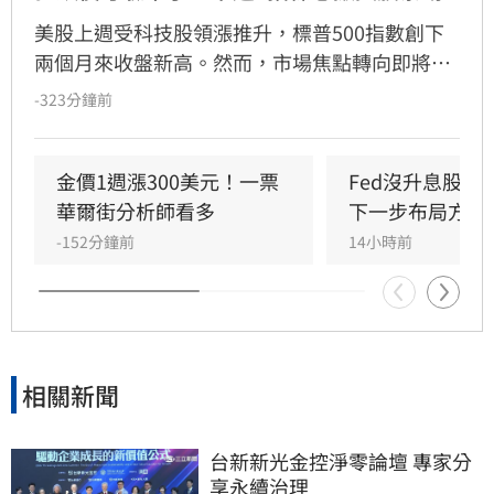
美股上週受科技股領漲推升，標普500指數創下
兩個月來收盤新高。然而，市場焦點轉向即將公
布的7月消費者物價指數（CPI），該數據將成為
-323分鐘前
檢驗通膨壓力與聯準會（Fed）貨幣政策的關
鍵。經濟學家預期CPI年增率為3.4%，若數據反
彈恐引發股市拋售。目前市場對9月升息的預期
金價1週漲300美元！一票
Fed沒升息股市
因就業數據疲軟而降溫，但油價波動與通膨焦慮
華爾街分析師看多
下一步布局方向
仍是主要風險。
-152分鐘前
14小時前
相關新聞
台新新光金控淨零論壇 專家分
享永續治理