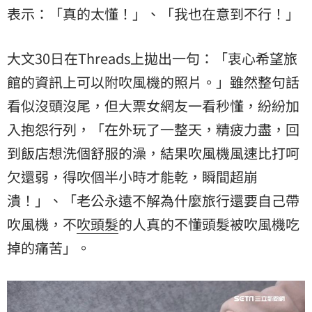
表示：「真的太懂！」、「我也在意到不行！」
大文30日在Threads上拋出一句：「衷心希望旅
館的資訊上可以附吹風機的照片。」雖然整句話
看似沒頭沒尾，但大票女網友一看秒懂，紛紛加
入抱怨行列，「在外玩了一整天，精疲力盡，回
到飯店想洗個舒服的澡，結果吹風機風速比打呵
欠還弱，得吹個半小時才能乾，瞬間超崩
潰！」、「老公永遠不解為什麼旅行還要自己帶
吹風機，不
吹頭髮
的人真的不懂頭髮被吹風機吃
掉的痛苦」。