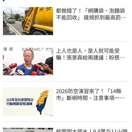
都做錯了！「網購袋、泡麵袋
不能回收」 違規抓到最高罰
6000元
上人也是人，是人就可能受
騙！張景森給兩建議：盼慈濟
展開「自淨」
2026防空演習來了！「14縣
市」斷網時間、注意事項一次
看
桃園明大停水！9.9萬戶11小時