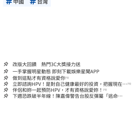
中國
台灣
改版大回饋 熱門3C大獎接力送
一手掌握明星動態 即刻下載娛樂星聞APP
做到這點才有資格說愛你
PR
立即諮詢HPV！是對自己健康最好的投資，把握現在不
PR
嫌晚！
伴侶和妳一起預防HPV，才有資格說愛妳！
PR
下週恐跌破半年線！陳嘉偉警告台股反彈屬「逃命
波」：空頭大屠殺剛開始