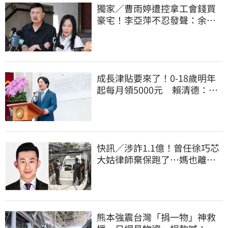
獨家／曹雨婷遭控拿工會錢買
豪宅！李亞萍不忍發聲：余天
管工會都貼錢
成長津貼要來了！0-18歲明年
起每月領5000元 賴清德：此
時不生更待何時
快訊／涉詐1.1億！曾任徐巧芯
大姑律師棄保跑了…媽也離
境 桃檢發通緝
熊本強震台灣「捐一物」神救