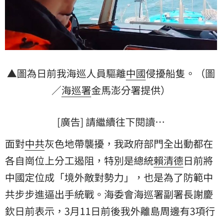
▲圖為日前我海巡人員驅離
中國
侵擾船隻。（圖
／
海巡署
金馬澎分署提供）
[廣告] 請繼續往下閱讀…
面對
中共
灰色地帶襲擾，我政府部門全出動都在
各自崗位上分工遏阻，特別是總統
賴清德
日前將
中國定位成「境外敵對勢力」，也是為了防範中
共步步進逼出手統戰。海委會海巡署副署長謝慶
欽日前表示，3月11日前後我外離島周邊有3項行