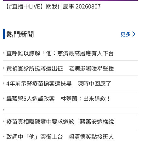
【#直播中LIVE】關我什麼事 20260807
熱門新聞
更多
直呼難以諒解！他：慈濟最高層應有人下台
黃禎憲診所挺蔣遭出征 老病患曝暖舉聲援
4年前示警疫苗掮客遭抹黑 陳時中回應了
轟藍營5人造謠政客 林楚茵：出來道歉！
疫苗真相曝陳實中要求道歉 蔣萬安這樣說
致詞中「他」突衝上台 賴清德笑點接班人