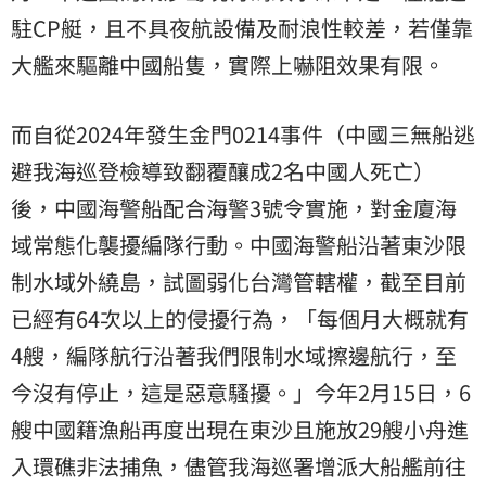
駐CP艇，且不具夜航設備及耐浪性較差，若僅靠
大艦來驅離中國船隻，實際上嚇阻效果有限。
而自從2024年發生金門0214事件（中國三無船逃
避我海巡登檢導致翻覆釀成2名中國人死亡）
後，中國海警船配合海警3號令實施，對金廈海
域常態化襲擾編隊行動。中國海警船沿著東沙限
制水域外繞島，試圖弱化台灣管轄權，截至目前
已經有64次以上的侵擾行為，「每個月大概就有
4艘，編隊航行沿著我們限制水域擦邊航行，至
今沒有停止，這是惡意騷擾。」今年2月15日，6
艘中國籍漁船再度出現在東沙且施放29艘小舟進
入環礁非法捕魚，儘管我海巡署增派大船艦前往