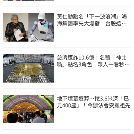
黃仁勳點名「下一波浪潮」鴻
海集團率先大爆發 台股這族
群全面噴出
慈濟遭詐10.6億！名醫「神比
喻」點名3角色 眾人一看秒懂
讚：好傳神
地下墳墓遷葬…挖3.6米深「已
見400座」！今辦法會安撫祖先