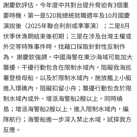
謝慶欽評估，今年度中共對台提升脅迫有3個重
要時機，第一是520我總統就職週年及10月國慶
演說後（2025年聯合利劍或準軍演）；二是8月
伏季休漁期結束後初期；三是在涉及台灣主權或
外交等特殊事件時，找藉口採取針對性反制作
為。 謝慶欽強調，中國海警在東沙海域可能加大
襲擾，干擾行動包含在限制水域內，阻礙我海巡
署登檢母船，以及於限制水域內，施放艦上小艇
進入環礁內，阻礙扣留小舟；襲擾行動包含於限
制水域內或外，增派海警船2艘以上，同時繞
島；增派海警船2艘以上，進入限制水域內，編
隊航行；海警船進一步深入禁止水域，試探我方
反應。