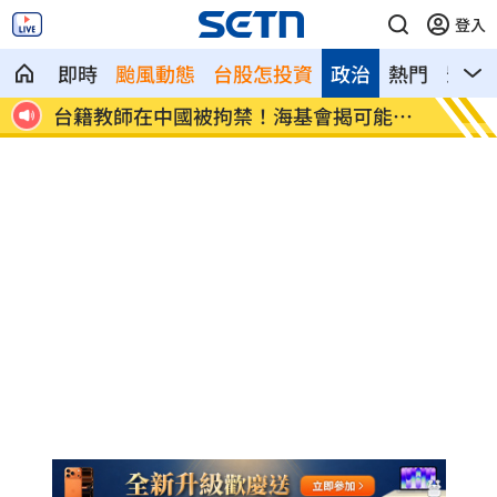
登入
即時
颱風動態
台股怎投資
政治
熱門
影音
不到
台籍教師在中國被拘禁！海基會揭可能原
公審燒
因
償