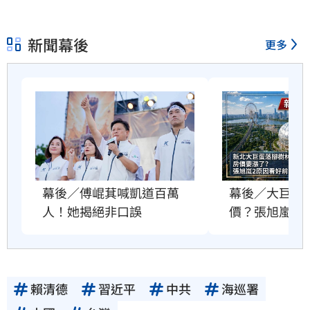
新聞幕後
更多
幕後／傅崐萁喊凱道百萬
幕後／大巨蛋
人！她揭絕非口誤
價？張旭嵐這
賴清德
習近平
中共
海巡署