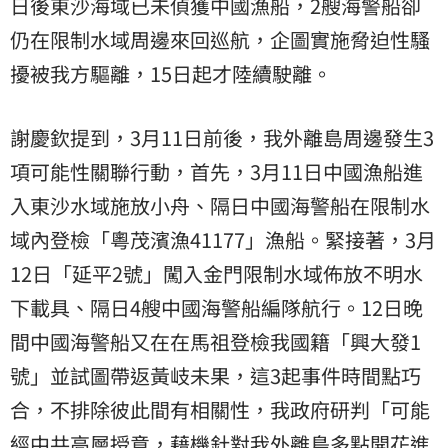
日後東沙海域已未偵獲中國漁船，2艘海警船卻
仍在限制水域周邊來回巡航，企圖實施脅迫性騷
擾被我方驅離，15日起才陸續駛離。
謝慶欽提到，3月11日前後，我外離島周邊發生3
項可能性關聯行動，首先，3月11日中國漁船進
入東沙水域施放小舟、隔日中國海警船在限制水
域內登檢「粵茂濱漁41177」漁船。緊接著，3月
12日「延平2號」闖入金門限制水域佈放不明水
下載具、隔日4艘中國海警船編隊航行。12日晚
間中國海警船又在在馬祖登檢我國籍「興大發1
號」並試圖帶返黃岐未果，這3起事件時間點巧
合，不排除彼此間有相關性，我政府研判「可能
經中共高層授意，藉機針對我外離島多點開花進