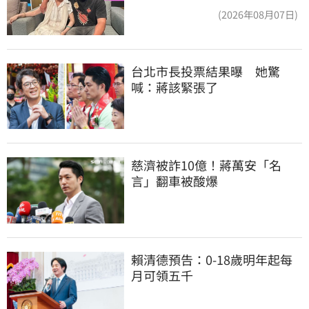
新傷況」曝
(2026年08月07日)
台北市長投票結果曝　她驚
喊：蔣該緊張了
慈濟被詐10億！蔣萬安「名
言」翻車被酸爆
賴清德預告：0-18歲明年起每
月可領五千