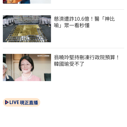
慈濟遭詐10.6億！醫「神比
喻」眾一看秒懂
翁曉玲堅持刪凍行政院預算！
韓國瑜受不了
現正直播