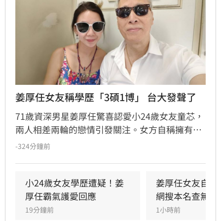
姜厚任女友稱學歷「3碩1博」 台大發聲了
71歲資深男星姜厚任驚喜認愛小24歲女友童芯，
兩人相差兩輪的戀情引發關注。女方自稱擁有台
大「3碩1博」的超狂學歷，並擔任電影公司CEO
-324分鐘前
與跨國研究員，背景相當顯赫。然而，有網友於
國家圖書館論文系統查詢後發現查無資料，隨即
引發學歷造假疑雲。對此，台灣大學校方回應表
小24歲女友學歷遭疑！姜
姜厚任女友自曝
示，個人學歷資訊涉及隱私，無法對外說明。面
厚任霸氣護愛回應
網搜本名查無此
對外界的質疑聲浪，姜厚任展現霸氣護愛態度，
19分鐘前
1小時前