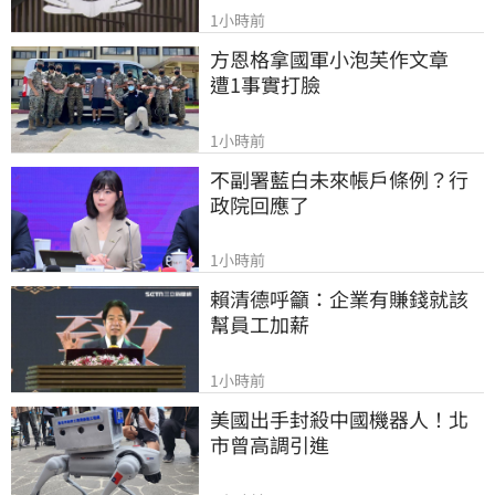
1小時前
方恩格拿國軍小泡芙作文章　
遭1事實打臉
1小時前
不副署藍白未來帳戶條例？行
政院回應了
1小時前
賴清德呼籲：企業有賺錢就該
幫員工加薪
1小時前
美國出手封殺中國機器人！北
市曾高調引進