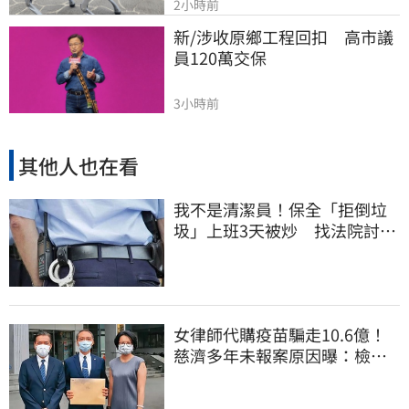
2小時前
新/涉收原鄉工程回扣　高市議
員120萬交保
3小時前
其他人也在看
我不是清潔員！保全「拒倒垃
圾」上班3天被炒 找法院討公
道結果出爐
女律師代購疫苗騙走10.6億！
慈濟多年未報案原因曝：檢警
上門才知被騙