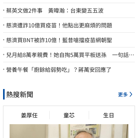
蔡英文做2件事 黃暐瀚：台東變五五波
慈濟遭詐10億買疫苗！他點出更麻煩的問題
慈濟買BNT被詐10億！藍昔嗆擋疫苗網朝聖
兒月給8萬孝親費！她自掏5萬買平板送孫 一句話愣
原地「傷心不已」
營養午餐「廚餘給弱勢吃」？蔣萬安回應了
熱搜新聞
更多
姜厚任
童芯
生日