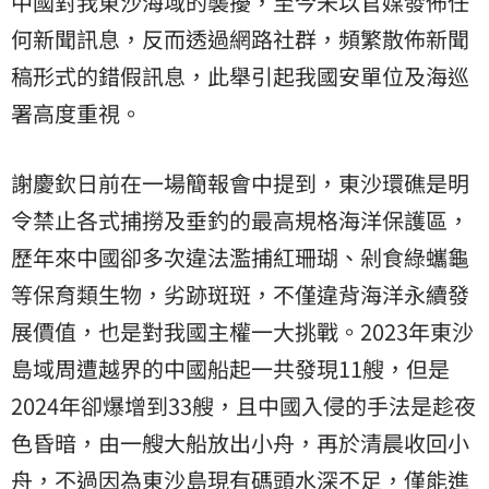
中國對我東沙海域的襲擾，至今未以官媒發佈任
何新聞訊息，反而透過網路社群，頻繁散佈新聞
稿形式的錯假訊息，此舉引起我國安單位及海巡
署高度重視。
謝慶欽日前在一場簡報會中提到，東沙環礁是明
令禁止各式捕撈及垂釣的最高規格海洋保護區，
歷年來中國卻多次違法濫捕紅珊瑚、剁食綠蠵龜
等保育類生物，劣跡斑斑，不僅違背海洋永續發
展價值，也是對我國主權一大挑戰。2023年東沙
島域周遭越界的中國船起一共發現11艘，但是
2024年卻爆增到33艘，且中國入侵的手法是趁夜
色昏暗，由一艘大船放出小舟，再於清晨收回小
舟，不過因為東沙島現有碼頭水深不足，僅能進