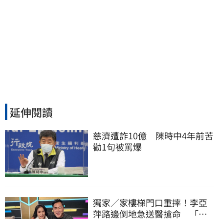
延伸閱讀
慈濟遭詐10億　陳時中4年前苦
勸1句被罵爆
獨家／家樓梯門口重摔！李亞
萍路邊倒地急送醫搶命 「最