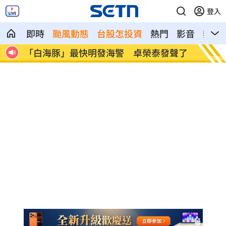
登入
即時
颱風動態
台股怎投資
熱門
影音
熱搜
聲了
李棟旭拍裸露戲拚了 戒酒半年狂操肌肉
慈濟被
警」