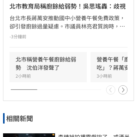
北市教育局稱廚餘給弱勢！吳思瑤轟：歧視
台北市長蔣萬安推動國中小營養午餐免費政策，
卻引發廚餘過量疑慮。市議員林亮君質詢時，教
育局長湯志民拋出將剩餘廚餘與剩食送交「食物
-3分鐘前
銀行」或弱勢團體交流，引發輿論譁然。民進黨
立委吳思瑤痛批，國民黨就是歧視弱勢的政黨，
蔣市府就是欺凌弱勢的政府，「蔣萬安還有臉講
北市稱營養午餐廚餘給弱
營養午餐「廚餘
食安？」
勢　沈伯洋發聲了
吃」？蔣萬安回
2小時前
3小時前
相關新聞
李棟旭拍裸露戲拚了　戒酒半