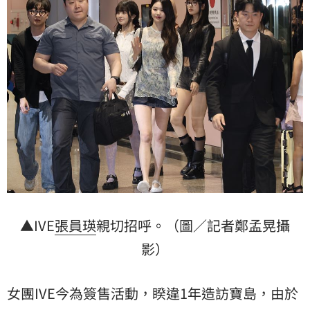
▲IVE
張員瑛
親切招呼。（圖／記者鄭孟晃攝
影）
女團IVE今為簽售活動，睽違1年造訪寶島，由於