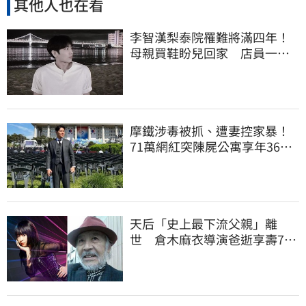
其他人也在看
李智漢梨泰院罹難將滿四年！
母親買鞋盼兒回家 店員一句
話讓她當場崩潰
摩鐵涉毒被抓、遭妻控家暴！
71萬網紅突陳屍公寓享年36
歲 警方證實了
天后「史上最下流父親」離
世 倉木麻衣導演爸逝享壽76
歲