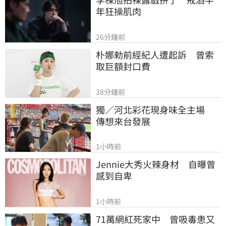
年狂操肌肉
26分鐘前
朴娜勑前經紀人遭起訴　曾索
取巨額封口費
38分鐘前
獨／河北彩花現身味全主場　
傳想來台發展
1小時前
Jennie大秀火辣身材　自曝曾
感到自卑
1小時前
71萬網紅死家中　曾吸毒患又