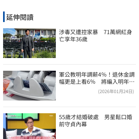
延伸閱讀
涉毒又遭控家暴　71萬網紅身
亡享年36歲
軍公教明年調薪4％！退休金調
幅更是上看6％ 將編入明年度
總預算
(2026年01月24日)
55歲才結婚破處　男星鬆口婚
前守貞內幕