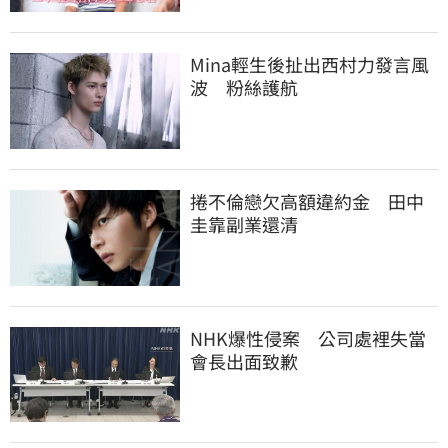
Mina輕生後扯出西村力發言風
波　粉絲護航
捲不倫戀欠高額違約金　田中
圭靠副業還清
NHK爆性侵案　公司處裡失當
會長出面致歉