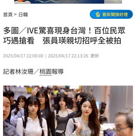
首頁
日韓
看新聞換好禮
多圖／IVE驚喜現身台灣！百位民眾
巧遇搶看 張員瑛親切招呼全被拍
2025/04/17 22:00:00
2025/04/17 22:13:26
更新
記者林汝珊／
桃園
報導