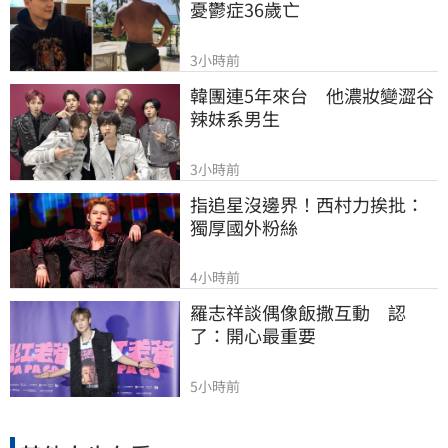
憂鬱症36歲亡
3小時前
韓團連5年來台　他濃妝變澀谷
辣妹系男生
3小時前
指追星沒邊界！西村力挨批：
獨厚國外粉絲
4小時前
羅志祥談偶像飯撒互動　認
了：開心最重要
5小時前