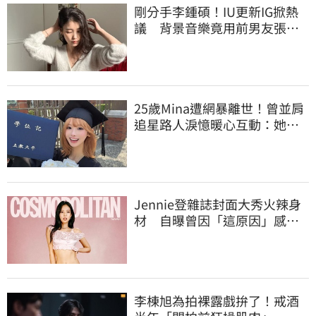
剛分手李鍾碩！IU更新IG掀熱
議 背景音樂竟用前男友張基
河歌曲
25歲Mina遭網暴離世！曾並肩
追星路人淚憶暖心互動：她真
的很善良
Jennie登雜誌封面大秀火辣身
材 自曝曾因「這原因」感到
自卑
李棟旭為拍裸露戲拚了！戒酒