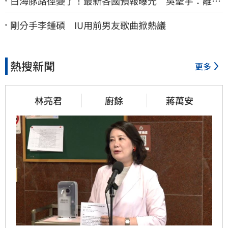
白海豚路徑變了！最新各國預報曝光 吳聖宇：離台
灣又更近一點
剛分手李鍾碩 IU用前男友歌曲掀熱議
熱搜新聞
更多
林亮君
廚餘
蔣萬安