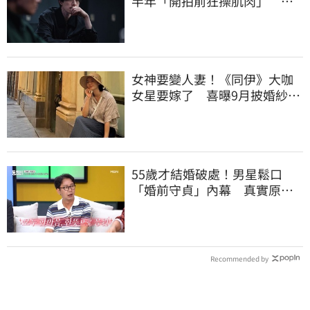
半年「開拍前狂操肌肉」 幕
後魔鬼訓練曝光
女神要變人妻！《同伊》大咖
女星要嫁了 喜曝9月披婚紗嫁
企業家男友
55歲才結婚破處！男星鬆口
「婚前守貞」內幕 真實原因
曝光全場笑瘋
Recommended by