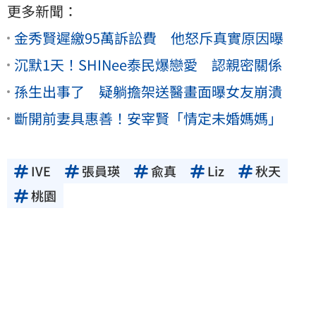
更多新聞：
金秀賢遲繳95萬訴訟費 他怒斥真實原因曝
沉默1天！SHINee泰民爆戀愛 認親密關係
孫生出事了 疑躺擔架送醫畫面曝女友崩潰
斷開前妻具惠善！安宰賢「情定未婚媽媽」
IVE
張員瑛
兪真
Liz
秋天
桃園