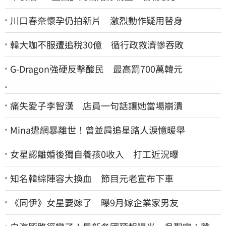
川口春奈懷孕仍拍新片 激烈動作疑用替身
韓大咖不服遭追稅30億 循行政救濟慘吞敗
G-Dragon強硬反擊酸民 最高罰700萬韓元
痛失愛子李智漢 店員一句話讓她當場崩潰
Mina遭網暴離世！曾並肩追星路人淚憶暖舉
女星認離婚後獨自養孩0收入 打工近況曝
知名韓綜陣容大換血 節目元老宣布下車
《同伊》女星要嫁了 曝9月嫁企業家男友