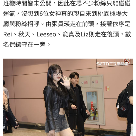
班機時間皆未公開，因此在場不少粉絲只能碰碰
運氣，沒想到6位女神真的親自來到桃園機場大
廳與粉絲招呼。由張員瑛走在前頭，接著依序是
Rei、
秋天
、Leeseo、
兪真
及
Liz
則走在後頭，數
名保鑣守在一旁。