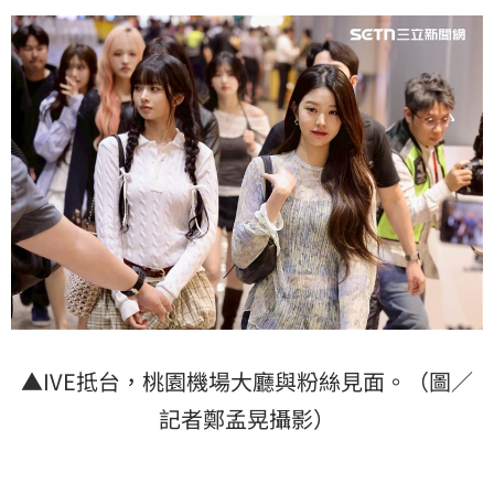
▲IVE抵台，桃園機場大廳與粉絲見面。（圖／
記者鄭孟晃攝影）