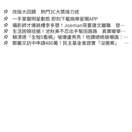
改版大回饋 熱門3C大獎接力送
一手掌握明星動態 即刻下載娛樂星聞APP
攝影師才爆跳槽李多慧！Joeman突憂建文離職 發聲
「其實我很清楚」
生活困頓拮据！池秋美不忍出手幫田路路 真實暖舉曝
光
賴清德「全程0看稿」嗆爆盧秀燕！他讚總統級嘲諷：把
8年總帳一次掀翻
鄭麗文訪中申請480萬！民主基金會證實「沒撤案」 預
算被砍960萬