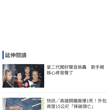
延伸閱讀
星二代闖好聲音挨轟　歌手親
姊心疼發聲了
快訊／高雄鋼鐵廠爆1死！外包
商墜15公尺「摔破頭亡」