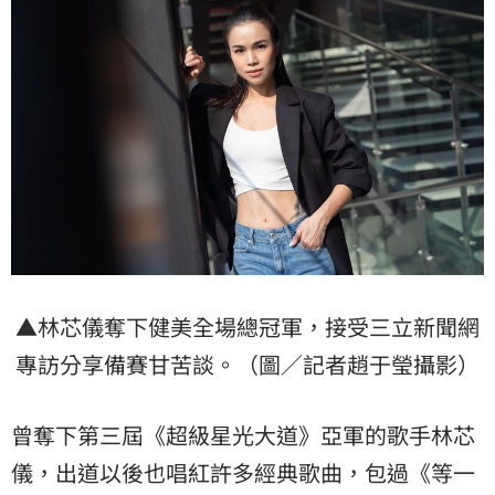
▲林芯儀奪下健美全場總冠軍，接受三立新聞網
專訪分享備賽甘苦談。（圖／記者趙于瑩攝影）
曾奪下第三屆《超級星光大道》亞軍的歌手林芯
儀，出道以後也唱紅許多經典歌曲，包過《等一