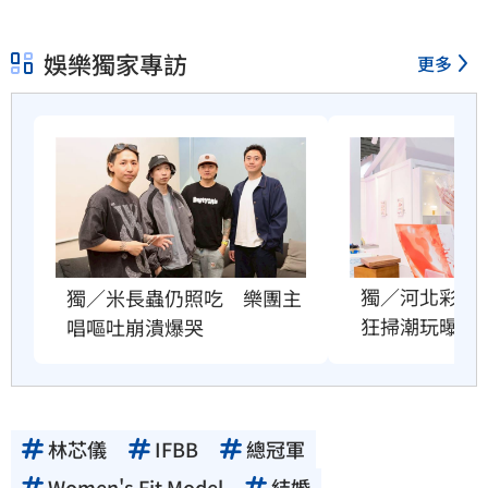
娛樂獨家專訪
更多
獨／河北彩花
獨／米長蟲仍照吃　樂團主
狂掃潮玩曝驚
唱嘔吐崩潰爆哭
林芯儀
IFBB
總冠軍
Women's Fit Model
結婚