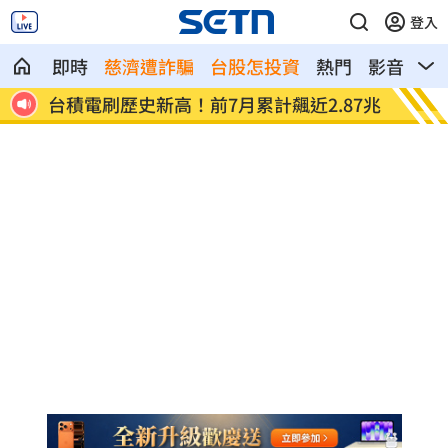
登入
即時
慈濟遭詐騙
台股怎投資
熱門
影音
熱
防衛
台積電刷歷史新高！前7月累計飆近2.87兆
造謠金
方