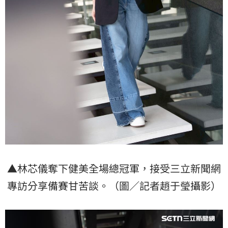
▲林芯儀奪下健美全場總冠軍，接受三立新聞網
專訪分享備賽甘苦談。（圖／記者趙于瑩攝影）