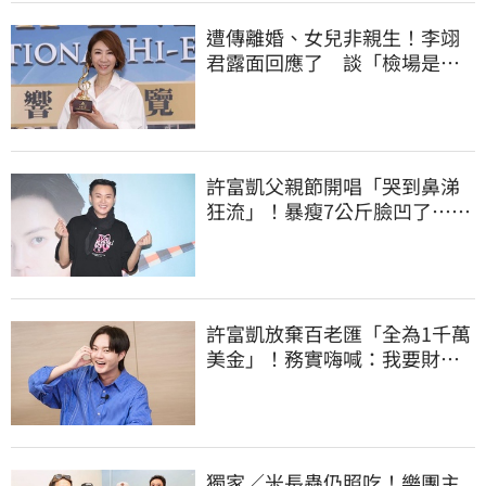
遭傳離婚、女兒非親生！李翊
君露面回應了 談「檢場是否
驗DNA」反應曝
許富凱父親節開唱「哭到鼻涕
狂流」！暴瘦7公斤臉凹了…媽
媽一看嚇壞
許富凱放棄百老匯「全為1千萬
美金」！務實嗨喊：我要財富
自由了
獨家／米長蟲仍照吃！樂團主