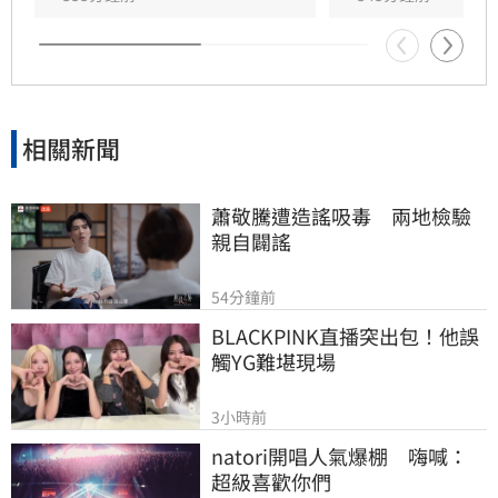
發破產爭議，台灣新人們憂心已付出的款項及婚
紗照恐將血本無歸，後續處理方式仍待品牌負責
人進一步說明。
相關新聞
蕭敬騰遭造謠吸毒　兩地檢驗
親自闢謠
54分鐘前
BLACKPINK直播突出包！他誤
觸YG難堪現場
3小時前
natori開唱人氣爆棚　嗨喊：
超級喜歡你們