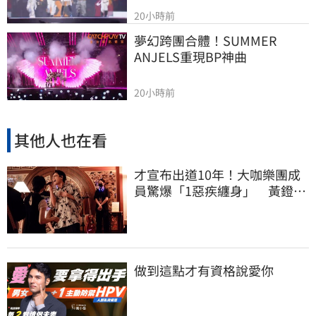
20小時前
夢幻跨團合體！SUMMER 
ANJELS重現BP神曲
20小時前
其他人也在看
才宣布出道10年！大咖樂團成
員驚爆「1惡疾纏身」 黃鐙輝
突現身助陣
做到這點才有資格說愛你