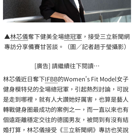
▲
林芯儀
奪下健美全場
總冠軍
，接受三立新聞網
專訪分享備賽甘苦談。（圖／記者趙于瑩攝影）
[廣告] 請繼續往下閱讀…
林芯儀近日奪下
IFBB
的Women's Fit Model女子
健身模特兒的全場總冠軍，引起熱烈討論，可說
是走到哪裡，就有人大讚她好厲害，也算是藝人
轉戰健身圈最成功的案例之一，而一直以來也有
個遠距離穩定交往的德國男友，被問到有沒有
結
婚
打算，林芯儀接受《三立新聞網》專訪也笑說