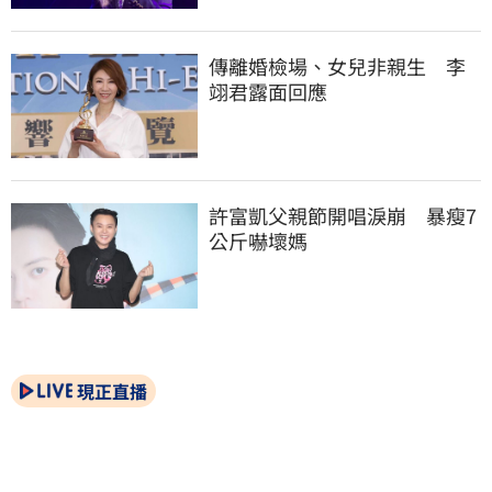
傳離婚檢場、女兒非親生　李
翊君露面回應
許富凱父親節開唱淚崩　暴瘦7
公斤嚇壞媽
現正直播