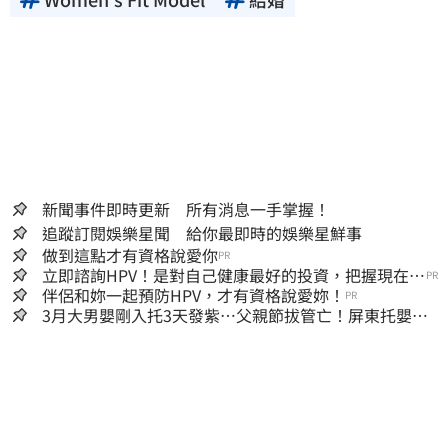
新聞事件即時更新 所有消息一手掌握！
追蹤訂閱娛樂星聞 給你最即時的娛樂星鮮事
做到這點才有資格說愛你
PR
立即諮詢HPV！是對自己健康最好的投資，把握現在不
PR
嫌晚！
伴侶和妳一起預防HPV，才有資格說愛妳！
PR
3月大男嬰剛入托3天發紫…父親節拔管亡！屏東托嬰中
心回9字