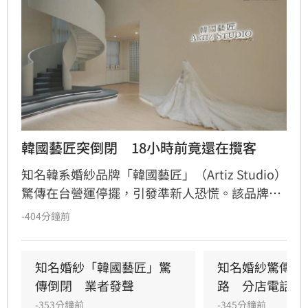
韓國藝匠突倒閉　18小時前竟還在攬客
知名韓系婚紗品牌「韓國藝匠」（Artiz Studio）
驚傳在台營運停擺，引發準新人恐慌。該品牌曾
因明星同款禮服打響名氣，近期卻接連傳出客服
-404分鐘前
失聯、台中店電話成空號，甚至有新人收到營運
停止通知。詭異的是，品牌官方Instagram在事
發前18小時仍積極宣傳，與現況形成強烈反差。
知名婚紗「韓國藝匠」驚
知名婚紗驚傳負
業者稍早證實已無法繼續營業，目前正整理客戶
傳倒閉　業者發聲
路　分店電話打
合約與付款紀錄。由於該品牌中國據點去年曾爆
-353分鐘前
-345分鐘前