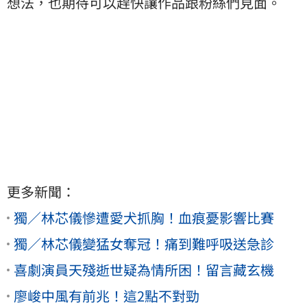
想法，也期待可以趕快讓作品跟粉絲們見面。
更多新聞：
獨／林芯儀慘遭愛犬抓胸！血痕憂影響比賽
獨／林芯儀變猛女奪冠！痛到難呼吸送急診
喜劇演員天殘逝世疑為情所困！留言藏玄機
廖峻中風有前兆！這2點不對勁