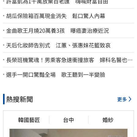
許富凱為1千萬放棄百老匯 嗨喊財富自由
胡瓜保險箱百萬現金消失 鬆口驚人內幕
金曲歌王月燒20萬養3孩 曝癌妻治療近況
天后化妝師告別式 江蕙、張惠妹花籃致哀
長榮班機驚魂！男乘客急速衝撞旅客 婦科名醫也掛
彩：全機卡半小時
選手一開口驚豔全場 歌王聽到一半變臉
熱搜新聞
更多
韓國藝匠
台中
婚紗