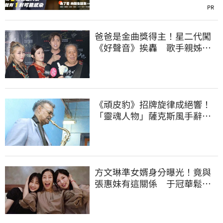
PR
爸爸是金曲獎得主！星二代闖
《好聲音》挨轟 歌手親姊心
疼發聲了
《頑皮豹》招牌旋律成絕響！
「靈魂人物」薩克斯風手辭
世 享耆壽94歲
方文琳準女婿身分曝光！竟與
張惠妹有這關係 于冠華鬆口
真實交情