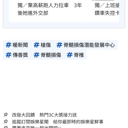
獨／棄高薪跑人力拉車　3年
獨／上班搶快
後她進外交部
鑽車失控卡車
暖新聞
槍傷
脊髓損傷潛能發展中心
傳善獎
脊髓損傷
脊椎
改版大回饋 熱門3C大獎接力送
追蹤訂閱娛樂星聞 給你最即時的娛樂星鮮事
帶著皮克敏一起出門吧
PR