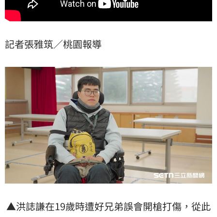
記者張雅筑／桃園報導
▲洪誌謙在19歲時遭好兄弟誤會開槍打傷，從此