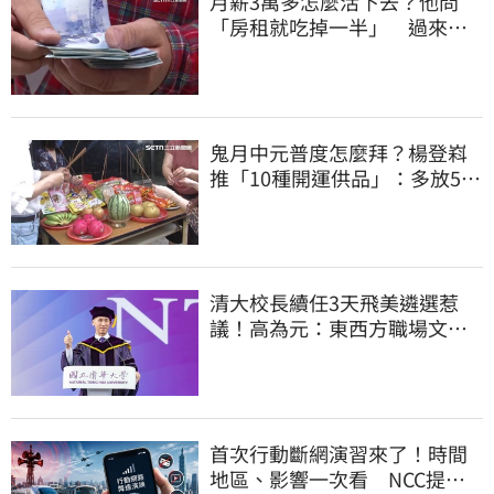
月薪3萬多怎麼活下去？他問
「房租就吃掉一半」 過來人
喊：可以活
鬼月中元普度怎麼拜？楊登嵙
推「10種開運供品」：多放5顆
蛋吸財氣
清大校長續任3天飛美遴選惹
議！高為元：東西方職場文化
差異的理解不足
首次行動斷網演習來了！時間
地區、影響一次看 NCC提醒