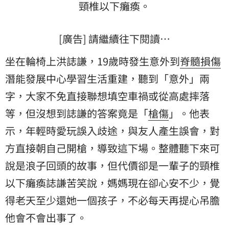
頸椎以下癱瘓。
[廣告] 請繼續往下閱讀…
坐在輪椅上洪誌謙，19歲時發生意外到
脊髓損傷
潛能發展中心學習生活重建，聽到「意外」兩
字，大家不免直接聯想填空車禍或從高處摔落
等，但沒想到誌謙的答案竟是「
槍傷
」。他表
示，年輕時愛玩誤入歧途，與友人產生誤會，對
方直接朝自己開槍，導致這下場。整體聽下來可
說是浪子回頭的故事，但代價卻是一輩子的頸椎
以下癱瘓誌謙苦笑說，媽媽現在卻心安不少，覺
得老天至少還她一個孩子，不必每天再提心吊膽
他會不會出事了。