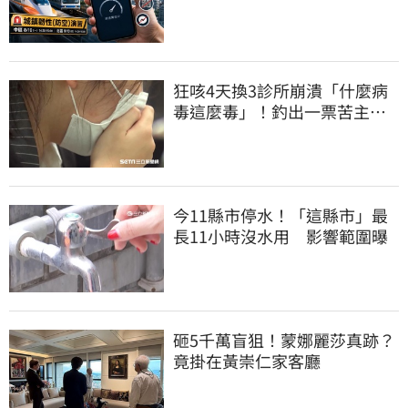
先做好3件事
狂咳4天換3診所崩潰「什麼病
毒這麼毒」！釣出一票苦主：
咳1個月還沒好
今11縣市停水！「這縣市」最
長11小時沒水用 影響範圍曝
砸5千萬盲狙！蒙娜麗莎真跡？
竟掛在黃崇仁家客廳