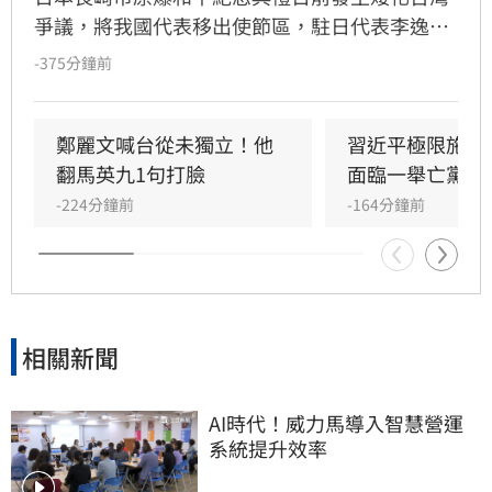
爭議，將我國代表移出使節區，駐日代表李逸洋
拒絕出席以捍衛國格。民進黨發言人林楚茵對此
-375分鐘前
表示，中國長期透過外交與經濟壓力打壓台灣，
企圖挑撥台日情誼，呼籲雙方不應因此心生嫌
隙。林楚茵強調，台灣始終致力於維護世界和
鄭麗文喊台從未獨立！他
習近平極限施壓
平，台日關係深厚，不該因外力介入受影響。
翻馬英九1句打臉
面臨一舉亡黨困
-224分鐘前
-164分鐘前
相關新聞
AI時代！威力馬導入智慧營運
系統提升效率