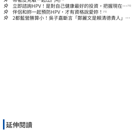
立即諮詢HPV！是對自己健康最好的投資，把握現在不
PR
嫌晚！
伴侶和妳一起預防HPV，才有資格說愛妳！
PR
2都藍營勝算小！吳子嘉斷言「鄭麗文是賴清德貴人」：
保送2028連任總統
延伸閱讀