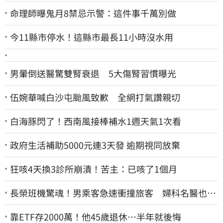
命理師曝鬼月8禁忌示警：這件事千萬別做
今11縣市停水！這縣市最長11小時沒水用
男暈倒送醫驚雙腎衰退 5大傷腎習慣曝光
伍婉華喊白沙屯颱風致歉 全網打氣讚親切
白海豚閃了！西南風接棒補水1週天氣1次看
政府生活補助5000元連3天發 逾期視同放棄
狂咳4天換3診所崩潰！苦主：已咳了1個月
長榮班機驚魂！男乘客急速衝撞旅客 婦科名醫也掛
彩：全機卡半小時
靠ETF存2000萬！他45歲退休…半年就後悔