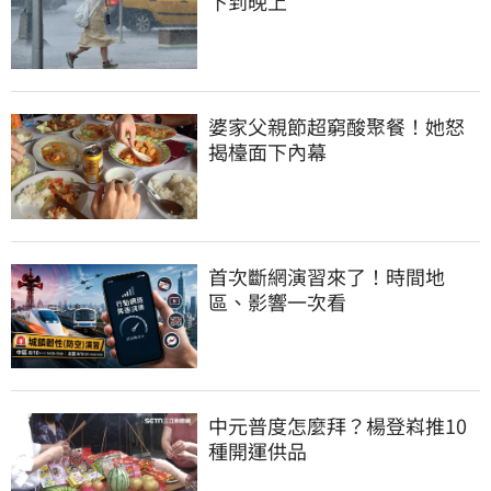
下到晚上
婆家父親節超窮酸聚餐！她怒
揭檯面下內幕
首次斷網演習來了！時間地
區、影響一次看
中元普度怎麼拜？楊登嵙推10
種開運供品