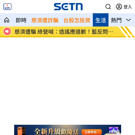
登入
即時
慈濟遭詐騙
台股怎投資
生活
熱門
影
！藍反問1
69歲貧困阿公為錢淪車手 賺1千關1年6
月