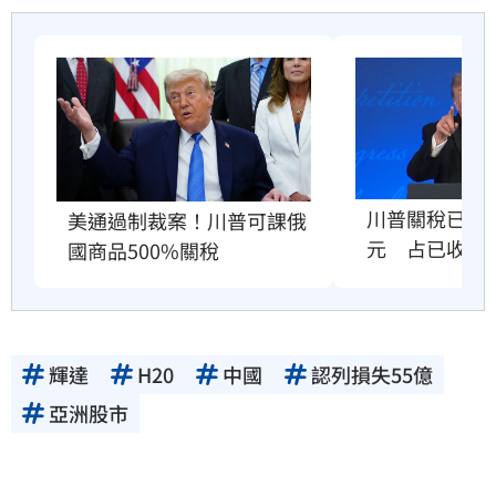
川普關稅已退還
美通過制裁案！川普可課俄
元　占已收稅
國商品500%關稅
輝達
H20
中國
認列損失55億
亞洲股市