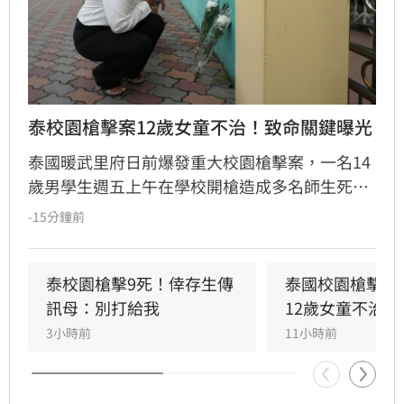
泰校園槍擊案12歲女童不治！致命關鍵曝光
泰國暖武里府日前爆發重大校園槍擊案，一名14
歲男學生週五上午在學校開槍造成多名師生死
傷，之後舉槍自盡，且嫌犯被懷疑案發前已在家
-15分鐘前
中殺害祖父母，而一名12歲女童送醫搶救後傷重
不治，使整起事件死亡人數增加至9人。慘案發
生後，泰國總理阿努廷（Anutin Charnvirakul）
泰校園槍擊9死！倖存生傳
泰國校園槍擊案
隨即承諾推動新的槍枝管制法律，未來擬限制一
訊母：別打給我
12歲女童不治
般民眾攜帶槍枝，僅允許執勤中的政府官員持
3小時前
11小時前
槍。