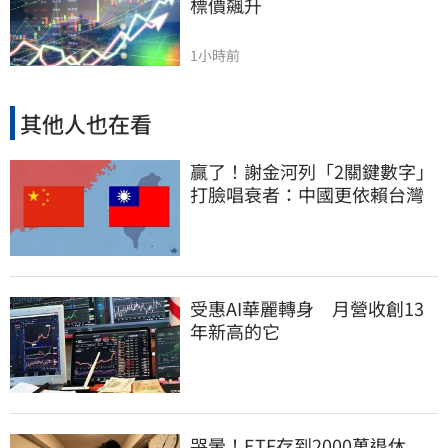
標價飆升
1小時前
其他人也在看
贏了！謝金河列「2關鍵數字」
打臉唱衰者：中國更依賴台灣
受惠AI華麗轉身 月營收創13
年新高的它
哭暈！ETF存到2000萬退休