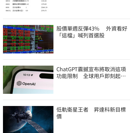
股價單週反彈43% 外資看好
「這檔」喊列首選股
ChatGPT震撼宣布將取消這項
功能限制 全球用戶即刻起
「免費」用到飽
低軌衛星王者 昇達科新目標
價