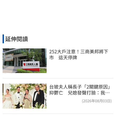
延伸閱讀
252大戶注意！三商美邦將下
市　這天停牌
台玻夫人稱長子「2關鍵原因」
抑鬱亡 兒媳發聲打臉：我從
來不信⋯
(2026年08月03日)