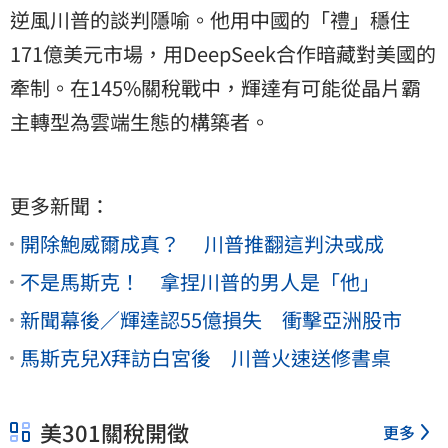
逆風川普的談判隱喻。他用中國的「禮」穩住
171億美元市場，用DeepSeek合作暗藏對美國的
牽制。在145%關稅戰中，輝達有可能從晶片霸
主轉型為雲端生態的構築者。
更多新聞：
開除鮑威爾成真？ 川普推翻這判決或成
不是馬斯克！ 拿捏川普的男人是「他」
新聞幕後／輝達認55億損失 衝擊亞洲股市
馬斯克兒X拜訪白宮後 川普火速送修書桌
美301關稅開徵
更多