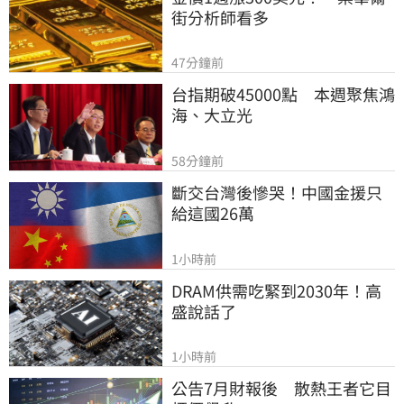
街分析師看多
47分鐘前
台指期破45000點　本週聚焦鴻
海、大立光
58分鐘前
斷交台灣後慘哭！中國金援只
給這國26萬
1小時前
DRAM供需吃緊到2030年！高
盛說話了
1小時前
公告7月財報後　散熱王者它目