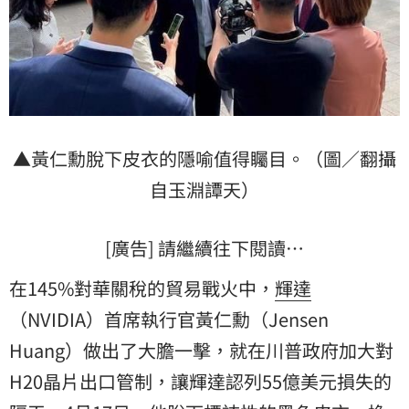
▲黃仁勳脫下皮衣的隱喻值得矚目。（圖／翻攝
自玉淵譚天）
[廣告] 請繼續往下閱讀…
在145%對華關稅的貿易戰火中，
輝達
（NVIDIA）首席執行官黃仁勳（Jensen
Huang）做出了大膽一擊，就在川普政府加大對
H20
晶片出口管制，讓輝達認列55億美元損失的