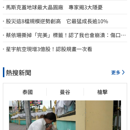
馬斯克蓋地球最大晶圓廠 專家揭3大隱憂
股災這8檔規模逆勢創高 它最猛成長逾10%
蔡依珊撕掉「完美」標籤！認了我也會崩潰：傷口終
究會癒合
星宇航空現增3億股！認股規畫一次看
熱搜新聞
更多
泰國
曼谷
槍擊