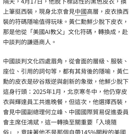
隔天，4月17日，他脫下標誌性的黑色皮衣，換
上筆挺西裝，現身北京會見
中國
高層，皮衣換西
裝的符碼隱喻值得玩味。黃仁勳鮮少脫下皮衣，
那是他從「美國AI教父」文化符碼，轉換成，赴
中談判的謙遜商人。
中國談判文化四處眉角，從會面的層級、服裝、
座位、引用的詞句等，都有其背後的隱喻，黃仁
勳的皮衣是矽谷叛逆與創新的象徵，他鮮少脫下
這身行頭：2025年1月，北京寒冬中，他仍穿皮
衣與輝達員工共進晚餐，但這次，他選擇西裝，
會見中國副總理何立峰、中國國際貿易促進委員
會主席任鴻斌，這一轉換至關重要「入境隨
俗」，意味著他不是那個自帶145%關稅的美國