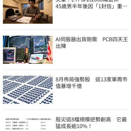
45歲男半年後因「1封信」重回
職場
AI伺服器出貨剛需 PCB四天王
出陣
8月佈局強勢股 這13家單周市
值暴增千億
股災這8檔規模逆勢創高 它最
猛成長逾10%！