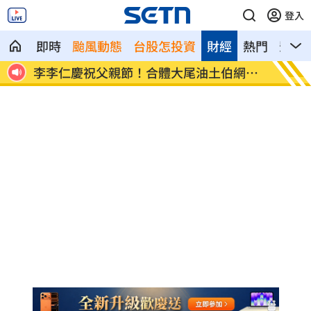
登入
即時
颱風動態
台股怎投資
財經
熱門
影音
因為
李李仁慶祝父親節！合體大尾油土伯網看
小孩不
傻