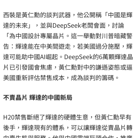
西裝是黃仁勳的談判武器，他公開稱「中國是輝
達的未來」，並與DeepSeek老闆會面，討論
「為中國設計專屬晶片。這一舉動對川普暗藏警
告：輝達能在中美間遊走，若美國過分施壓，輝
達可能助中國AI崛起。DeepSeek的6萬顆輝達晶
片已引發國會焦慮，黃仁勳對中的謙遜姿態或逼
美國重新評估禁售成本，成為談判的籌碼。
不賣晶片 輝達的中國新局
H20禁售斷絕了輝達的硬體生意，但黃仁勳早有
後手，輝達現有的體系，可以讓輝達從賣晶片轉
向賣生態與服務。他與中國雲端巨頭合作，推廣