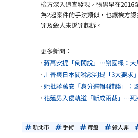
檢方深入追查發現，張男早在2016
為2起案件的手法類似，也讓檢方
罪及殺人未遂罪起訴。
更多新聞：
蔣萬安提「倒閣說」…謝國樑：大
川普與日本關稅談判提「3大要求
她批蔣萬安「身分邏輯4錯誤」：
花蓮男入侵軌道「斷成兩截」…死
新北市
手術
痔瘡
殺人罪