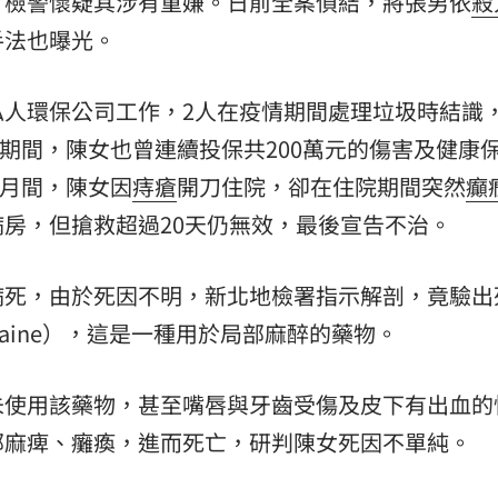
，檢警懷疑其涉有重嫌。日前全案偵結，將張男依
殺
手法也曝光。
熱潮
10:00
15
私人環保公司工作，2人在疫情期間處理垃圾時結識
往期間，陳女也曾連續投保共200萬元的傷害及健康
3月間，陳女因
痔瘡
開刀住院，卻在住院期間突然
癲
房，但搶救超過20天仍無效，最後宣告不治。
病死，由於死因不明，新北地檢署指示解剖，竟驗出
caine），這是一種用於局部麻醉的藥物。
未使用該藥物，甚至嘴唇與牙齒受傷及皮下有出血的
部麻痺、癱瘓，進而死亡，研判陳女死因不單純。