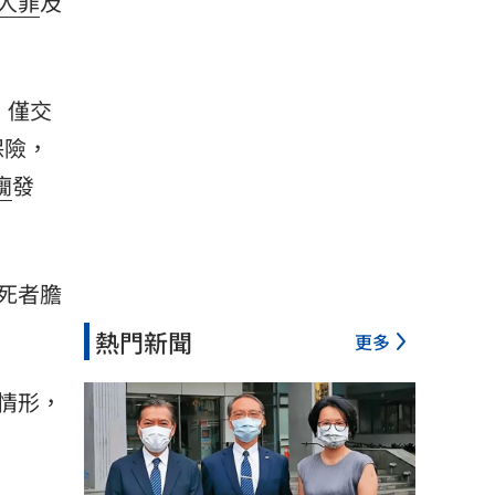
人罪
及
，僅交
保險，
癇
發
死者膽
熱門新聞
更多
情形，