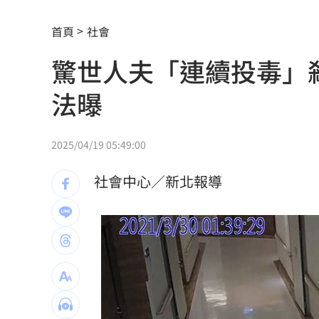
金雞母獲利全開！玉山金前7月刷新紀錄
首頁
社會
首度首局獲支援 布雷克卻評球威僅D等
驚世人夫「連續投毒」
男性半夜痠痛「2徵兆」恐已攝護腺癌晚
法曝
100%果汁也傷身？研究：高血壓風險增3
中借颱風稱對台灣海峽交管 海巡署譴
2025/04/19 05:49:00
史上最賺上半年！華航客貨兩旺吸金千
社會中心／新北報導
獨／宿霧玩「巨人盪鞦韆」慘撞柱腦震
MVP舞台帶上女兒同歡 艾菩樂盼記得
陳傑憲猛打助2連勝 餅總卻虧「做蠢事
又有苦茶油苯駢芘超標 218瓶全面追查