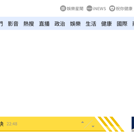
娛樂星聞
iNEWS
祝你健康
門
影音
熱搜
直播
政治
娛樂
生活
健康
國際
年
22:55
成形
22:54
22:52
放棄
22:50
營層
22:48
快
22:48