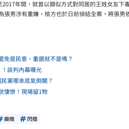
至2017年間，就曾以類似方式對同居的王姓女友下
認為張男涉有重嫌，檢方也於日前偵結全案，將張男
罷免是民意、重選就不是嗎？
」！談判內幕曝光
國民黨哪來底氣倒閣？
狀悽慘！現場留1物
癲癇
閃婚