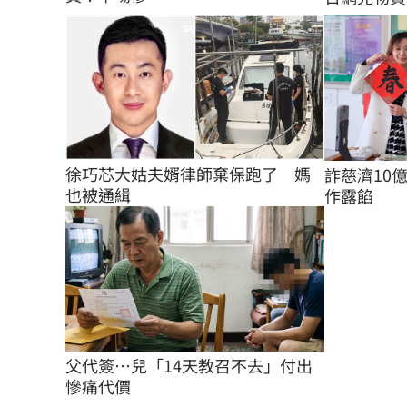
徐巧芯大姑夫婿律師棄保跑了　媽
詐慈濟10
也被通緝
作露餡
父代簽…兒「14天教召不去」付出
慘痛代價