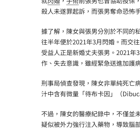
就
閃婚
，
手術
前張男也曾協助投保
殺人未遂罪起訴，而張男奪命恐怖
8國球員齊聚高雄 Formosa 7s掀足球
理想混蛋號召粉絲跨海追星吃美食！
18:
據了解，陳女與張男分別於不同的
往半年便於2021年3月閃婚。而交
受益人正是新婚丈夫張男。2021年
作、失去意識，雖經緊急送進加護病
刑事局偵查發現，陳女非單純死亡
汁中含有微量「待布卡因」（Dibu
不過，陳女的醫療紀錄中，不僅並
疑似被外力強行注入藥物，導致腦