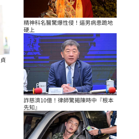
精神科名醫驚爆性侵！逼男病患跪地
硬上
怡貞
詐慈濟10億！律師驚揭陳時中『根本
先知』