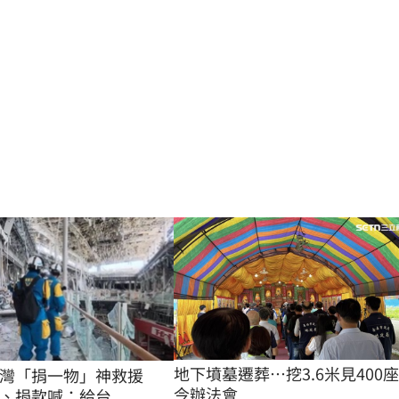
地下墳墓遷葬…挖3.6米見400
台灣「捐一物」神救援
今辦法會
、捐款喊：給台...