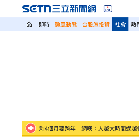
即時
颱風動態
台股怎投資
社會
熱
父逝世也不敢回家！男殺友後躲深山21
蔡英文重磅出手！民進黨「第二戰場」
吹冷氣30小時出事！女子全身抽搐送醫
政府生活補助5000元連3天發 逾期視同
宏碁發現兆基管理缺失 辭董座撤出經
剩4個月要跨年 網嘆：人越大時間過越