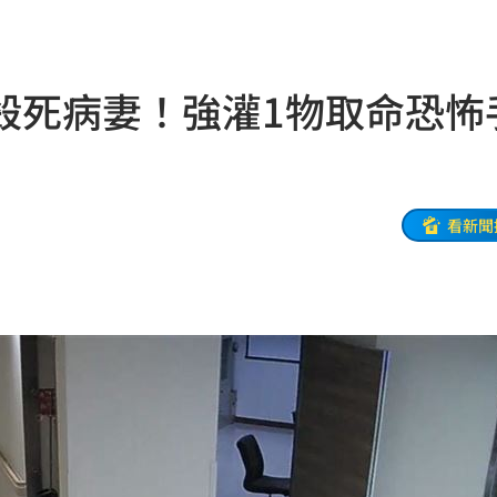
22:38
級
22:38
殺死病妻！強灌1物取命恐怖
期
22:37
5%
22:34
責
22:33
看新聞
億
22:25
盪
22:24
台灣
22:23
」
22:14
22:13