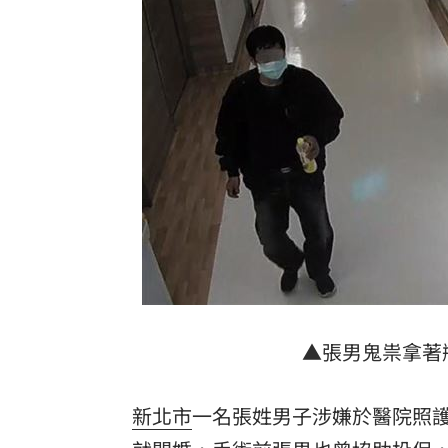
白海豚「海警範圍擴大」 這地恐豪雨炸2
桃猿洋將2投2打爭一軍 艾菩樂認良性
華邦電法說會後 新目標價出爐
22:00
高雄轎車暴衝連3撞！波及13車600戶停
台灣彩券開獎直播中
20:31
LIVE三立+24小時直播
15:27
三立iNEWS新聞台線上直播
18:00
台彩父親節推新刮刮樂千萬頭獎超「爸
▲張男鬼祟拿著
商場戰國來臨 台中「頂奢大道」逐漸
新北市
一名張姓男子涉嫌於醫院照
「拍片人的多重宇宙」職涯論壇9/12登