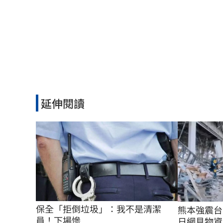
延伸閱讀
保全「拒倒垃圾」：我不是清潔
熊本強震
員！下場慘
日網見物資