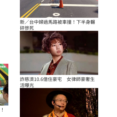
新／台中婦過馬路被車撞！下半身輾
碎慘死
詐慈濟10.6億住豪宅　女律師豪奢生
活曝光
座！