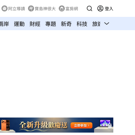
阿立導讀
寶島神很大
富房網
登入
兩岸
運動
財經
專題
新奇
科技
旅遊
汽車
寵物