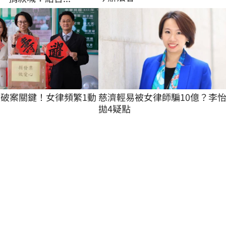
慈濟輕易被女律師騙10億？李
億破案關鍵！女律頻繁1動
拋4疑點