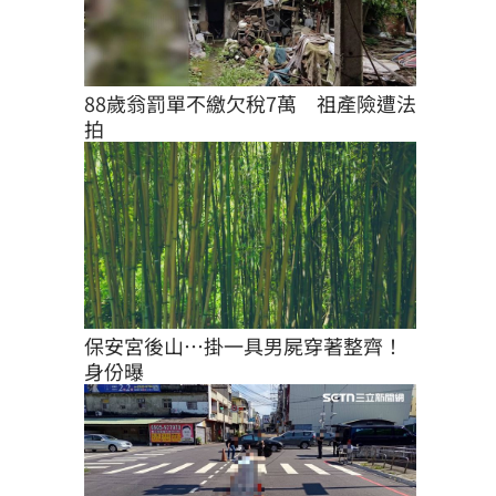
88歲翁罰單不繳欠稅7萬　祖產險遭法
拍
保安宮後山…掛一具男屍穿著整齊！
身份曝