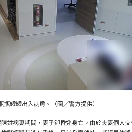
天
22:09
競爭
22:06
電
21:58
」氣
12:00
瓶瓶罐罐出入病房。（圖／警方提供）
成形
12:00
護陳姓病妻期間，妻子卻昏迷身亡。由於夫妻倆人交
場！
10:30