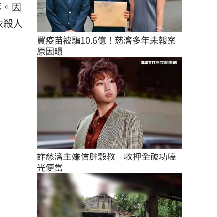
毒。因
依殺人
買疫苗被騙10.6億！慈濟多年未報案
原因曝
詐慈濟主嫌信辟穀教　收押全破功嗑
光便當