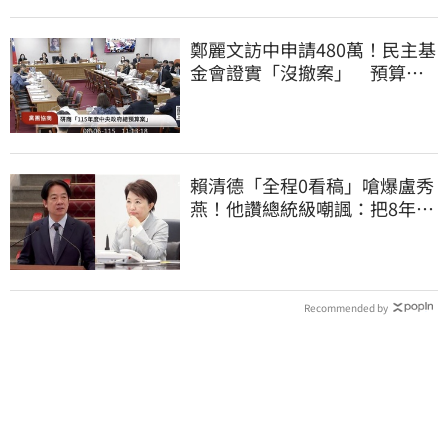
鄭麗文訪中申請480萬！民主基
金會證實「沒撤案」 預算被
砍960萬
賴清德「全程0看稿」嗆爆盧秀
燕！他讚總統級嘲諷：把8年總
帳一次掀翻
Recommended by