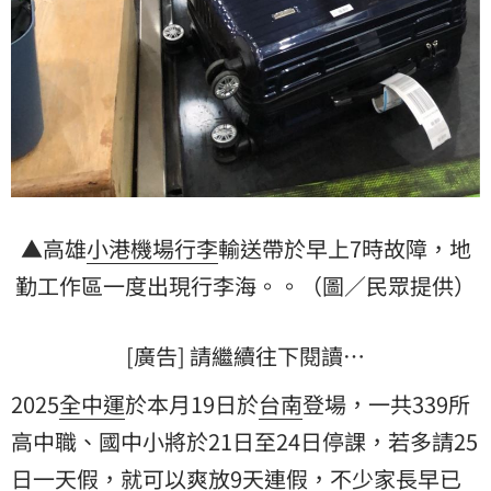
▲高雄
小港機場
行李
輸送帶於早上7時故障，地
勤工作區一度出現行李海。。（圖／民眾提供）
[廣告] 請繼續往下閱讀…
2025
全中運
於本月19日於
台南
登場，一共339所
高中職、國中小將於21日至24日停課，若多請25
日一天假，就可以爽放9天連假，不少家長早已