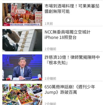
市場到酒場料理！可果美蕃茄
醬創無限可能
1天前
NCC無委員唱獨立空城計　
iPhone 18照登台
1分鐘前
詐慈濟10億！律師驚揭陳時中
『根本先知』
1分鐘前
650萬冊神話崩!《週刊少年
Jump》跌破百萬
2分鐘前