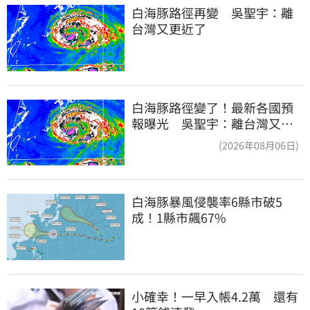
白海豚路徑再變　吳聖宇：離
台灣又更近了
白海豚路徑變了！最新各國預
報曝光 吳聖宇：離台灣又更
近一點
(2026年08月06日)
白海豚暴風侵襲率6縣市破5
成！1縣市飆67%
小確幸！一早入帳4.2萬　還有