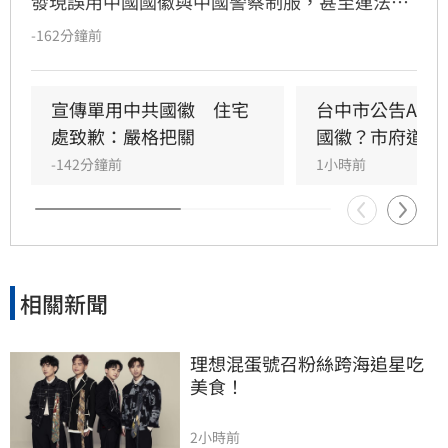
發現誤用中國國徽與中國警察制服，甚至連法律
條文與申訴流程都出現嚴重錯誤。台中市都發局
-162分鐘前
坦承因內部審查疏漏，導致AI生成的錯誤文宣張
貼，目前已全面下架並致歉。對此，民進黨立委
林楚茵痛批，市府把關全面失靈，質疑是否內心
宣傳單用中共國徽　住宅
台中市公告AI生
已被中國接管。
處致歉：嚴格把關
國徽？市府道歉
-142分鐘前
1小時前
相關新聞
理想混蛋號召粉絲跨海追星吃
美食！
2小時前