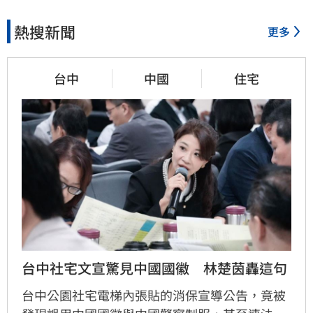
熱搜新聞
更多
台中
中國
住宅
台中社宅文宣驚見中國國徽　林楚茵轟這句
台中公園社宅電梯內張貼的消保宣導公告，竟被