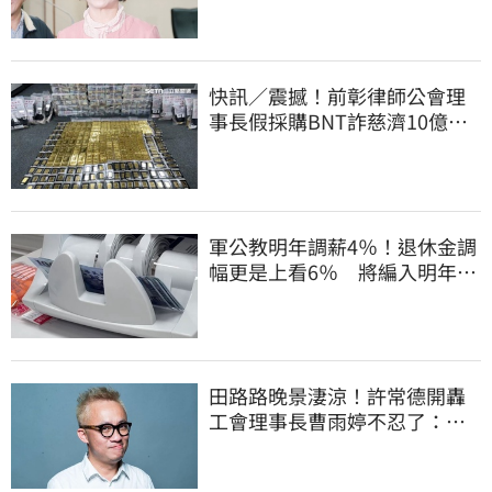
快訊／震撼！前彰律師公會理
事長假採購BNT詐慈濟10億、
洗錢囤232kg黃金
軍公教明年調薪4％！退休金調
幅更是上看6％ 將編入明年度
總預算
田路路晚景淒涼！許常德開轟
工會理事長曹雨婷不忍了：別
只包紅包慰問