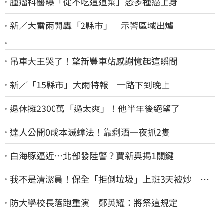
腫瘤科醫曝「從不吃這道菜」恐多種癌上身
新／大雷雨開轟「2縣市」 示警區域出爐
吊車大王哭了！望新豐車站感謝憶起這瞬間
新／「15縣市」大雨特報 一路下到晚上
退休擁2300萬「過太爽」！他半年後絕望了
達人公開0成本滅蟑法！靠剩酒一夜抓2隻
白海豚逼近…北部發陸警？賈新興揭1關鍵
我不是清潔員！保全「拒倒垃圾」上班3天被炒 找
法院討公道結果出爐
防大學校長落跑重演 鄭英耀：將祭這規定