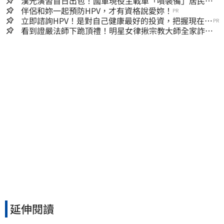
漢光演習首日出包！國軍現役主戰車「噴裝備」居民撿
到零件…軍方說話了
伴侶和妳一起預防HPV，才有資格說愛妳！
PR
立即諮詢HPV！是對自己健康最好的投資，把握現在不
PR
嫌晚！
看到證嚴法師下跪頂禮！明星女律揪宗教大師全家詐慈
濟…全家爽睡黃金堆
延伸閱讀