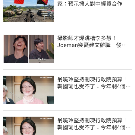
家：預示擴大對中經貿合作
攝影師才爆跳槽李多慧！
Joeman突憂建文離職 發聲
「其實我很清楚」
翁曉玲堅持刪凍行政院預算！
韓國瑜也受不了：今年剩4個月
你思考一下
翁曉玲堅持刪凍行政院預算！
韓國瑜也受不了：今年剩4個月
你思考一下