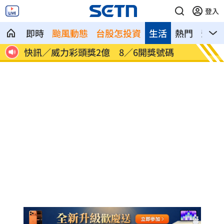
登入
即時
颱風動態
台股怎投資
生活
熱門
影音
備防
快訊／威力彩頭獎2億 8／6開獎號碼
桃園5
響