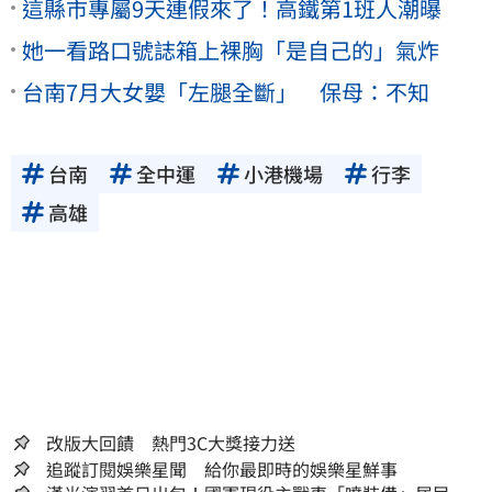
這縣市專屬9天連假來了！高鐵第1班人潮曝
她一看路口號誌箱上裸胸「是自己的」氣炸
台南7月大女嬰「左腿全斷」 保母：不知
台南
全中運
小港機場
行李
高雄
改版大回饋 熱門3C大獎接力送
追蹤訂閱娛樂星聞 給你最即時的娛樂星鮮事