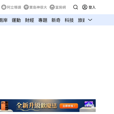
阿立導讀
寶島神很大
富房網
登入
兩岸
運動
財經
專題
新奇
科技
旅遊
汽車
寵物