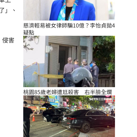
了」、
慈濟輕易被女律師騙10億？李怡貞拋4
疑點
，侵害
桃園85歲老婦遭尪殺害　右半臉全爛