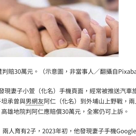
軍
09:17
願望
09:16
進度
09:16
腦
09:09
判賠30萬元。（示意圖，非當事人／翻攝自Pixaba
前發現妻子小萱（化名）手機頁面，經常被推送汽車
子坦承曾與
男網友
阿仁（化名）到外埔山上野戰，兩
成形
12:00
高雄地院判阿仁應賠償30萬元，全案仍可上訴。
」氣
12:00
兩人育有2子，2023年初，他發現妻子手機Googl
場！
10:30