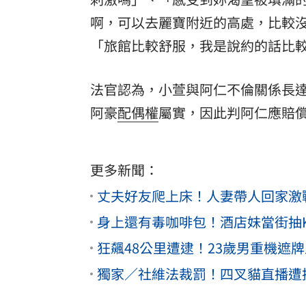
啊，可以去麗寶附近的高處，比較
「旅館比較舒服，我是說約的話比
法官認為，小萱與阿仁不倫關係長
阿豪
配偶權
屬實，因此判阿仁應賠償
更多新聞：
丈夫好友爬上床！人妻帶人回家激
身上還有毒咖啡包！酒店妹當街抽
狂飆48公里遭逮！23歲男重機遮牌
獨家／社維法裁罰！四叉貓直播遭