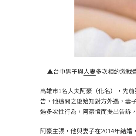
漢光演習遇父親節 賴清德感性致謝國
5歲女62%燒傷搶救2個月！他曝父親節
雲林羊肉染戴奧辛！食藥署曝最新稽查
豆漿不只美味！營養師推大豆1成分超護
台灣彩券開獎直播中
20:31
▲台中男子與
人妻
多次相約激戰遭
LIVE三立+24小時直播
15:27
高雄市1名人夫阿豪（化名），先
三立iNEWS新聞台線上直播
18:00
告，他追問之後始知對方
外遇
，妻
商場戰國來臨 台中「頂奢大道」逐漸
過多次性行為，阿豪憤而提出告訴，
台彩父親節推新刮刮樂千萬頭獎超「爸
阿豪主張，他與妻子在2014年結婚，
「拍片人的多重宇宙」職涯論壇9/12登