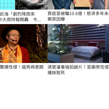
買疫苗被騙10.6億！慈濟多年未
近海「劇烈降雨來
案原因曝
市大雨特報開轟 今...
滴管灌毒強拍謎片！宮廟男性侵
驚爆性侵！逼男病患跪
播妹致死