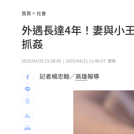
見自由之家 林佳龍：台灣經驗受國際
首頁
社會
網友曬截圖控女友曾當小三 姜厚任回
外遇長達4年！妻與小
不滿長期被碎念 尪抓狂揮金屬拐杖殺
抓姦
周曉涵台語笑瘋全網 陳亞蘭放棄教學
母入獄陸軍兒探監逃兵…躲一年判拘役5
2025/04/20 15:38:00
2025/04/21 11:46:07
更新
邱瓈寬公司營收衰退 點名王心凌、楊
記者楊忠翰／
高雄
報導
收重複訂購郵件！他急做1事積蓄瞬間蒸
裘莉哥哥出櫃 認了：「我是同性戀」
楚奧特第6次在生日開轟 成MLB史上第
父親節少了爸爸 林逸欣哭揭他生前暖