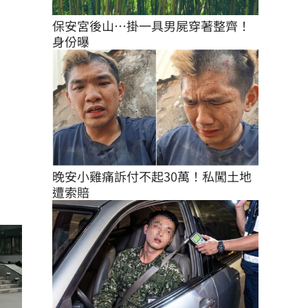
保安宮後山…掛一具男屍穿著整齊！
身份曝
晚安小雞痛訴付不起30萬！私闖土地
遭索賠