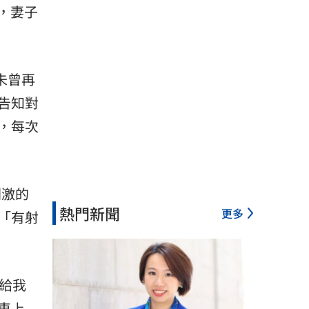
間，妻子
未曾再
告知對
，每次
刺激的
熱門新聞
更多
「有射
給我
車上