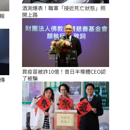
酒測爆表！職軍「接近死亡狀態」照
開上路
報
買疫苗被詐10億！昔日半導體CEO認
了被騙
傳