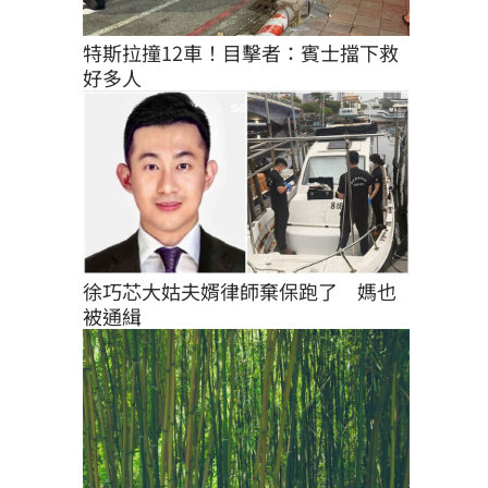
特斯拉撞12車！目擊者：賓士擋下救
好多人
徐巧芯大姑夫婿律師棄保跑了　媽也
被通緝