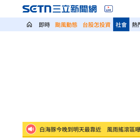
即時
颱風動態
台股怎投資
社會
熱
日本女狂刷2000筆訂單！害集英社慘損4
不喝酒竟罹脂肪肝 醫揭隱藏元凶
10:00
不聽陳時中苦勸慈濟遭詐 藍白翻車名
70歲大咖音樂人驚傳猝逝 妻悲痛發文
有望放颱風假？白海豚最新暴風侵襲率
白海豚今晚到明天最靠近 風雨搖滾區