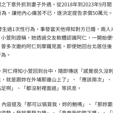
下意外抓到妻子外遇，從2018年到2023年9月
熱潮
10:00
行為，讓他內心痛苦不已，遂決定提告求償50萬元。
15
年發生過1次性行為，事發當天他得知對方已婚，兩人
；小萱則證稱，她透過交友軟體認識阿仁，一開始便
，曾多次邀約阿仁到摩鐵見面，即使她回台北居住後
行為。
5日，阿仁得知小萱回到台中，隨即傳送「感覺很久沒
象，就是跟妳在外埔那邊山上了」、「應該兩次」、
滿足啊」、「都沒射裡面過」等訊息。
，內容提及「那可以犒賞我，妳的鮑嗎」、「那妳要
的姿勢，我就更努力撞」、「直奔我的胯下嗎」、「