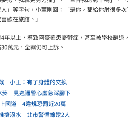
沒人」等字句，小萱則回：「是你，都給你射很多次
較喜歡在旅館。」
達4年以上，導致阿豪罹患憂鬱症，甚至被學校辭退
30萬元，全案仍可上訴。
戰 小王：有了身體的交換
K菸 見巡邏警心虛急踩腳下
上國道 4違規恐罰近20萬
推擠潑水 北市警循線逮2人