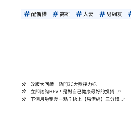
配偶權
高雄
人妻
男網友
改版大回饋 熱門3C大獎接力送
立即諮詢HPV！是對自己健康最好的投資...
PR
下個月房租差一點？快上【易借網】三分鐘...
PR