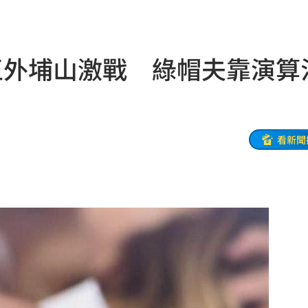
重視
09:50
應了
09:46
王外埔山激戰 綠帽夫靠演算
妻
09:45
09:35
9天
09:34
看新聞
丞琳
09:33
發
09:30
09:23
3人
09:18
舉
09:17