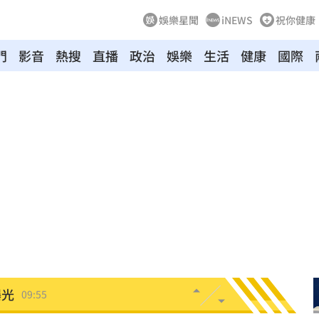
娛樂星聞
iNEWS
祝你健康
門
影音
熱搜
直播
政治
娛樂
生活
健康
國際
3億
10:01
單曝
10:00
證實
09:57
曝光
09:57
曝光
09:55