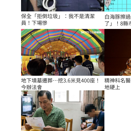
保全「拒倒垃圾」：我不是清潔
白海豚擦過
員！下場慘
了」！8縣
地下墳墓遷葬…挖3.6米見400座！
精神科名醫
今辦法會
地硬上