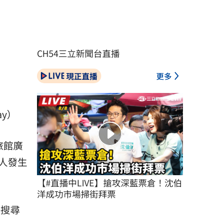
CH54三立新聞台直播
現正直播
更多
y）
旅館廣
人發生
【#直播中LIVE】搶攻深藍票倉！沈伯
洋成功市場掃街拜票
e搜尋