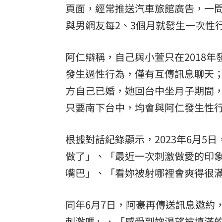
頁面，經常推送汽車旅館廣告，一問之
8國球員齊聚高雄 Formosa 7s掀足球
與男網友每2、3個月就發生一次性
理想混蛋號召粉絲跨海追星吃美食！
18:
阿仁辯稱，自己與小萱只在2018
發生過性行為，僅有互傳訊息聊天
方自己已婚，她回台中坐月子期間
只要南下台中，均會與阿仁發生性
根據對話紀錄顯示，2023年6月
做了」、「最近一次刺激做愛的印
嘴巴」、「看妳被射哪裡會爽得很
同年6月7日，阿豪再傳送訊息邀約
刺激嗎」、「感受到妳渴望被填滿