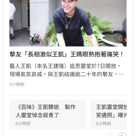
摯友「長相激似王凱」王媽眼熟抱著痛哭！
藝人王凱（本名王建隆）追思靈堂於7日開放，
現場氣氛哀戚。與王凱結識逾二十年的摯友、邱
瓈寬特助Jeff現身協助打點後事。由於兩人外貌
5小時前
神似，王凱母親見到Jeff時悲從中來並相擁落
淚，場面令人鼻酸。得知王凱在台北缺乏親友協
助，演藝圈大姐大邱瓈寬展現義氣，主動承擔治
《百味》王凱驟逝　製作
王凱靈堂開放　
喪事宜並指派Jeff全程留守，陪伴王凱走完人生
人靈堂悼念殺青了
笑遺照」曝光
最後一程。這場深厚的兄弟情誼與邱瓈寬的溫暖
6小時前
6小時前
義舉，成為家屬在面臨驟變時最堅強的後盾，各