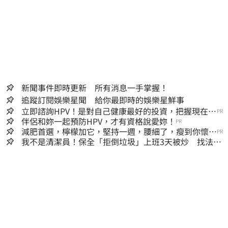
新聞事件即時更新 所有消息一手掌握！
追蹤訂閱娛樂星聞 給你最即時的娛樂星鮮事
立即諮詢HPV！是對自己健康最好的投資，把握現在不
PR
嫌晚！
伴侶和妳一起預防HPV，才有資格說愛妳！
PR
減肥首選，檸檬加它，堅持一週，腰細了，瘦到你懷疑
PR
人生
我不是清潔員！保全「拒倒垃圾」上班3天被炒 找法院
討公道結果出爐