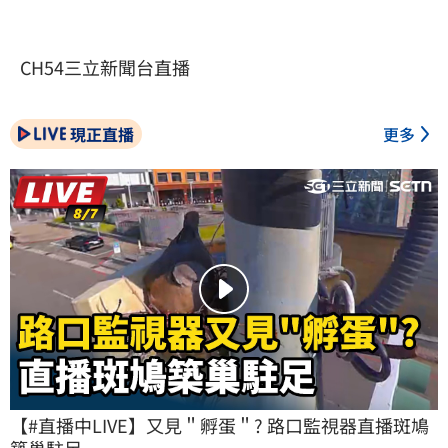
CH54三立新聞台直播
現正直播
更多
【#直播中LIVE】又見＂孵蛋＂? 路口監視器直播斑鳩
築巢駐足