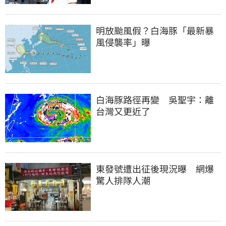
明放颱風假？白海豚「最新暴
風侵襲率」曝
白海豚路徑再變　吳聖宇：離
台灣又更近了
東發號遭出征後現況曝　網爆
驚人排隊人潮