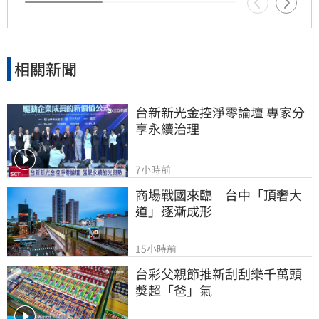
界也紛紛對這
相關新聞
台新新光金控淨零論壇 專家分
享永續治理
7小時前
商場戰國來臨　台中「頂奢大
道」逐漸成形
15小時前
台彩父親節推新刮刮樂千萬頭
獎超「爸」氣