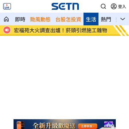
登入
即時
颱風動態
台股怎投資
生活
熱門
影音
8元！
宏福苑大火調查出爐！菸頭引燃施工雜物
定投1
位！