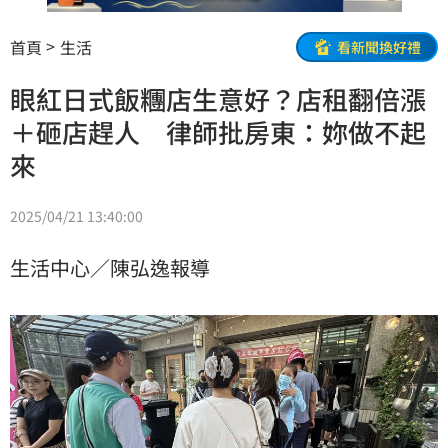
首頁
生活
看新聞換好禮
眼紅日式飯糰店生意好？店租翻倍漲
＋砸店趕人 律師批房東：妳做不起
來
2025/04/21 13:40:00
生活中心／陳弘逸報導