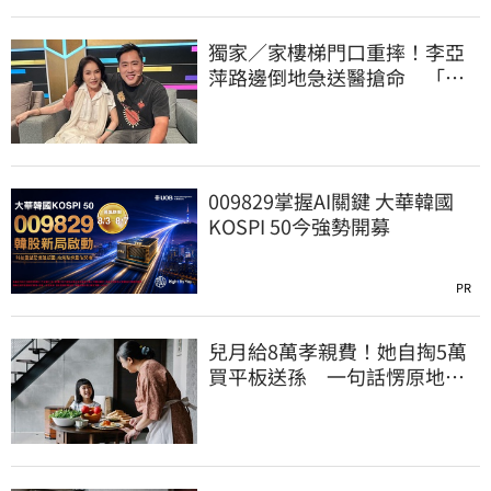
獨家／家樓梯門口重摔！李亞
萍路邊倒地急送醫搶命 「最
新傷況」曝
009829掌握AI關鍵 大華韓國
KOSPI 50今強勢開募
PR
兒月給8萬孝親費！她自掏5萬
買平板送孫 一句話愣原地
「傷心不已」