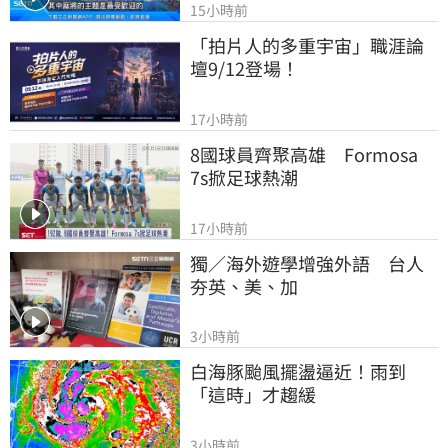
15小時前
「拍片人的多重宇宙」職涯論
壇9/12登場！
17小時前
8國球員齊聚高雄　Formosa 
7s掀足球熱潮
17小時前
獨／海外遊學增強外語　台人
夯英、美、加
3小時前
白海豚颱風擺盪逼近！雨到
「這時」才趨緩
3小時前