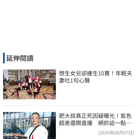
延伸閱讀
想生女兒卻連生10寶！年輕夫
妻吐1句心聲
肥大叔真正死因疑曝光！氣色
超差還開直播 網抓這一點超
不合理
(2026年08月07日)