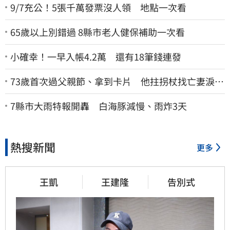
9/7充公！5張千萬發票沒人領 地點一次看
65歲以上別錯過 8縣市老人健保補助一次看
小確幸！一早入帳4.2萬 還有18筆錢連發
73歲首次過父親節、拿到卡片 他拄拐杖找亡妻淚：
今天好多人來幫我慶祝
7縣市大雨特報開轟 白海豚減慢、雨炸3天
熱搜新聞
更多
王凱
王建隆
告別式