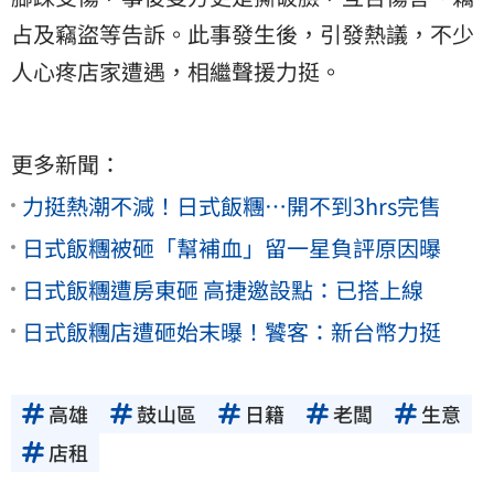
占及竊盜等告訴。此事發生後，引發熱議，不少
人心疼店家遭遇，相繼聲援力挺。
更多新聞：
力挺熱潮不減！日式飯糰…開不到3hrs完售
日式飯糰被砸「幫補血」留一星負評原因曝
日式飯糰遭房東砸 高捷邀設點：已搭上線
日式飯糰店遭砸始末曝！饕客：新台幣力挺
高雄
鼓山區
日籍
老闆
生意
店租