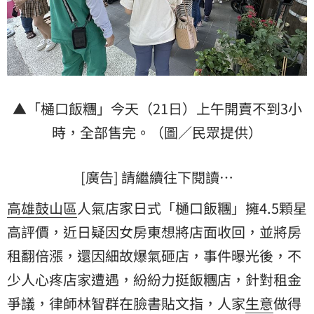
▲「樋口飯糰」今天（21日）上午開賣不到3小
時，全部售完。（圖／民眾提供）
[廣告] 請繼續往下閱讀…
高雄
鼓山區
人氣店家日式「樋口飯糰」擁4.5顆星
高評價，近日疑因女房東想將店面收回，並將房
租翻倍漲，還因細故爆氣砸店，事件曝光後，不
少人心疼店家遭遇，紛紛力挺飯糰店，針對租金
爭議，律師林智群在臉書貼文指，人家
生意
做得