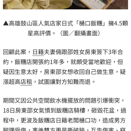
▲高雄鼓山區人氣店家日式「樋口飯糰」擁4.5顆
星高評價。（圖／翻攝畫面）
回顧此案，
日籍
夫妻倆跟邵姓女房東簽下3年合
約，飯糰店開張約1年多，就頗受當地歡迎，但
疑因生意太好，房東邵女想收回自己做生意，疑
漲超高
店租
，試圖讓對方知難而退。
期間又因公共空間飲水機擺放的問題引爆衝突，
18日房東邵女氣憤到飯糰店騎樓，砸毀花盆，過
程中，更波及飯糰店日籍老闆樋口功，造成男方
腳踝受傷，事後雙方更是撕破臉，互告傷害、竊