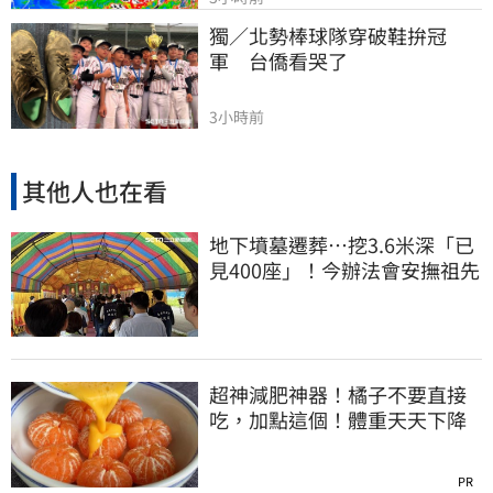
獨／北勢棒球隊穿破鞋拚冠
軍　台僑看哭了
3小時前
其他人也在看
地下墳墓遷葬…挖3.6米深「已
見400座」！今辦法會安撫祖先
超神減肥神器！橘子不要直接
吃，加點這個！體重天天下降
PR