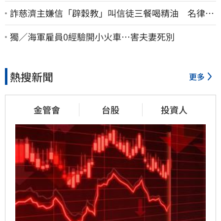
詐慈濟主嫌信「辟穀教」叫信徒三餐喝精油 名律乾
女兒卻吃鮑魚喝紅酒
獨／海軍雇員0經驗開小火車…害夫妻死別
熱搜新聞
更多
金管會
台股
投資人