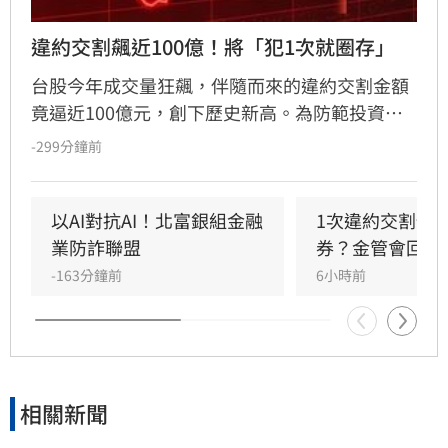
違約交割飆近100億！將「犯1次就圈存」
台股今年成交量狂飆，伴隨而來的違約交割金額
竟逼近100億元，創下歷史新高。為防範投資人
利用高槓桿「空手套白狼」，金管會擬祭出鐵腕
-299分鐘前
政策，規劃修法將違約交割規範緊縮為「1次違
約即圈存」，取消過往的緩衝空間。同時，官方
正密切監控房貸、信貸等「4貸同堂」的極端槓
以AI對抗AI！北富銀組金融
1次違約交割預
桿亂象，並籌建「台股儀表板」整合跨機構數
業防詐聯盟
券？金管會回應
據，透過強化風險監理與資訊透明化，全面防堵
-163分鐘前
6小時前
市場投機風氣，引導台股回歸理性投資基本面，
維護資本市場秩序與金融穩定。
相關新聞