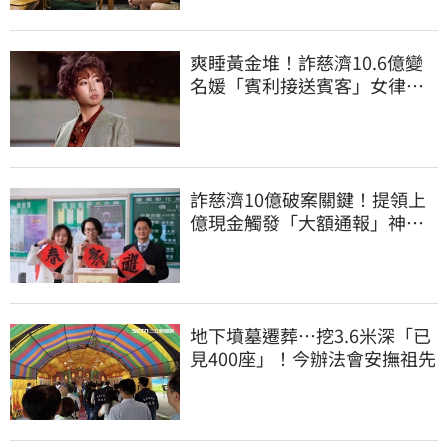
爽睡黃金堆！詐慈濟10.6億變
名媛「賓利接送賓客」女律師
超奢華生活曝光
詐慈濟10億破案關鍵！提領上
億現金觸發「大額通報」神鬼
律師遭擊落內幕
地下墳墓遷葬…挖3.6米深「已
見400座」！今辦法會安撫祖先