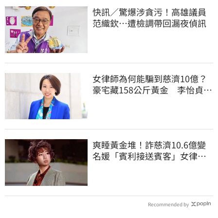
快訊／驚爆涉貪污！高雄議員
范織欽…遭檢調帶回漏夜偵訊
女律師為何能騙到慈濟10億？
豪宅藏158公斤黃金 李怡貞驚
曝背後身分
爽睡黃金堆！詐慈濟10.6億變
名媛「賓利接送賓客」女律師
超奢華生活曝光
Recommended by