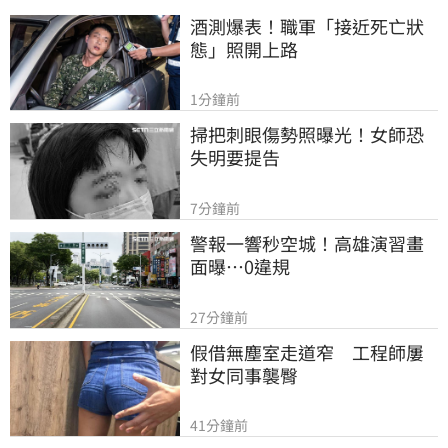
酒測爆表！職軍「接近死亡狀
態」照開上路
1分鐘前
掃把刺眼傷勢照曝光！女師恐
失明要提告
7分鐘前
警報一響秒空城！高雄演習畫
面曝…0違規
27分鐘前
假借無塵室走道窄　工程師屢
對女同事襲臀
41分鐘前