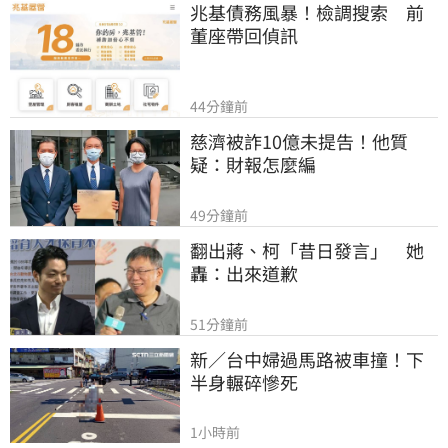
兆基債務風暴！檢調搜索　前
董座帶回偵訊
44分鐘前
慈濟被詐10億未提告！他質
疑：財報怎麼編
49分鐘前
翻出蔣、柯「昔日發言」　她
轟：出來道歉
51分鐘前
新／台中婦過馬路被車撞！下
半身輾碎慘死
1小時前