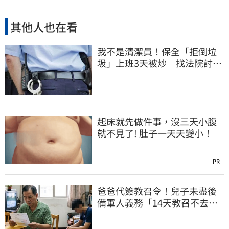
其他人也在看
我不是清潔員！保全「拒倒垃
圾」上班3天被炒 找法院討公
道結果出爐
起床就先做件事，沒三天小腹
就不見了! 肚子一天天變小！
PR
爸爸代簽教召令！兒子未盡後
備軍人義務「14天教召不去」
換3個月刑期