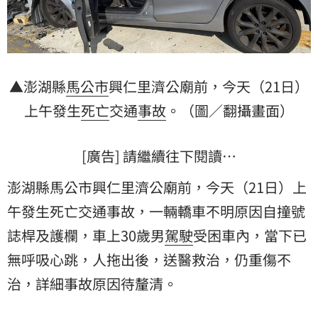
▲澎湖縣
馬公市
興仁里濟公廟前，今天（21日）
上午發生
死亡
交通
事故
。（圖／翻攝畫面）
[廣告] 請繼續往下閱讀…
澎湖縣馬公市興仁里濟公廟前，今天（21日）上
午發生死亡交通事故，一輛轎車不明原因自撞號
誌桿及護欄，車上30歲男
駕駛
受困車內，當下已
無呼吸心跳，人拖出後，送醫救治，仍重傷不
治，詳細事故原因待釐清。