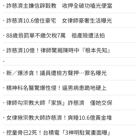
詐慈濟主嫌信辟穀教 收押全破功嗑光便當
詐慈濟10.6億住豪宅 女律師豪奢生活曝光
88歲翁罰單不繳欠稅7萬 祖產險遭法拍
詐慈濟10億！律師驚揭陳時中『根本先知』
新／爆涉貪！議員遭檢方聲押…罪名曝光
精神科名醫驚爆性侵！逼男病患跪地硬上
律師勾宗教大師「家族」詐慈濟 僅她交保
女律揪宗教大師詐慈濟！爽睡10.6億黃金堆
挖童骨已2死！台積電「3神明駐駕畫面曝」