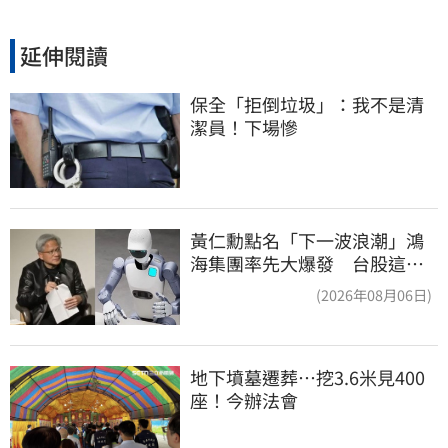
延伸閱讀
保全「拒倒垃圾」：我不是清
潔員！下場慘
黃仁勳點名「下一波浪潮」鴻
海集團率先大爆發 台股這族
群全面噴出
(2026年08月06日)
地下墳墓遷葬…挖3.6米見400
座！今辦法會