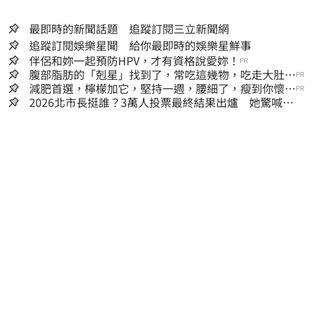
最即時的新聞話題 追蹤訂閱三立新聞網
追蹤訂閱娛樂星聞 給你最即時的娛樂星鮮事
伴侶和妳一起預防HPV，才有資格說愛妳！
PR
腹部脂肪的「剋星」找到了，常吃這幾物，吃走大肚
PR
囊，瘦出小蠻腰
減肥首選，檸檬加它，堅持一週，腰細了，瘦到你懷疑
PR
人生
2026北市長挺誰？3萬人投票最終結果出爐 她驚喊：
蔣萬安真該緊張了