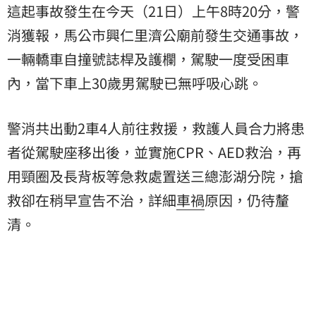
這起事故發生在今天（21日）上午8時20分，警
消獲報，馬公市興仁里濟公廟前發生交通事故，
一輛轎車自撞號誌桿及護欄，駕駛一度受困車
內，當下車上30歲男駕駛已無呼吸心跳。
警消共出動2車4人前往救援，救護人員合力將患
者從駕駛座移出後，並實施CPR、AED救治，再
用頸圈及長背板等急救處置送三總澎湖分院，搶
救卻在稍早宣告不治，詳細
車禍
原因，仍待釐
清。