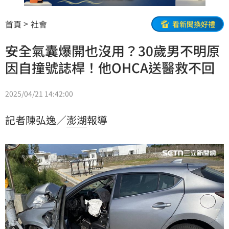
首頁
社會
看新聞換好禮
安全氣囊爆開也沒用？30歲男不明原
因自撞號誌桿！他OHCA送醫救不回
2025/04/21 14:42:00
記者陳弘逸／
澎湖
報導