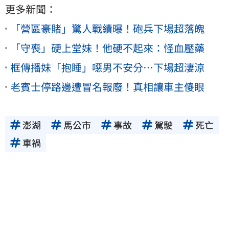
更多新聞：
「營區豪賭」驚人戰績曝！砲兵下場超落魄
「守喪」硬上堂妹！他硬不起來：怪血壓藥
框傳播妹「抱睡」噁男不安分…下場超淒涼
老賓士停路邊遭冒名報廢！真相讓車主傻眼
澎湖
馬公市
事故
駕駛
死亡
車禍