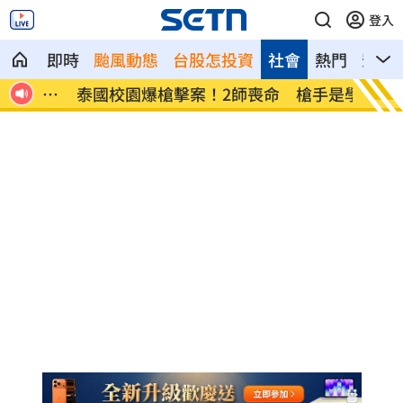
登入
即時
颱風動態
台股怎投資
社會
熱門
影音
對抗
泰國校園爆槍擊案！2師喪命 槍手是學生
志祺七
購