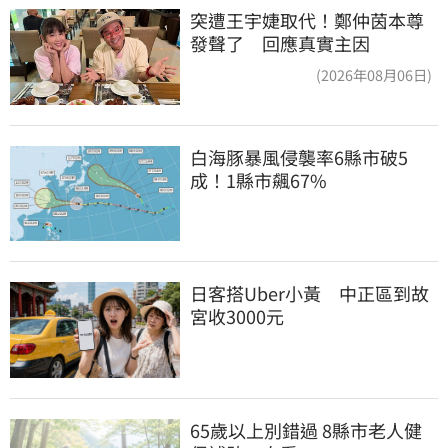
突遭王宇婕取代！鄭仲茵本尊
發聲了 回應真實主因
(2026年08月06日)
白海豚暴風侵襲率6縣市破5
成！1縣市飆67%
日客搭Uber小黃　中正區到故
宮收3000元
65歲以上別錯過 8縣市老人健