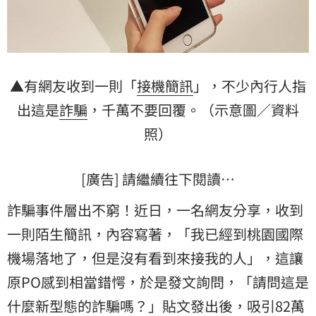
▲有網友收到一則「
接機
簡訊
」，不少內行人指
出這是
詐騙
，千萬不要回覆。（示意圖／資料
照）
[廣告] 請繼續往下閱讀…
詐騙事件層出不窮！近日，一名網友分享，收到
一則陌生簡訊，內容寫著，「我已經到桃園國際
機場
落地了，但是沒有看到來接我的人」，這讓
原PO感到相當錯愕，於是發文詢問，「請問這是
什麼新型態的詐騙嗎？」貼文發出後，吸引82萬