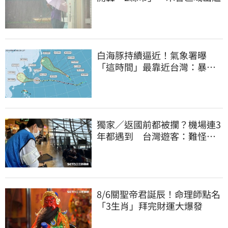
白海豚持續逼近！氣象署曝
「這時間」最靠近台灣：暴風
圈來襲了
獨家／返國前都被攔？機場連3
年都遇到 台灣遊客：難怪日
本觀光這麼強
8/6關聖帝君誕辰！命理師點名
「3生肖」拜完財運大爆發