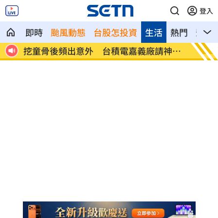
登入
即時
颱風動態
台股怎投資
生活
熱門
影音
神鎮
這吃法頂呱呱「青花椒鹹酥雞＋角嗨」開
韓股慘
賣