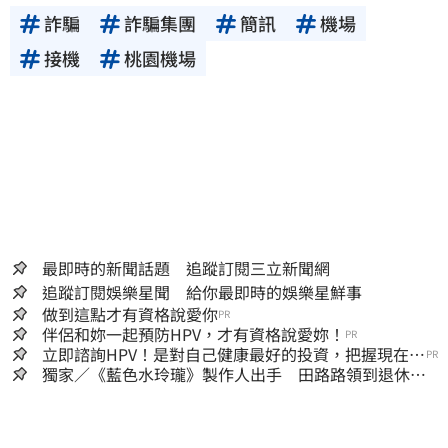
詐騙
詐騙集團
簡訊
機場
接機
桃園機場
最即時的新聞話題 追蹤訂閱三立新聞網
追蹤訂閱娛樂星聞 給你最即時的娛樂星鮮事
做到這點才有資格說愛你
PR
伴侶和妳一起預防HPV，才有資格說愛妳！
PR
立即諮詢HPV！是對自己健康最好的投資，把握現在不
PR
嫌晚！
獨家／《藍色水玲瓏》製作人出手 田路路領到退休
金！隱忍6年吐內幕