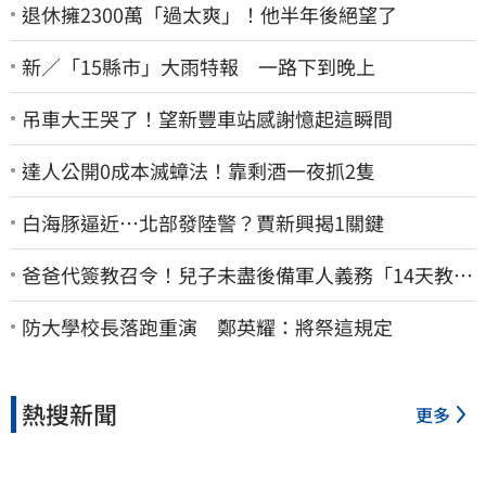
退休擁2300萬「過太爽」！他半年後絕望了
新／「15縣市」大雨特報 一路下到晚上
吊車大王哭了！望新豐車站感謝憶起這瞬間
達人公開0成本滅蟑法！靠剩酒一夜抓2隻
白海豚逼近…北部發陸警？賈新興揭1關鍵
爸爸代簽教召令！兒子未盡後備軍人義務「14天教召
不去」換3個月刑期
防大學校長落跑重演 鄭英耀：將祭這規定
熱搜新聞
更多