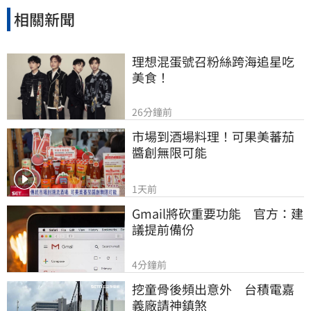
相關新聞
理想混蛋號召粉絲跨海追星吃
美食！
26分鐘前
市場到酒場料理！可果美蕃茄
醬創無限可能
1天前
Gmail將砍重要功能　官方：建
議提前備份
4分鐘前
挖童骨後頻出意外　台積電嘉
義廠請神鎮煞