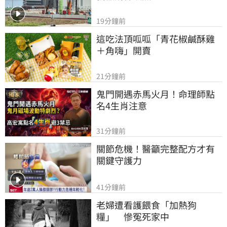
19分鐘前
這吃法頂呱呱「青花椒鹹酥雞
＋角嗨」開賣
21分鐘前
鬼門開遇赤馬火月！命理師點
名4生肖注意
31分鐘前
關節危機！醫籲完整配方才有
關鍵守護力
41分鐘前
老婦遭看護餵食「加熱狗
糧」　慘冤死家中