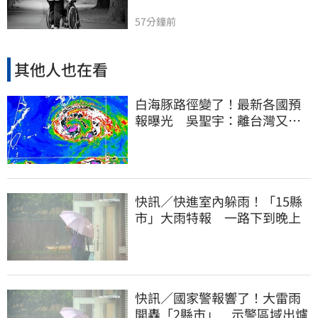
57分鐘前
其他人也在看
白海豚路徑變了！最新各國預
報曝光 吳聖宇：離台灣又更
近一點
快訊／快進室內躲雨！「15縣
市」大雨特報 一路下到晚上
快訊／國家警報響了！大雷雨
開轟「2縣市」 示警區域出爐