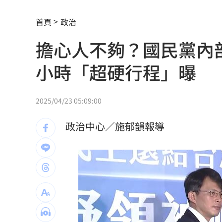
車是我的、油也是我的 睡車竟被收住
首頁
政治
24歲存款破百萬！她公開致富關鍵：超
擔心人不夠？國民黨內部
這大廠產能利用率衝90% 目標價上看2
小時「超硬行程」曝
埃及知名女星涉毒被判死 引發社會震
桃園聯隊奪世界青棒亞軍 張善政接機
2025/04/23 05:09:00
男駕車至議員服務處嗆開槍 台中警抓
政治中心／施郁韻報導
新／Sandisk挫5%！台指期翻紅站回440
勞動部：Uber Eats疊單計算方式違法
00
斷交國200萬磅蝦遭我友邦封殺！業者慘
新北待售餘屋萬8戶 永和竟只賣贏八里