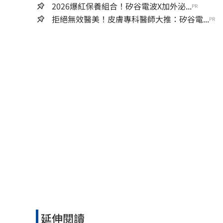
2026爆紅保養組合！矽谷電波X加外泌...
PR
拒絕無效醫美！皮膚專科醫師大推：矽谷電...
PR
延伸閱讀