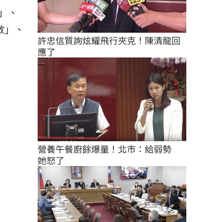
」、
數」、
許忠信質詢炫耀飛行夾克！陳清龍回
應了
營養午餐廚餘爆量！北市：給弱勢　
她怒了