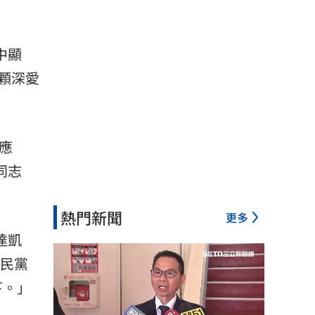
中顯
顆深愛
應
同志
熱門新聞
更多
達凱
國民黨
下。」