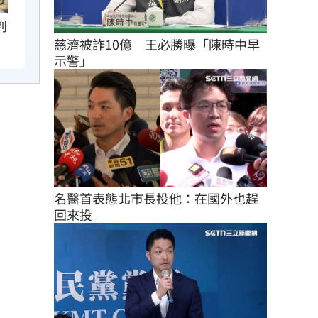
判
慈濟被詐10億　王必勝曝「陳時中早
示警」
名醫首表態北市長投他：在國外也趕
回來投