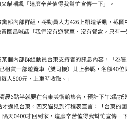
四叉貓嘲諷「這麼辛苦值得我幫忙宣傳一下」。
方黨部內部群組，將動員人力426上凱道活動，截圖
臉黃國昌喊話「我們沒有遊覽車、沒有餐盒，只有一
黨某個內部群組動員台東支持者的訊息內容，「為響
，已租賃一部遊覽車（雙司機）北上參戰，名額40位
每人500元，上車時收取。」
天清晨6點半就要在台東美術館集合，預計下午3點抵
4點才返抵台東。四叉貓見到行程表直言：「台東的
，隔天0400才回到家，這麼辛苦值得我幫忙宣傳一