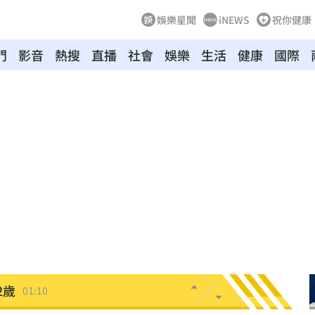
娛樂星聞
iNEWS
祝你健康
門
影音
熱搜
直播
社會
娛樂
生活
健康
國際
朝聖
01:35
8元
01:30
穩
01:26
年
01:20
發展
01:13
2歲
01:10
光
01:05