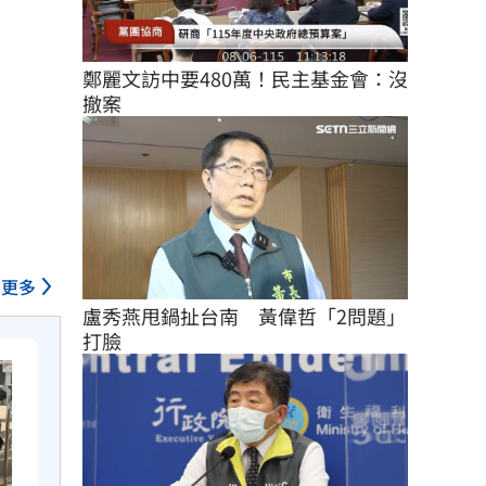
鄭麗文訪中要480萬！民主基金會：沒
撤案
更多
盧秀燕甩鍋扯台南　黃偉哲「2問題」
打臉