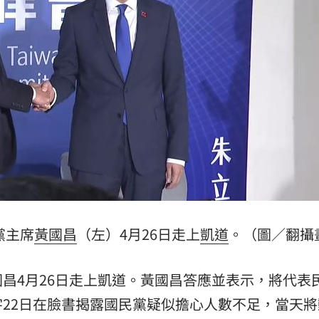
死
23:32
抱
23:25
疣」
23:18
15
黨主席
黃國昌
（左）4月26日走上
凱道
。（圖／翻攝
昌4月26日走上凱道。黃國昌答應並表示，將代表
宇22日在臉書揭露國民黨疑似擔心人數不足，當天將