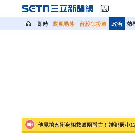
即時
颱風動態
台股怎投資
政治
熱
慈濟買BNT被詐10億！藍昔嗆擋疫苗網
它躋身美禁令受惠者 上半年EPS衝2.5
高溫重創雞蛋產量 最快要等到9月才回
7月營收寫同期次高 聯寶訂單看到2027
台股收復44000點大關 2關鍵看AI產業
他見搶案挺身相救遭圍毆亡！嫌犯最小1
扣款人數狂增4成 國泰小龍基金布局曝