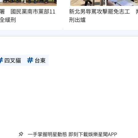
署　國民黨南市黨部11
新北男辱罵攻擊罷免志工　
全緩刑
刑出爐
四叉貓
台東
一手掌握明星動態 即刻下載娛樂星聞APP