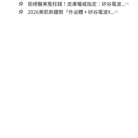
拒絕醫美冤枉錢！皮膚權威指定：矽谷電波...
PR
2026美肌新趨勢「外泌體＋矽谷電波X...
PR