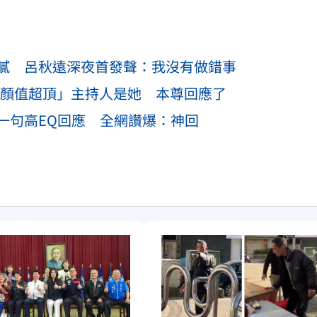
膩 呂秋遠深夜首發聲：我沒有做錯事
行「顏值超頂」主持人是她 本尊回應了
一句高EQ回應 全網讚爆：神回