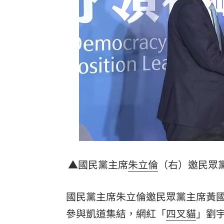
為5億商機翻臉 肥大叔插刀：要死一起
杜金龍點名：「這檔權值股」千萬別長
額頭冒出痘痘 女手癢猛摳竟成「病毒
台灣彩券開獎直播中
20:31
LIVE三立+24小時直播
15:27
三立iNEWS新聞台線上直播
18:00
理想混蛋號召粉絲跨海追星吃美食！
18:
▲國民黨主席
朱立倫
（右）邀民眾
國民黨主席朱立倫邀民眾黨主席黃國
參與凱道集結，網紅「
四叉貓
」劉