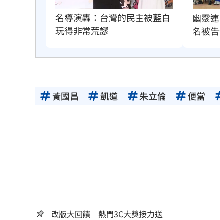
名導演轟：台灣的民主被藍白
幽靈連
玩得非常荒謬
名被告
黃國昌
凱道
朱立倫
便當
改版大回饋 熱門3C大獎接力送