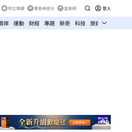
阿立導讀
寶島神很大
富房網
登入
兩岸
運動
財經
專題
新奇
科技
旅遊
汽車
寵物