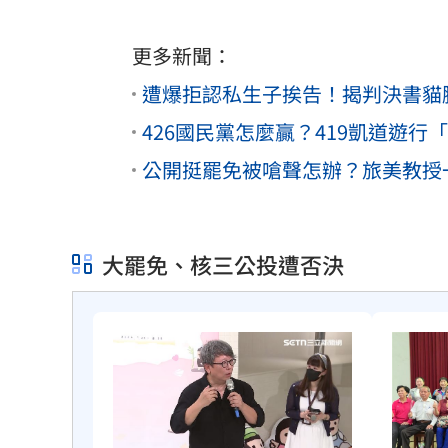
更多新聞：
遭爆拒認私生子挨告！揭判決書貓
426國民黨怎麼贏？419凱道遊
公開挺罷免被嗆聲怎辦？旅美教授
大罷免、核三公投遭否決