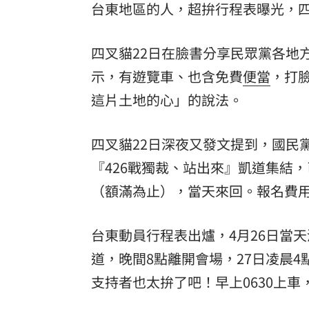
台東
地區的人，超拚行程表曝光，
四叉貓22日在臉書分享民眾黨各地
示，有遊覽車、也含免費
便當
，打
這片土地的心」的說法。
四叉貓22日深夜又發文提到，國民
『426戰獨裁、站出來』凱道集結
（額滿為止），當天來回。報名費用
台東動員行程表出爐，4月26日當
道，晚間8點離開會場，27日凌晨
支持者也太拚了吧！早上0630上車