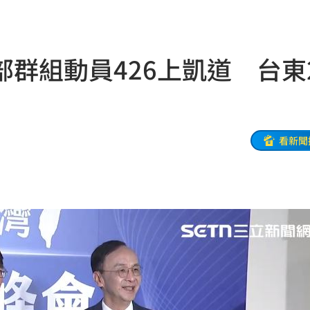
宿費
01:04
孝順
01:02
群組動員426上凱道 台東
20元
01:00
驚
00:49
00:47
看新聞
到了
00:43
00點
00:40
:19
叫
23:54
！
23:47