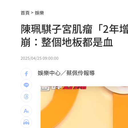
解散統促黨？他曝翁曉玲一招：恐白忙
首頁
娛樂
疫苗真相！蔣萬安嗆一句 謝金河痛心
陳珮騏子宮肌瘤「2年
股災這8檔規模逆勢創高 它最猛成長逾1
崩：整個地板都是血
爆掛表妹當小三！表姊擅貼IG下場慘了
2025/04/25 09:00:00
半導體與綠能雙箭頭！ 「它」霸氣狂賺
娛樂中心／蔡佩伶報導
華許9月升息？ING：匯市在他與戰爭間
老後離婚財產怎麼分？ 丈夫退休金拒
「這餐飲集團」擺脫陰霾！上半年營收
賓士S500擋浩劫！車主這話暖哭全網
01