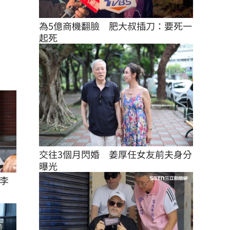
為5億商機翻臉　肥大叔插刀：要死一
起死
交往3個月閃婚　姜厚任女友前夫身分
曝光
李