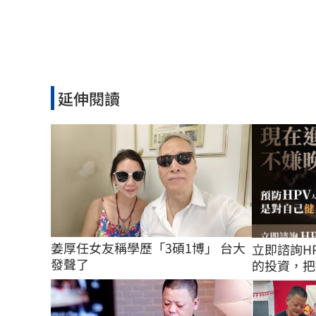
延伸閱讀
姜厚任女友稱學歷「3碩1博」 台大
立即諮詢H
發聲了
的投資，把