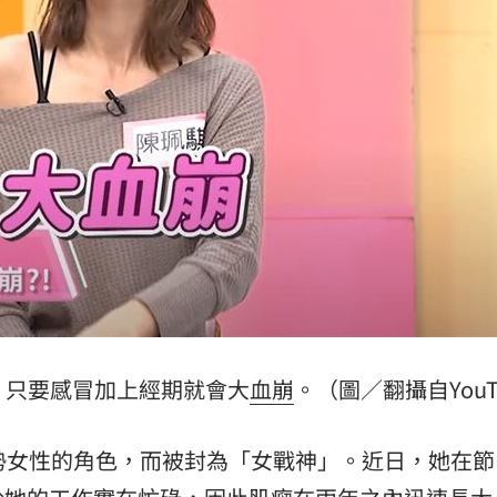
報酬
01:45
！
01:20
物
01:17
！
01:03
成形
12:00
，只要感冒加上經期就會大
血崩
。（圖／翻攝自YouT
」氣
12:00
勢女性的角色，而被封為「女戰神」。近日，她在節
場！
10:30