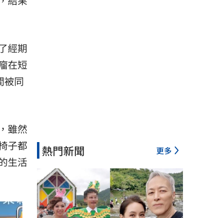
，結果
了經期
瘤在短
間被同
，雖然
椅子都
熱門新聞
更多
的生活