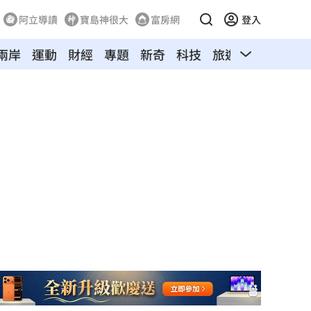
阿立導讀
寶島神很大
富房網
登入
兩岸
運動
財經
專題
新奇
科技
旅遊
汽車
寵物