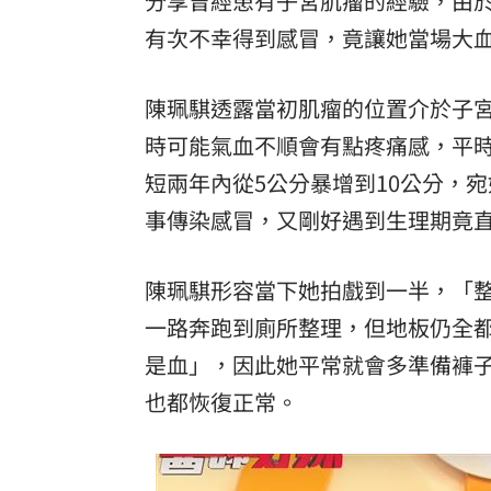
分享曾經患有子宮肌瘤的經驗，由
8國球員齊聚高雄 Formosa 7s掀足球
有次不幸得到感冒，竟讓她當場大
理想混蛋號召粉絲跨海追星吃美食！
18:
陳珮騏透露當初肌瘤的位置介於子
時可能氣血不順會有點疼痛感，平
短兩年內從5公分暴增到10公分，
事傳染感冒，又剛好遇到生理期竟
陳珮騏形容當下她拍戲到一半，「
一路奔跑到廁所整理，但地板仍全
是血」，因此她平常就會多準備褲
也都恢復正常。