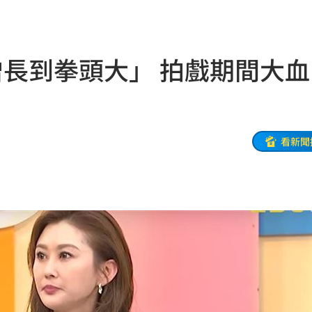
一場
04:58
發聲
04:43
增長到拳頭大」 拍戲期間大血
0%
04:20
04:17
看新聞
04:04
拉鋸
03:10
分
03:08
創高
03:06
:53