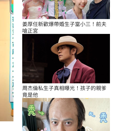
姜厚任新歡爆帶婚生子當小三！前夫
嗆正宮
周杰倫私生子真相曝光！孩子的親爹
竟是他