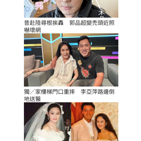
昔赴陸尋根挨轟　郭品超變禿頭近照
嚇壞網
獨／家樓梯門口重摔　李亞萍路邊倒
地送醫