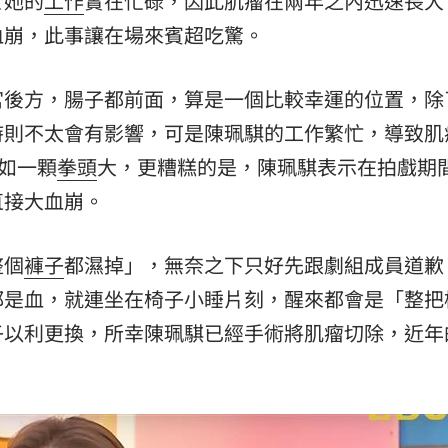
於她的
工作
實在忙碌，因此肌瘤在兩年之內迅速長大
熱潮
10:00
血崩，此事讓在場來賓超吃驚。
15
宮後方，腸子都前面，算是一個比較幸運的位置，除
時則不太會有影響，可是陳珮騏的工作繁忙，導致肌
宛如一顆
拳頭
大，更糟糕的是，陳珮騏表示在拍戲期
直接大血崩。
整個
褲子
都濕掉」，無奈之下只好先跟劇組成員道歉
都是血，就連坐在椅子小睡片刻，醒來都會是「整把
子以利更換，所幸陳珮騏已經手術將肌瘤切除，近年