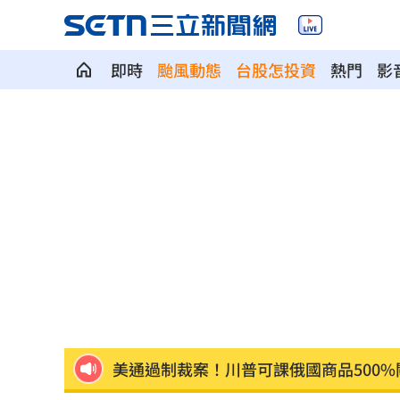
即時
颱風動態
台股怎投資
熱門
影
強彈千點！「18檔」收復失土台股ETF
0
7月急跌觸底 高含積這幾檔受益人激增
白海豚海警範圍擴大！最新暴風圈侵襲
慈濟遭詐10億 國民黨不認錯反嗆⋯網
就業意外爆冷！那指漲342點 標普500
美通過制裁案！川普可課俄國商品500%
日本銀髮族瘋工作 逾4成想做到80歲
0