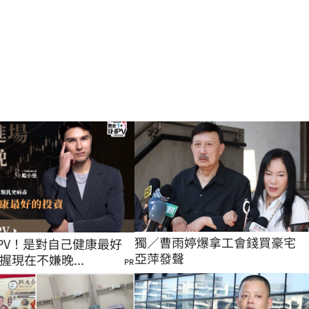
獨／曹雨婷爆拿工會錢買豪宅　
PV！是對自己健康最好
亞萍發聲
握現在不嫌晚...
PR