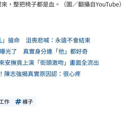
來，整把椅子都是血。（圖／翻攝自YouTube）
雙乳」搶命 沮喪悲喊：永遠不會結束
影曝光了 真實身分連「他」都好奇
趕來安撫竟上演「街頭激吻」畫面全流出
！陳志強揭真實原因認：很心疼
工作
褲子