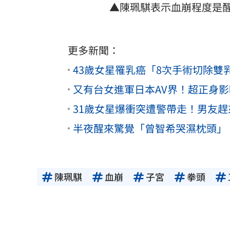
▲陳珮騏表示血崩程度是醒
更多新聞：
43歲女星罹乳癌「8次手術切除
又有台女進軍日本AV界！超正身
31歲女星爆衝突遭警帶走！男友
半夜醒來驚覺「曾智希哭濕枕頭」
陳珮騏
血崩
子宮
拳頭