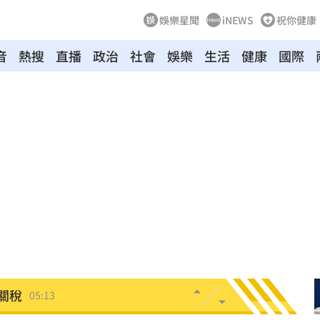
娛樂星聞
iNEWS
祝你健康
音
熱搜
直播
政治
社會
娛樂
生活
健康
國際
6:00
！
05:45
率曝
05:44
炸鍋
05:43
新高
05:23
關稅
05:13
5:05