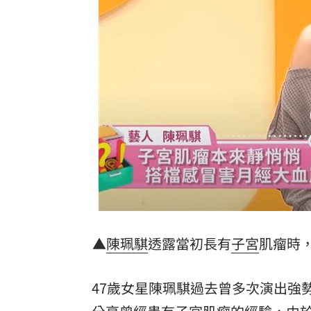
台股暴跌誰最能扛 高含金這幾檔繳正
Q2獲利年增221% 愛普*EPS衝4.18元
宏福苑大火調查出爐！菸頭引燃施工雜
定投10年翻逾5倍 這檔吸引存股族卡位
台灣彩券開獎直播中
20:31
LIVE三立+24小時直播
15:27
三立iNEWS新聞台線上直播
18:00
商場戰國來臨 台中「頂奢大道」逐漸
▲
陳珮騏
透露當初長有
子宮
肌瘤時
台彩父親節推新刮刮樂千萬頭獎超「爸
47歲女星陳珮騏過去曾多次演出強
「拍片人的多重宇宙」職涯論壇9/12登