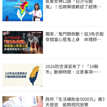
氣象女神口誤「白沙屯颱
風」！伍婉華道歉認了超懊
惱 全網打氣：更親切
獨家／鬼門開倒數！這3色衣服
穿錯當心惹鬼上身 命理師曝
鬼月17禁忌
2026防空演習來了！「14縣
市」斷網時間、注意事項一次
看
政府「生活補助金5000元」連3
天發放 逾期視同放棄