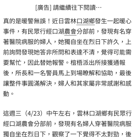
[廣告] 請繼續往下閱讀…
真的是暖警無誤！近日雲林
口湖鄉
發生一起暖心
事件，有民眾行經口湖
農會
分部前，發現有名穿
著醫院病服的婦人，她獨自坐在烈日下許久，上
前詢問發現她答非所問和表達不清，覺得可能需
要幫忙，因此替她報警。椬梧派出所接獲通報
後，所長和一名警員馬上到場瞭解和協助，最後
讓整件事圓滿解決，婦人和其家屬非常感謝和感
動。
這週三（4/23）中午左右，雲林口湖鄉有民眾行
經口湖農會分部前，發現有名婦人穿著醫院病服
獨自坐在烈日下，觀察了一下覺得不太對勁，後