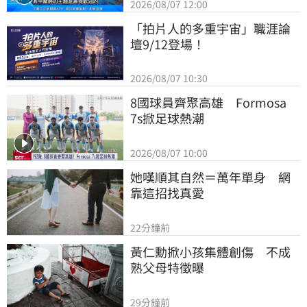
2026/08/07 12:00
「拍片人的多重宇宙」職涯論
壇9/12登場！
2026/08/07 10:30
8國球員齊聚高雄　Formosa 
7s掀足球熱潮
2026/08/07 10:00
她嘆順其自然＝萬年單身　網
靠這招找真愛
22分鐘前
黃仁勳掀小孩集體創傷　不成
熟父母特徵曝
29分鐘前