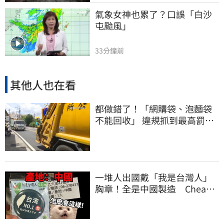
氣象女神也累了？口誤「白沙
屯颱風」
33分鐘前
其他人也在看
都做錯了！「網購袋、泡麵袋
不能回收」 違規抓到最高罰
6000元
一堆人出國戴「我是台灣人」
胸章！全是中國製造 Cheap
酸：精神分裂