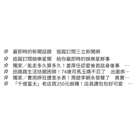
最即時的新聞話題 追蹤訂閱三立新聞網
追蹤訂閱娛樂星聞 給你最即時的娛樂星鮮事
獨家／能走多久算多久！姜厚任認愛後首談身後事
「遺囑進度」曝光
田路路生活拮据困頓！74歲司馬玉嬌不忍了 出面疾呼1
事
獨家／曹雨婷狂遭查水表！周遊李朝永發聲了 真實看
法曝光
「千億富太」老店買250元麻糬！店員讚包包好可愛 笑
回：我自己做的