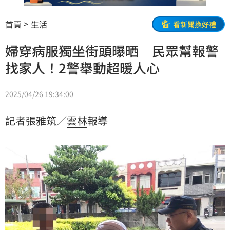
首頁
生活
看新聞換好禮
婦穿病服獨坐街頭曝晒 民眾幫報警
找家人！2警舉動超暖人心
2025/04/26 19:34:00
記者張雅筑／
雲林
報導