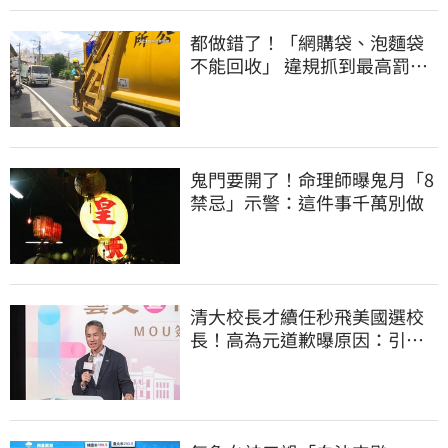
都做錯了！「網購袋、泡麵袋
不能回收」 違規抓到最高罰
6000元
鬼門要開了！命理師曝鬼月「8
禁忌」示警：這件事千萬別做
清大校長才續任秒飛美國選校
長！高為元道歉曝原因：引起
我的好奇