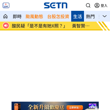
登入
即時
颱風動態
台股怎投資
生活
熱門
影音
賢回
歐洲最強情報機關 007英國MI6狠甩法奪
202
冠
灣