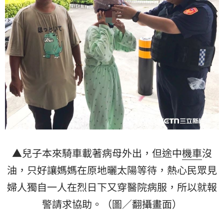
▲兒子本來騎車載著病母外出，但途中
機車
沒
油，只好讓媽媽在原地曬太陽等待，熱心民眾見
婦人獨自一人在烈日下又穿醫院病服，所以就報
警請求協助。（圖／翻攝畫面）