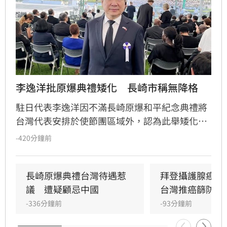
李逸洋批原爆典禮矮化　長崎市稱無降格
駐日代表李逸洋因不滿長崎原爆和平紀念典禮將
台灣代表安排於使節團區域外，認為此舉矮化台
灣國格，決定缺席該活動並表達嚴正抗議。對
-420分鐘前
此，長崎市政府回應，台灣代表座位安排與去年
相同，均為「海外席」，並無刻意降格意圖。
長崎原爆典禮台灣待遇惹
拜登攝護腺癌轉
議　遭疑顧忌中國
台灣推癌篩防晚
-336分鐘前
-93分鐘前