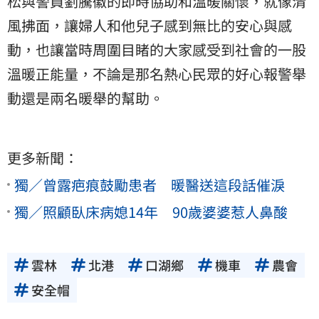
松與警員劉騰徽的即時協助和溫暖關懷，就像清
風拂面，讓婦人和他兒子感到無比的安心與感
動，也讓當時周圍目睹的大家感受到社會的一股
溫暖正能量，不論是那名熱心民眾的好心報警舉
動還是兩名暖舉的幫助。
更多新聞：
獨／曾露疤痕鼓勵患者 暖醫送這段話催淚
獨／照顧臥床病媳14年 90歲婆婆惹人鼻酸
雲林
北港
口湖鄉
機車
農會
安全帽