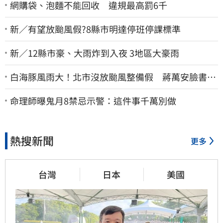
網購袋、泡麵不能回收 違規最高罰6千
新／有望放颱風假?8縣市明達停班停課標準
新／12縣市豪、大雨炸到入夜 3地區大豪雨
白海豚風雨大！北市沒放颱風整備假 蔣萬安臉書遭
網友灌爆：標準在哪？
命理師曝鬼月8禁忌示警：這件事千萬別做
熱搜新聞
更多
台灣
日本
美國