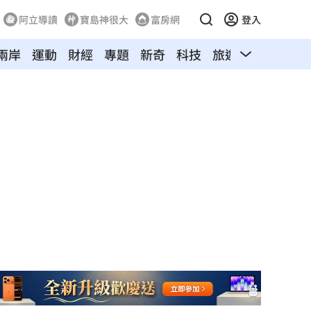
阿立導讀
寶島神很大
富房網
登入
兩岸
運動
財經
專題
新奇
科技
旅遊
汽車
寵物