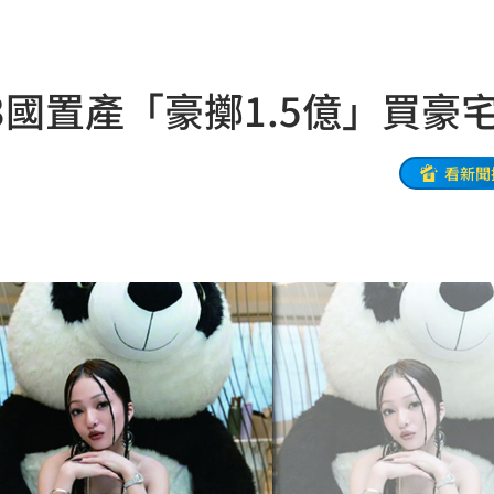
物
21:52
竊
21:51
國置產「豪擲1.5億」買豪
壓
21:49
好
21:49
看新聞
態曝
21:48
21:44
受害
21:43
0點
21:42
忍了
21:41
全
21:41