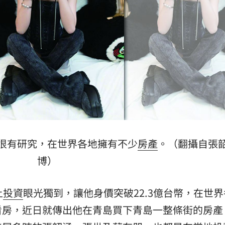
大師
21:32
爐！
21:26
:26
很有研究，在世界各地擁有不少
房產
。（翻攝自張
15
博）
上
投資
眼光獨到，讓他身價突破22.3億台幣，在世
看房，近日就傳出他在青島買下青島一整條街的房產