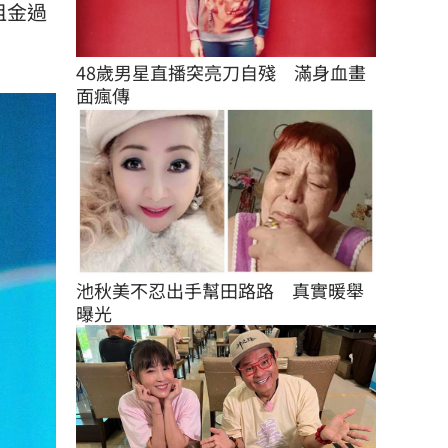
租金過
48歲男星直播突亮刀自殘　滿身血畫
面瘋傳
池秋美不忍出手幫田路路　真實暖舉
曝光