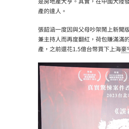
是房地產大亨。其實，在中國大陸
產的達人。
張韶涵一度因與父母吵架鬧上新聞版
兼主持人而再度翻紅，荷包賺滿滿
產，之前還花1.5億台幣買下上海
豪