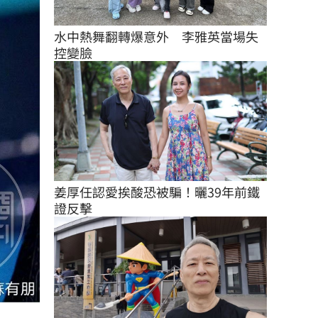
水中熱舞翻轉爆意外　李雅英當場失
控變臉
姜厚任認愛挨酸恐被騙！曬39年前鐵
證反擊