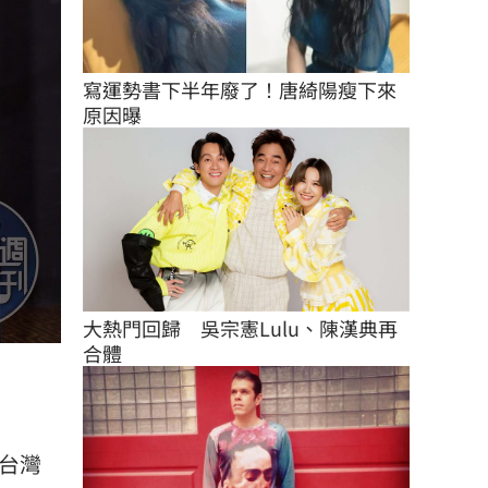
寫運勢書下半年廢了！唐綺陽瘦下來
原因曝
大熱門回歸　吳宗憲Lulu、陳漢典再
合體
台灣