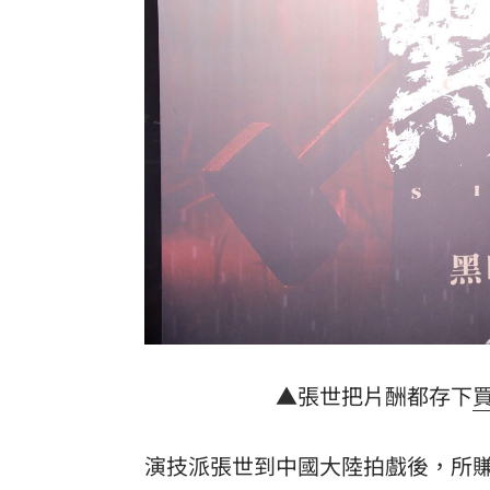
▲張世把片酬都存下
演技派張世到中國大陸拍戲後，所賺