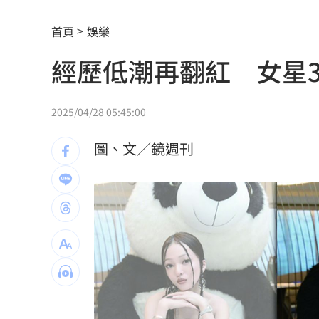
台人成田機場聽中文5字秒回頭 狂推這
首頁
娛樂
媽媽帶孩童偷辣椒罐 業者：一看是慣
經歷低潮再翻紅 女星3
SpaceX9億股解禁潮來襲 估恐引爆賣
羅志祥戲份遭重砍 回應：有存在感就
2025/04/28 05:45:00
王祖賢現蹤機場！踩4萬CHANEL真實狀
圖、文／鏡週刊
竹縣黑馬！鄭朝方「技能包」驚豔全網
射頻器材全卡關 他：NCC卡越久越多人
新／美股開盤費半下挫 台指期失守4400
黃禎憲診所挺蔣舊照遭出征！老病患不
陳傑憲炸裂2分砲 統一狂掃13安痛宰味