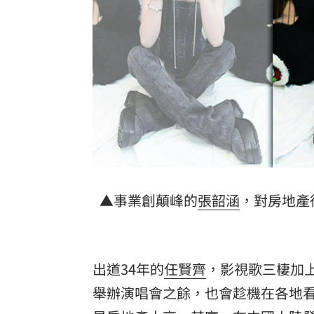
偷吃人妻挨告 小王反控她是時間管理
公車毒駕出事故？欣欣客運全員尿檢出
知名YouTuber命喪喬治亞 死因曝光
21
台灣彩券開獎直播中
20:31
LIVE三立+24小時直播
15:27
三立iNEWS新聞台線上直播
18:00
▲事業創顛峰的
張韶涵
，對房地產
理想混蛋號召粉絲跨海追星吃美食！
18:
出道34年的
任賢齊
，影視歌三棲加
舉辦演唱會之餘，也會趁機在各地