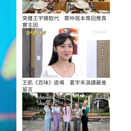
突遭王宇婕取代　鄭仲茵本尊回應真
實主因
王凱《百味》退場　夏宇禾淚讀最後
留言