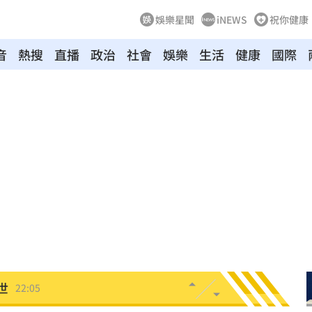
娛樂星聞
iNEWS
祝你健康
音
熱搜
直播
政治
社會
娛樂
生活
健康
國際
白白
22:07
打臉
22:07
了
22:07
出包
22:06
近況
22:05
世
22:05
裸照
21:57