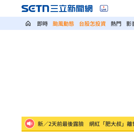
即時
颱風動態
台股怎投資
熱門
影
曬柯電子手環照 陳佩琪喊太帥：清清
蔡阿嘎喊怕被炎上做最好準備 網轟自
1次違約交割預收足額款券？金管會回應
名嘴拿刀自殘影片瘋傳 平台發聲認了
粿粿、王子偷吃消失演藝圈 賴銘偉曝
新／2天前最後露臉 網紅「肥大叔」離
地方高官16歲女偷約男網友 遭性虐拍