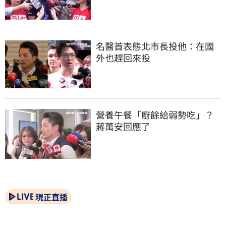
名醫首表態北市長投他：在國
外也趕回來投
營養午餐「廚餘給弱勢吃」？
蔣萬安回應了
現正直播