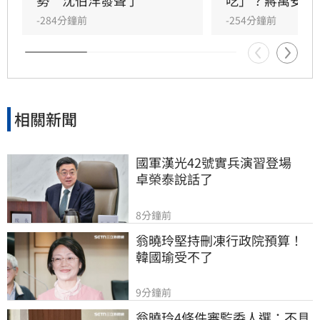
-284分鐘前
-254分鐘前
相關新聞
國軍漢光42號實兵演習登場　
卓榮泰說話了
8分鐘前
翁曉玲堅持刪凍行政院預算！
韓國瑜受不了
9分鐘前
翁曉玲4條件審監委人選：不具