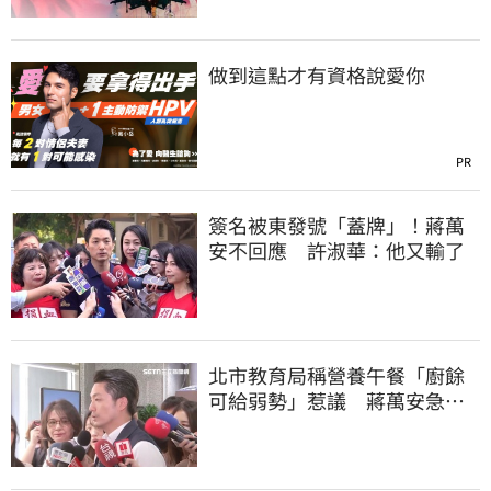
做到這點才有資格說愛你
PR
簽名被東發號「蓋牌」！蔣萬
安不回應 許淑華：他又輸了
北市教育局稱營養午餐「廚餘
可給弱勢」惹議 蔣萬安急
喊：不會這樣做