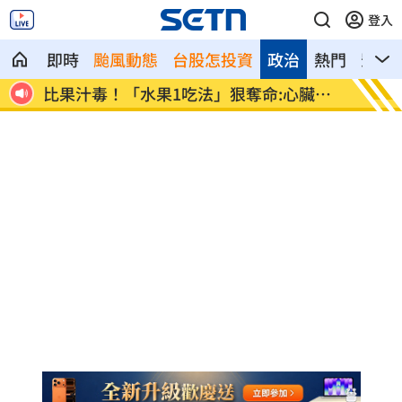
登入
即時
颱風動態
台股怎投資
政治
熱門
影音
全封殺
比果汁毒！「水果1吃法」狠奪命:心臟驟
女律揪
停
堆