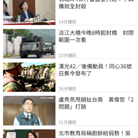
備就全封殺
14分鐘前
淡江大橋今晚8時起封橋　封閉
範圍一次看
23分鐘前
漢光42／後備動員！同心36號
召集令發布了
26分鐘前
盧秀燕甩鍋扯台南　黃偉哲「2
問題」打臉
31分鐘前
北市教育局稱廚餘給弱勢！吳