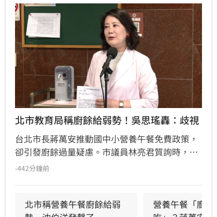
北市教育局稱廚餘給弱勢！吳思瑤轟：歧視
台北市長蔣萬安推動國中小營養午餐免費政策，
卻引發廚餘過量疑慮。市議員林亮君質詢時，教
育局長湯志民拋出將剩餘廚餘與剩食送交「食物
-442分鐘前
銀行」或弱勢團體交流，引發輿論譁然。民進黨
立委吳思瑤痛批，國民黨就是歧視弱勢的政黨，
蔣市府就是欺凌弱勢的政府，「蔣萬安還有臉講
北市稱營養午餐廚餘給弱
營養午餐「廚餘
食安？」
勢　沈伯洋發聲了
吃」？蔣萬安回