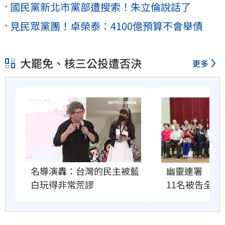
國民黨新北市黨部遭搜索！朱立倫說話了
見民眾黨團！卓榮泰：4100億預算不會舉債
大罷免、核三公投遭否決
更多
名導演轟：台灣的民主被藍
幽靈連署　國
白玩得非常荒謬
11名被告全緩