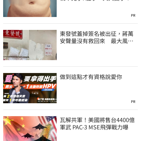
PR
東發號蓋掉簽名被出征，蔣萬
安聲量沒有救回來 最大風險
曝光
做到這點才有資格說愛你
PR
瓦解共軍！美國將售台4400億
軍武 PAC-3 MSE飛彈戰力曝