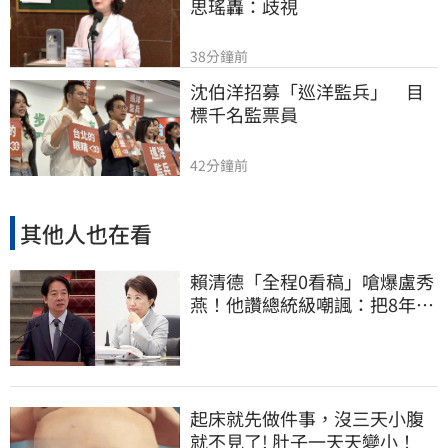
思瑤轟：歧視
38分鐘前
沈伯洋招募「巡洋監兵」　目
標千名監票員
42分鐘前
其他人也在看
賴清德「全程0看稿」嗆爆盧秀
燕！他讚總統級嘲諷：把8年總
帳一次掀翻
起床就先做件事，沒三天小腹
就不見了! 肚子一天天變小！