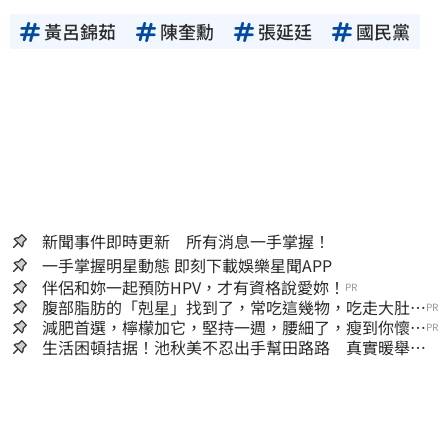
黃呂錦茹
陳奎勳
張延廷
國民黨
新聞事件即時更新 所有消息一手掌握！
一手掌握明星動態 即刻下載娛樂星聞APP
伴侶和妳一起預防HPV，才有資格說愛妳！
PR
腹部脂肪的「剋星」找到了，常吃這幾物，吃走大肚
PR
囊，瘦出小蠻腰
減肥首選，檸檬加它，堅持一週，腰細了，瘦到你懷疑
PR
人生
生活困頓拮据！池秋美不忍出手幫田路路 真實暖舉曝
光