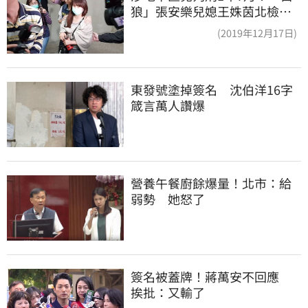
狼」張安樂兒媳王姝茵北檢報
到、今發監執行
(2019年12月17日)
東發號塗掉簽名　沈伯洋16字
箴言萬人讚爆
營養午餐廚餘爆量！北市：給
弱勢　她怒了
簽名被蓋牌！蔣萬安不回應　
挨批：又輸了