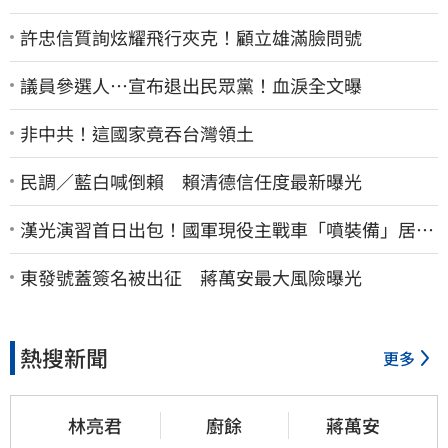
許忠信質詢炫耀飛行夾克！顧立雄滿臉問號
議員參選人…宣布退出民眾黨！血淚全文曝
非中共！這國家竟吞台灣領土
民調／藍白喊倒賴 賴清德信任度最新曝光
漢光演習首日出包！國軍現役主戰車「噴裝備」居民
撿到零件…軍方說話了
東發號蓋簽名被出征 蔣萬安最大風險曝光
熱搜新聞
更多
林亮君
廚餘
蔣萬安