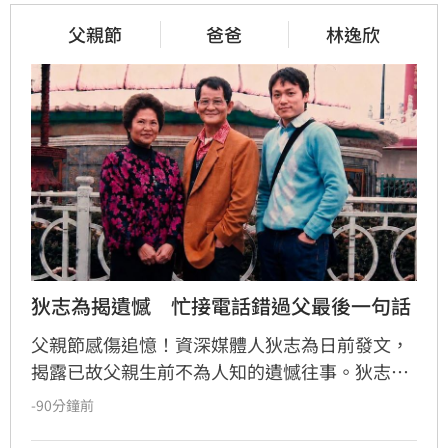
父親節
爸爸
林逸欣
狄志為揭遺憾　忙接電話錯過父最後一句話
父親節感傷追憶！資深媒體人狄志為日前發文，
揭露已故父親生前不為人知的遺憾往事。狄志為
透露，父親一生以海為家，兩人相處時間極少，
-90分鐘前
甚至錯過他的婚禮。直到父親罹患胃癌末期，才