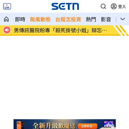
登入
即時
颱風動態
台股怎投資
熱門
影音
熱搜
小姐」辯忘吃
晚飯煮太慢！婦遭小叔斬首 頭掛樹上示警