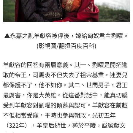
▲永嘉之亂羊獻容被俘後，嫁給匈奴君主劉曜。
(影視圖/翻攝百度百科)
羊獻容的回答有兩層意義。其一、劉曜是開拓進
取的帝王，司馬衷不但失去了祖宗基業，連妻兒
都保護不了，他不如你。其二、世間男子，君王
最厲害，你是大英雄。從這番對話中，能真切感
受到羊獻容對劉曜的傾慕與認可。羊獻容在前趙
不但相當受寵，平時也參與朝政。光初五年
（322年），羊皇后逝世，葬於平陵，諡號獻文