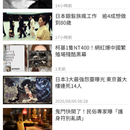
14小時前
日本銀髮族瘋工作　逾4成想做
到80歲
17小時前
柯基1隻NT400！網紅爆中國繁
殖場殘酷黑幕
1天前
日本3大最強怨靈曝光 東京蓋大
樓連死14人
2026/08/06 08:28
鬼門快開了！民俗專家曝「護
身符別亂請」