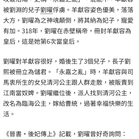
被劉淵的兒子
劉曜
俘虜。羊獻容姿色優美，落落
大方，劉曜為之神魂顛倒，將其納為妃子，寵愛
有加。318年，劉曜在赤壁稱帝，冊封羊獻容為
皇后，這是她第6次當皇后。
劉曜對羊獻容很好，婚後生了3個兒子，長子劉
熙被冊立為儲君。「永嘉之亂」時，羊獻容與司
馬衷所生的女兒清河公主跟人群走散，被販賣到
江南當奴婢。劉曜繼位後，派人找到清河公主，
改名為臨海公主，嫁給曹統，過著幸福快樂的生
活。
《晉書・後妃傳上》記載，劉曜曾好奇詢問：