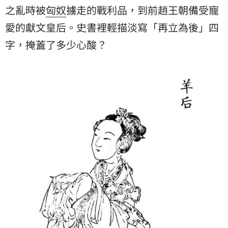
之亂時被
匈奴
擄走的戰利品，到前趙王朝備受寵
愛的獻文皇后。史書裡輕描淡寫「再立為後」四
字，掩蓋了多少心酸？