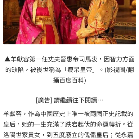
▲
羊獻容
第一任丈夫
晉惠帝
司馬衷
，因智力方面
的缺陷，被後世稱為「癡呆皇帝」。(影視圖/翻
攝百度百科)
[廣告] 請繼續往下閱讀…
羊獻容，作為中國歷史上唯一被兩國正史記載的
皇后
，她的一生充滿了跌宕起伏的命運轉折。從
洛陽世家貴女，到五度廢立的傀儡皇后；從永嘉