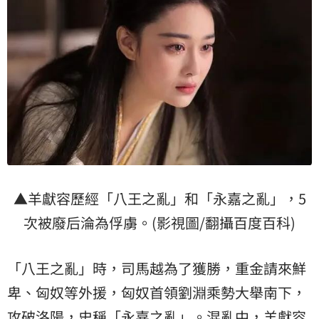
▲羊獻容歷經「八王之亂」和「永嘉之亂」，5
次被廢后淪為俘虜。(影視圖/翻攝百度百科)
「八王之亂」時，司馬越為了獲勝，重金請來鮮
卑、匈奴等外援，匈奴首領劉淵乘勢大舉南下，
攻破洛陽，史稱「永嘉之亂」。混亂中，羊獻容