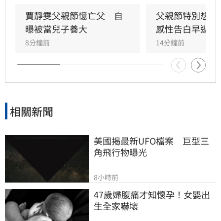
坦承當年曾悄悄現身婚宴現場，因愧對家人只敢
在門外落淚。最讓狄志為心碎的是，當年陪病重
賈靜雯父親節憶亡父　自
父親節特別想他
父親曬太陽時，自己因忙於接工作電話而忽視了
曝被當兒子養大
感性告白早逝父
父親，沒想到那竟是父子最後的相處，父親回房
8分鐘前
14分鐘前
後便陷入永眠。這段錯過的對話成為他20年來心
中最深的遺憾，他以此感嘆，有些電話晚點接沒
關係，但錯過的親情與話語，可能再也無法挽
回，呼籲大眾珍惜身邊親人。
相關新聞
美國揭最新UFO檔案　巨型三
角飛行物曝光
8小時前
47歲婦腹痛才知懷孕！女嬰出
生全家嚇壞