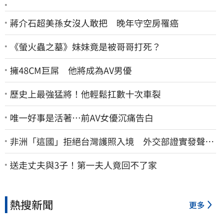
蔣介石超美孫女沒人敢把 晚年守空房罹癌
《螢火蟲之墓》妹妹竟是被哥哥打死？
擁48CM巨屌 他將成為AV男優
歷史上最強猛將！他輕鬆扛數十次車裂
唯一好事是活著…前AV女優沉痛告白
非洲「這國」拒絕台灣護照入境 外交部證實發聲
了：持續交涉聯繫
送走丈夫與3子！第一夫人竟回不了家
熱搜新聞
更多