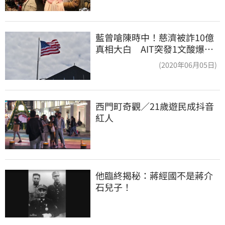
藍曾嗆陳時中！慈濟被詐10億
真相大白 AIT突發1文酸爆…
他笑：真的很會
(2020年06月05日)
西門町奇觀／21歲遊民成抖音
紅人
他臨終揭秘：蔣經國不是蔣介
石兒子！