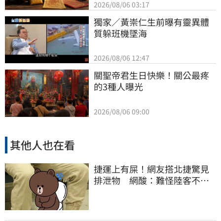
2026/08/06 03:17
獨家／黃崇仁生前曝有靈異體
質躲班機墜海
2026/08/06 12:47
關聖帝君生日快樂！關公最疼
的3種人曝光
2026/08/06 09:00
其他人也在看
捷運上有屎！網友搭北捷驚見
排泄物 網酸：難怪陸客不來
了