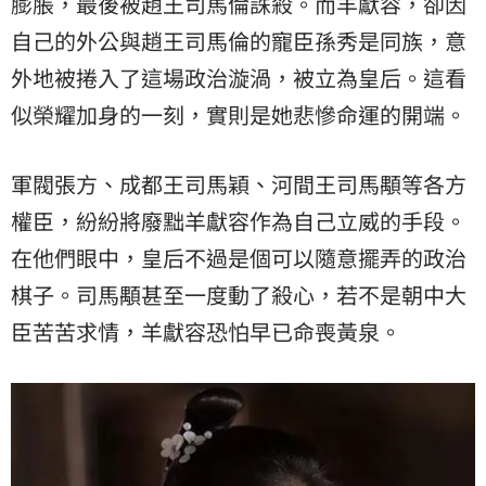
膨脹，最後被趙王司馬倫誅殺。而羊獻容，卻因
自己的外公與趙王司馬倫的寵臣孫秀是同族，意
外地被捲入了這場政治漩渦，被立為皇后。這看
似榮耀加身的一刻，實則是她悲慘命運的開端。
軍閥張方、成都王司馬穎、河間王司馬顒等各方
權臣，紛紛將廢黜羊獻容作為自己立威的手段。
在他們眼中，皇后不過是個可以隨意擺弄的政治
棋子。司馬顒甚至一度動了殺心，若不是朝中大
臣苦苦求情，羊獻容恐怕早已命喪黃泉。