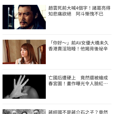
趙雲死前大喊4個字！諸葛亮得
知悲痛欲絕 阿斗慚愧不已
「你好～」前AV女優大橋未久
香港賣淫陪睡！他揭背後祕辛
亡國后遭硬上 竟然還被繪成
春宮圖！畫作曝光令人臉紅心
跳
蔣經國不是蔣介石之子？竟然