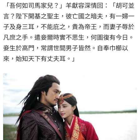
「吾何如司馬家兒？」羊獻容深情回：「胡可並
言？陛下開基之聖主，彼亡國之暗夫，有一婦一
子及身三耳，不能庇之，貴為帝王，而妻子辱於
凡庶之手。遣妾爾時實不思生，何圖復有今日。
妾生於高門，常謂世間男子皆然。自奉巾櫛以
來，始知天下有丈夫耳。」