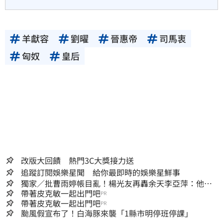
羊獻容
劉曜
晉惠帝
司馬衷
匈奴
皇后
改版大回饋 熱門3C大獎接力送
追蹤訂閱娛樂星聞 給你最即時的娛樂星鮮事
獨家／批曹雨婷帳目亂！楊光友再轟余天李亞萍：他們
工會跟演藝圈沒關
帶著皮克敏一起出門吧
PR
帶著皮克敏一起出門吧
PR
颱風假宣布了！白海豚來襲「1縣市明停班停課」