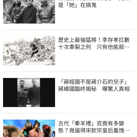
是「她」在搞鬼
歷史上最強猛將！李存孝扛數
十次車裂之刑 只有他能殺自
己
「蔣經國不是蔣介石的兒子」
蔣緯國臨終揭秘 曝驚人真相
古代「牽羊禮」究竟有多變
態？竟逼得宋欽宗皇后羞愧自