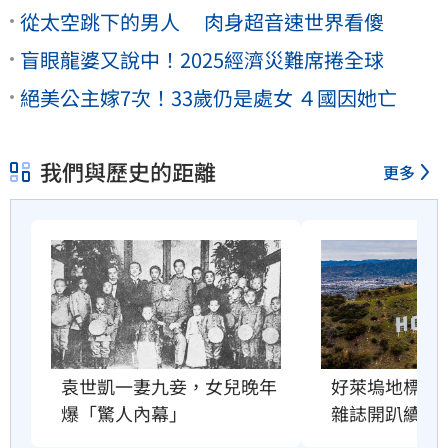
從太空跳下的男人 肉身超音速世界看傻
盲眼龍婆又說中！2025經濟災難席捲全球
絕美公主嫁7次！33歲仍是處女 ４國因她亡
我們與歷史的距離
更多
好萊塢地標恐
袁世凱一妻九妾，女兒晚年
雜誌開趴續命
爆「驚人內幕」