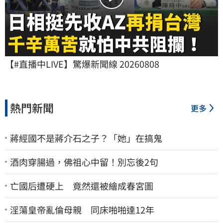
【#直播中LIVE】驚爆新聞線 20260808
熱門新聞
更多
蔣經國不是蔣介石之子？「她」在搞鬼
酒肉穿腸過，佛祖心中留！別忘後2句
亡國后遭硬上 竟然還被繪成春宮圖
淫蕩皇帝亂倫母親 同床啪啪達12年