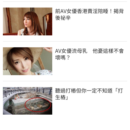
前AV女優香港賣淫陪睡！揭背
後祕辛
AV女優流母乳　他憂這樣不會
壞嗎？
聽過打樁但你一定不知道「打
生樁」