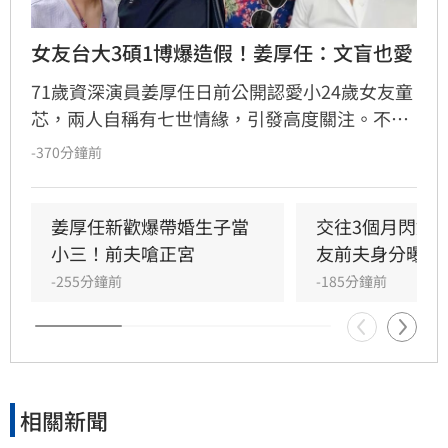
女友台大3碩1博爆造假！姜厚任：文盲也愛
71歲資深演員姜厚任日前公開認愛小24歲女友童
芯，兩人自稱有七世情緣，引發高度關注。不料
童芯隨即遭網友起底，不僅宣稱的台大「3碩1
-370分鐘前
博」高學歷在論文系統查無資料，連過往的舊明
信片也被質疑造假，其複雜的四度改名與過往婚
姻史也遭挖出。面對外界排山倒海的質疑聲浪，
姜厚任新歡爆帶婚生子當
交往3個月閃婚
姜厚任展現霸氣護愛態度，強調感情不受學歷與
小三！前夫嗆正宮
友前夫身分曝光
背景影響，更笑稱即便女友是文盲也照樣喜歡，
-255分鐘前
-185分鐘前
不受外界負面傳聞干擾，堅定捍衛這段相差39歲
的戀情。
相關新聞