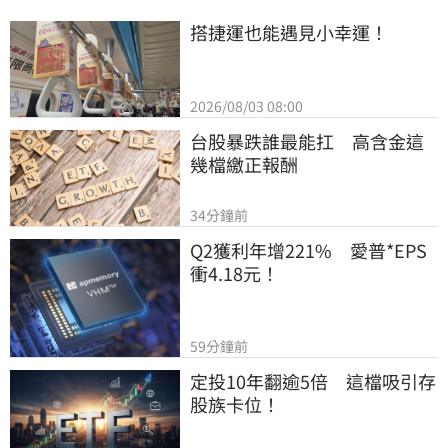
搭捷運也能遇見小幸運！
2026/08/03 08:00
台股暴跌誰最能扛　高含金這
幾檔繳正報酬
34分鐘前
Q2獲利年增221%　愛普*EPS
衝4.18元！
59分鐘前
定投10年翻逾5倍　這檔吸引存
股族卡位！