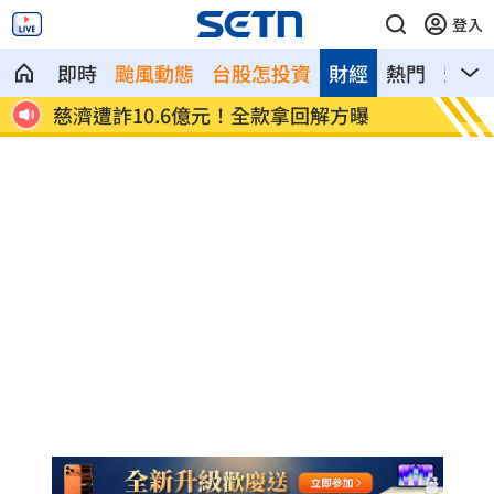
登入
即時
颱風動態
台股怎投資
財經
熱門
影音
慈濟遭詐10.6億元！全款拿回解方曝
稱龍蝦