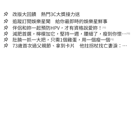
改版大回饋 熱門3C大獎接力送
追蹤訂閱娛樂星聞 給你最即時的娛樂星鮮事
伴侶和妳一起預防HPV，才有資格說愛妳！
PR
減肥首選，檸檬加它，堅持一週，腰細了，瘦到你懷疑
PR
人生
肚腩一抓一大把，只需1個雞蛋，用一個瘦一個
PR
73歲首次過父親節、拿到卡片 他拄拐杖找亡妻淚：今
天好多人來幫我慶祝