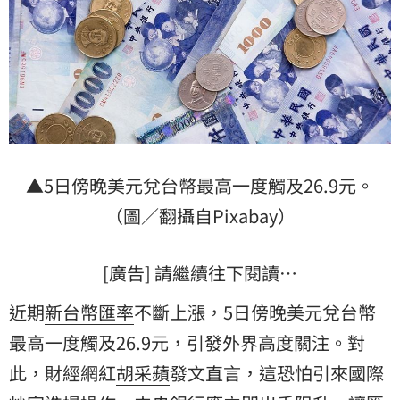
▲5日傍晚美元兌台幣最高一度觸及26.9元。
（圖／翻攝自Pixabay）
[廣告] 請繼續往下閱讀…
近期
新台幣
匯率
不斷上漲，5日傍晚美元兌台幣
最高一度觸及26.9元，引發外界高度關注。對
此，財經網紅
胡采蘋
發文直言，這恐怕引來國際