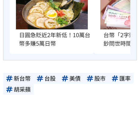
台幣「2字頭
日圓急貶近2年新低！10萬台
鈔問世時間曝
幣多賺5萬日幣
新台幣
台股
美債
股市
匯率
胡采蘋