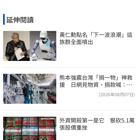
延伸閱讀
黃仁勳點名「下一波浪潮」這
族群全面噴出
熊本強震台灣「捐一物」神救
援 日網見物資、捐款喊：給
台灣統治算了
(2026年08月07日)
外資開殺第一是它　狠砍5.1萬
張股價重挫