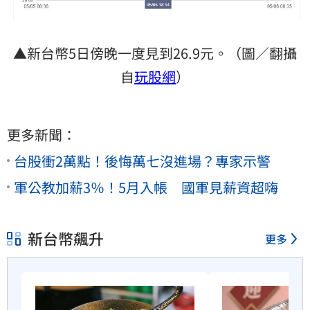
▲新台幣5日傍晚一度見到26.9元。（圖／翻攝
自
玩股網
）
更多新聞：
台股衝2萬點！後悔萬七沒進場？專家示警
軍公教加薪3％！5月入帳 國軍見薪資超嗨
新台幣飆升
更多