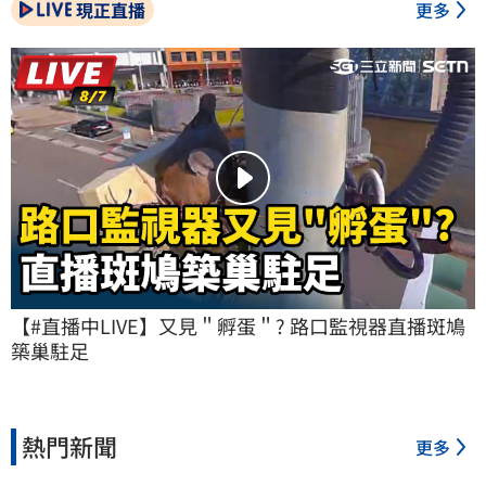
現正直播
更多
【#直播中LIVE】又見＂孵蛋＂? 路口監視器直播斑鳩
築巢駐足
熱門新聞
更多