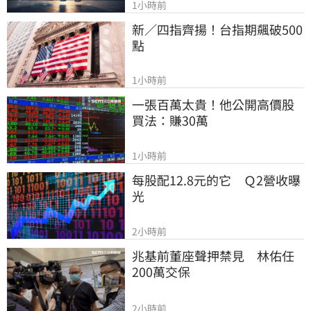
1小時前
新／四指齊揚！台指期飆破500
點
1小時前
一張百萬太貴！他公開高價股
買法：賺30萬
1小時前
每股配12.8元的它　Ｑ2營收曝
光
2小時前
兆基前董座聲押禁見　林佑任
200萬交保
2小時前