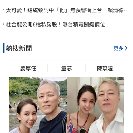
太可愛！總統致詞中「他」無預警衝上台 賴清德笑
喊：卸任再交棒給你
杜金龍公開6檔私房股！曝台積電關鍵價位
熱搜新聞
更多
姜厚任
童芯
陳苡孋